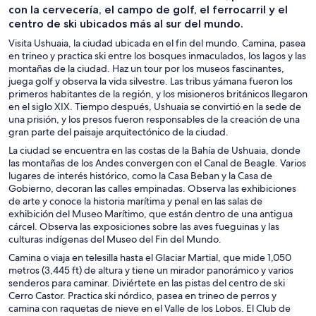
con la cervecería, el campo de golf, el ferrocarril y el
centro de ski ubicados más al sur del mundo.
Visita Ushuaia, la ciudad ubicada en el fin del mundo. Camina, pasea
en trineo y practica ski entre los bosques inmaculados, los lagos y las
montañas de la ciudad. Haz un tour por los museos fascinantes,
juega golf y observa la vida silvestre. Las tribus yámana fueron los
primeros habitantes de la región, y los misioneros británicos llegaron
en el siglo XIX. Tiempo después, Ushuaia se convirtió en la sede de
una prisión, y los presos fueron responsables de la creación de una
gran parte del paisaje arquitectónico de la ciudad.
La ciudad se encuentra en las costas de la Bahía de Ushuaia, donde
las montañas de los Andes convergen con el Canal de Beagle. Varios
lugares de interés histórico, como la Casa Beban y la Casa de
Gobierno, decoran las calles empinadas. Observa las exhibiciones
de arte y conoce la historia marítima y penal en las salas de
exhibición del Museo Marítimo, que están dentro de una antigua
cárcel. Observa las exposiciones sobre las aves fueguinas y las
culturas indígenas del Museo del Fin del Mundo.
Camina o viaja en telesilla hasta el Glaciar Martial, que mide 1,050
metros (3,445 ft) de altura y tiene un mirador panorámico y varios
senderos para caminar. Diviértete en las pistas del centro de ski
Cerro Castor. Practica ski nórdico, pasea en trineo de perros y
camina con raquetas de nieve en el Valle de los Lobos. El Club de