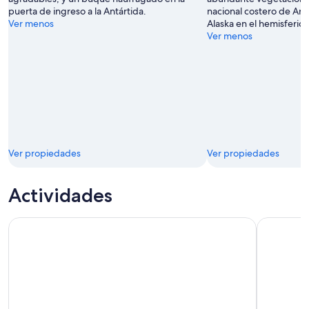
puerta de ingreso a la Antártida.
nacional costero de Arge
Ver menos
Alaska en el hemisferio 
Ver menos
Ver propiedades
Ver propiedades
Actividades
Parque Nacional y Viaje en Tren Fin del Mundo Tour Guiado
Navegació