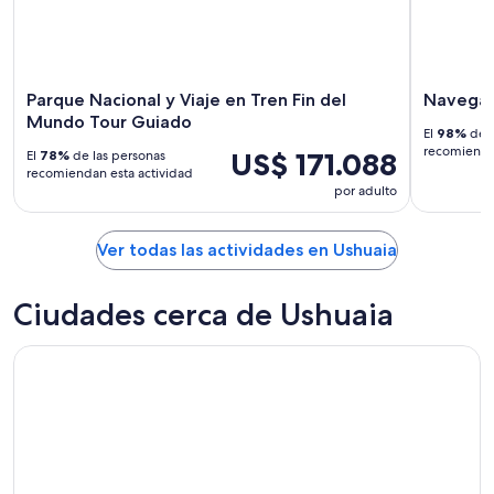
Parque Nacional y Viaje en Tren Fin del
Navegaci
Mundo Tour Guiado
El
98%
de l
recomiendan
US$ 171.088
El
78%
de las personas
recomiendan esta actividad
por adulto
Ver todas las actividades en Ushuaia
Ciudades cerca de Ushuaia