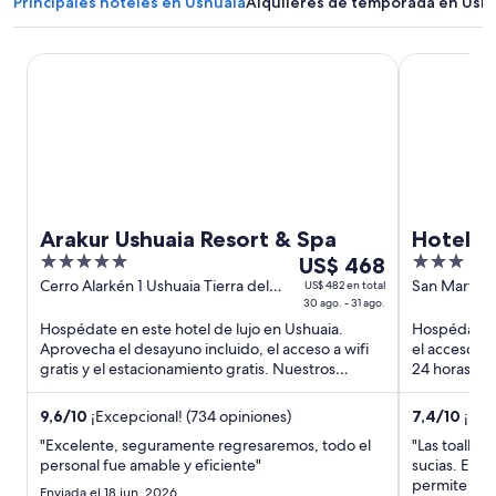
Principales hoteles en Ushuaia
Alquileres de temporada en Ush
Arakur Ushuaia Resort & Spa
Hotel Mona
Arakur Ushuaia Resort & Spa
Hotel 
5
Del
3
US$ 468
out
30
out
Cerro Alarkén 1 Ushuaia Tierra del
San Martin 
US$ 482 en total
Fuego
30 ago. - 31 ago.
of
ago
of
Hospédate en este hotel de lujo en Ushuaia.
Hospédate e
5
al
5
Aprovecha el desayuno incluido, el acceso a wifi
el acceso a w
31
gratis y el estacionamiento gratis. Nuestros
24 horas y el
ago,
huéspedes destacan ...
muy cerca ..
el
9,6
/
10
¡Excepcional! (734 opiniones)
7,4
/
10
¡Bue
precio
"Excelente, seguramente regresaremos, todo el
"Las toallas
por
personal fue amable y eficiente"
sucias. El C
noche
permite hac
Enviada el 18 jun. 2026
es