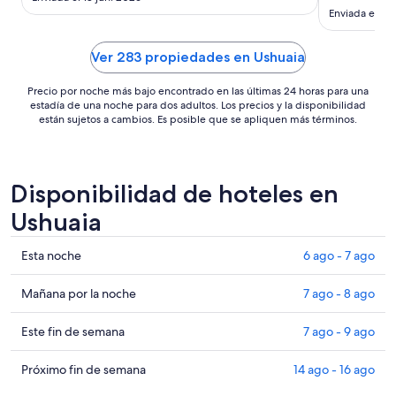
bastante ma
Enviada el 2 
de
US$ 468
Ver 283 propiedades en Ushuaia
Precio por noche más bajo encontrado en las últimas 24 horas para una
estadía de una noche para dos adultos. Los precios y la disponibilidad
están sujetos a cambios. Es posible que se apliquen más términos.
Disponibilidad de hoteles en
Ushuaia
Ver
Esta noche
6 ago - 7 ago
precios
de
Ver
Mañana por la noche
7 ago - 8 ago
propiedades
precios
en
de
Ver
Este fin de semana
7 ago - 9 ago
Ushuaia
propiedades
precios
para
en
de
Ver
Próximo fin de semana
14 ago - 16 ago
esta
Ushuaia
propiedades
precios