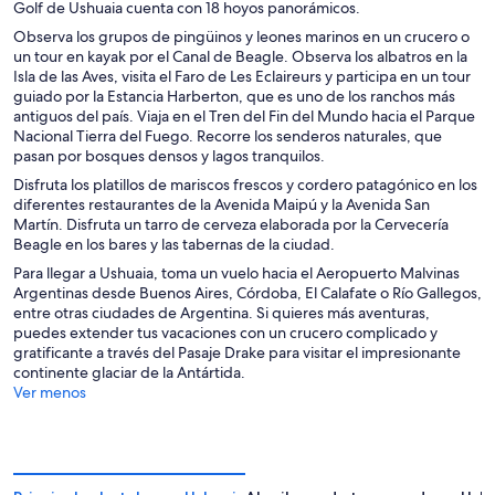
Golf de Ushuaia cuenta con 18 hoyos panorámicos.
Observa los grupos de pingüinos y leones marinos en un crucero o
un tour en kayak por el Canal de Beagle. Observa los albatros en la
Isla de las Aves, visita el Faro de Les Eclaireurs y participa en un tour
guiado por la Estancia Harberton, que es uno de los ranchos más
antiguos del país. Viaja en el Tren del Fin del Mundo hacia el Parque
Nacional Tierra del Fuego. Recorre los senderos naturales, que
pasan por bosques densos y lagos tranquilos.
Disfruta los platillos de mariscos frescos y cordero patagónico en los
diferentes restaurantes de la Avenida Maipú y la Avenida San
Martín. Disfruta un tarro de cerveza elaborada por la Cervecería
Beagle en los bares y las tabernas de la ciudad.
Para llegar a Ushuaia, toma un vuelo hacia el Aeropuerto Malvinas
Argentinas desde Buenos Aires, Córdoba, El Calafate o Río Gallegos,
entre otras ciudades de Argentina. Si quieres más aventuras,
puedes extender tus vacaciones con un crucero complicado y
gratificante a través del Pasaje Drake para visitar el impresionante
continente glaciar de la Antártida.
Ver menos