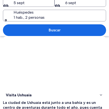
5 sept
6 sept
Huéspedes
1 hab., 2 personas
Un barco grande atracado en un puer
Buscar
Ver mapa
Visita Ushuaia
La ciudad de Ushuaia está junto a una bahía y es un
centro de aventuras durante todo el año, pues cuenta