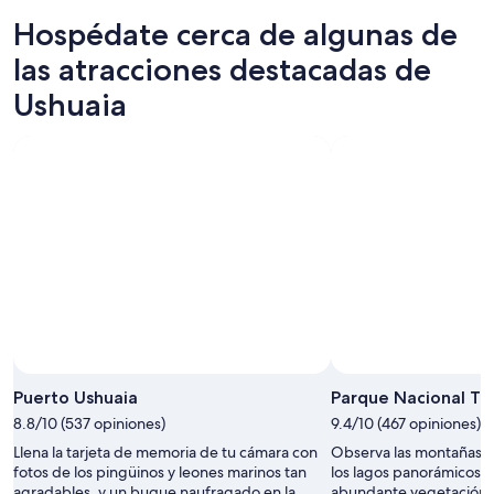
noche,
para
en
de
Hospédate cerca de algunas de
6
mañana
Ushuaia
propiedades
ago
por
para
en
las atracciones destacadas de
-
la
este
Ushuaia
Ushuaia
7
noche,
fin
para
ago
7
de
el
ago
semana,
próximo
-
7
fin
8
ago
de
ago
-
semana,
9
14
ago
ago
-
16
ago
Puerto Ushuaia
Parque Nacional Ti
8.8/10 (537 opiniones)
9.4/10 (467 opiniones)
Llena la tarjeta de memoria de tu cámara con
Observa las montañas c
fotos de los pingüinos y leones marinos tan
los lagos panorámicos y
agradables, y un buque naufragado en la
abundante vegetación, 