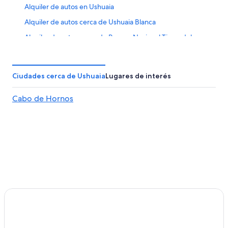
Alquiler de autos en Ushuaia
Alquiler de autos cerca de Ushuaia Blanca
Alquiler de autos cerca de Parque Nacional Tierra del
Fuego
Alquiler de autos cerca de Bahía Lapataia
Ciudades cerca de Ushuaia
Lugares de interés
Alquiler de autos Camioneta en Ushuaia
Autos de alquiler en el aeropuerto de A. Internacional
Cabo de Hornos
Malvinas Argentinas
Alquiler de autos cerca de Departamento Ushuaia
Alquiler de autos cerca de Tren del Fin del Mundo
Alquiler de autos cerca de Museo del Fin del Mundo