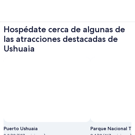
abrirá
en
una
nueva
pestaña
Hospédate cerca de algunas de
las atracciones destacadas de
Ushuaia
Puerto Ushuaia
Parque Nacional Ti