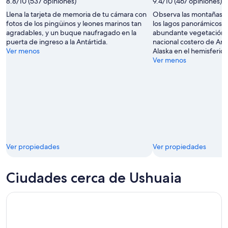
8.8/10 (537 opiniones)
9.4/10 (467 opiniones)
Llena la tarjeta de memoria de tu cámara con
Observa las montañas c
fotos de los pingüinos y leones marinos tan
los lagos panorámicos y
agradables, y un buque naufragado en la
abundante vegetación, 
puerta de ingreso a la Antártida.
nacional costero de Arge
Ver menos
Alaska en el hemisferio 
Ver menos
Ver propiedades
Ver propiedades
Ciudades cerca de Ushuaia