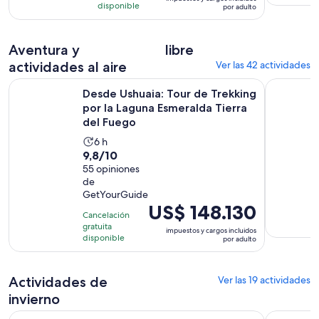
es
disponible
por adulto
de
US$ 172.070.
Aventura y
libre
por
adulto
actividades al aire
Ver las 42 actividades
Desde Ushuaia: Tour de Trekking por la Laguna Esmeralda Ti
Ruta de la
Desde Ushuaia: Tour de Trekking
por la Laguna Esmeralda Tierra
del Fuego
La
6 h
9.8
9,8/10
actividad
de
55 opiniones
dura
de
10
6
GetYourGuide
con
horas
El
US$ 148.130
55
Cancelación
precio
gratuita
opiniones
impuestos y cargos incluidos
es
disponible
por adulto
de
US$ 148.130.
Actividades de
Ver las 19 actividades
por
adulto
invierno
Se abrirá en una nueva pestaña
Aventura Blanca en Ushuaia
Aventura B