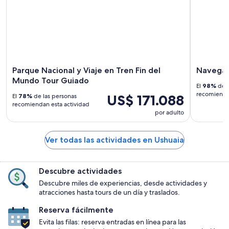
Parque Nacional y Viaje en Tren Fin del
Navegaci
Mundo Tour Guiado
El
98%
de l
recomiendan
US$ 171.088
El
78%
de las personas
recomiendan esta actividad
por adulto
Ver todas las actividades en Ushuaia
Descubre actividades
Descubre miles de experiencias, desde actividades y
atracciones hasta tours de un día y traslados.
Reserva fácilmente
Evita las filas: reserva entradas en línea para las