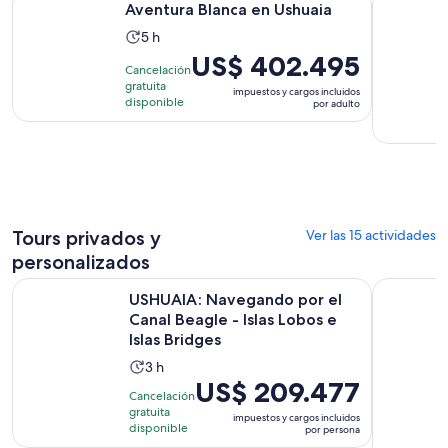
Aventura Blanca en Ushuaia
La
5 h
actividad
El
US$ 402.495
Cancelación
dura
precio
gratuita
impuestos y cargos incluidos
5
es
disponible
por adulto
horas
de
US$ 402.495.
por
adulto
Tours privados y
Ver las 15 actividades
personalizados
USHUAIA: Navegando por el Canal Beagle - Islas Lobos e Isl
Parque Nac
USHUAIA: Navegando por el
Canal Beagle - Islas Lobos e
Islas Bridges
La
3 h
El
US$ 209.477
actividad
Cancelación
precio
dura
gratuita
impuestos y cargos incluidos
es
disponible
3
por persona