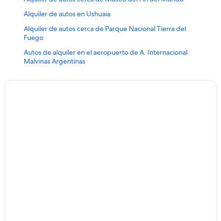
Alquiler de autos en Ushuaia
Alquiler de autos cerca de Parque Nacional Tierra del
Fuego
Autos de alquiler en el aeropuerto de A. Internacional
Malvinas Argentinas
Alquiler de autos cerca de Ushuaia Blanca
Alquiler de autos Camioneta en Ushuaia
Alquiler de autos cerca de Tierra del Fuego
Alquiler de autos cerca de Tren del Fin del Mundo
Alquiler de autos cerca de Parque Nacional Tierra del
Fuego
Alquiler de autos cerca de Departamento Ushuaia
Alquiler de autos cerca de Glaciar Martial