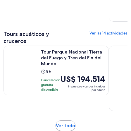
de
horas
US$ 209.477.
por
persona
Tours acuáticos y
Ver las 14 actividades
cruceros
Tour Parque Nacional Tierra del Fuego y Tren del Fin del M
Tour en Ca
Tour Parque Nacional Tierra
del Fuego y Tren del Fin del
Mundo
La
5 h
El
US$ 194.514
actividad
Cancelación
precio
dura
gratuita
impuestos y cargos incluidos
es
disponible
5
por adulto
de
horas
US$ 194.514.
por
adulto
Se
Ver todo