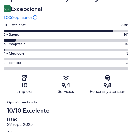
Excepcional
9,8
1.006 opiniones
Evaluación:
10 - Excelente
888
10
Evaluación:
8 - Bueno
101
-
8
Excelente.
Evaluación:
6 - Aceptable
12
-
888
6
Bueno.
Evaluación:
4 - Mediocre
3
de
-
101
4
1006
Aceptable.
Evaluación:
2 - Terrible
2
de
-
opiniones
12
2
1006
Mediocre.
de
-
opiniones
3
1006
Terrible.
de
10
9,4
9,8
opiniones
2
1006
Limpieza
Servicios
Personal y atención
de
opiniones
Opiniones
1006
Opinión verificada
opiniones
10/10 Excelente
Isaac
29 sept. 2025