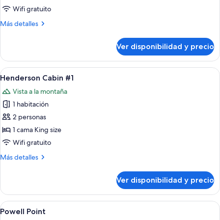
on
Wifi gratuito
12
Más
Más detalles
Family
detalles
unit
sobre
Ver disponibilidad y precio
21
on
12
Ver
Terraza o patio
8
Family
Henderson Cabin #1
todas
unit
Vista a la montaña
las
1 habitación
fotos
de
2 personas
Henderson
1 cama King size
Cabin
Wifi gratuito
#1
Más
Más detalles
detalles
sobre
Ver disponibilidad y precio
Henderson
Cabin
#1
Ver
Una casa de madera de dos pisos con 
14
Powell Point
todas