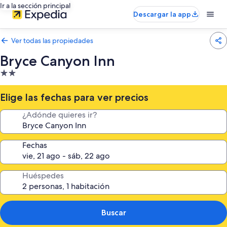
Ir a la sección principal
Descargar la app
Ver todas las propiedades
Bryce Canyon Inn
Propiedad
de
2.0
Elige las fechas para ver precios
estrellas
¿Adónde quieres ir?
Fechas
Huéspedes
Buscar