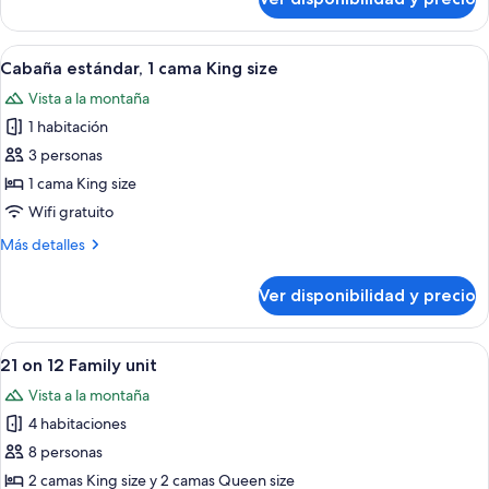
Cabaña
size
estándar,
2
Ver
Habitación tipo cabaña de madera con c
7
camas
Cabaña estándar, 1 cama King size
todas
Queen
Vista a la montaña
size
las
1 habitación
fotos
de
3 personas
Cabaña
1 cama King size
estándar,
Wifi gratuito
1
Más
Más detalles
cama
detalles
King
sobre
Ver disponibilidad y precio
Cabaña
size
estándar,
1
Ver
Un dormitorio con una cama, dos mesi
19
cama
21 on 12 Family unit
todas
King
Vista a la montaña
size
las
4 habitaciones
fotos
de
8 personas
21
2 camas King size y 2 camas Queen size