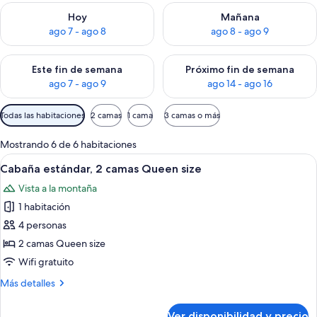
Consulta la disponibilidad para hoy ago 7 - ago 8
Consulta la disponibilidad pa
Hoy
Mañana
ago 7 - ago 8
ago 8 - ago 9
Consulta la disponibilidad para este fin de semana ago 7 - ag
Consulta la disponibilidad par
Este fin de semana
Próximo fin de semana
ago 7 - ago 9
ago 14 - ago 16
Filtros
Todas las habitaciones
2 camas
1 cama
3 camas o más
disponibles
para
Mostrando 6 de 6 habitaciones
las
Ver
Wifi gratis, decoración personalizada 
8
Cabaña estándar, 2 camas Queen size
habitaciones
todas
Vista a la montaña
las
1 habitación
fotos
de
4 personas
Cabaña
2 camas Queen size
estándar,
Wifi gratuito
2
Más
Más detalles
camas
detalles
Queen
sobre
Ver disponibilidad y precio