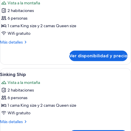
Vista a la montaña
las
2 habitaciones
fotos
de
6 personas
Powell
1 cama King size y 2 camas Queen size
Point
Wifi gratuito
Más
Más detalles
detalles
sobre
Ver disponibilidad y precio
Powell
Point
Ver
Una casa de madera de dos pisos con 
13
Sinking Ship
todas
Vista a la montaña
las
2 habitaciones
fotos
de
6 personas
Sinking
1 cama King size y 2 camas Queen size
Ship
Wifi gratuito
Más
Más detalles
detalles