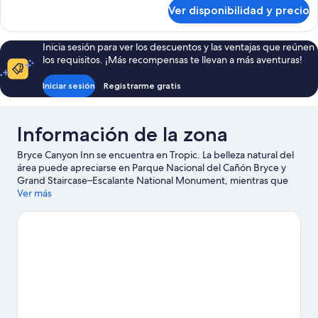
sobre
Ver disponibilidad y precio
Sinking
Ship
Inicia sesión para ver los descuentos y las ventajas que reúnen
los requisitos. ¡Más recompensas te llevan a más aventuras!
Iniciar sesión
Registrarme gratis
Información de la zona
Bryce Canyon Inn se encuentra en Tropic. La belleza natural del
área puede apreciarse en Parque Nacional del Cañón Bryce y
Grand Staircase–Escalante National Monument, mientras que
Ebenezer's Barn and Grill y Bryce Wildlife Adventure son lugares
Ver más
culturales destacados. Encontrarás muchas opciones para
disfrutar del aire libre con actividades como caminatas o ciclismo
en senderos.
Visitar nuestra guía de viaje de Tropic
Ver más moteles en Tropic