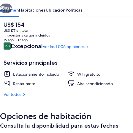
erior
Siguiente
82+
Resumen
Habitaciones
Ubicación
Políticas
El
US$ 154
precio
US$ 177 en total
actual
impuestos y cargos incluidos
es
16 ago. - 17 ago.
de
Opiniones
Excepcional
9,8
Ver las 1.006 opiniones
9,8 de 10
US$ 154
Servicios principales
Terraza o patio
Estacionamiento incluido
Wifi gratuito
Restaurante
Aire acondicionado
Ver todos
Opciones de habitación
Consulta la disponibilidad para estas fechas