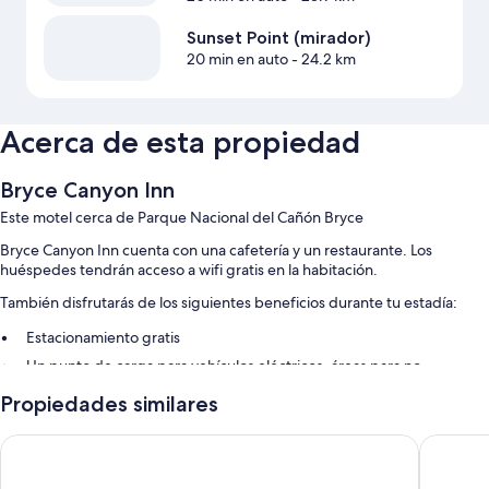
Sunset Point (mirador)
20 min en auto
- 24.2 km
Acerca de esta propiedad
Bryce Canyon Inn
Este motel cerca de Parque Nacional del Cañón Bryce
Bryce Canyon Inn cuenta con una cafetería y un restaurante. Los
huéspedes tendrán acceso a wifi gratis en la habitación.
También disfrutarás de los siguientes beneficios durante tu estadía:
Estacionamiento gratis
Un punto de carga para vehículos eléctricos, áreas para no
fumadores y televisión en las áreas comunes
Propiedades similares
Asistencia turística y para la compra de entradas y un área de
parrillas
Best Western Plus Ruby's Inn
Bryce Vi
Los huéspedes destacan el desayuno, la atención del personal y la
ubicación