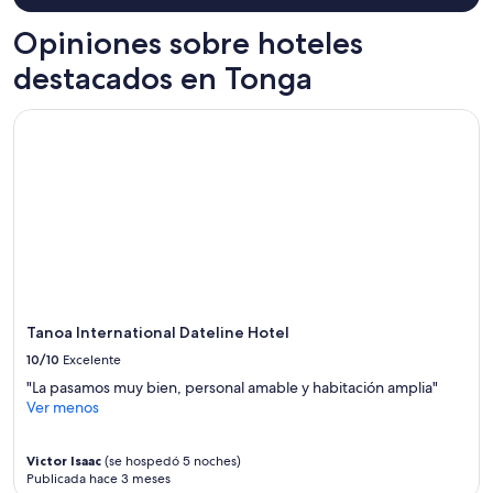
u
o
y
p
o
Opiniones sobre hoteles
condiciones.
b
k
e
destacados en Tonga
i
f
n
o
g
Tanoa International Dateline Hotel
r
o
e
u
h
t
a
t
n
o
d
t
,
h
t
e
h
h
a
a
t
r
Tanoa International Dateline Hotel
w
b
e
10/10
Excelente
o
a
u
"La pasamos muy bien, personal amable y habitación amplia"
r
r
Ver menos
r
e
i
v
v
Victor Isaac
(se hospedó 5 noches)
e
e
Publicada hace 3 meses
r