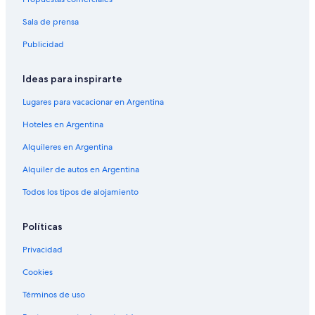
c
n
h
Sala de prensa
d
a
w
n
Publicidad
e
g
l
e
c
Ideas para inspirarte
d
o
o
m
Lugares para vacacionar en Argentina
v
i
e
n
Hoteles en Argentina
r
g
t
Alquileres en Argentina
,
h
a
Alquiler de autos en Argentina
e
n
n
d
Todos los tipos de alojamiento
e
h
x
e
t
l
Políticas
f
p
e
Privacidad
e
w
d
d
Cookies
m
a
e
Términos de uso
y
w
s