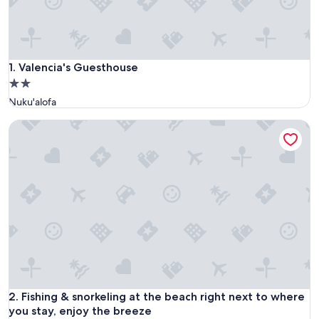
Valencia's Guesthouse
1. Valencia's Guesthouse
Propiedad
de
Nuku'alofa
2.0
Fishing & snorkeling at the beach right next to where you st
estrellas
Fishing & snorkeling at the beach right next to where you st
2. Fishing & snorkeling at the beach right next to where
you stay, enjoy the breeze