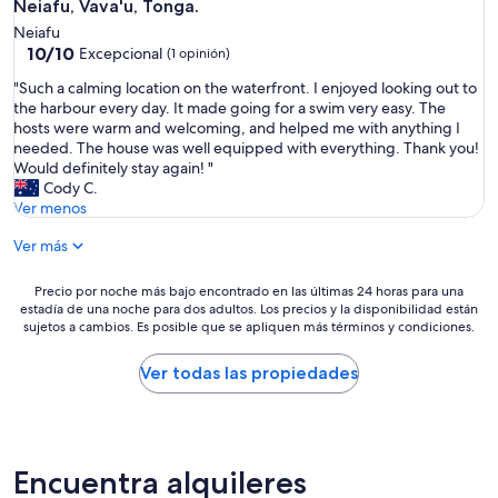
Neiafu, Vava'u, Tonga.
t
Neiafu
l
10.0
10/10
Excepcional
(1 opinión)
e
de
c
"
"Such a calming location on the waterfront. I enjoyed looking out to
10,
a
S
the harbour every day. It made going for a swim very easy. The
Excepcional,
b
u
hosts were warm and welcoming, and helped me with anything I
(1
i
c
needed. The house was well equipped with everything. Thank you!
opinión)
n
h
Would definitely stay again! "
t
a
Cody C.
h
c
Ver menos
o
a
u
Ver más
l
g
m
h
i
Precio
Precio por noche más bajo encontrado en las últimas 24 horas para una
f
n
estadía de una noche para dos adultos. Los precios y la disponibilidad están
por
o
g
sujetos a cambios. Es posible que se apliquen más términos y condiciones.
noche
u
l
más
n
o
bajo
Ver todas las propiedades
d
c
encontrado
t
a
en
h
t
las
a
i
últimas
t
o
24
Encuentra alquileres
d
n
horas