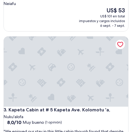
Neiafu
El
US$ 53
precio
US$ 101 en total
actual
impuestos y cargos incluidos
es
6 sept. - 7 sept.
de
US$ 53
Kapeta Cabin at # 5 Kapeta Ave. Kolomotu 'a,
Kapeta Cabin at # 5 Kapeta Ave. Kolomotu 'a,
3. Kapeta Cabin at # 5 Kapeta Ave. Kolomotu 'a,
Nuku'alofa
8.0
8,0/10
Muy bueno
(1 opinión)
de
"
"We enjoyed our stay in this little cabin though found that despite