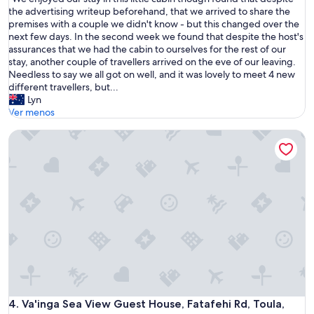
10,
W
the advertising writeup beforehand, that we arrived to share the
Muy
e
premises with a couple we didn't know - but this changed over the
bueno,
e
next few days. In the second week we found that despite the host's
(1
n
assurances that we had the cabin to ourselves for the rest of our
opinión)
j
stay, another couple of travellers arrived on the eve of our leaving.
o
Needless to say we all got on well, and it was lovely to meet 4 new
y
different travellers, but...
e
Lyn
d
Ver menos
o
Va'inga Sea View Guest House, Fatafehi Rd, Toula, Neiafu, Va
u
r
s
t
a
y
i
n
t
h
i
s
l
i
Va'inga Sea View Guest House, Fatafehi Rd, Toula, Neiafu, Va
4. Va'inga Sea View Guest House, Fatafehi Rd, Toula,
t