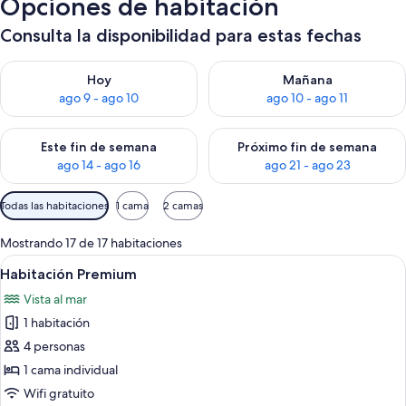
Opciones de habitación
Consulta la disponibilidad para estas fechas
Consulta la disponibilidad para hoy ago 9 - ago 10
Consulta la disponibilidad par
Hoy
Mañana
ago 9 - ago 10
ago 10 - ago 11
Consulta la disponibilidad para este fin de semana ago 14 - ag
Consulta la disponibilidad pa
Este fin de semana
Próximo fin de semana
ago 14 - ago 16
ago 21 - ago 23
Filtros
Todas las habitaciones
1 cama
2 camas
disponibles
para
Mostrando 17 de 17 habitaciones
las
Ver
Mesa redonda con dos sillas de mimbre,
6
Habitación Premium
habitaciones
todas
Vista al mar
las
1 habitación
fotos
de
4 personas
Habitación
1 cama individual
Premium
Wifi gratuito