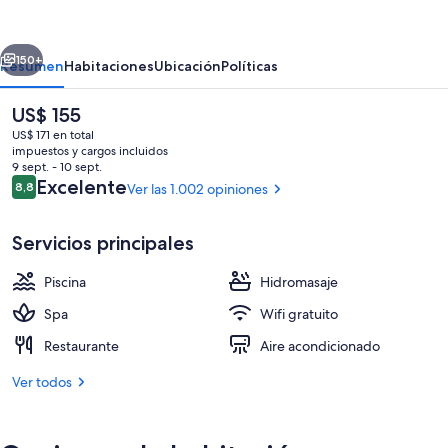
Terrigal
Pacific
erior
Siguiente
by
150+
Resumen
Habitaciones
Ubicación
Políticas
IHG
El
US$ 155
precio
US$ 171 en total
actual
impuestos y cargos incluidos
es
9 sept. - 10 sept.
de
Opiniones
Excelente
8,8
Ver las 1.002 opiniones
8,8 de 10
US$ 155
Servicios principales
Exterior
Piscina
Hidromasaje
Spa
Wifi gratuito
Restaurante
Aire acondicionado
Ver todos