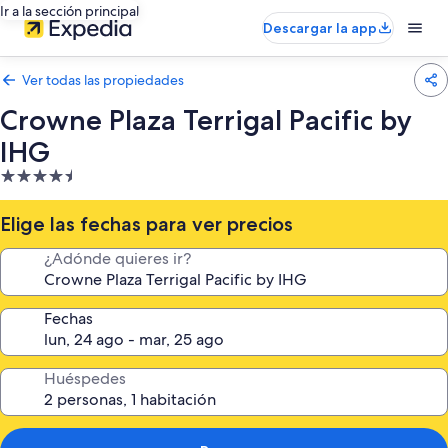
Ir a la sección principal
Descargar la app
Ver todas las propiedades
Crowne Plaza Terrigal Pacific by
IHG
Propiedad
de
4.5
Elige las fechas para ver precios
estrellas
¿Adónde quieres ir?
Fechas
Huéspedes