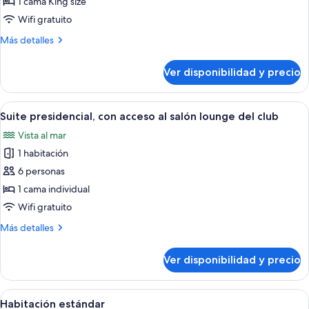
1 cama King size
1
Wifi gratuito
cama
Más
Más detalles
King
detalles
size,
sobre
Ver disponibilidad y precio
balcón
Habitación
estándar,
1
Ver
Habitación de hotel con una cama gran
13
cama
Suite presidencial, con acceso al salón lounge del club
todas
King
Vista al mar
size,
las
balcón
1 habitación
fotos
de
6 personas
Suite
1 cama individual
presidencial,
Wifi gratuito
con
Más
Más detalles
acceso
detalles
al
sobre
Ver disponibilidad y precio
Suite
salón
presidencial,
lounge
con
Ver
Una cama bien hecha con un almohadón 
del
6
acceso
Habitación estándar