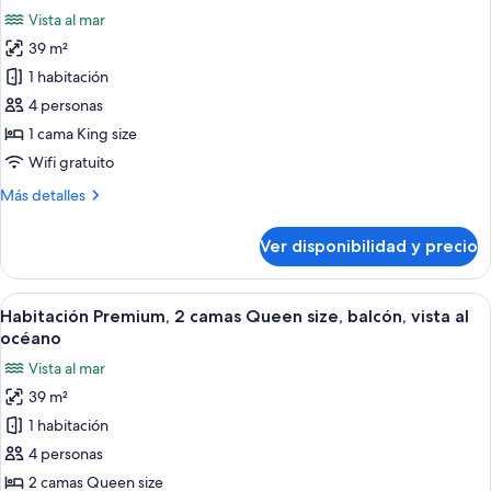
size,
las
piscina
Vista al mar
balcón,
fotos
vista
39 m²
de
a
1 habitación
Habitación
la
piscina
Premium,
4 personas
1
1 cama King size
cama
Wifi gratuito
King
Más
Más detalles
size,
detalles
balcón,
sobre
Ver disponibilidad y precio
Habitación
vista
Premium,
al
1
Ver
Una habitación de hotel con cama, escrit
océano
6
cama
Habitación Premium, 2 camas Queen size, balcón, vista al
todas
King
océano
size,
las
Vista al mar
balcón,
fotos
vista
39 m²
de
al
1 habitación
Habitación
océano
Premium,
4 personas
2
2 camas Queen size