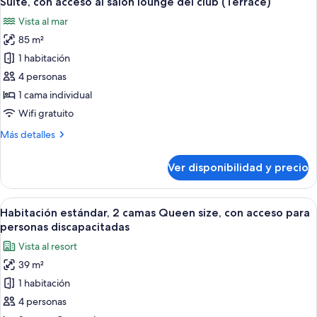
Suite, con acceso al salón lounge del club (Terrace)
todas
Queen
la
Vista al mar
size,
las
piscina
balcón,
85 m²
fotos
vista
de
1 habitación
a
Suite,
la
4 personas
piscina
con
1 cama individual
acceso
Wifi gratuito
al
Más
Más detalles
salón
detalles
lounge
sobre
Ver disponibilidad y precio
del
Suite,
con
club
acceso
Ver
Una habitación de hotel con cama, escrit
(Terrace)
6
al
Habitación estándar, 2 camas Queen size, con acceso para
todas
salón
personas discapacitadas
lounge
las
Vista al resort
del
fotos
club
39 m²
de
(Terrace)
1 habitación
Habitación
estándar,
4 personas