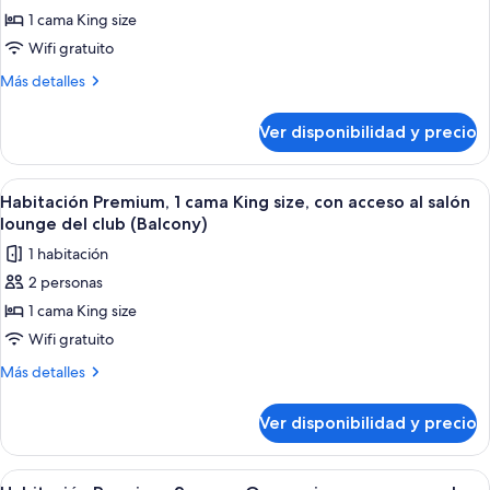
Suite
1 cama King size
junior,
Wifi gratuito
1
Más
Más detalles
cama
detalles
King
sobre
Ver disponibilidad y precio
Suite
size,
junior,
vista
1
Ver
Habitación de hotel moderna con una ca
al
6
cama
Habitación Premium, 1 cama King size, con acceso al salón
todas
océano
King
lounge del club (Balcony)
size,
las
1 habitación
vista
fotos
al
2 personas
de
océano
1 cama King size
Habitación
Premium,
Wifi gratuito
1
Más
Más detalles
cama
detalles
sobre
King
Ver disponibilidad y precio
Habitación
size,
Premium,
con
1
Ver
Un hotel con piscina, zona de estar al a
6
cama