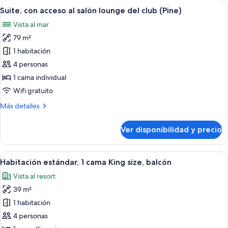
Ver
Una zona de bar con botellas de ginebra
12
camas
Suite, con acceso al salón lounge del club (Pine)
todas
Queen
Vista al mar
size,
las
balcón
79 m²
fotos
de
1 habitación
Suite,
4 personas
con
1 cama individual
acceso
Wifi gratuito
al
Más
Más detalles
salón
detalles
lounge
sobre
Ver disponibilidad y precio
del
Suite,
con
club
acceso
Ver
Habitación de hotel con sofá, escritorio
(Pine)
6
al
Habitación estándar, 1 cama King size, balcón
todas
salón
Vista al resort
lounge
las
del
39 m²
fotos
club
de
1 habitación
(Pine)
Habitación
4 personas
estándar,