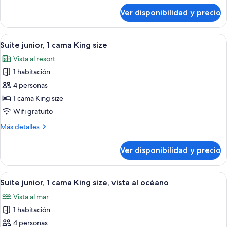
salón
sobre
Ver disponibilidad y precio
Suite,
lounge
con
del
acceso
Ver
Una habitación de hotel con una cama,
club
6
al
Suite junior, 1 cama King size
todas
(Pacific)
salón
Vista al resort
lounge
las
del
1 habitación
fotos
club
de
4 personas
(Pacific)
Suite
1 cama King size
junior,
Wifi gratuito
1
Más
Más detalles
cama
detalles
King
sobre
Ver disponibilidad y precio
Suite
size
junior,
1
Ver
Una habitación de hotel con una cama,
6
cama
Suite junior, 1 cama King size, vista al océano
todas
King
Vista al mar
size
las
1 habitación
fotos
de
4 personas