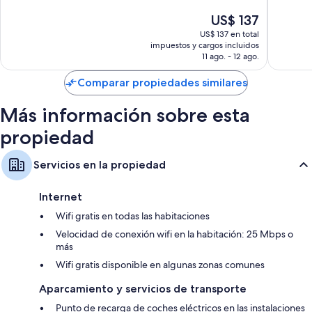
calidad y cajas de seguridad con espacio para laptops. También brindan
Muy
Magnífi
beneficios como aire acondicionado y batas.
El
US$ 137
bueno,
50
precio
US$ 137 en total
También se incluyen los siguientes beneficios adicionales en todas las
2.570
opinion
actual
impuestos y cargos incluidos
habitaciones:
opiniones
es
11 ago. - 12 ago.
de
Camas plegables/adicionales con cargo y cunas gratuitas
US$ 137
Comparar propiedades similares
Baños con bañeras con ducha y artículos de tocador gratuitos
Televisiones LCD de 37 pulgadas con canales de televisión premium
Más información sobre esta
Balcones, teteras/pavas eléctricas y servicio de limpieza diario
propiedad
Servicios en la propiedad
Internet
Wifi gratis en todas las habitaciones
Velocidad de conexión wifi en la habitación: 25 Mbps o
más
Wifi gratis disponible en algunas zonas comunes
Aparcamiento y servicios de transporte
Punto de recarga de coches eléctricos en las instalaciones