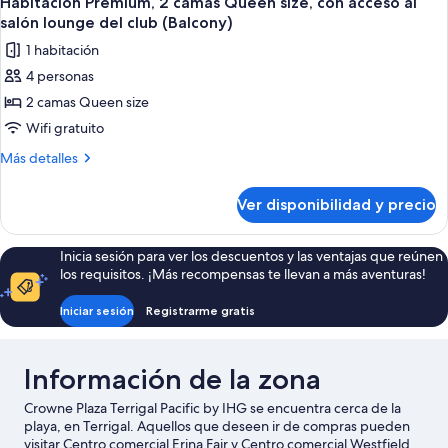
acceso
Habitación Premium, 2 camas Queen size, con acceso al
todas
King
al
salón lounge del club (Balcony)
size,
las
salón
1 habitación
con
fotos
lounge
acceso
4 personas
de
al
del
2 camas Queen size
Habitación
salón
club
lounge
Premium,
Wifi gratuito
(Balcony)
del
2
Más
Más detalles
club
camas
detalles
(Balcony)
sobre
Queen
Ver disponibilidad y precio
Habitación
size,
Premium,
con
2
Inicia sesión para ver los descuentos y las ventajas que reúnen
acceso
camas
los requisitos. ¡Más recompensas te llevan a más aventuras!
Queen
al
size,
salón
Iniciar sesión
Registrarme gratis
con
lounge
acceso
al
del
Información de la zona
salón
club
lounge
(Balcony)
Crowne Plaza Terrigal Pacific by IHG se encuentra cerca de la
del
playa, en Terrigal. Aquellos que deseen ir de compras pueden
club
visitar Centro comercial Erina Fair y Centro comercial Westfield
(Balcony)