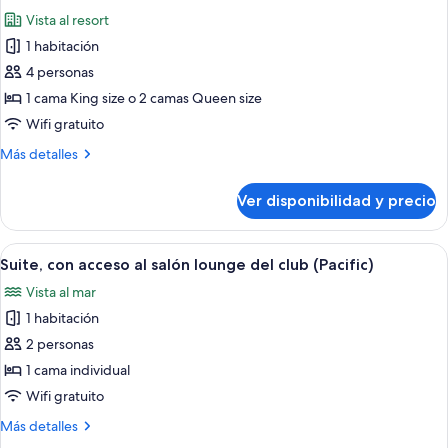
todas
club
al
Vista al resort
salón
las
lounge
1 habitación
fotos
del
de
4 personas
club
Habitación
1 cama King size o 2 camas Queen size
estándar
Wifi gratuito
Más
Más detalles
detalles
sobre
Ver disponibilidad y precio
Habitación
estándar
Ver
Un dormitorio moderno con una cama g
7
Suite, con acceso al salón lounge del club (Pacific)
todas
Vista al mar
las
1 habitación
fotos
de
2 personas
Suite,
1 cama individual
con
Wifi gratuito
acceso
Más
Más detalles
al
detalles