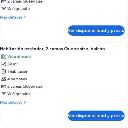
2
2 camas Queen size
camas
Wifi gratuito
Queen
Más
Más detalles
size,
detalles
con
sobre
Ver disponibilidad y precio
Habitación
acceso
estándar,
para
2
Ver
Habitación de hotel con sofá, escritorio
personas
7
camas
Habitación estándar, 2 camas Queen size, balcón
todas
discapacitadas
Queen
Vista al resort
size,
las
con
39 m²
fotos
acceso
de
1 habitación
para
Habitación
personas
4 personas
discapacitadas
estándar,
2 camas Queen size
2
Wifi gratuito
camas
Más
Más detalles
Queen
detalles
size,
sobre
Ver disponibilidad y precio
balcón
Habitación
estándar,
2