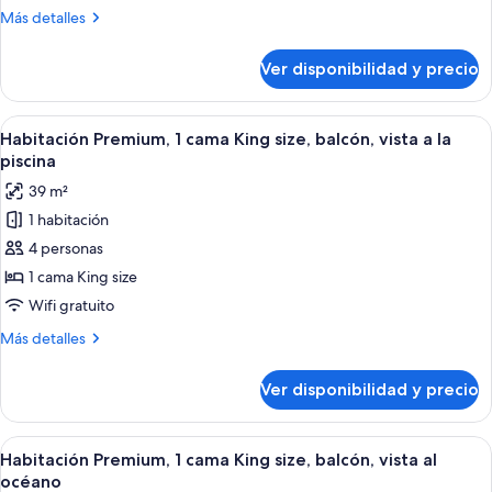
Más
Más detalles
detalles
sobre
Ver disponibilidad y precio
Habitación
Premium
Ver
Un hotel con piscina, zona de estar al a
6
Habitación Premium, 1 cama King size, balcón, vista a la
todas
piscina
las
39 m²
fotos
1 habitación
de
4 personas
Habitación
Premium,
1 cama King size
1
Wifi gratuito
cama
Más
Más detalles
King
detalles
size,
sobre
Ver disponibilidad y precio
Habitación
balcón,
Premium,
vista
1
Ver
Mesa redonda con dos sillas de mimbre,
a
7
cama
Habitación Premium, 1 cama King size, balcón, vista al
todas
King
la
océano