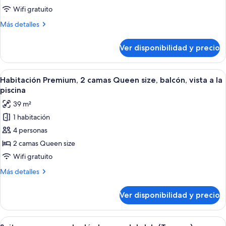
camas
Wifi gratuito
Queen
Más
Más detalles
size,
detalles
balcón,
sobre
Ver disponibilidad y precio
Habitación
vista
Premium,
al
2
Ver
Una habitación de hotel con cama, escrit
océano
6
camas
Habitación Premium, 2 camas Queen size, balcón, vista a la
todas
Queen
piscina
size,
las
39 m²
balcón,
fotos
vista
1 habitación
de
al
4 personas
Habitación
océano
Premium,
2 camas Queen size
2
Wifi gratuito
camas
Más
Más detalles
Queen
detalles
size,
sobre
Ver disponibilidad y precio
Habitación
balcón,
Premium,
vista
2
Ver
Un balcón con una silla de madera, una 
a
8
camas