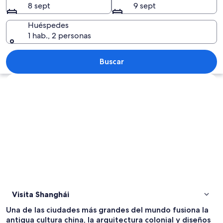
8 sept
9 sept
Huéspedes
1 hab., 2 personas
Un patio tradicional chino con edific
Buscar
Ver mapa
Visita Shanghái
Una de las ciudades más grandes del mundo fusiona la
antigua cultura china, la arquitectura colonial y diseños