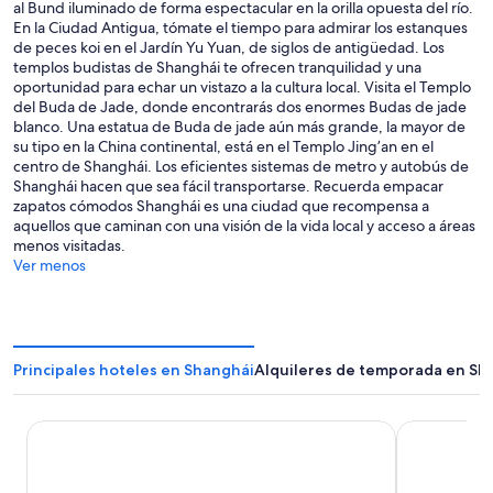
al Bund iluminado de forma espectacular en la orilla opuesta del río.
En la Ciudad Antigua, tómate el tiempo para admirar los estanques
de peces koi en el Jardín Yu Yuan, de siglos de antigüedad. Los
templos budistas de Shanghái te ofrecen tranquilidad y una
oportunidad para echar un vistazo a la cultura local. Visita el Templo
del Buda de Jade, donde encontrarás dos enormes Budas de jade
blanco. Una estatua de Buda de jade aún más grande, la mayor de
su tipo en la China continental, está en el Templo Jing’an en el
centro de Shanghái. Los eficientes sistemas de metro y autobús de
Shanghái hacen que sea fácil transportarse. Recuerda empacar
zapatos cómodos Shanghái es una ciudad que recompensa a
aquellos que caminan con una visión de la vida local y acceso a áreas
menos visitadas.
Ver menos
Principales hoteles en Shanghái
Alquileres de temporada en Sh
Conrad Shanghai
Pudong Shan