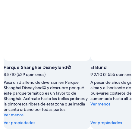
noche,
próximo
ago
10
fin
ago
de
-
semana,
11
14
ago
ago
-
16
ago
Foto tomada por Susanna Wilder Puzzuoli
Foto
de
Parque Shanghai Disneyland©
El Bund
uso
8.8/10 (629 opiniones)
9.2/10 (2.555 opiniones
libre
Pasa un día lleno de diversión en Parque
A pesar de años de guer
tomada
Shanghai Disneyland© y descubre por qué
alma y el horizonte de 
por
este parque temático es un favorito de
bulevares costeros del
Susanna
Shanghái. Acércate hasta los bellos jardines y
aumentado hasta altura
Wilder
la pintoresca ribera de esta zona que irradia
Ver menos
Puzzuoli
encanto urbano por todas partes.
Ver menos
Ver propiedades
Ver propiedades