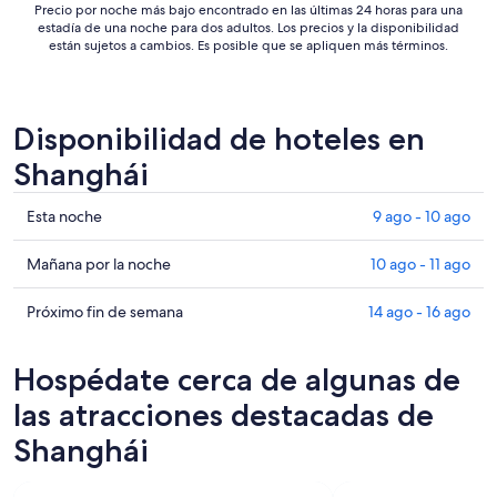
Precio por noche más bajo encontrado en las últimas 24 horas para una
estadía de una noche para dos adultos. Los precios y la disponibilidad
están sujetos a cambios. Es posible que se apliquen más términos.
Disponibilidad de hoteles en
Shanghái
Ver
Esta noche
9 ago - 10 ago
precios
de
Ver
Mañana por la noche
10 ago - 11 ago
propiedades
precios
en
de
Ver
Próximo fin de semana
14 ago - 16 ago
Shanghái
propiedades
precios
para
en
de
Hospédate cerca de algunas de
esta
Shanghái
propiedades
noche,
para
en
las atracciones destacadas de
9
mañana
Shanghái
Shanghái
ago
por
para
-
la
el
10