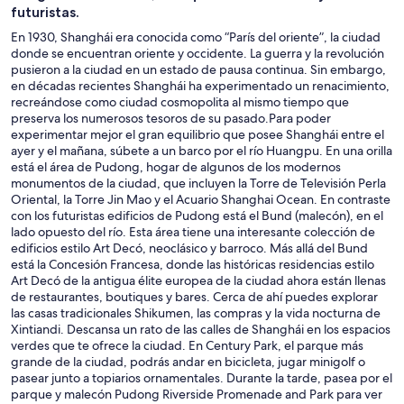
futuristas.
En 1930, Shanghái era conocida como “París del oriente”, la ciudad
donde se encuentran oriente y occidente. La guerra y la revolución
pusieron a la ciudad en un estado de pausa continua. Sin embargo,
en décadas recientes Shanghái ha experimentado un renacimiento,
recreándose como ciudad cosmopolita al mismo tiempo que
preserva los numerosos tesoros de su pasado.Para poder
experimentar mejor el gran equilibrio que posee Shanghái entre el
ayer y el mañana, súbete a un barco por el río Huangpu. En una orilla
está el área de Pudong, hogar de algunos de los modernos
monumentos de la ciudad, que incluyen la Torre de Televisión Perla
Oriental, la Torre Jin Mao y el Acuario Shanghai Ocean. En contraste
con los futuristas edificios de Pudong está el Bund (malecón), en el
lado opuesto del río. Esta área tiene una interesante colección de
edificios estilo Art Decó, neoclásico y barroco. Más allá del Bund
está la Concesión Francesa, donde las históricas residencias estilo
Art Decó de la antigua élite europea de la ciudad ahora están llenas
de restaurantes, boutiques y bares. Cerca de ahí puedes explorar
las casas tradicionales Shikumen, las compras y la vida nocturna de
Xintiandi. Descansa un rato de las calles de Shanghái en los espacios
verdes que te ofrece la ciudad. En Century Park, el parque más
grande de la ciudad, podrás andar en bicicleta, jugar minigolf o
pasear junto a topiarios ornamentales. Durante la tarde, pasea por el
parque y malecón Pudong Riverside Promenade and Park para ver