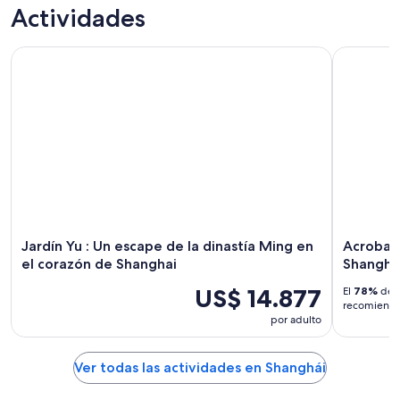
Actividades
Jardín Yu : Un escape de la dinastía Ming en el corazón de 
Acrobacia 
Jardín Yu : Un escape de la dinastía Ming en
Acrobaci
el corazón de Shanghai
Shanghá
US$ 14.877
El
78%
de l
recomiendan
por adulto
Ver todas las actividades en Shanghái