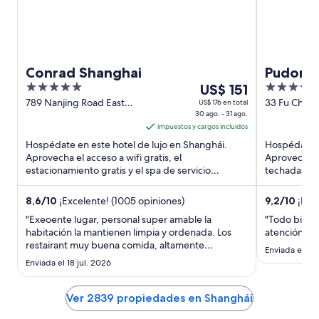
Conrad Shanghai
Pudong 
5
Del
5
US$ 151
out
30
out
789 Nanjing Road East
33 Fu Chen
US$ 176 en total
Shanghai Shanghai
30 ago. - 31 ago.
Shanghai
of
ago
of
impuestos y cargos incluidos
5
al
5
Hospédate en este hotel de lujo en Shanghái.
Hospédate e
31
Aprovecha el acceso a wifi gratis, el
Aprovecha el
ago,
estacionamiento gratis y el spa de servicio
techadas y e
el
completo. Estarás muy cerca de ...
huéspedes d
precio
8,6
/
10
¡Excelente! (1005 opiniones)
9,2
/
10
¡Magn
por
"Exeoente lugar, personal super amable la
"Todo bien 
noche
habitación la mantienen limpia y ordenada. Los
atención"
es
restairant muy buena comida, altamente
Enviada el 22
de
recomendable"
Enviada el 18 jul. 2026
US$ 151
Ver 2839 propiedades en Shanghái