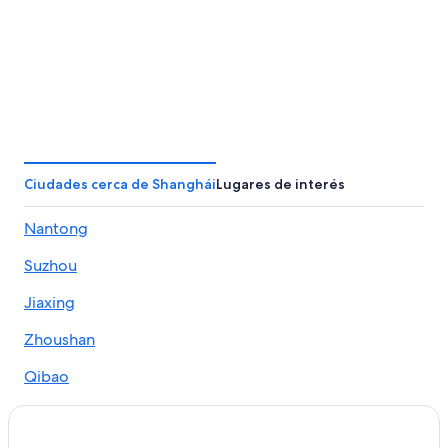
Pekín
Cantón
Ciudades cerca de Shanghái
Lugares de interés
Nantong
Suzhou
Jiaxing
Zhoushan
Qibao
Jiashan