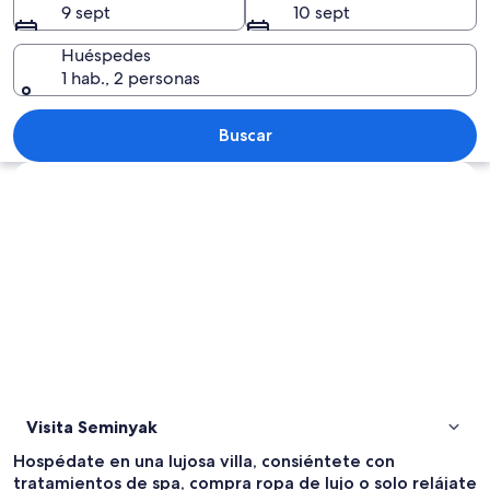
9 sept
10 sept
Huéspedes
1 hab., 2 personas
Una playa con sillas de playa amarillas 
Buscar
Ver mapa
Visita Seminyak
Hospédate en una lujosa villa, consiéntete con
tratamientos de spa, compra ropa de lujo o solo relájate