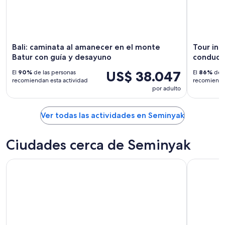
Bali: caminata al amanecer en el monte
Tour ind
Batur con guía y desayuno
conducto
US$ 38.047
El
90%
de las personas
El
86%
de l
recomiendan esta actividad
recomiendan
por adulto
Ver todas las actividades en Seminyak
Ciudades cerca de Seminyak