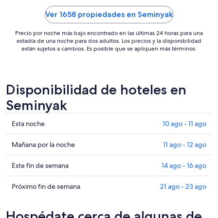
Ver 1658 propiedades en Seminyak
Precio por noche más bajo encontrado en las últimas 24 horas para una
estadía de una noche para dos adultos. Los precios y la disponibilidad
están sujetos a cambios. Es posible que se apliquen más términos.
Disponibilidad de hoteles en
Seminyak
Ver
Esta noche
10 ago - 11 ago
precios
de
Ver
Mañana por la noche
11 ago - 12 ago
propiedades
precios
en
de
Ver
Este fin de semana
14 ago - 16 ago
Seminyak
propiedades
precios
para
en
de
Ver
Próximo fin de semana
21 ago - 23 ago
esta
Seminyak
propiedades
precios
noche,
para
en
de
Hospédate cerca de algunas de
10
mañana
Seminyak
propiedades