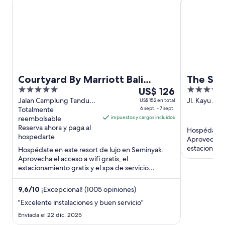
Courtyard By Marriott Bali
The Sem
5
Del
5
Seminyak Resort
US$ 126
Spa
out
6
out
Jalan Camplung Tanduk
Jl. Kayu Ay
US$ 152 en total
No 103 Sp Seminyak Bali
Totalmente
6 sept. - 7 sept.
Beach Semin
of
sept
of
reembolsable
impuestos y cargos incluidos
5
al
5
Reserva ahora y paga al
Hospédate e
7
hospedarte
Aprovecha el
sept,
estacionamien
Hospédate en este resort de lujo en Seminyak.
el
Nuestros hu
Aprovecha el acceso a wifi gratis, el
precio
estacionamiento gratis y el spa de servicio
por
completo. Nuestros huéspedes ...
noche
9,6
/
10
¡Excepcional! (1005 opiniones)
es
"Excelente instalaciones y buen servicio"
de
Enviada el 22 dic. 2025
US$ 126