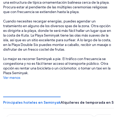
una estructura de típica ornamentación balinesa cerca de la playa.
Procura estar al pendiente de las múltiples ceremonias religiosas
que con frecuencia se extienden hasta la playa.
Cuando necesites recargar energías, puedes agendar un
tratamiento en alguno de los diversos spas de la zona. Otra opción
es dirigirte a la playa, donde te será más fácil hallar un lugar que en
la costa de Kuta. La Playa Seminyak tiene las olas más suaves de la
isla, así que es un sitio excelente para surfear. A lo largo de la costa,
en la Playa Double Six puedes montar a caballo, recibir un masaje o
disfrutar de un fresco coctel de frutas.
Lo mejor es recorrer Seminyak a pie. El tráfico con frecuencia se
congestiona y no es fácil tener acceso al transporte público. Otra
opción es rentar una bicicleta o un ciclomotor, o tomar un taxi en la
Plaza Seminyak.
Ver menos
Principales hoteles en Seminyak
Alquileres de temporada en Se
Courtyard By Marriott Bali Seminyak Resort
The Seminya