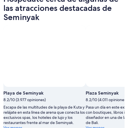
ago
por
para
en
las atracciones destacadas de
-
la
este
Seminyak
Seminyak
11
noche,
fin
para
ago
11
de
el
ago
semana,
próximo
-
14
fin
12
ago
de
ago
-
semana,
16
21
ago
ago
-
23
ago
Playa de Seminyak
Plaza Seminyak
8.2/10 (3.977 opiniones)
8.2/10 (4.011 opiniones)
Escapa de las multitudes de la playa de Kuta y
Pasa un día en este exc
relájate en esta línea de arena que conecta los
con boutiques, libros i
exclusivos spas, los hoteles de lujo y los
diseñador en una de las
restaurantes frente al mar de Seminyak.
de Bali.
Ver menos
Ver menos