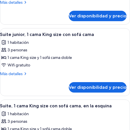
Habitación,
Más
Más detalles
2
detalles
sobre
camas
Ver disponibilidad y precio
Habitación,
dobles
2
camas
Ver
Un dormitorio con una cama grande, una
4
dobles
Suite junior, 1 cama King size con sofá cama
todas
1 habitación
las
3 personas
fotos
de
1 cama King size y 1 sofá cama doble
Suite
Wifi gratuito
junior,
Más
Más detalles
1
detalles
cama
sobre
Ver disponibilidad y precio
Suite
King
junior,
size
1
Ver
Una habitación de hotel con una cam
con
4
cama
Suite, 1 cama King size con sofá cama, en la esquina
todas
King
sofá
1 habitación
size
las
cama
con
3 personas
fotos
sofá
de
1 cama King size y 1 sofá cama doble