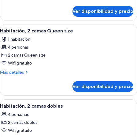
cama
detalles
King
sobre
Ver disponibilidad y precio
Habitación,
size
1
cama
Ver
Habitación de hotel con dos camas, un e
3
King
Habitación, 2 camas Queen size
todas
size
1 habitación
las
4 personas
fotos
de
2 camas Queen size
Habitación,
Wifi gratuito
2
Más
Más detalles
camas
detalles
Queen
sobre
Ver disponibilidad y precio
Habitación,
size
2
camas
Ver
Habitación de hotel con dos camas, un e
4
Queen
Habitación, 2 camas dobles
todas
size
4 personas
las
2 camas dobles
fotos
de
Wifi gratuito