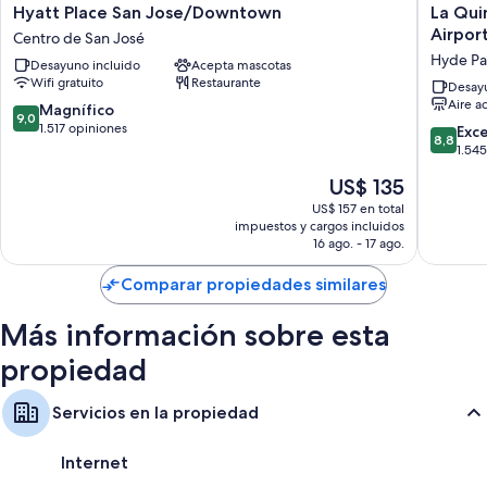
con espacio para laptops y aire acondicionado. Además, brindan
Hyatt
La
Hyatt Place San Jose/Downtown
La Qui
servicios como wifi gratis y sillas de escritorio. Los huéspedes dejan muy
Place
Quinta
Airpo
Centro de San José
buenas opiniones sobre la limpieza de las habitaciones en esta
San
Inn
Hyde Pa
Desayuno incluido
Acepta mascotas
propiedad.
Jose/Downtown
&
Wifi gratuito
Restaurante
Centro
Suites
Desayu
También se incluyen los siguientes beneficios adicionales en todas las
Aire a
de
by
9.0
Magnífico
habitaciones:
9,0
San
Wyndh
de
1.517 opiniones
8.8
Exc
8,8
José
San
10,
de
1.54
Baños con bañeras con ducha y artículos de tocador gratuitos
Jose
Magnífico,
10,
Televisiones de 55 pulgadas con canales de televisión premium
El
US$ 135
Airport-
1.517
Excelent
precio
Downto
opiniones
1.545
US$ 157 en total
Reciclaje, refrigeradores y cafeteras/teteras
actual
Hyde
impuestos y cargos incluidos
opinion
es
16 ago. - 17 ago.
Park
de
US$ 135
Comparar propiedades similares
Más información sobre esta
propiedad
Servicios en la propiedad
Internet