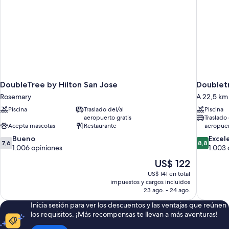
la
Accessible,
esquina
Tub)
(Mobility/Hearing
Accessible,
Tub)
DoubleTree by Hilton San Jose
Doublet
Rosemary
A 22,5 km
Piscina
Traslado del/al
Piscina
aeropuerto gratis
Traslado 
Acepta mascotas
Restaurante
aeropuer
7.6
8.8
Bueno
Excel
7,6
8,8
de
de
1.006 opiniones
1.003 
10,
10,
El
US$ 122
Bueno,
Excelente
precio
US$ 141 en total
1.006
1.003
actual
impuestos y cargos incluidos
opiniones
opiniones
es
23 ago. - 24 ago.
de
Inicia sesión para ver los descuentos y las ventajas que reúnen
US$ 122
los requisitos. ¡Más recompensas te llevan a más aventuras!