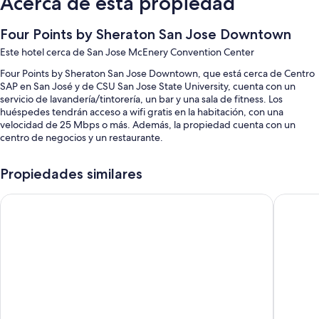
Acerca de esta propiedad
Four Points by Sheraton San Jose Downtown
Este hotel cerca de San Jose McEnery Convention Center
Four Points by Sheraton San Jose Downtown, que está cerca de Centro
SAP en San José y de CSU San Jose State University, cuenta con un
servicio de lavandería/tintorería, un bar y una sala de fitness. Los
huéspedes tendrán acceso a wifi gratis en la habitación, con una
velocidad de 25 Mbps o más. Además, la propiedad cuenta con un
centro de negocios y un restaurante.
También se incluyen los siguientes beneficios:
Propiedades similares
Estacionamiento con cargo, check-out exprés y un ascensor
Hyatt Place San Jose/Downtown
La Quint
Un salón de eventos, televisión en las áreas comunes y 2 salas de
reuniones
Áreas para no fumadores, un cajero automático o servicios bancarios
y resguardo de equipaje
Los huéspedes destacan la atención del personal y la ubicación
Características de las habitaciones
Las 86 habitaciones cuentan con comodidades como cajas de seguridad