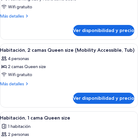
cama
Suite,
Wifi gratuito
1
Más
Más detalles
cama
detalles
King
sobre
Ver disponibilidad y precio
Suite,
size
1
con
cama
Ver
Habitación de hotel con dos camas, un e
sofá
3
King
Habitación, 2 camas Queen size (Mobility Accessible, Tub)
todas
size
cama,
4 personas
con
las
en
sofá
2 camas Queen size
fotos
la
cama,
de
Wifi gratuito
esquina
en
Habitación,
la
Más
Más detalles
esquina
2
detalles
sobre
camas
Ver disponibilidad y precio
Habitación,
Queen
2
size
camas
Ver
Un dormitorio con cabecera capitonad
4
(Mobility
Queen
Habitación, 1 cama Queen size
todas
size
Accessible,
1 habitación
(Mobility
las
Tub)
Accessible,
2 personas
fotos