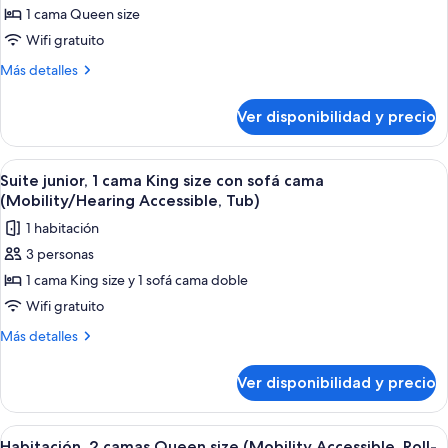
Tub)
de
1 cama Queen size
Habitación,
Wifi gratuito
1
Más
Más detalles
cama
detalles
Queen
sobre
Ver disponibilidad y precio
Habitación,
size
1
cama
Ver
Un dormitorio con una cama grande, una
4
Queen
Suite junior, 1 cama King size con sofá cama
todas
size
(Mobility/Hearing Accessible, Tub)
las
1 habitación
fotos
3 personas
de
1 cama King size y 1 sofá cama doble
Suite
junior,
Wifi gratuito
1
Más
Más detalles
cama
detalles
sobre
King
Ver disponibilidad y precio
Suite
size
junior,
con
1
Ver
Habitación de hotel con dos camas, un e
3
sofá
cama
Habitación, 2 camas Queen size (Mobility Accessible, Roll-