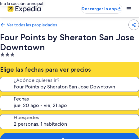
Ir a la sección principal
Descargar la app
Ver todas las propiedades
Four Points by Sheraton San Jose
Downtown
Propiedad
de
3.0
Elige las fechas para ver precios
estrellas
¿Adónde quieres ir?
Fechas
Huéspedes