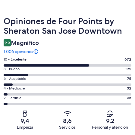
Opiniones
Opiniones de Four Points by
Sheraton San Jose Downtown
Magnífico
9,0
1.006 opiniones
Evaluación:
10 - Excelente
672
10
Evaluación:
8 - Bueno
192
-
8
Excelente.
Evaluación:
6 - Aceptable
75
-
672
6
Bueno.
Evaluación:
4 - Mediocre
32
de
-
192
4
1006
Aceptable.
Evaluación:
2 - Terrible
35
de
-
opiniones
75
2
1006
Mediocre.
de
-
opiniones
32
1006
Terrible.
de
9,4
8,6
9,2
opiniones
35
1006
Limpieza
Servicios
Personal y atención
de
opiniones