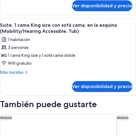
sobre
size
Ver disponibilidad y precio
Habitación,
(Mobility/Hearing
1
Accessible,
cama
Ver
Una habitación de hotel con una cam
4
Tub)
Queen
Suite, 1 cama King size con sofá cama, en la esquina
todas
size
(Mobility/Hearing Accessible, Tub)
(Mobility/Hearing
las
1 habitación
Accessible,
fotos
Tub)
3 personas
de
1 cama King size y 1 sofá cama doble
Suite,
1
Wifi gratuito
cama
Más
Más detalles
King
detalles
sobre
size
Ver disponibilidad y precio
Suite,
con
1
sofá
cama
También puede gustarte
cama,
King
size
en
con
DoubleTree by Hilton San Jose
Doubletr
Anuncio
Anuncio
la
sofá
esquina
cama,
en
(Mobility/Hearing