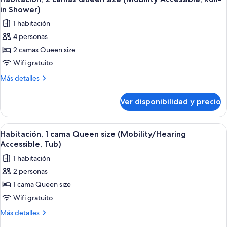
todas
King
cama
in Shower)
size
las
(Mobility/Hearing
1 habitación
con
fotos
Accessible,
sofá
4 personas
de
cama
Tub)
2 camas Queen size
Habitación,
(Mobility/Hearing
Accessible,
2
Wifi gratuito
Tub)
camas
Más
Más detalles
Queen
detalles
sobre
size
Ver disponibilidad y precio
Habitación,
(Mobility
2
Accessible,
camas
Ver
Habitación de hotel con una cama grand
4
Roll-
Queen
Habitación, 1 cama Queen size (Mobility/Hearing
todas
size
in
Accessible, Tub)
(Mobility
las
Shower)
1 habitación
Accessible,
fotos
Roll-
2 personas
de
in
1 cama Queen size
Habitación,
Shower)
1
Wifi gratuito
cama
Más
Más detalles
Queen
detalles