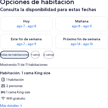
Opciones de habitación
Consulta la disponibilidad para estas fechas
Consulta la disponibilidad para hoy ago 7 - ago 8
Consulta la disponibilidad pa
Hoy
Mañana
ago 7 - ago 8
ago 8 - ago 9
Consulta la disponibilidad para este fin de semana ago 7 - ag
Consulta la disponibilidad par
Este fin de semana
Próximo fin de semana
ago 7 - ago 9
ago 14 - ago 16
Filtros
Todas las habitaciones
1 cama
2 camas
disponibles
para
Mostrando 11 de 11 habitaciones
las
Ver
Habitación de hotel con una cama grand
4
Habitación, 1 cama King size
habitaciones
todas
1 habitación
las
2 personas
fotos
de
1 cama King size
Habitación,
Wifi gratuito
1
Más
Más detalles