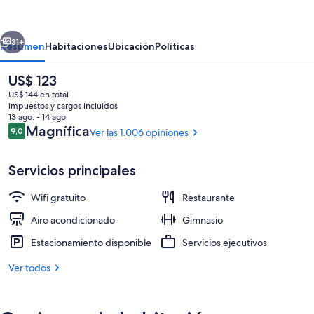
by
Sheraton
erior
Siguiente
San
31+
Resumen
Habitaciones
Ubicación
Políticas
Jose
El
US$ 123
Downtown
precio
US$ 144 en total
actual
impuestos y cargos incluidos
es
13 ago. - 14 ago.
de
Opiniones
Magnífica
9,0
Ver las 1.006 opiniones
9,0 de 10
US$ 123
Servicios principales
Entrada interior
Wifi gratuito
Restaurante
Aire acondicionado
Gimnasio
Estacionamiento disponible
Servicios ejecutivos
Ver todos