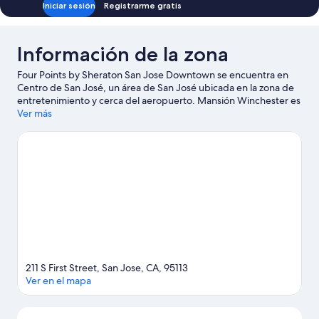
Iniciar sesión
Registrarme gratis
Información de la zona
Four Points by Sheraton San Jose Downtown se encuentra en
Centro de San José, un área de San José ubicada en la zona de
entretenimiento y cerca del aeropuerto. Mansión Winchester es
un lugar emblemático, y los turistas que quieran ir de compras
Ver más
pueden visitar Centro comercial Westfield Valley Fair y Centro
comercial Santana Row. ¿Quieres asistir a un evento o partido?
Échale un vistazo a lo que sucede en Centro SAP en San José o
Estadio Avaya. Encontrarás muchas opciones para conocer la
zona con actividades como golf y tours a bodegas de vino.
Visitar nuestra guía de viaje de San José
211 S First Street, San Jose, CA, 95113
Ver en el mapa