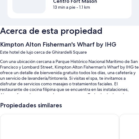
Centro Fort Mason
13 min a pie
- 1.1 km
Acerca de esta propiedad
Kimpton Alton Fisherman's Wharf by IHG
Este hotel de lujo cerca de Ghirardelli Square
Con una ubicación cercana a Parque Histórico Nacional Marítimo de San
Francisco y Lombard Street, Kimpton Alton Fisherman's Wharf by IHG te
ofrece un detalle de bienvenida gratuito todos los días, una cafetería y
un servicio de lavandería/tintorería. Si visitas el spa, te invitamos a
disfrutar de servicios como masajes o tratamientos faciales. El
restaurante de cocina filipina que se encuentra en las instalaciones,
Abaca, ofrece desayunos, almuerzos y cenas. Todos los huéspedes
tendrán acceso a wifi gratis en la habitación. Además, la propiedad
Propiedades similares
cuenta con un bar y una sala de fitness abierta las 24 horas.
También se incluyen los siguientes beneficios:
Hotel Riu Plaza Fisherman's Wharf
Marriott
Desayuno completo con cargo, uso gratuito de bicicletas y valet
parking con cargo