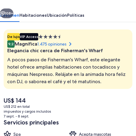
Wharf
erior
Siguiente
by
108+
Resumen
Habitaciones
Ubicación
Políticas
IHG
Propiedad
De lujo
VIP Access
de
Magnífica
1.475 opiniones
9,2
4.5
Elegancia chic cerca de Fisherman's Wharf
estrellas
A pocos pasos de Fisherman's Wharf, este elegante
hotel ofrece amplias habitaciones con tocadiscos y
máquinas Nespresso. Relájate en la animada hora feliz
Exterior
con DJ, o saborea el café y el té matutinos.
El
US$ 144
precio
US$ 212 en total
actual
impuestos y cargos incluidos
es
7 sept. - 8 sept.
de
Servicios principales
US$ 144
Spa
Acepta mascotas