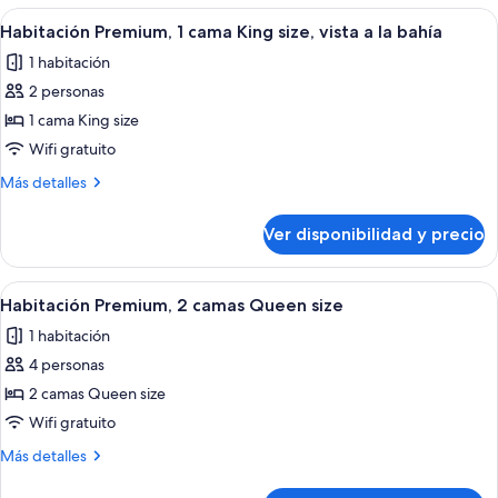
size
1
Ver
Un sillón rojo con un cojín blanco, un
13
cama
Habitación Premium, 1 cama King size, vista a la bahía
todas
King
1 habitación
size
las
2 personas
fotos
de
1 cama King size
Habitación
Wifi gratuito
Premium,
Más
Más detalles
1
detalles
cama
sobre
Ver disponibilidad y precio
Habitación
King
Premium,
size,
1
Ver
Un tocadiscos con un disco de vinilo,
vista
11
cama
Habitación Premium, 2 camas Queen size
todas
King
a
1 habitación
size,
las
la
vista
4 personas
fotos
bahía
a
de
2 camas Queen size
la
Habitación
bahía
Wifi gratuito
Premium,
Más
Más detalles
2
detalles
camas
sobre