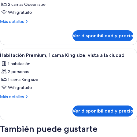
(Spa)
la
2 camas Queen size
Habitación
bahía
(Spa)
Premium,
Wifi gratuito
2
Más
Más detalles
camas
detalles
sobre
Queen
Ver disponibilidad y precio
Habitación
size,
Premium,
bañera
2
Ver
Un sillón rojo con un cojín blanco, un
10
para
camas
Habitación Premium, 1 cama King size, vista a la ciudad
todas
Queen
personas
1 habitación
size,
las
con
bañera
2 personas
fotos
discapacidad
para
de
1 cama King size
personas
(Mobility)
Habitación
con
Wifi gratuito
discapacidad
Premium,
Más
Más detalles
(Mobility)
1
detalles
cama
sobre
Ver disponibilidad y precio
Habitación
King
Premium,
size,
1
También puede gustarte
vista
cama
King
a