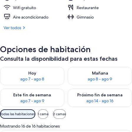
Wifi gratuito
Restaurante
Aire acondicionado
Gimnasio
Ver todos
Opciones de habitación
Consulta la disponibilidad para estas fechas
Consulta la disponibilidad para hoy ago 7 - ago 8
Consulta la disponibilidad pa
Hoy
Mañana
ago 7 - ago 8
ago 8 - ago 9
Consulta la disponibilidad para este fin de semana ago 7 - ag
Consulta la disponibilidad par
Este fin de semana
Próximo fin de semana
ago 7 - ago 9
ago 14 - ago 16
Filtros
Todas las habitaciones
1 cama
2 camas
disponibles
para
Mostrando 16 de 16 habitaciones
las