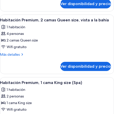
camas
sobre
Ver disponibilidad y precio
Habitación
Queen
Premium,
size,
2
Ver
Habitación de hotel con dos camas, un 
vista
13
camas
Habitación Premium, 2 camas Queen size, vista a la bahía
todas
Queen
a
1 habitación
size,
las
la
vista
4 personas
fotos
ciudad
a
de
2 camas Queen size
la
Habitación
ciudad
Wifi gratuito
Premium,
Más
Más detalles
2
detalles
camas
sobre
Ver disponibilidad y precio
Habitación
Queen
Premium,
size,
2
Ver
Un sillón rojo con un cojín blanco, un
vista
7
camas
Habitación Premium, 1 cama King size (Spa)
todas
Queen
a
1 habitación
size,
las
la
vista
2 personas
fotos
bahía
a
de
1 cama King size
la
Habitación
bahía
Wifi gratuito