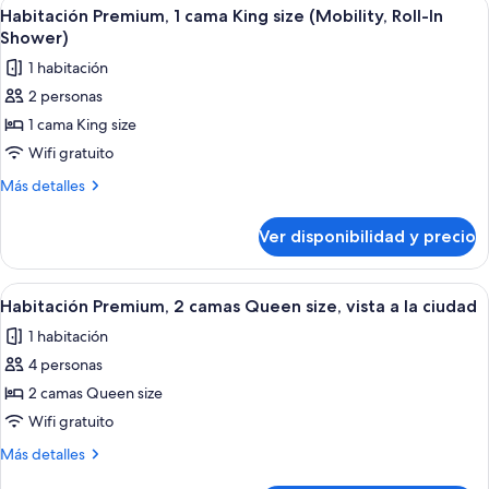
Ver
Un tocadiscos con un disco de vinilo,
5
Habitación Premium, 1 cama King size (Mobility, Roll-In
habitaciones
todas
Shower)
las
1 habitación
fotos
2 personas
de
1 cama King size
Habitación
Premium,
Wifi gratuito
1
Más
Más detalles
cama
detalles
sobre
King
Ver disponibilidad y precio
Habitación
size
Premium,
(Mobility,
1
Ver
Un paisaje urbano con numerosos edifi
11
Roll-
cama
Habitación Premium, 2 camas Queen size, vista a la ciudad
todas
King
In
1 habitación
size
las
Shower)
(Mobility,
4 personas
fotos
Roll-
de
2 camas Queen size
In
Habitación
Shower)
Wifi gratuito
Premium,
Más
Más detalles
2
detalles