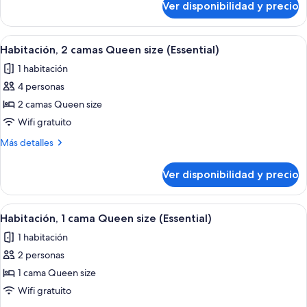
Ver disponibilidad y precio
Habitación
Queen
Premium,
size
2
Ver
Un tocadiscos con un disco de vinilo,
9
camas
Habitación, 2 camas Queen size (Essential)
todas
Queen
1 habitación
size
las
4 personas
fotos
de
2 camas Queen size
Habitación,
Wifi gratuito
2
Más
Más detalles
camas
detalles
Queen
sobre
Ver disponibilidad y precio
Habitación,
size
2
(Essential)
camas
Ver
Un tocadiscos con un disco de vinilo,
5
Queen
Habitación, 1 cama Queen size (Essential)
todas
size
1 habitación
(Essential)
las
2 personas
fotos
de
1 cama Queen size
Habitación,
Wifi gratuito
1