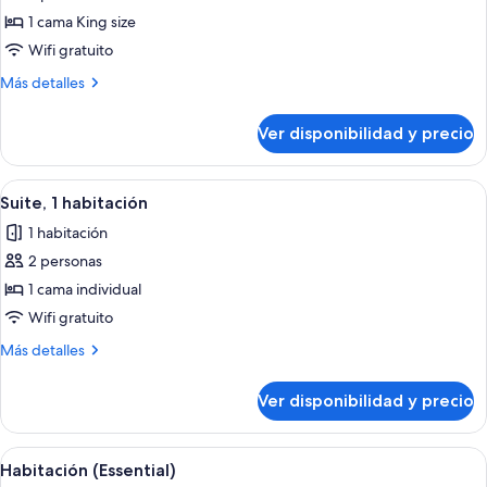
(Mobility
personas
de
1 cama King size
con
Accessible,
Habitación,
discapacidad
Wifi gratuito
Essential)
(Mobility
1
Más
Más detalles
Accessible,
cama
detalles
Essential)
King
sobre
Ver disponibilidad y precio
Habitación,
size
1
(Essential)
cama
Ver
Un mueble blanco con estantes de vidr
7
King
Suite, 1 habitación
todas
size
1 habitación
(Essential)
las
2 personas
fotos
de
1 cama individual
Suite,
Wifi gratuito
1
Más
Más detalles
habitación
detalles
sobre
Ver disponibilidad y precio
Suite,
1
habitación
Ver
Un tocadiscos con un disco de vinilo,
5
Habitación (Essential)
todas