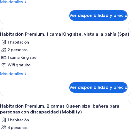
Más
Más detalles
cama
detalles
Queen
sobre
Ver disponibilidad y precio
Habitación,
size
1
(Essential)
cama
Ver
Un tocadiscos con un disco de vinilo,
6
Queen
Habitación Premium, 1 cama King size, vista a la bahía (Spa)
todas
size
1 habitación
(Essential)
las
2 personas
fotos
de
1 cama King size
Habitación
Wifi gratuito
Premium,
Más
Más detalles
1
detalles
cama
sobre
Ver disponibilidad y precio
Habitación
King
Premium,
size,
1
Ver
Un tocadiscos con un disco de vinilo,
vista
6
cama
Habitación Premium, 2 camas Queen size, bañera para
todas
King
a
personas con discapacidad (Mobility)
size,
las
la
1 habitación
vista
fotos
bahía
a
4 personas
de