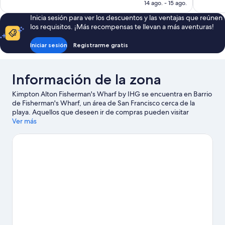
es
14 ago. - 15 ago.
de
Inicia sesión para ver los descuentos y las ventajas que reúnen
US$ 127
los requisitos. ¡Más recompensas te llevan a más aventuras!
Iniciar sesión
Registrarme gratis
Información de la zona
Kimpton Alton Fisherman's Wharf by IHG se encuentra en Barrio
de Fisherman's Wharf, un área de San Francisco cerca de la
playa. Aquellos que deseen ir de compras pueden visitar
Ghirardelli Square y Centro comercial y turístico Pier 39,
Ver más
mientras que quienes quieran apreciar la belleza natural del área
pueden ir a Parque Histórico Nacional Marítimo de San Francisco
y Isla de Alcatraz. No te pierdas Centro Fort Mason. Encontrarás
muchas opciones para conocer la zona con actividades como
golf.
Visitar nuestra guía de viaje de San Francisco