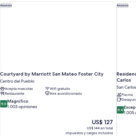
size,
Courtyard by Marriott San Mateo Foster City
Residenc
la
Anuncio
Anuncio
vista
ciudad
a
la
ciudad
Courtyard by Marriott San Mateo Foster City
Residenc
Carlos
Centro del Pueblo
San Carlos
Acepta mascotas
Wifi gratuito
Restaurante
Aire acondicionado
Piscina
Desayuno
9.0
Magnífico
9,0
de
1.003 opiniones
9.4
Excep
9,4
10,
de
1.005 
Magnífico,
10,
El
US$ 127
1.003
Excepcion
precio
opiniones
US$ 144 en total
1.005
actual
impuestos y cargos incluidos
opiniones