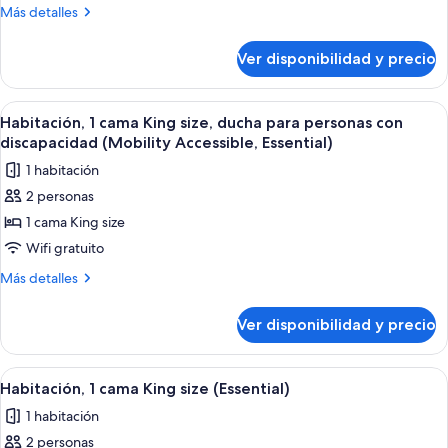
Premium,
Más
Más detalles
1
detalles
cama
sobre
Ver disponibilidad y precio
Habitación
King
Premium,
size
1
Ver
Un tocadiscos con un disco de vinilo,
(Spa)
6
cama
Habitación, 1 cama King size, ducha para personas con
todas
King
discapacidad (Mobility Accessible, Essential)
size
las
1 habitación
(Spa)
fotos
2 personas
de
1 cama King size
Habitación,
1
Wifi gratuito
cama
Más
Más detalles
King
detalles
sobre
size,
Ver disponibilidad y precio
Habitación,
ducha
1
para
cama
Ver
Habitación de hotel con una cama gran
8
personas
King
Habitación, 1 cama King size (Essential)
todas
size,
con
1 habitación
ducha
las
discapacidad
para
2 personas
fotos