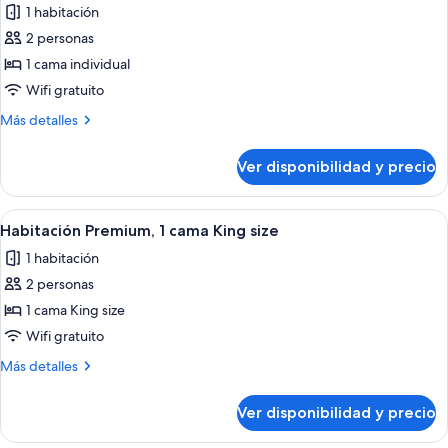
1 habitación
las
2 personas
fotos
de
1 cama individual
Habitación
Wifi gratuito
(Essential)
Más
Más detalles
detalles
sobre
Ver disponibilidad y precio
Habitación
(Essential)
Ver
Un sillón rojo con un cojín blanco, un
12
Habitación Premium, 1 cama King size
todas
1 habitación
las
2 personas
fotos
de
1 cama King size
Habitación
Wifi gratuito
Premium,
Más
Más detalles
1
detalles
cama
sobre
Ver disponibilidad y precio
Habitación
King
Premium,