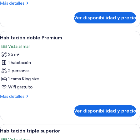
Más
Más detalles
vista
detalles
al
sobre
Ver disponibilidad y precio
mar
Habitación
doble
superior,
Ver
Habitación de hotel moderna con una c
6
balcón,
Habitación doble Premium
todas
vista
Vista al mar
al
las
mar
25 m²
fotos
de
1 habitación
Habitación
2 personas
doble
1 cama King size
Premium
Wifi gratuito
Más
Más detalles
detalles
sobre
Ver disponibilidad y precio
Habitación
doble
Premium
Ver
Habitación de hotel con dos camas, tel
5
Habitación triple superior
todas
Vista al mar