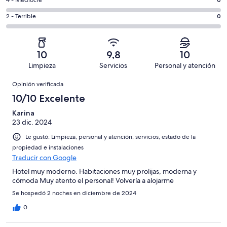
Bueno.
Evaluación:
de
-
1
4
8
Aceptable.
Evaluación:
2 - Terrible
0
de
-
opiniones
0
2
8
Mediocre.
de
-
opiniones
0
8
Terrible.
de
10
9,8
10
opiniones
0
8
Limpieza
Servicios
Personal y atención
de
opiniones
Opiniones
8
Opinión verificada
opiniones
10/10 Excelente
Karina
23 dic. 2024
Le gustó: Limpieza, personal y atención, servicios, estado de la
propiedad e instalaciones
Traducir con Google
Hotel muy moderno. Habitaciones muy prolijas, moderna y
cómoda Muy atento el personal! Volvería a alojarme
Se hospedó 2 noches en diciembre de 2024
0