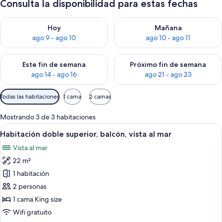
Consulta la disponibilidad para estas fechas
Consulta la disponibilidad para hoy ago 9 - ago 10
Consulta la disponibilidad par
Hoy
Mañana
ago 9 - ago 10
ago 10 - ago 11
Consulta la disponibilidad para este fin de semana ago 14 - ag
Consulta la disponibilidad pa
Este fin de semana
Próximo fin de semana
ago 14 - ago 16
ago 21 - ago 23
Filtros
Todas las habitaciones
1 cama
2 camas
disponibles
para
Mostrando 3 de 3 habitaciones
las
Ver
Una cama bien hecha con un cabecero,
5
Habitación doble superior, balcón, vista al mar
habitaciones
todas
Vista al mar
las
22 m²
fotos
de
1 habitación
Habitación
2 personas
doble
1 cama King size
superior,
Wifi gratuito
balcón,