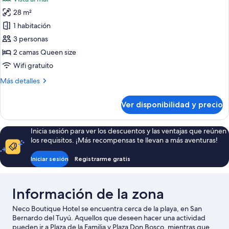
las
28 m²
fotos
de
1 habitación
Habitación
3 personas
triple
2 camas Queen size
superior
Wifi gratuito
Más
Más detalles
detalles
sobre
Ver disponibilidad y precio
Habitación
triple
superior
Inicia sesión para ver los descuentos y las ventajas que reúnen
los requisitos. ¡Más recompensas te llevan a más aventuras!
Iniciar sesión
Registrarme gratis
Información de la zona
Neco Boutique Hotel se encuentra cerca de la playa, en San
Bernardo del Tuyú. Aquellos que deseen hacer una actividad
pueden ir a Plaza de la Familia y Plaza Don Bosco, mientras que