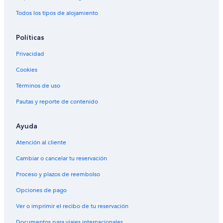
o
d
o
o
c
r
g
l
n
Todos los tipos de alojamiento
-
o
t
t
i
l
u
m
a
A
e
e
o
d
i
a
A
l
l
l
d
H
l
r
p
Políticas
l
e
o
a
a
I
L
t
d
r
Privacidad
n
u
e
e
t
Cookies
c
z
l
l
&
l
T
H
Términos de uso
u
u
o
s
y
t
Pautas y reporte de contenido
i
u
e
v
l
e
B
Ayuda
o
Atención al cliente
u
t
Cambiar o cancelar tu reservación
i
q
Proceso y plazos de reembolso
u
e
Opciones de pago
Ver o imprimir el recibo de tu reservación
Documentos para viajes internacionales