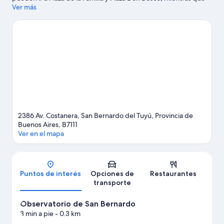
quienes deseen conocer los puntos de interés del área pueden
Ver más
optar por Observatorio de San Bernardo y Pompeya. ¿Quieres
asistir a un evento o partido mientras estás en la ciudad? Échale
un vistazo a lo que sucede en Autódromo Rotonda de Mar de
Ajó o Autódromo Rotonda de Mar de Ajó.
Visitar nuestra guía de
viaje de San Bernardo del Tuyú
2386 Av. Costanera, San Bernardo del Tuyú, Provincia de
Buenos Aires, B7111
Ver en el mapa
Mapa
Puntos de interés
Opciones de
Restaurantes
transporte
Observatorio de San Bernardo
3 min a pie
- 0.3 km