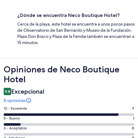
¿Dónde se encuentra Neco Boutique Hotel?
Cerca de la playa, este hotel se encuentra a unos pocos pasos
de Observatorio de San Bernardo y Museo de la Fundación.
Plaza Don Bosco y Plaza de la Familia también se encuentran a
15 minutos.
Opiniones
Opiniones de Neco Boutique
Hotel
Excepcional
9,8
8 opiniones
Evaluación:
10 - Excelente
7
10
Evaluación:
8 - Bueno
1
-
8
Excelente.
Evaluación:
6 - Aceptable
0
-
7
6
4 - Mediocre
0