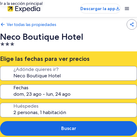
Ir a la sección principal
Descargar la app
Ver todas las propiedades
Neco Boutique Hotel
Propiedad
de
3.0
Elige las fechas para ver precios
estrellas
¿Adónde quieres ir?
Fechas
Huéspedes
Buscar