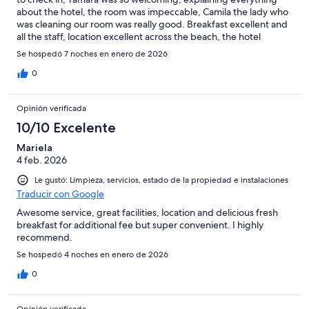
about the hotel, the room was impeccable, Camila the lady who
was cleaning our room was really good. Breakfast excellent and
all the staff, location excellent across the beach, the hotel
provides with beach towels. Next time we will book Neco hotel
Se hospedó 7 noches en enero de 2026
definitely. The receptionist in the morning was so nice !!
0
Opinión verificada
10/10 Excelente
Mariela
4 feb. 2026
Le gustó: Limpieza, servicios, estado de la propiedad e instalaciones
Traducir con Google
Awesome service, great facilities, location and delicious fresh
breakfast for additional fee but super convenient. I highly
recommend.
Se hospedó 4 noches en enero de 2026
0
Opinión verificada