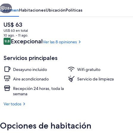
erior
Siguiente
28+
Resumen
Habitaciones
Ubicación
Políticas
El
US$ 63
precio
US$ 63 en total
actual
10 ago. - 11 ago.
es
Opiniones
Excepcional
9,8
Ver las 8 opiniones
9,8 de 10
de
US$ 63
Servicios principales
Desayuno incluido
Wifi gratuito
Interior
Aire acondicionado
Servicio de limpieza
Recepción 24 horas, toda la
semana
Ver todos
Opciones de habitación