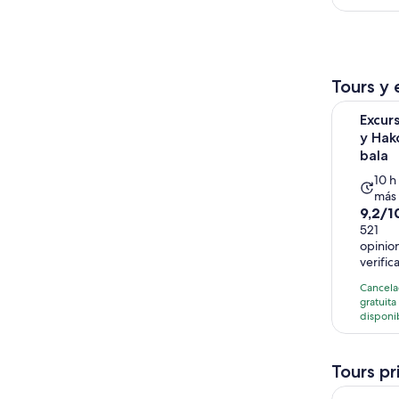
Tours y 
Excursión 
Excurs
y Hak
bala
La
10 h
más
act
9.2
9,2/1
dur
de
521
10
opinio
10
hor
verific
con
521
Cancela
gratuita
opini
disponi
Tours pr
Descubre l