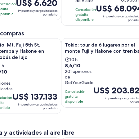
US$ 85.1
El
US$ 6.620
de Viator
con
7
ncelación
y
US$ 68.09
precio
precio
349
atuita
piniones
Cancelación
40
impuestos y cargos incluidos
anterior
es
sponible
gratuita
por adulto
opiniones
impuestos y cargos inclui
minutos
era
de
disponible
por adu
US$ 85.1
US$ 6.620.
y
 compras
por
el
adulto
Se abrirá e
 Fuji 5th St, Gotemba y Hakone en autobús de lujo
Tokio: tour de 6 lugares por el mo
io: Mt. Fuji 5th St,
Tokio: tour de 6 lugares por el
actual
temba y Hakone en
monte Fuji y Hakone con tren b
es
obús de lujo
US$ 68.
La
10 h
por
8.6
8,6/10
a
2 h
actividad
adulto
/10
de
201 opiniones
ctividad
dura
de
10
ura
10
GetYourGuide
niones
con
2
horas
El
US$ 203.8
ficadas
201
oras
Cancelación
El
US$ 137.133
precio
gratuita
opiniones
elación
impuestos y cargos inclu
precio
es
disponible
por ad
ita
niones
impuestos y cargos incluidos
es
de
onible
por adulto
de
US$ 203.827.
US$ 137.133.
por
por
adulto
 y actividades al aire libre
adulto