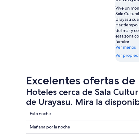
Vive un mom
Sala Cultura
Urayasu cua
Haz tiempo p
del mar y co
esta zona c
familiar.
Ver menos
Ver propie
Excelentes ofertas de
Hoteles cerca de Sala Cultur
de Urayasu. Mira la disponib
Ver
Esta noche
precios
de
Ver
Mañana por la noche
propiedades
precios