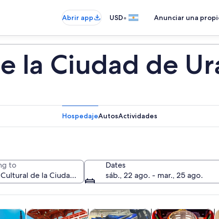
•
Abrir app
USD
Anunciar una prop
de la Ciudad de U
Hospedaje
Autos
Actividades
ng to
Dates
sáb., 22 ago. - mar., 25 ago.
Se abrirá en una nueva pestaña
Se abrirá en una nueva pestaña
Se a
cursiones de un día
Cultura e historia
Tours privados y personalizados
Alimentos, bebidas
C