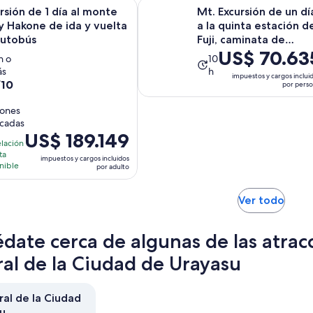
Se a
de 1 día al monte Fuji y Hakone de ida y vuelta en autobús
Mt. Excursión de un día a la quinta
rsión de 1 día al monte
Mt. Excursión de un dí
 y Hakone de ida y vuelta
a la quinta estación d
autobús
Fuji, caminata de
El
US$ 70.63
Oshino Ha...
La
 h o
10
precio
ás
h
tividad
actividad
impuestos y cargos inclui
es
/10
por pers
ra
dura
de
10
iones
US$ 70.635.
ras
horas
icadas
por
El
US$ 189.149
persona
lación
precio
ta
iones
impuestos y cargos incluidos
es
nible
por adulto
de
US$ 189.149.
Se
Ver todo
por
abrir
adulto
en
date cerca de algunas de las atrac
una
nuev
ral de la Ciudad de Urayasu
pest
ral de la Ciudad
u