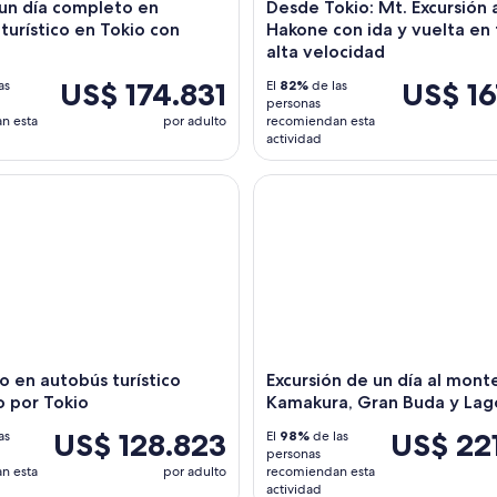
un día completo en
Desde Tokio: Mt. Excursión a
turístico en Tokio con
Hakone con ida y vuelta en
alta velocidad
US$ 174.831
US$ 16
as
El
82%
de las
personas
n esta
por adulto
recomiendan esta
actividad
en autobús turístico matutino por Tokio
Excursión de un día al monte
 en autobús turístico
Excursión de un día al monte
 por Tokio
Kamakura, Gran Buda y Lag
US$ 128.823
US$ 22
as
El
98%
de las
personas
n esta
por adulto
recomiendan esta
actividad