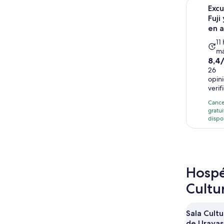
Excursión 
Excu
Fuji
en 
La
11
m
ac
8.4
8,4
du
de
26
11
opin
10
ho
verif
con
26
Cance
gratui
opin
dispo
Hospé
Cultu
Sala Cultu
de Urayas