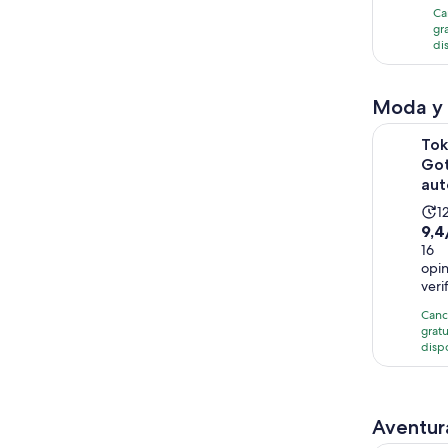
2
Ca
gr
o
di
Moda y
Tokio: Mt.
Tok
Go
aut
L
1
9.4
9,4
a
de
16
d
opi
10
1
veri
con
h
16
Canc
gratu
opi
disp
Aventura