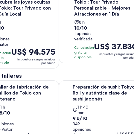
cubre las joyas ocultas
Tokio : Tour Privado
adulto
Tokio: Tour Privado con
Personalizable – Mejores
Guía Local
Atracciones en 1 Día
a
La
d
8 h
10.0
10
10/10
ctividad
actividad
de
1 opinión
ura
dura
iones
verificada
10
8
El
US$ 37.83
iator
con
ía
horas
Cancelación
El
US$ 94.575
precio
1
gratuita
elación
impuestos y cargos inclui
precio
es
disponible
ita
por adu
niones
opinión
impuestos y cargos incluidos
es
onible
de
por adulto
de
US$ 37.830.
US$ 94.575.
 talleres
por
por
adulto
Se abrirá en una n
fabricación de palillos de Tokio con artesano
Preparación de sushi: Tokyo Roll y 
aller de fabricación de
Preparación de sushi: Toky
adulto
lillos de Tokio con
Roll y auténtica clase de
rtesano
sushi japonés
La
La
1 h
1 h 40
8
,8/10
min
actividad
actividad
9.6
9,6/10
e
7
dura
dura
iniones
de
349
0
1
1
 Viator
opiniones
10
on
hora
hora
El