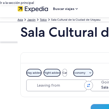
Ir a la sección principal
Buscar viajes
Asia
Japón
Tokio
Sala Cultural de la Ciudad de Urayasu
Sala Cultural 
Stay added
Flight added
Car
Economy
Leaving from
Goi
Ver mapa
Tours y ex