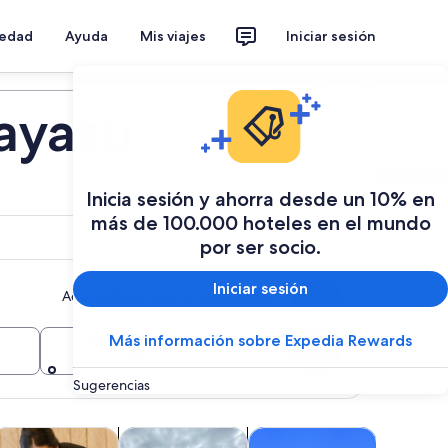
iedad
Ayuda
Mis viajes
Iniciar sesión
Planear mi viaje
rayasu
Inicia sesión y ahorra desde un 10% en
más de 100.000 hoteles en el mundo
por ser socio.
Iniciar sesión
Add multiple dates or destinations
Travelers
Más información sobre Expedia Rewards
Buscar
2 travelers, 1 room
Sugerencias
brirá en una nueva pestaña
Se abrirá en una nueva pestaña
Se abrirá en una nueva pestaña
Se abrirá en una nueva pest
 y vida nocturna
lases y talleres
Moda y compras
Aventura y actividades al air
Espectácu