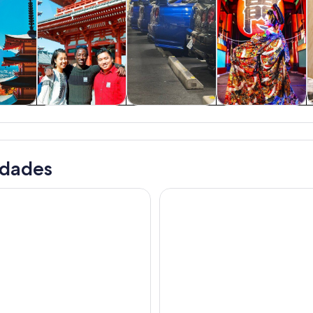
 y
Cultura e historia
Tours privados y
Alimentos,
C
nes de
personalizados
bebidas y vida
ía
nocturna
idades
 día completo en autobús turístico en Tokio con crucero
Desde Tokio: Mt. Excursión a F