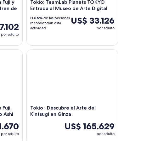
 Fuji y
Tokio: TeamLab Planets TOKYO
 tren de
Entrada al Museo de Arte Digital
US$ 33.126
El
86%
de las personas
recomiendan esta
7.102
actividad
por adulto
por adulto
 Fuji, Kamakura, Gran Buda y Lago Ashi
Tokio : Descubre el Arte del Kintsugi en Ginza
 Fuji,
Tokio : Descubre el Arte del
o Ashi
Kintsugi en Ginza
1.670
US$ 165.629
por adulto
por adulto