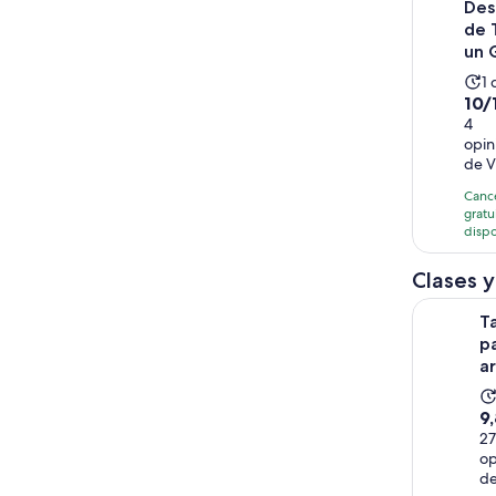
Des
de 
un 
L
1 
10.0
10/
a
de
4
d
opin
10
1
de V
con
d
4
Canc
gratu
opi
disp
Clases y
Taller de 
T
pa
a
9.
9
d
2
op
1
de
c