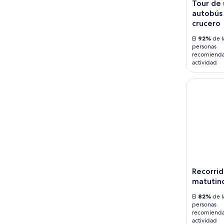
Tour de 
autobús 
crucero
El
92%
de l
personas
recomienda
actividad
Recorrido 
Recorrido
matutino
El
82%
de l
personas
recomienda
actividad