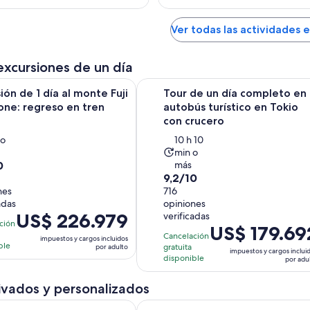
Ver todas las actividades 
excursiones de un día
Se abrirá 
de 1 día al monte Fuji y Hakone: regreso en tren bala
Tour de un día completo en autobú
ión de 1 día al monte Fuji
Tour de un día completo en
one: regreso en tren
autobús turístico en Tokio
con crucero
La
 o
10 h 10
min o
ividad
actividad
0
más
a
dura
9.2
9,2/10
10
nes
de
716
as
horas
adas
opiniones
10
y
El
US$ 226.979
verificadas
con
ción
10
El
US$ 179.69
precio
716
ones
Cancelación
impuestos y cargos incluidos
minutos
precio
es
ble
gratuita
por adulto
opiniones
impuestos y cargos inclui
es
de
disponible
por adu
de
US$ 226.979.
US$ 179.692.
ivados y personalizados
por
por
adulto
Se ab
as joyas ocultas de Tokio: Tour Privado con un Guía Local
Tokio : Tour Privado Personalizabl