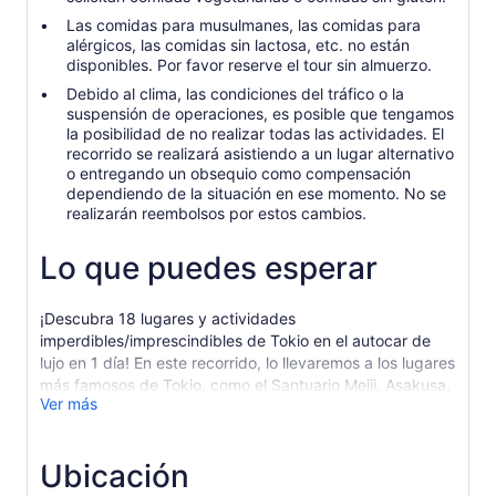
Las comidas para musulmanes, las comidas para
alérgicos, las comidas sin lactosa, etc. no están
disponibles. Por favor reserve el tour sin almuerzo.
Debido al clima, las condiciones del tráfico o la
suspensión de operaciones, es posible que tengamos
la posibilidad de no realizar todas las actividades. El
recorrido se realizará asistiendo a un lugar alternativo
o entregando un obsequio como compensación
dependiendo de la situación en ese momento. No se
realizarán reembolsos por estos cambios.
Lo que puedes esperar
¡Descubra 18 lugares y actividades
imperdibles/imprescindibles de Tokio en el autocar de
lujo en 1 día! En este recorrido, lo llevaremos a los lugares
más famosos de Tokio, como el Santuario Meiji, Asakusa,
Ver más
el Palacio Imperial, y las actividades más populares,
como subir al observatorio de 350 m en el Tokyo Sky
Tree, beber matcha e incluso el crucero por la bahía de
Ubicación
Tokio. !