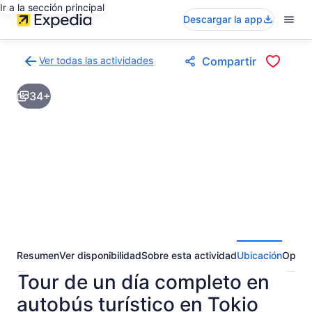
Ir a la sección principal
Descargar la app
Ver todas las actividades
Compartir
Volver
a
34+
la
página
de
resultados
de
actividades
Resumen
Ver disponibilidad
Sobre esta actividad
Ubicación
Opini
Tour de un día completo en
autobús turístico en Tokio