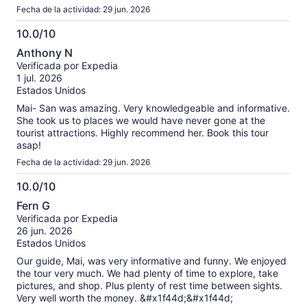
Fecha de la actividad: 29 jun. 2026
10.0/10
10.0
Anthony N
de
Verificada por Expedia
10
1 jul. 2026
Estados Unidos
Mai- San was amazing. Very knowledgeable and informative.
She took us to places we would have never gone at the
tourist attractions. Highly recommend her. Book this tour
asap!
Fecha de la actividad: 29 jun. 2026
10.0/10
10.0
Fern G
de
Verificada por Expedia
10
26 jun. 2026
Estados Unidos
Our guide, Mai, was very informative and funny. We enjoyed
the tour very much. We had plenty of time to explore, take
pictures, and shop. Plus plenty of rest time between sights.
Very well worth the money. &#x1f44d;&#x1f44d;