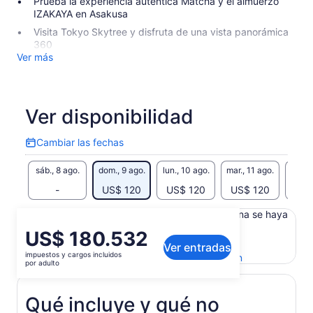
Prueba la experiencia auténtica Matcha y el almuerzo
IZAKAYA en Asakusa
Visita Tokyo Skytree y disfruta de una vista panorámica
360
Ver más
Ver disponibilidad
Cambiar las fechas
Cambiar
las
sáb., 8 ago.
dom., 9 ago.
lun., 10 ago.
mar., 11 ago.
mié., 
fechas
-
US$ 120
US$ 120
US$ 120
US$
Es posible que el contenido de esta página se haya
generado con un traductor automático
El
US$ 180.532
Ver el texto original (inglés)
Ver entradas
precio
impuestos y cargos incluidos
Se
Enviar comentarios sobre esta traducción
es
por adulto
abrirá
de
en
US$ 180.532.
una
Qué incluye y qué no
por
nueva