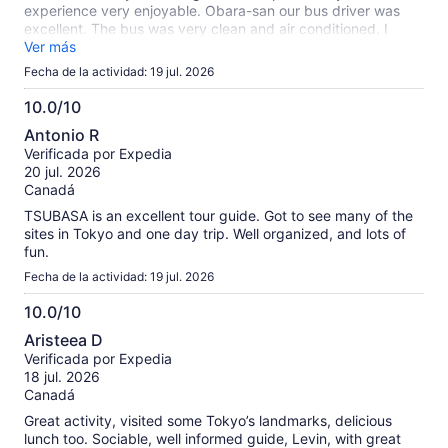
experience very enjoyable. Obara-san our bus driver was
excellent. The bus was very clean and air conditioned. I
recommend this
Ver más
Fecha de la actividad: 19 jul. 2026
10.0/10
10.0
Antonio R
de
Verificada por Expedia
10
20 jul. 2026
Canadá
TSUBASA is an excellent tour guide. Got to see many of the
sites in Tokyo and one day trip. Well organized, and lots of
fun.
Fecha de la actividad: 19 jul. 2026
10.0/10
10.0
Aristeea D
de
Verificada por Expedia
10
18 jul. 2026
Canadá
Great activity, visited some Tokyo’s landmarks, delicious
lunch too. Sociable, well informed guide, Levin, with great