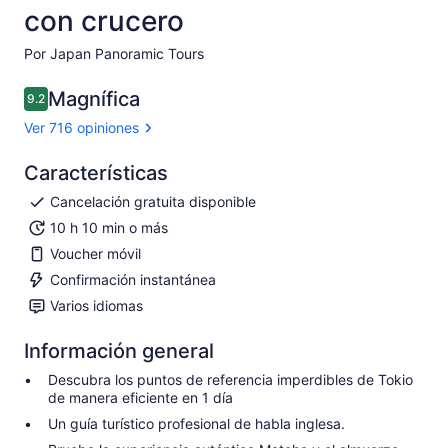
con crucero
Por Japan Panoramic Tours
Magnífica
9.2
9.2 de 10
Ver 716 opiniones
Características
Cancelación gratuita disponible
10 h 10 min o más
Voucher móvil
Confirmación instantánea
Varios idiomas
Información general
Descubra los puntos de referencia imperdibles de Tokio
de manera eficiente en 1 día
Un guía turístico profesional de habla inglesa.