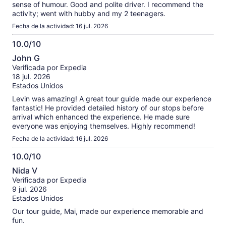
sense of humour. Good and polite driver. I recommend the
activity; went with hubby and my 2 teenagers.
Fecha de la actividad: 16 jul. 2026
10.0/10
10.0
John G
de
Verificada por Expedia
10
18 jul. 2026
Estados Unidos
Levin was amazing! A great tour guide made our experience
fantastic! He provided detailed history of our stops before
arrival which enhanced the experience. He made sure
everyone was enjoying themselves. Highly recommend!
Fecha de la actividad: 16 jul. 2026
10.0/10
10.0
Nida V
de
Verificada por Expedia
10
9 jul. 2026
Estados Unidos
Our tour guide, Mai, made our experience memorable and
fun.