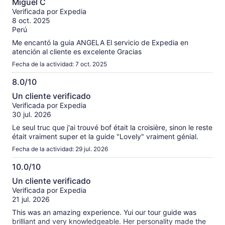
sobre
Miguel C
de
las
Verificada por Expedia
10
opiniones
8 oct. 2025
verificadas
Perú
Me encantó la guia ANGELA El servicio de Expedia en
atención al cliente es excelente Gracias
Fecha de la actividad: 7 oct. 2025
8.0/10
8.0
Un cliente verificado
de
Verificada por Expedia
10
30 jul. 2026
Le seul truc que j'ai trouvé bof était la croisière, sinon le reste
était vraiment super et la guide "Lovely" vraiment génial.
Fecha de la actividad: 29 jul. 2026
10.0/10
10.0
Un cliente verificado
de
Verificada por Expedia
10
21 jul. 2026
This was an amazing experience. Yui our tour guide was
brilliant and very knowledgeable. Her personality made the