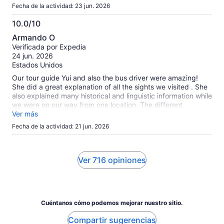
Fecha de la actividad: 23 jun. 2026
10.0/10
10.0
Armando O
de
Verificada por Expedia
10
24 jun. 2026
Estados Unidos
Our tour guide Yui and also the bus driver were amazing!
She did a great explanation of all the sights we visited . She
also explained many historical and linguistic information while
we were on our way from one location. The different
locations we visited were very nice and enjoyable. The free
Ver más
time given at each location was long enough to explore. I
Fecha de la actividad: 21 jun. 2026
definitely recommend this tour to anyone.
Ver 716 opiniones
Cuéntanos cómo podemos mejorar nuestro sitio.
Compartir sugerencias