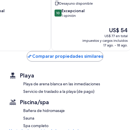
Puglia
Desayuno disponible
10.0
nal
Excepcional
10
de
1 opinión
10,
Excepcional,
El
US$ 54
1
precio
US$ 77 en total
opinión
actual
impuestos y cargos incluidos
es
17 ago. - 18 ago.
de
US$ 54
Comparar propiedades similares
Playa
Playa de arena blanca en las inmediaciones
Servicio de traslado a la playa (de pago)
Piscina/spa
Bañera de hidromasaje
Sauna
Spa completo