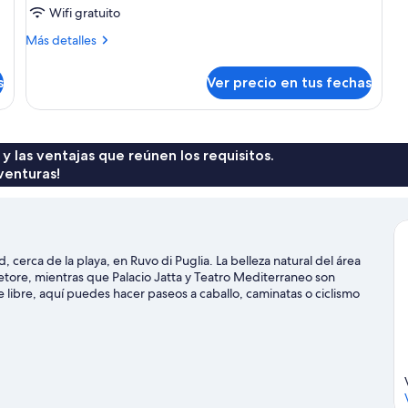
de
Wifi gratuito
ciudad
Más
Más detalles
ejecutiva
detalles
sobre
s
Ver precio en tus fechas
Casa
de
ciudad
ejecutiva
 y las ventajas que reúnen los requisitos.
venturas!
cerca de la playa, en Ruvo di Puglia. La belleza natural del área
etore, mientras que Palacio Jatta y Teatro Mediterraneo son
re libre, aquí puedes hacer paseos a caballo, caminatas o ciclismo
recorrer los alrededores.
Visitar nuestra guía de viaje de Ruvo di