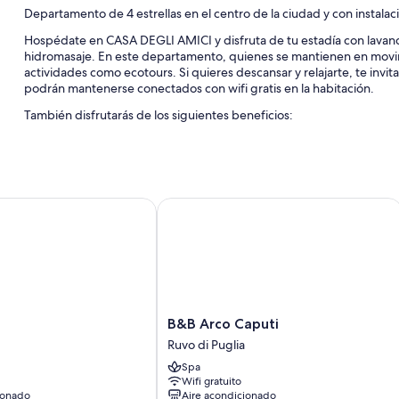
Departamento de 4 estrellas en el centro de la ciudad y con instal
Hospédate en CASA DEGLI AMICI y disfruta de tu estadía con lavand
hidromasaje. En este departamento, quienes se mantienen en movim
actividades como ecotours. Si quieres descansar y relajarte, te invi
podrán mantenerse conectados con wifi gratis en la habitación.
También disfrutarás de los siguientes beneficios:
Traslado desde la estación de tren gratis, un punto de carga par
Check-in exprés, juegos y resguardo de equipaje
Una caja de seguridad en la recepción y áreas para no fumador
B&B Arco Caputi
Características de las habitaciones
En CASA DEGLI AMICI, todas las habitaciones tienen comodidades c
Además, brindan servicios como wifi gratis y cajas de seguridad.
También se incluyen los siguientes servicios adicionales:
B&B
Sillas altas para bebés y cunas de viaje
S
B&B Arco Caputi
Arco
Ruvo di Puglia
Reciclaje y bombillas LED
Caputi
Spa
Cabezales de ducha tipo lluvia, bidets y secadores de pelo
Ruvo
Wifi gratuito
di
Cocinas, café instantáneo/té gratis y teteras/pavas eléctricas
ionado
Aire acondicionado