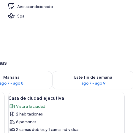
Aire acondicionado
da
Spa
has
isponibilidad para mañana ago 7 - ago 8
Consulta la disponibilidad para este 
Mañana
Este fin de semana
ago 7 - ago 8
ago 7 - ago 9
r, que incluye una mesa de madera, sillas, un jarrón con flores, horno empo
Ver
Una cocina moderna con armarios blan
12
Casa de ciudad ejecutiva
todas
Vista a la ciudad
las
2 habitaciones
fotos
de
6 personas
Casa
2 camas dobles y 1 cama individual