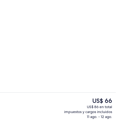
 pantalla plana
2 habitaciones, sábanas italianas Fret
El
US$ 66
precio
US$ 86 en total
actual
impuestos y cargos incluidos
ada
Baño
es
11 ago. - 12 ago.
de
US$ 66