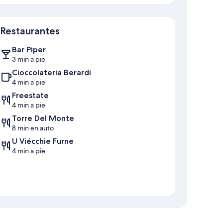
Mapa
Restaurantes
Bar Piper
3 min a pie
Cioccolateria Berardi
4 min a pie
Freestate
4 min a pie
Torre Del Monte
8 min en auto
U Viécchie Furne
4 min a pie