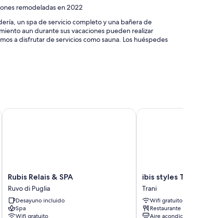
aciones remodeladas en 2022
ería, un spa de servicio completo y una bañera de
iento aun durante sus vacaciones pueden realizar
tamos a disfrutar de servicios como sauna. Los huéspedes
a vehículos eléctricos y check-out exprés
es
Rubis Relais & SPA
ibis styles Trani
omo ropa de cama de alta calidad y aire acondicionado.
Rubis
ibis
Rubis Relais & SPA
ibis styles Trani
Relais
styles
Ruvo di Puglia
Trani
&
Trani
Desayuno incluido
Wifi gratuito
SPA
Trani
Spa
Restaurante
Ruvo
Wifi gratuito
Aire acondicionado