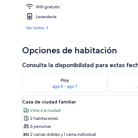
Wifi gratuito
Cocina priva
Lavandería
Ver todos
Opciones de habitación
Consulta la disponibilidad para estas fec
Consulta la disponibilidad para hoy ago 6 - ago 7
Consulta la d
Hoy
ago 6 - ago 7
Ver
Una cocina moderna con comedo
13
Casa de ciudad familiar
todas
Vista a la ciudad
las
2 habitaciones
fotos
de
6 personas
Casa
2 camas dobles y 1 cama individual