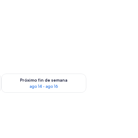
fin de semana ago 7 - ago 9
Consulta la disponibilidad para el próximo fin de semana ago 
Próximo fin de semana
ago 14 - ago 16
trado y una estantería para vinos.
cos, horno empotrado y comedor con mesa y sillas blancas.