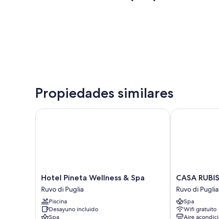
Propiedades similares
Hotel Pineta Wellness & Spa
CASA RUBIS
Hotel
CASA
Hotel Pineta Wellness & Spa
CASA RUBI
Pineta
RUBIS
Ruvo di Puglia
Ruvo di Puglia
Wellness
Ruvo
Piscina
Spa
&
di
Desayuno incluido
Wifi gratuito
Spa
Puglia
Spa
Aire acondic