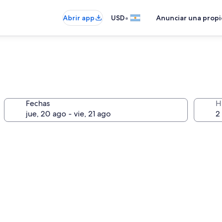
•
Abrir app
USD
Anunciar una prop
Fechas
H