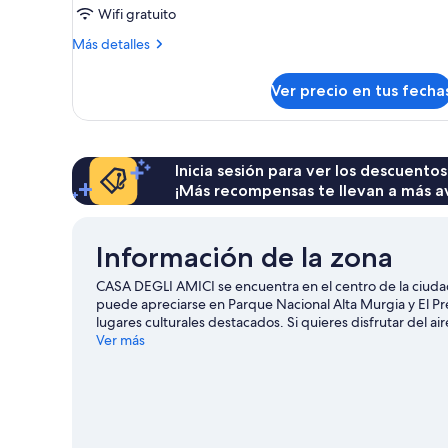
de
Wifi gratuito
ciudad
Más
Más detalles
familiar
detalles
sobre
Ver precio en tus fecha
Casa
de
ciudad
familiar
Inicia sesión para ver los descuentos
¡Más recompensas te llevan a más a
Información de la zona
CASA DEGLI AMICI se encuentra en el centro de la ciudad, 
puede apreciarse en Parque Nacional Alta Murgia y El Pr
lugares culturales destacados. Si quieres disfrutar del ai
en senderos y bici de montaña, o usar una bicicleta para 
Ver más
Puglia
Ver más departamentos en Ruvo di Puglia