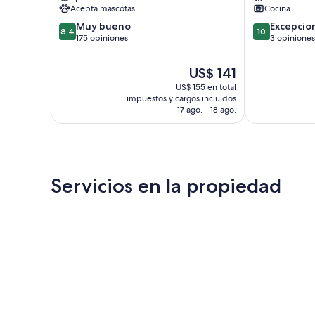
Ruvo
Acepta mascotas
Cocina
di
8.4
10.0
Muy bueno
Excepcio
Puglia
8,4
10
de
de
175 opiniones
3 opiniones
10,
10,
Muy
Excepcional,
El
US$ 141
bueno,
3
precio
US$ 155 en total
175
opiniones
actual
impuestos y cargos incluidos
opiniones
es
17 ago. - 18 ago.
de
US$ 141
Servicios en la propiedad