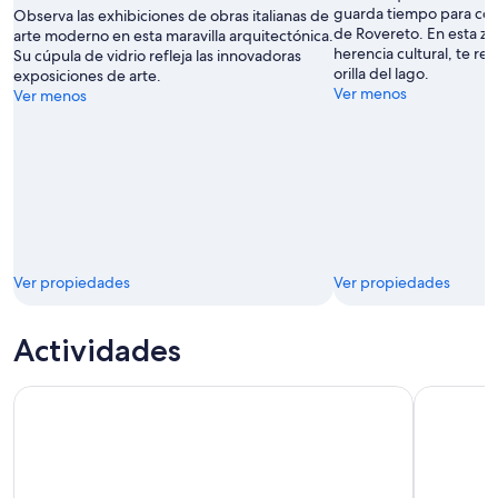
guarda tiempo para con
Observa las exhibiciones de obras italianas de
de Rovereto. En esta zo
arte moderno en esta maravilla arquitectónica.
herencia cultural, te re
Su cúpula de vidrio refleja las innovadoras
orilla del lago.
exposiciones de arte.
Ver menos
Ver menos
Ver propiedades
Ver propiedades
Actividades
El recorrido original del lago de Garda con viaje en barco 
Diversión 