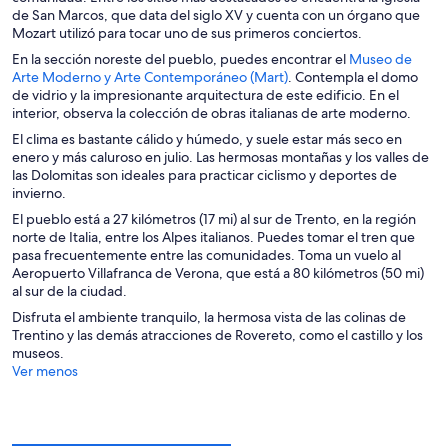
de San Marcos, que data del siglo XV y cuenta con un órgano que
Mozart utilizó para tocar uno de sus primeros conciertos.
En la sección noreste del pueblo, puedes encontrar el
Museo de
S
Arte Moderno y Arte Contemporáneo (Mart)
. Contempla el domo
e
de vidrio y la impresionante arquitectura de este edificio. En el
a
interior, observa la colección de obras italianas de arte moderno.
b
El clima es bastante cálido y húmedo, y suele estar más seco en
r
enero y más caluroso en julio. Las hermosas montañas y los valles de
e
las Dolomitas son ideales para practicar ciclismo y deportes de
e
invierno.
n
El pueblo está a 27 kilómetros (17 mi) al sur de Trento, en la región
u
norte de Italia, entre los Alpes italianos. Puedes tomar el tren que
n
pasa frecuentemente entre las comunidades. Toma un vuelo al
a
Aeropuerto Villafranca de Verona, que está a 80 kilómetros (50 mi)
n
al sur de la ciudad.
u
e
Disfruta el ambiente tranquilo, la hermosa vista de las colinas de
v
Trentino y las demás atracciones de Rovereto, como el castillo y los
a
museos.
v
Ver menos
e
n
t
a