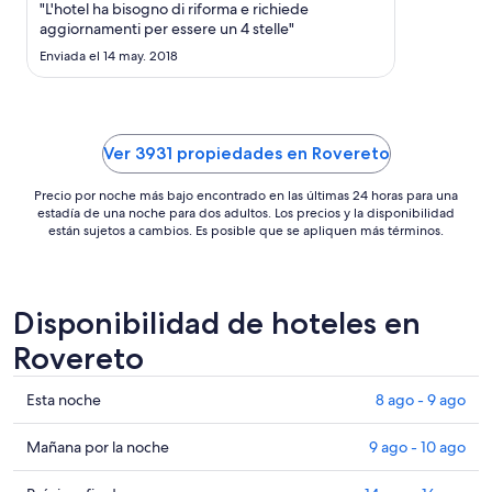
"L'hotel ha bisogno di riforma e richiede
es
aggiornamenti per essere un 4 stelle"
de
Enviada el 14 may. 2018
US$ 276
Ver 3931 propiedades en Rovereto
Precio por noche más bajo encontrado en las últimas 24 horas para una
estadía de una noche para dos adultos. Los precios y la disponibilidad
están sujetos a cambios. Es posible que se apliquen más términos.
Disponibilidad de hoteles en
Rovereto
Ver
Esta noche
8 ago - 9 ago
precios
de
Ver
Mañana por la noche
9 ago - 10 ago
propiedades
precios