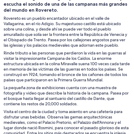
escucha el sonido de una de las campanas más grandes
del mundo en Rovereto.
Rovereto es un pueblo encantador ubicado en el valle de
Vallagarina, en el río Adigio. Su majestuoso castillo está ubicado
sobre una colina, y desde ahí se puede ver todo el pueblo
amurallado que solía ser la frontera entre la República de Venecia y
el Obispado de Trento. Pasea por los callejones angostos para ver
las iglesias y los palacios medievales que adornan este pueblo.
Rinde tributo a las personas que perdieron la vida en las guerras al
visitar la impresionante Campana de los Caídos. La enorme
estructura ubicada en la colina Miravalle suena 100 veces cada tarde
en memoria de las víctimas de las guerras en todos los países. Se
construyó en 1924, tomando el bronce de los cañones de todos los
países que participaron en la Primera Guerra Mundial.
La pequeña zona de exhibiciones cuenta con una muestra de
fotografía y video que describe la historia de la campana. Pasea por
el bosque hasta llegar al santuario del castillo de Dante, que
contiene los restos de 20,000 soldados.
Visita el centro de la ciudad y toma asiento en una cafetería para
disfrutar unas bebidas. Observa las gemas arquitectónicas
medievales, como el Palacio Pretorio, el Palazzo dell'Annona y el
lugar donde nació Rosmini, para conocer el pasado glorioso de esta
comunidad. Entre los sitios más destacados se encuentra la iglesia