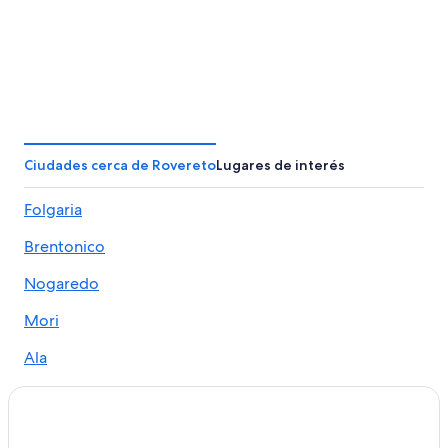
Ciudades cerca de Rovereto
Lugares de interés
Folgaria
Brentonico
Nogaredo
Mori
Ala
Pomarolo
Calliano