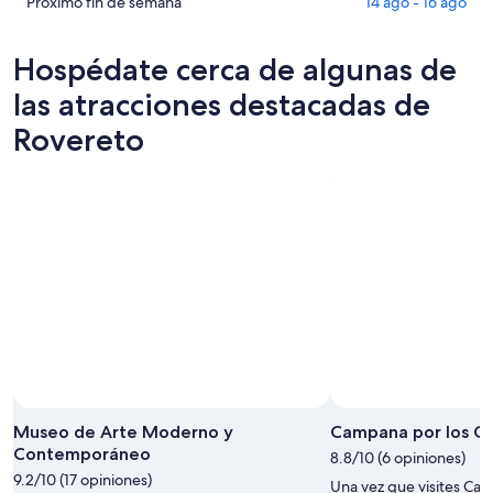
en
de
Ver
Próximo fin de semana
14 ago - 16 ago
Rovereto
propiedades
precios
para
en
de
Hospédate cerca de algunas de
esta
Rovereto
propiedades
noche,
para
en
las atracciones destacadas de
8
mañana
Rovereto
Rovereto
ago
por
para
-
la
el
9
noche,
próximo
ago
9
fin
ago
de
-
semana,
10
14
ago
ago
-
16
ago
Museo de Arte Moderno y
Campana por los C
Contemporáneo
8.8/10 (6 opiniones)
9.2/10 (17 opiniones)
Una vez que visites Cam