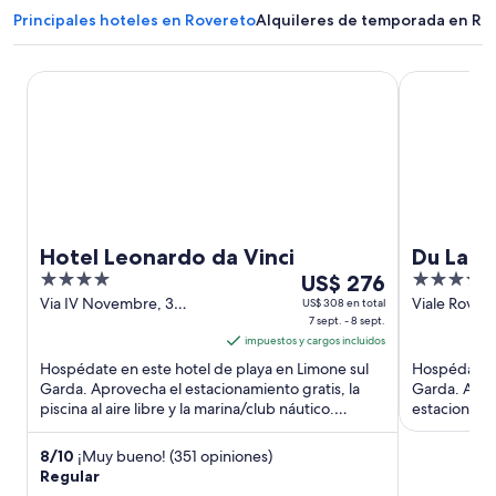
n
Principales hoteles en Rovereto
Alquileres de temporada en Ro
a
Hotel Leonardo da Vinci
Du Lac et D
Hotel Leonardo da Vinci
Du Lac 
4
Del
4
US$ 276
out
7
out
Via IV Novembre, 3
Viale Rovere
US$ 308 en total
Limone sul Garda BS
7 sept. - 8 sept.
del Garda 
of
sept
of
impuestos y cargos incluidos
5
al
5
Hospédate en este hotel de playa en Limone sul
Hospédate e
8
Garda. Aprovecha el estacionamiento gratis, la
Garda. Aprov
sept,
piscina al aire libre y la marina/club náutico.
estacionamie
el
Estarás muy cerca ...
completo. N
precio
8
/
10
¡Muy bueno! (351 opiniones)
por
Regular
noche