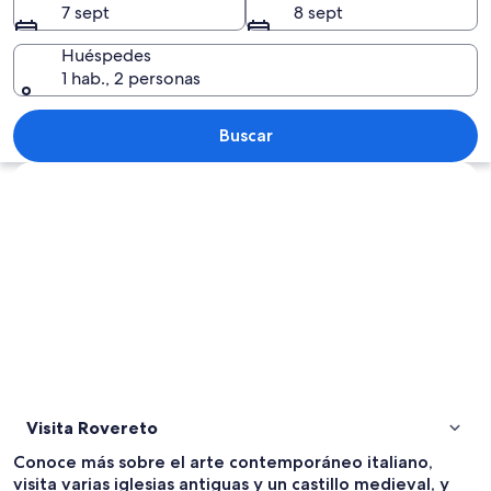
7 sept
8 sept
Huéspedes
1 hab., 2 personas
Un río que atraviesa una ciudad con ed
Buscar
Ver mapa
Visita Rovereto
Conoce más sobre el arte contemporáneo italiano,
visita varias iglesias antiguas y un castillo medieval, y