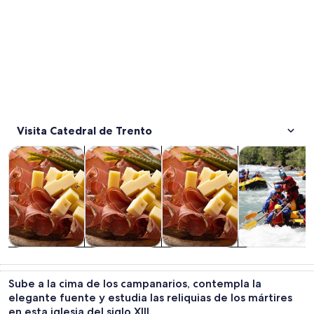
Visita Catedral de Trento
Se abrirá en una nueva pestaña
Se abrirá en una nueva pest
Tours y excursiones de un día
Cultura e historia
Tours privados y personalizad
Actividades ac
Tours y
Cultura e
Tours privados
Actividades
excursiones de
historia
y
acuáticas
Sube a la cima de los campanarios, contempla la
un día
personalizados
elegante fuente y estudia las reliquias de los mártires
en esta iglesia del siglo XIII.