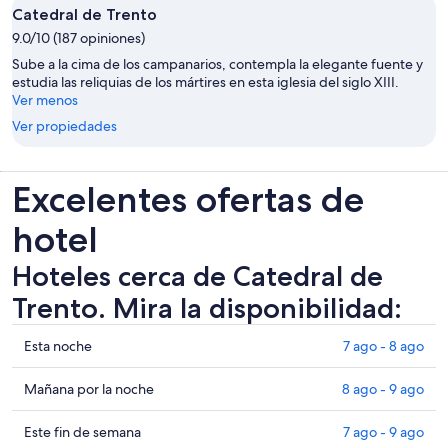
Catedral de Trento
9.0/10 (187 opiniones)
Sube a la cima de los campanarios, contempla la elegante fuente y
estudia las reliquias de los mártires en esta iglesia del siglo XIII.
Ver menos
Ver propiedades
Excelentes ofertas de
hotel
Hoteles cerca de Catedral de
Trento. Mira la disponibilidad:
Ver
Esta noche
7 ago - 8 ago
precios
de
Ver
Mañana por la noche
8 ago - 9 ago
propiedades
precios
cerca
de
Ver
Este fin de semana
7 ago - 9 ago