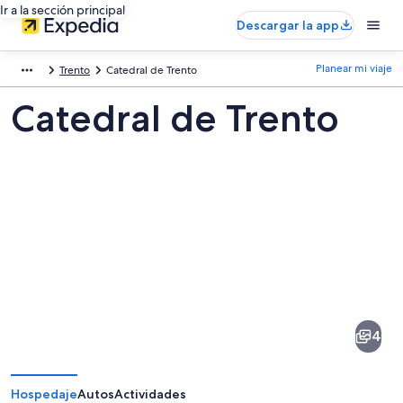
Ir a la sección principal
Descargar la app
Planear mi viaje
Trento
Catedral de Trento
Catedral de Trento
Fotos
de
Catedral
4
de
Trento
Hospedaje
Autos
Actividades