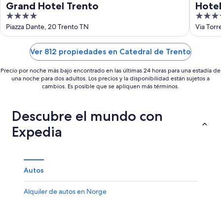
Grand Hotel Trento
Hotel
4
4
out
out
Piazza Dante, 20 Trento TN
Via Torr
of
of
5
5
Ver 812 propiedades en Catedral de Trento
Precio por noche más bajo encontrado en las últimas 24 horas para una estadía de
una noche para dos adultos. Los precios y la disponibilidad están sujetos a
cambios. Es posible que se apliquen más términos.
Descubre el mundo con
Expedia
Autos
Alquiler de autos en Norge