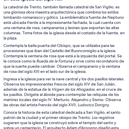
La catedral de Trento, también llamada catedral de San Vigilio, es
una gloriosa obra maestra arquitectónica que combina los estilos
lombardo-romanesco y gótico. La emblemática fuente de Neptuno
está ubicada frente a la impresionante fachada, la cual cuenta con
una ventana de rosa, campanarios y leones que soportan las altas
columnas. Toma fotos de la iglesia desde el costado de la fuente, en
la plaza.
Contempla la bella puerta del Obispo, que se utilizaba para las
procesiones que iban del Castello del Buonconsiglio a la iglesia.
Contempla la ventana de rosa que está a la izquierda del portal. Se
le conoce como la
Rueda de la Fortuna
y sirve como recordatorio de
que la suerte puede cambiar. Observa el campanario y la ventana
de rosa del siglo XIII en el lado sur de la iglesia.
Ingresa a la iglesia para ver la nave central y los dos pasillos laterales.
Observa los impresionantes frescos del siglo XIV de San Julián,
además de la estatua de la
Virgen de los Ahogados
, en el cruce de
los pasillos. Dirígete al ábside para contemplar las reliquias de los
mártires locales del siglo IV: Marturio, Alejandro y Sisinio. Observa
las obras del artista francés del siglo XVII, Ludovico Dorigny.
Conoce la historia de esta catedral dedicada a San Vigilio, el santo
patrón de la ciudad y el primer obispo de Trento. Los registros
sugieren que la iglesia se construyó sobre el templo del santo y
sobre un cementerio. El arquitecto Adam d'Argogno diseñó esta