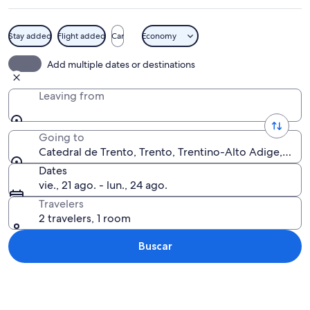
Stay added
Flight added
Car
Economy
Un edificio de piedra con techo verd
Add multiple dates or destinations
Leaving from
Going to
Catedral de Trento, Trento, Trentino-Alto Adige, Italia
Dates
vie., 21 ago. - lun., 24 ago.
Travelers
2 travelers, 1 room
Buscar
Ver mapa