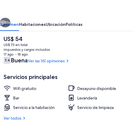
erior
Siguiente
51+
Resumen
Habitaciones
Ubicación
Políticas
El
US$ 54
precio
US$ 73 en total
actual
impuestos y cargos incluidos
es
17 ago. - 18 ago.
de
Opiniones
Buena
7,4
Ver las 161 opiniones
7,4 de 10
US$ 54
Servicios principales
Entrada interior
Wifi gratuito
Desayuno disponible
Bar
Lavandería
Servicio a la habitación
Servicio de limpieza
Ver todos