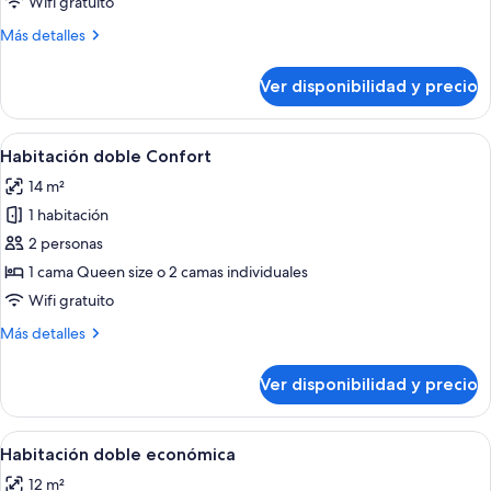
Wifi gratuito
clásica
Más
Más detalles
detalles
sobre
Ver disponibilidad y precio
Habitación
doble
clásica
Ver
Una habitación de hotel con cama, ven
5
Habitación doble Confort
todas
14 m²
las
1 habitación
fotos
de
2 personas
Habitación
1 cama Queen size o 2 camas individuales
doble
Wifi gratuito
Confort
Más
Más detalles
detalles
sobre
Ver disponibilidad y precio
Habitación
doble
Confort
Ver
Habitación de hotel con cama, escritori
11
Habitación doble económica
todas
12 m²