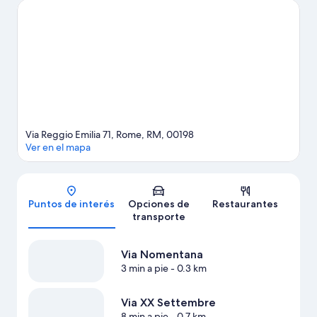
estás en la ciudad? Échale un vistazo a lo que sucede en Estadio
Olímpico de Roma o Auditorio Parco della Musica.
Visitar nuestra
guía de viaje de Roma
Via Reggio Emilia 71, Rome, RM, 00198
Ver en el mapa
Mapa
Puntos de interés
Opciones de
Restaurantes
transporte
Via Nomentana
3 min a pie
- 0.3 km
Via XX Settembre
8 min a pie
- 0.7 km