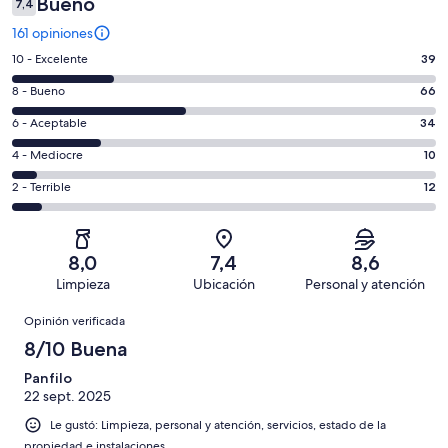
Bueno
7,4
161 opiniones
Evaluación:
10 - Excelente
39
10
Evaluación:
8 - Bueno
66
-
8
Excelente.
Evaluación:
6 - Aceptable
34
-
39
6
Bueno.
Evaluación:
4 - Mediocre
10
de
-
66
4
161
Aceptable.
Evaluación:
2 - Terrible
12
de
-
opiniones
34
2
161
Mediocre.
de
-
opiniones
10
161
Terrible.
de
8,0
7,4
8,6
opiniones
12
161
Limpieza
Ubicación
Personal y atención
de
opiniones
Opiniones
161
Opinión verificada
opiniones
8/10 Buena
Panfilo
22 sept. 2025
Le gustó: Limpieza, personal y atención, servicios, estado de la
propiedad e instalaciones