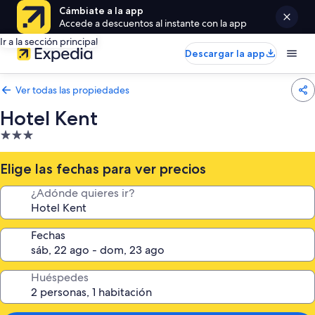
Cámbiate a la app
Accede a descuentos al instante con la app
Ir a la sección principal
Descargar la app
Ver todas las propiedades
Hotel Kent
Propiedad
de
3.0
Elige las fechas para ver precios
estrellas
¿Adónde quieres ir?
Fechas
Huéspedes