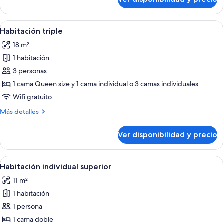
Habitación
individual
Ver
Habitación de hotel con dos camas, u
5
Habitación triple
todas
18 m²
las
1 habitación
fotos
de
3 personas
Habitación
1 cama Queen size y 1 cama individual o 3 camas individuales
triple
Wifi gratuito
Más
Más detalles
detalles
sobre
Ver disponibilidad y precio
Habitación
triple
Ver
Habitación de hotel con cama, escritor
4
Habitación individual superior
todas
11 m²
las
1 habitación
fotos
de
1 persona
Habitación
1 cama doble