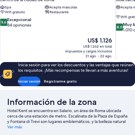
Spa
Acepta mascotas
Acepta 
Wifi gratuito
Restaurante
Wifi grat
9.6
Excepcional
9,6
8.0
Muy 
de
84 opiniones
8,0
de
1.010 
10,
10,
Excepcional,
El
US$ 1.126
Muy
84
precio
bueno,
opiniones
US$ 1.262 en total
actual
1.010
impuestos y cargos incluidos
es
21 ago. - 22 ago.
opiniones
de
Inicia sesión para ver los descuentos y las ventajas que reúnen
US$ 1.126
los requisitos. ¡Más recompensas te llevan a más aventuras!
Iniciar sesión
Registrarme gratis
Información de la zona
Hotel Kent se encuentra en Salario, un área de Roma ubicada
cerca de una estación de metro. Escalinata de la Plaza de España
y Fontana di Trevi son lugares emblemáticos, y la belleza natural
del área puede apreciarse en Villa Borghese y Sitio histórico
Ver más
Circo Máximo. ¿Quieres asistir a un evento o partido mientras