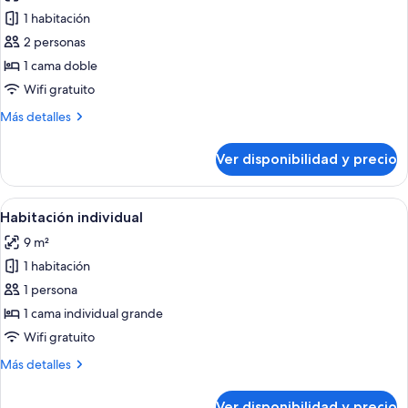
las
1 habitación
fotos
de
2 personas
Habitación
1 cama doble
doble
Wifi gratuito
económica
Más
Más detalles
detalles
sobre
Ver disponibilidad y precio
Habitación
doble
económica
Ver
Una habitación de hotel con un escri
4
Habitación individual
todas
9 m²
las
1 habitación
fotos
de
1 persona
Habitación
1 cama individual grande
individual
Wifi gratuito
Más
Más detalles
detalles
sobre
Ver disponibilidad y precio