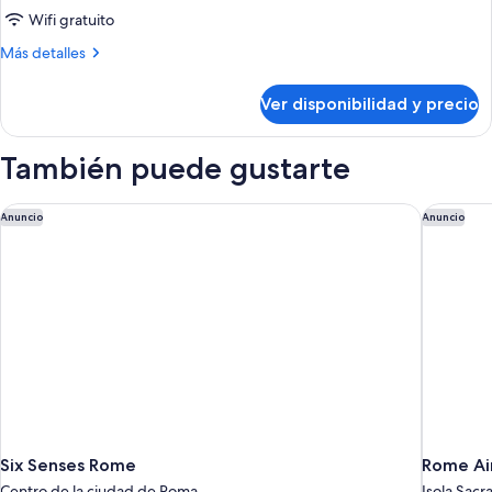
individual
Wifi gratuito
superior
Más
Más detalles
detalles
sobre
Ver disponibilidad y precio
Habitación
individual
superior
También puede gustarte
Six Senses Rome
Rome Air
Anuncio
Anuncio
Six Senses Rome
Rome Air
Centro de la ciudad de Roma
Isola Sacr