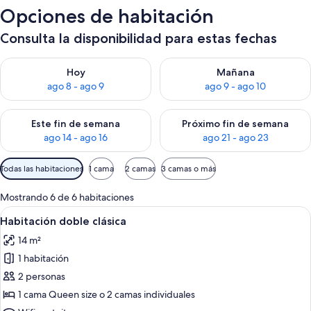
Opciones de habitación
Consulta la disponibilidad para estas fechas
Consulta la disponibilidad para hoy ago 8 - ago 9
Consulta la disponibilidad pa
Hoy
Mañana
ago 8 - ago 9
ago 9 - ago 10
Consulta la disponibilidad para este fin de semana ago 14 - ag
Consulta la disponibilidad pa
Este fin de semana
Próximo fin de semana
ago 14 - ago 16
ago 21 - ago 23
Filtros
Todas las habitaciones
1 cama
2 camas
3 camas o más
disponibles
para
Mostrando 6 de 6 habitaciones
las
Ver
Habitación de hotel con dos camas, un
9
Habitación doble clásica
habitaciones
todas
14 m²
las
1 habitación
fotos
de
2 personas
Habitación
1 cama Queen size o 2 camas individuales
doble