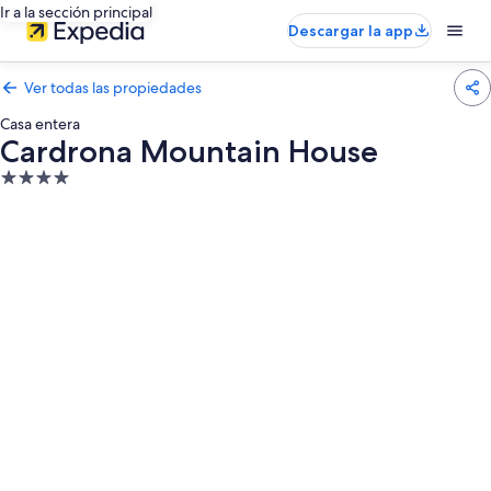
Ir a la sección principal
Descargar la app
Ver todas las propiedades
Casa entera
Cardrona Mountain House
Propiedad
de
4.0
estrellas
Galería
de