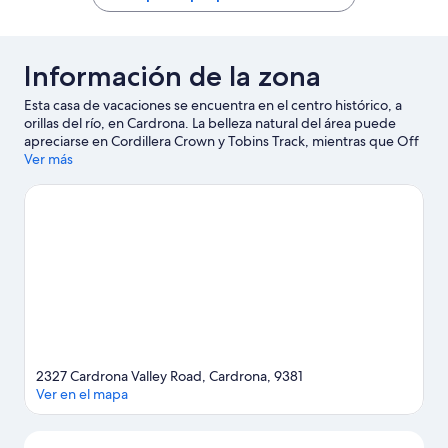
2
Cardron
1
bathroom
opinión
Wānaka
Información de la zona
Esta casa de vacaciones se encuentra en el centro histórico, a
orillas del río, en Cardrona. La belleza natural del área puede
apreciarse en Cordillera Crown y Tobins Track, mientras que Off
The Wall Gallery y Lakes District Museum (museo) son lugares
Ver más
culturales destacados. Diviértete en las montañas con pistas de
ski cross-country y pistas de ski alpino, o prueba otras
actividades al aire libre, como trineo y moto de nieve.
Visitar
nuestra guía de viaje de Cardrona
Ver más casas de vacaciones en Cardrona
2327 Cardrona Valley Road, Cardrona, 9381
Ver en el mapa