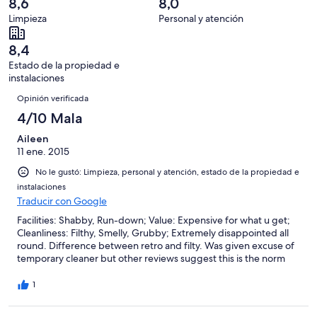
de
8,6
8,0
opiniones
0
36
Limpieza
Personal y atención
de
opiniones
36
8,4
opiniones
Estado de la propiedad e
instalaciones
Opiniones
Opinión verificada
4/10 Mala
Aileen
11 ene. 2015
No le gustó: Limpieza, personal y atención, estado de la propiedad e
instalaciones
Traducir con Google
Facilities: Shabby, Run-down; Value: Expensive for what u get;
Cleanliness: Filthy, Smelly, Grubby; Extremely disappointed all
round. Difference between retro and filty. Was given excuse of
temporary cleaner but other reviews suggest this is the norm
1