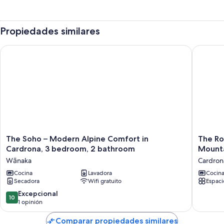
Propiedades similares
The Soho – Modern Alpine Comfort in Cardrona, 3 bedroom,
The Rose
The
The
The Soho – Modern Alpine Comfort in
The Ro
Soho
Rose
Cardrona, 3 bedroom, 2 bathroom
Mounta
–
–
Wānaka
Cardron
Modern
Luxury
Alpine
Cocina
Lavadora
Escape
Cocin
Secadora
Wifi gratuito
Espacio
Comfort
with
in
Fireplac
10.0
Excepcional
10
Cardrona,
&
de
1 opinión
3
Mountai
10,
bedroom,
Views
Excepcional,
Comparar propiedades similares