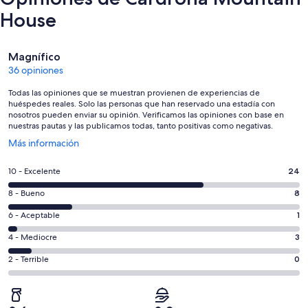
House
Opiniones
Magnífico
36 opiniones
Todas las opiniones que se muestran provienen de experiencias de
huéspedes reales. Solo las personas que han reservado una estadía con
nosotros pueden enviar su opinión. Verificamos las opiniones con base en
nuestras pautas y las publicamos todas, tanto positivas como negativas.
Se
Más información
abre
en
Evaluación:
10 - Excelente
24
una
10
nueva
Evaluación:
8 - Bueno
8
-
ventana
8
Excelente.
Evaluación:
6 - Aceptable
1
-
24
6
Bueno.
Evaluación:
4 - Mediocre
3
de
-
8
4
36
Aceptable.
Evaluación:
2 - Terrible
0
de
-
opiniones
1
2
36
Mediocre.
de
-
opiniones
3
36
Terrible.