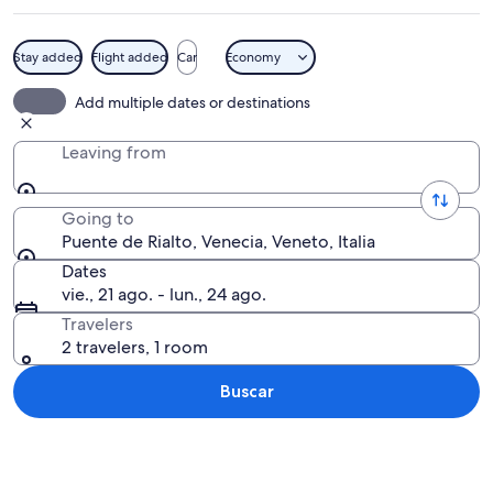
Stay added
Flight added
Car
Economy
Un puente de piedra con arcos sobre un
Add multiple dates or destinations
Leaving from
Going to
Puente de Rialto, Venecia, Veneto, Italia
Dates
vie., 21 ago. - lun., 24 ago.
Travelers
2 travelers, 1 room
Buscar
Ver mapa