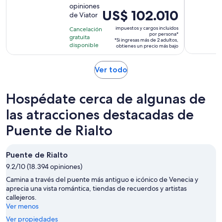
opiniones
10
30
El
US$ 102.010
de Viator
con
minutos
precio
15
impuestos y cargos incluidos
Cancelación
es
por persona*
gratuita
opiniones
*Si ingresas más de 2 adultos,
de
disponible
obtienes un precio más bajo
US$ 102.010.
por
Se
Ver todo
persona*
abrirá
en
Hospédate cerca de algunas de
una
nueva
las atracciones destacadas de
pestaña
Puente de Rialto
Puente de Rialto
9.2/10 (18.394 opiniones)
Camina a través del puente más antiguo e icónico de Venecia y
aprecia una vista romántica, tiendas de recuerdos y artistas
callejeros.
Ver menos
Ver propiedades