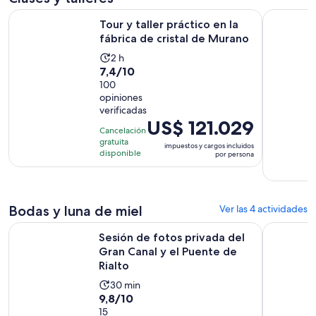
por
Se ab
Tour y taller práctico en la fábrica de cristal de Murano
Tour por e
Tour y taller práctico en la
adulto
fábrica de cristal de Murano
La
2 h
7.4
7,4/10
actividad
de
100
dura
opiniones
10
2
verificadas
con
horas
El
US$ 121.029
100
Cancelación
precio
gratuita
opiniones
impuestos y cargos incluidos
es
disponible
por persona
de
US$ 121.029.
por
Bodas y luna de miel
Ver las 4 actividades
persona
Sesión de fotos privada del Gran Canal y el Puente de Rialto
Sesión de 
Sesión de fotos privada del
Gran Canal y el Puente de
Rialto
La
30 min
9.8
9,8/10
actividad
de
15
dura