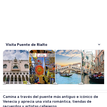
Visita Puente de Rialto
Se abrirá en una nueva pestaña
Se abrirá en una nueva pest
Tours y excursiones de un día
Cultura e historia
Tours privados y personalizad
Tours acuático
Tours y
Cultura e
Tours privados
Tours
excursiones de
historia
y
acuáticos y
Camina a través del puente más antiguo e icónico de
un día
personalizados
cruceros
Venecia y aprecia una vista romántica, tiendas de
recuerdos y artistas callejeros.