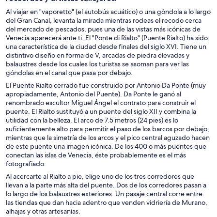
Al viajar en "vaporetto" (el autobús acuático) o una góndola a lo largo
del Gran Canal, levanta la mirada mientras rodeas el recodo cerca
del mercado de pescados, pues una de las vistas más icónicas de
Venecia aparecerá ante ti. El "Ponte di Rialto" (Puente Rialto) ha sido
una característica de la ciudad desde finales del siglo XVI. Tiene un
distintivo diseño en forma de V, arcadas de piedra elevadas y
balaustres desde los cuales los turistas se asoman para ver las
góndolas en el canal que pasa por debajo.
El Puente Rialto cerrado fue construido por Antonio Da Ponte (muy
apropiadamente, Antonio del Puente). Da Ponte le ganó al
renombrado escultor Miguel Ángel el contrato para construir el
puente. El Rialto sustituyó a un puente del siglo XII y combina la
utilidad con la belleza. El arco de 7.5 metros (24 pies) es lo
suficientemente alto para permitir el paso de los barcos por debajo,
mientras que la simetría de los arcos y el pico central aguzado hacen
de este puente una imagen icónica. De los 400 o más puentes que
conectan las islas de Venecia, éste probablemente es el más
fotografiado.
Al acercarte al Rialto a pie, elige uno de los tres corredores que
llevan a la parte más alta del puente. Dos de los corredores pasan a
lo largo de los balaustres exteriores. Un pasaje central corre entre
las tiendas que dan hacia adentro que venden vidriería de Murano,
alhajas y otras artesanías.