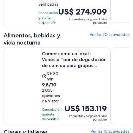
10
horas
verificadas
con
y
El
US$ 274.909
7
Cancelación
15
precio
gratuita
opiniones
impuestos y cargos incluidos
minutos
es
disponible
por adulto
de
US$ 274.909.
Alimentos, bebidas y
Ver las 20 actividades
por
vida nocturna
adulto
Comer como un local : Venecia Tour de degustación de comi
Recorrido 
Comer como un local :
Venecia Tour de degustación
de comida para grupos
peq...
La
3 h 30
min
actividad
9.8
9,8/10
dura
de
2.055
3
opiniones
10
horas
de Viator
con
y
El
US$ 153.119
2055
Cancelación
30
precio
gratuita
opiniones
impuestos y cargos incluidos
minutos
es
disponible
por adulto
de
US$ 153.119.
Clases y talleres
Ver las 10 actividades