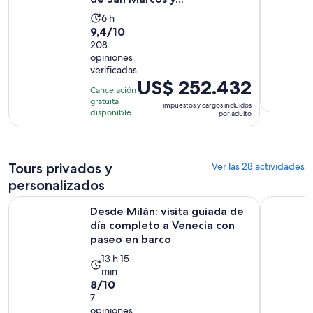
La
6 h
9.4
9,4/10
actividad
de
208
dura
opiniones
10
6
verificadas
con
horas
El
US$ 252.432
208
Cancelación
precio
gratuita
opiniones
impuestos y cargos incluidos
es
disponible
por adulto
de
US$ 252.432.
por
Tours privados y
Ver las 28 actividades
adulto
personalizados
Desde Milán: visita guiada de día completo a Venecia con p
Tour priva
Desde Milán: visita guiada de
día completo a Venecia con
paseo en barco
La
13 h 15
min
actividad
8.0
8/10
dura
de
7
13
opiniones