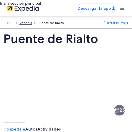
Ir a la sección principal
Descargar la app
Planear mi viaje
Venecia
Puente de Rialto
Puente de Rialto
Fotos
de
Puente
25
de
Rialto
Hospedaje
Autos
Actividades