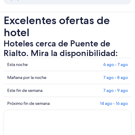
Excelentes ofertas de
hotel
Hoteles cerca de Puente de
Rialto. Mira la disponibilidad:
Ver
Esta noche
6 ago - 7 ago
precios
de
Ver
Mañana por la noche
7 ago - 8 ago
propiedades
precios
cerca
de
Ver
Este fin de semana
7 ago - 9 ago
de
propiedades
precios
Puente
cerca
de
Ver
Próximo fin de semana
14 ago - 16 ago
de
de
propiedades
precios
Rialto
Puente
cerca
de
para
de
de
propiedades
esta
Rialto
Puente
cerca
noche,
para
de