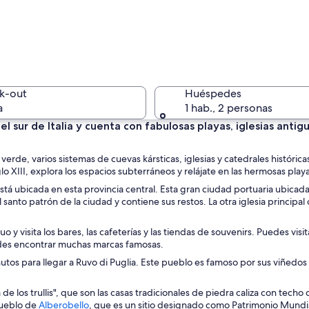
Una playa 
k-out
Huéspedes
a
1 hab., 2 personas
 el sur de Italia y cuenta con fabulosas playas, iglesias anti
Un puerto
rde, varios sistemas de cuevas kársticas, iglesias y catedrales históricas
glo XIII, explora los espacios subterráneos y relájate en las hermosas play
está ubicada en esta provincia central. Esta gran ciudad portuaria ubicad
 santo patrón de la ciudad y contiene sus restos. La otra iglesia principal 
on edificios blancos, una playa rocosa y mar azul cristalino.
o y visita los bares, las cafeterías y las tiendas de souvenirs. Puedes vis
edes encontrar muchas marcas famosas.
utos para llegar a Ruvo di Puglia. Este pueblo es famoso por sus viñedos y
a de los trullis", que son las casas tradicionales de piedra caliza con tec
S
pueblo de
Alberobello
, que es un sitio designado como Patrimonio Mundia