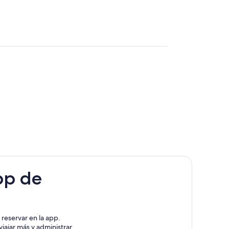
pp de
reservar en la app.
iajar más y administrar