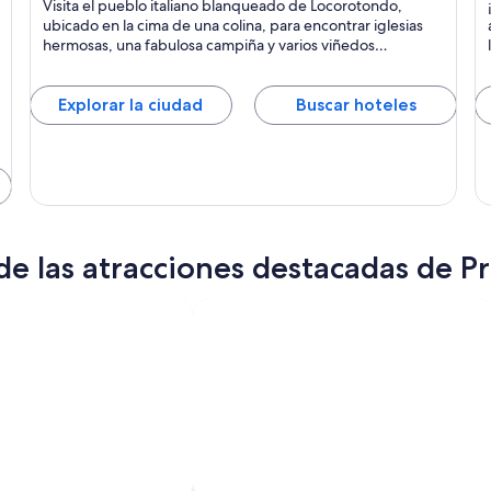
Visita el pueblo italiano blanqueado de Locorotondo,
Zona rural, Monumentos y Iglesias
H
ubicado en la cima de una colina, para encontrar iglesias
hermosas, una fabulosa campiña y varios viñedos
populares.
Explorar la ciudad
Buscar hoteles
e las atracciones destacadas de Pr