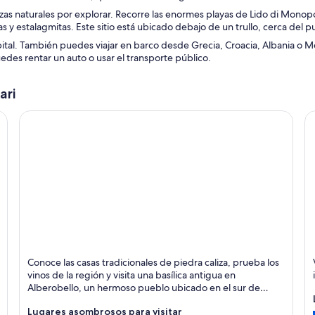
e
ezas naturales por explorar. Recorre las enormes playas de Lido di Monopo
a
s y estalagmitas. Este sitio está ubicado debajo de un trullo, cerca del 
b
apital. También puedes viajar en barco desde Grecia, Croacia, Albania o Mo
r
puedes rentar un auto o usar el transporte público.
e
e
n
ari
u
n
a
n
u
e
v
a
v
e
n
t
a
Alberobello
M
n
Conoce las casas tradicionales de piedra caliza, prueba los
Histórico, Festivales y Museos
P
a
vinos de la región y visita una basílica antigua en
Alberobello, un hermoso pueblo ubicado en el sur de
Italia.
Lugares asombrosos para visitar