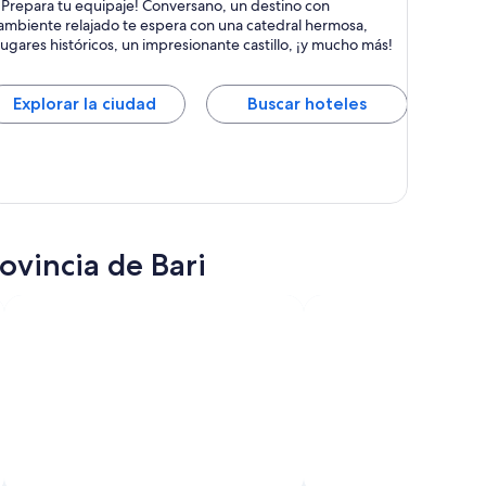
¡Prepara tu equipaje! Conversano, un destino con
istórico, Pueblo pequeño y Catedrales
ambiente relajado te espera con una catedral hermosa,
lugares históricos, un impresionante castillo, ¡y mucho más!
Explorar la ciudad
Buscar hoteles
ovincia de Bari