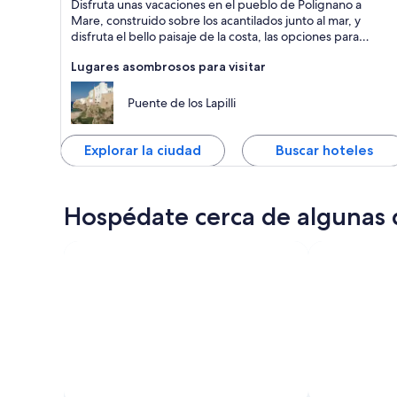
Disfruta unas vacaciones en el pueblo de Polignano a
Spas, Queso y Pueblo pequeño
Mare, construido sobre los acantilados junto al mar, y
disfruta el bello paisaje de la costa, las opciones para
practicar saltos desde los acantilados, la playa y las iglesias
Lugares asombrosos para visitar
antiguas.
Puente de los Lapilli
Explorar la ciudad
Buscar hoteles
Hospédate cerca de algunas d