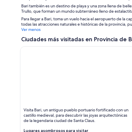
n
a
Bari también es un destino de playa y una zona llena de bell
a
n
Trullo, que forman un mundo subterráneo lleno de estalactita
n
u
u
e
Para llegar a Bari, toma un vuelo hacia el aeropuerto de la c
e
v
todas las atracciones naturales e históricas de la provincia, 
v
a
Ver menos
a
v
Ciudades más visitadas en Provincia de B
v
e
e
n
n
t
t
a
a
n
n
a
a
Bari
Visita Bari, un antiguo pueblo portuario fortificado con un
Histórico, Catedrales y Iglesias
castillo medieval, para descubrir las joyas arquitectónicas
de la legendaria ciudad de Santa Claus.
Lugares asombrosos para visitar