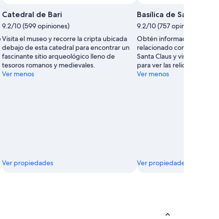
Catedral de Bari
Basílica de San Nicolás
9.2/10 (599 opiniones)
9.2/10 (757 opiniones)
e
Visita el museo y recorre la cripta ubicada
Obtén información sobre e
debajo de esta catedral para encontrar un
relacionado con la historia
fascinante sitio arqueológico lleno de
Santa Claus y visita la cript
tesoros romanos y medievales.
para ver las reliquias robad
Ver menos
Ver menos
Ver propiedades
Ver propiedades