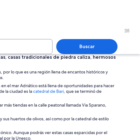
concurrida, con aguas cristalinas, acantilados rocosos y edificios históricos.
Una calle urbana concurrida 
25
Buscar
guas, casas tradicionales de piedra caliza, hermosos
 deportivo concurrido, con numerosas embarcaciones de vela amarradas, pers
Un techo detallado con elab
, por lo que es una región llena de encantos históricos y
as.
a en el mar Adriático está llena de oportunidades para hacer
S
de la ciudad es la
catedral de Bari
, que se terminó de
e
a
itar más tiendas en la calle peatonal llamada Via Sparano,
b
r
 sus huertos de olivos, así como por la catedral de estilo
e
e
n
ho cónico. Aunque podrás ver estas casas esparcidas por el
u
l por la Unesco.