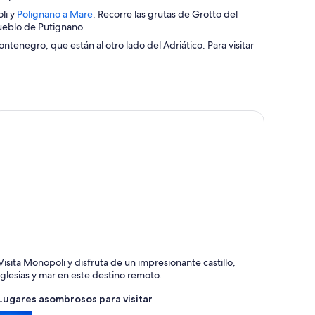
n
S
li y
Polignano a Mare
. Recorre las grutas de Grotto del
a
e
pueblo de Putignano.
n
a
u
ntenegro, que están al otro lado del Adriático. Para visitar
b
e
r
v
e
a
e
v
n
e
u
n
n
t
a
a
n
n
u
a
e
v
a
v
e
n
t
onopoli
Visita Monopoli y disfruta de un impresionante castillo,
a
uertos, De moda y Apartado
iglesias y mar en este destino remoto.
n
a
Lugares asombrosos para visitar