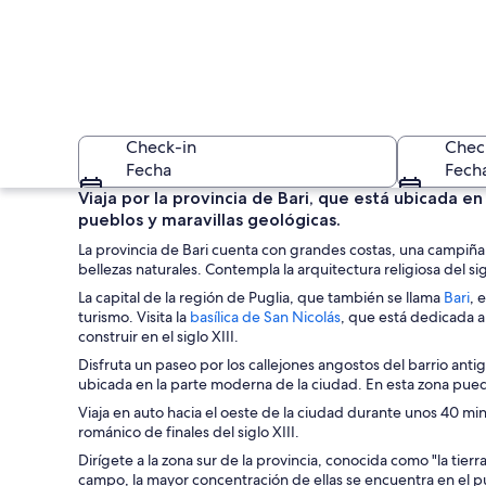
Check-in
Chec
Fecha
Fech
Viaja por la provincia de Bari, que está ubicada en
pueblos y maravillas geológicas.
La provincia de Bari cuenta con grandes costas, una campiña ve
bellezas naturales. Contempla la arquitectura religiosa del si
S
La capital de la región de Puglia, que también se llama
Bari
, 
S
e
turismo. Visita la
basílica de San Nicolás
, que está dedicada al
e
a
construir en el siglo XIII.
Un pueblo costero c
a
b
Disfruta un paseo por los callejones angostos del barrio antigu
b
r
ubicada en la parte moderna de la ciudad. En esta zona pu
r
e
Viaja en auto hacia el oeste de la ciudad durante unos 40 min
e
e
románico de finales del siglo XIII.
e
n
n
u
Dirígete a la zona sur de la provincia, conocida como "la tierr
u
n
campo, la mayor concentración de ellas se encuentra en el 