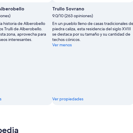
 Alberobello
Trullo Sovrano
iones)
9.0/10 (263 opiniones)
a historia de Alberobello
En un pueblo lleno de casas tradicionales d
os Trulli de Alberobello.
piedra caliza, esta residencia del siglo XVIII
esta zona, aprovecha para
se destaca por su tamaño y su cantidad de
seos interesantes.
techos cónicos.
Ver menos
s
Ver propiedades
pedia