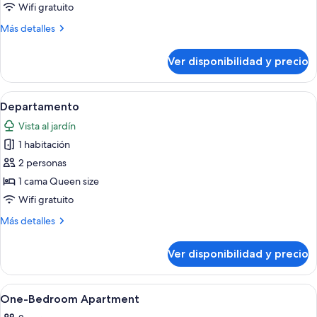
3
Wifi gratuito
habitaciones
Más
Más detalles
detalles
sobre
Ver disponibilidad y precio
Departamento
estándar,
3
Ver
Una sala de estar con muebles de mimbr
6
habitaciones
Departamento
todas
Vista al jardín
las
1 habitación
fotos
de
2 personas
Departamento
1 cama Queen size
Wifi gratuito
Más
Más detalles
detalles
sobre
Ver disponibilidad y precio
Departamento
Ver
Una habitación de hotel con cama, ven
1
One-Bedroom Apartment
todas