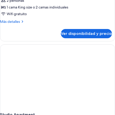
2 personas
las
1 cama King size o 2 camas individuales
fotos
de
Wifi gratuito
One-
Más
Más detalles
Bedroom
detalles
sobre
Apartment
Ver disponibilidad y precio
One-
Bedroom
Apartment
Studio Apartment