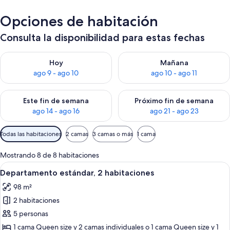
Opciones de habitación
Consulta la disponibilidad para estas fechas
Consulta la disponibilidad para hoy ago 9 - ago 10
Consulta la disponibilidad par
Hoy
Mañana
ago 9 - ago 10
ago 10 - ago 11
Consulta la disponibilidad para este fin de semana ago 14 - ag
Consulta la disponibilidad pa
Este fin de semana
Próximo fin de semana
ago 14 - ago 16
ago 21 - ago 23
Filtros
Todas las habitaciones
2 camas
3 camas o más
1 cama
disponibles
para
Mostrando 8 de 8 habitaciones
las
Ver
Habitación de hotel con dos camas, un
7
Departamento estándar, 2 habitaciones
habitaciones
todas
98 m²
las
2 habitaciones
fotos
de
5 personas
Departamento
1 cama Queen size y 2 camas individuales o 1 cama Queen size y 1