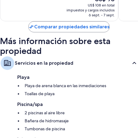
181
precio
250
US$ 108 en total
opinion
Televisiones de alta definición con canales de televisión digitales y
actual
impuestos y cargos incluidos
opiniones
reproductores de DVD
es
6 sept. - 7 sept.
de
Armarios o vestidores, balcones y refrigeradores
US$ 98
Comparar propiedades similares
Más información sobre esta
propiedad
Servicios en la propiedad
Playa
Playa de arena blanca en las inmediaciones
Toallas de playa
Piscina/spa
2 piscinas al aire libre
Bañera de hidromasaje
Tumbonas de piscina