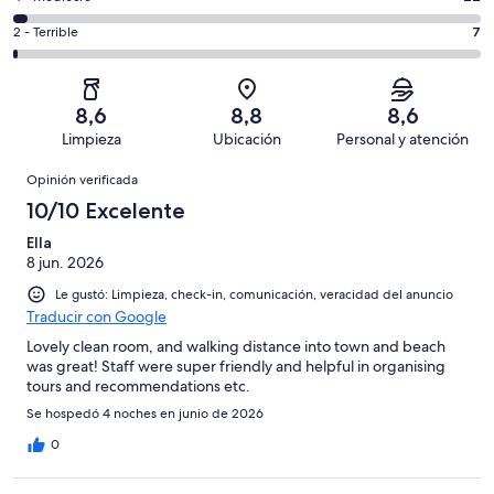
de
-
267
4
629
Aceptable.
Evaluación:
2 - Terrible
7
de
-
opiniones
60
2
629
Mediocre.
de
-
opiniones
22
629
Terrible.
de
8,6
8,8
8,6
opiniones
7
629
Limpieza
Ubicación
Personal y atención
de
opiniones
Opiniones
629
Opinión verificada
opiniones
10/10 Excelente
Ella
8 jun. 2026
Le gustó: Limpieza, check-in, comunicación, veracidad del anuncio
Traducir con Google
Lovely clean room, and walking distance into town and beach
was great! Staff were super friendly and helpful in organising
tours and recommendations etc.
Se hospedó 4 noches en junio de 2026
0