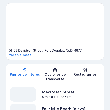
área pueden optar por Parque de la playa Four Mile y Wildlife
Habitat. Las actividades como buceo y snorkel ofrecen una gran
oportunidad de disfrutar del agua y, si buscas un poco de
adrenalina, puedes hacer ecotours y paseos a caballo en los
alrededores.
Visitar nuestra guía de viaje de Port Douglas
Ver más apart-hoteles en Port Douglas
51-53 Davidson Street, Port Douglas, QLD, 4877
Ver en el mapa
Mapa
Puntos de interés
Opciones de
Restaurantes
transporte
Macrossan Street
8 min a pie
- 0.7 km
Four Mile Beach (playa)