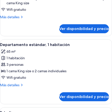
cama King size
estándar,
2
Wifi gratuito
habitaciones
Más
Más detalles
detalles
sobre
Ver disponibilidad y precio
Departamento
estándar,
2
Ver
Una sala de estar con sofá, sillas, una
8
habitaciones
Departamento estándar, 1 habitación
todas
65 m²
las
1 habitación
fotos
de
3 personas
Departamento
1 cama King size o 2 camas individuales
estándar,
Wifi gratuito
1
Más
Más detalles
habitación
detalles
sobre
Ver disponibilidad y precio
Departamento
estándar,
1
Ver
Habitación de hotel con cama, lámpar
6
habitación