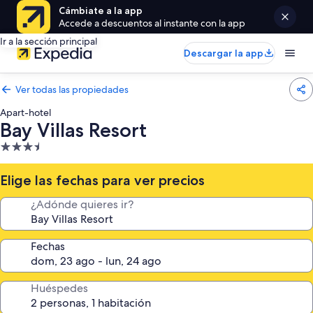
Cámbiate a la app
Accede a descuentos al instante con la app
Ir a la sección principal
Descargar la app
Ver todas las propiedades
Apart-hotel
Bay Villas Resort
Propiedad
de
3.5
Elige las fechas para ver precios
estrellas
¿Adónde quieres ir?
Fechas
Huéspedes