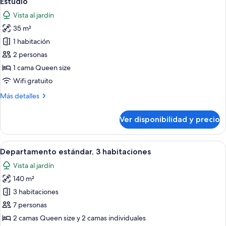
Estudio
todas
Vista al jardín
las
35 m²
fotos
de
1 habitación
Estudio
2 personas
1 cama Queen size
Wifi gratuito
Más
Más detalles
detalles
sobre
Ver disponibilidad y precio
Estudio
Ver
Una sala de estar con muebles de mimbr
7
Departamento estándar, 3 habitaciones
todas
Vista al jardín
las
140 m²
fotos
de
3 habitaciones
Departamento
7 personas
estándar,
2 camas Queen size y 2 camas individuales