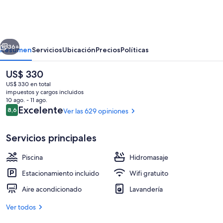
Villas
Resort
erior
Siguiente
36+
Resumen
Servicios
Ubicación
Precios
Políticas
El
US$ 330
precio
US$ 330 en total
actual
impuestos y cargos incluidos
es
10 ago. - 11 ago.
de
Opiniones
Excelente
8,6
Ver las 629 opiniones
8,6 de 10
US$ 330
Servicios principales
2 piscinas al aire libre, sillones reclinab
Piscina
Hidromasaje
Estacionamiento incluido
Wifi gratuito
Aire acondicionado
Lavandería
Ver todos