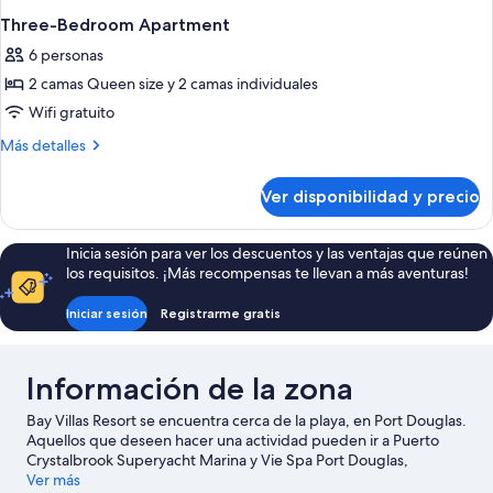
Three-Bedroom Apartment
6 personas
2 camas Queen size y 2 camas individuales
Wifi gratuito
Más
Más detalles
detalles
sobre
Ver disponibilidad y precio
Three-
Bedroom
Apartment
Inicia sesión para ver los descuentos y las ventajas que reúnen
los requisitos. ¡Más recompensas te llevan a más aventuras!
Iniciar sesión
Registrarme gratis
Información de la zona
Bay Villas Resort se encuentra cerca de la playa, en Port Douglas.
Aquellos que deseen hacer una actividad pueden ir a Puerto
Crystalbrook Superyacht Marina y Vie Spa Port Douglas,
mientras que quienes deseen conocer los puntos de interés del
Ver más