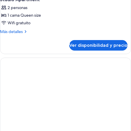
2 personas
1 cama Queen size
Wifi gratuito
Más
Más detalles
detalles
sobre
Ver disponibilidad y precio
Studio
Apartment