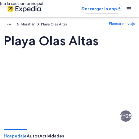
Ir a la sección principal
Descargar la app
Planear mi viaje
Mazatlán
Playa Olas Altas
Playa Olas Altas
Fotos
de
Playa
25
Olas
Altas
Hospedaje
Autos
Actividades