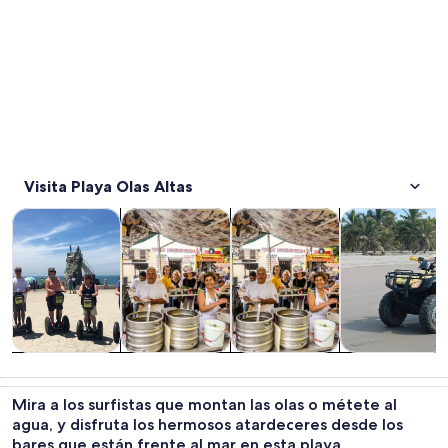
Visita Playa Olas Altas
Se abrirá en una nueva pestaña
Se abrirá en
Se abrirá
Tours y excursiones de un día
Alimentos, bebidas y vida nocturna
Cultura e historia
Tours acuático
Tours y
Alimentos,
Cultura e
Tours
excursiones de
bebidas y vida
historia
acuáticos y
Mira a los surfistas que montan las olas o métete al
un día
nocturna
cruceros
agua, y disfruta los hermosos atardeceres desde los
bares que están frente al mar en esta playa