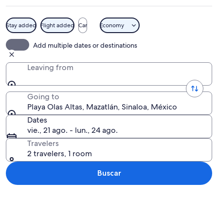
Stay added
Flight added
Car
Economy
Un paseo marítimo al atardecer con vis
Add multiple dates or destinations
Leaving from
Going to
Playa Olas Altas, Mazatlán, Sinaloa, México
Dates
vie., 21 ago. - lun., 24 ago.
Travelers
2 travelers, 1 room
Buscar
Ver mapa