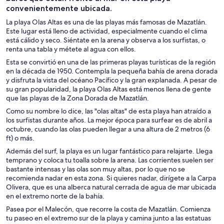
convenientemente ubicada.
La playa Olas Altas es una de las playas más famosas de Mazatlán.
Este lugar está lleno de actividad, especialmente cuando el clima
está cálido y seco. Siéntate en la arena y observa a los surfistas, o
renta una tabla y métete al agua con ellos.
Esta se convirtió en una de las primeras playas turísticas de la región
en la década de 1950. Contempla la pequeña bahía de arena dorada
y disfruta la vista del océano Pacífico y la gran explanada. A pesar de
su gran popularidad, la playa Olas Altas está menos llena de gente
que las playas de la Zona Dorada de Mazatlán.
Como su nombre lo dice, las "olas altas" de esta playa han atraído a
los surfistas durante años. La mejor época para surfear es de abril a
octubre, cuando las olas pueden llegar a una altura de 2 metros (6
ft) o más.
Además del surf, la playa es un lugar fantástico para relajarte. Llega
temprano y coloca tu toalla sobre la arena. Las corrientes suelen ser
bastante intensas y las olas son muy altas, por lo que no se
recomienda nadar en esta zona. Si quieres nadar, dirígete a la Carpa
Olivera, que es una alberca natural cerrada de agua de mar ubicada
en el extremo norte de la bahía.
Pasea por el Malecón, que recorre la costa de Mazatlán. Comienza
tu paseo en el extremo sur de la playa y camina junto a las estatuas