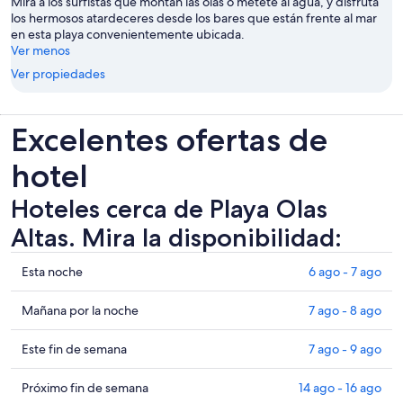
Mira a los surfistas que montan las olas o métete al agua, y disfruta
los hermosos atardeceres desde los bares que están frente al mar
en esta playa convenientemente ubicada.
Ver menos
Ver propiedades
Excelentes ofertas de
hotel
Hoteles cerca de Playa Olas
Altas. Mira la disponibilidad:
Ver
Esta noche
6 ago - 7 ago
precios
de
Ver
Mañana por la noche
7 ago - 8 ago
propiedades
precios
cerca
de
Ver
Este fin de semana
7 ago - 9 ago
de
propiedades
precios
Playa
cerca
de
Ver
Próximo fin de semana
14 ago - 16 ago