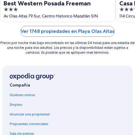
Best Western Posada Freeman
Casa 
3
4
out
out
Av Olas Altas 79 Sur, Centro Historico Mazatlán SIN
114 Circ
of
of
5
5
Ver 1748 propiedades en Playa Olas Altas
Precio por noche más bajo encontrado en las últimas 24 horas para una estadía de
una noche para dos adultos. Los precios y la disponibilidad están sujetos a
cambios. Es posible que se apliquen más términos.
Compañía
Quiénes somos
Empleo
Anunciar una propiedad
Propuestas comerciales
Sala de prensa