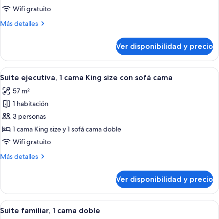
junior,
Wifi gratuito
1
Más
Más detalles
cama
detalles
King
sobre
Ver disponibilidad y precio
Suite
size
junior,
1
Ver
Una habitación de hotel moderna con u
10
cama
Suite ejecutiva, 1 cama King size con sofá cama
todas
King
57 m²
size
las
1 habitación
fotos
de
3 personas
Suite
1 cama King size y 1 sofá cama doble
ejecutiva,
Wifi gratuito
1
Más
Más detalles
cama
detalles
King
sobre
Ver disponibilidad y precio
Suite
size
ejecutiva,
con
1
Ver
Habitación de hotel moderna con una c
sofá
7
cama
Suite familiar, 1 cama doble
todas
cama
King