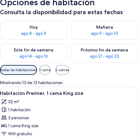
Opciones de habitación
Consulta la disponibilidad para estas fechas
Consulta la disponibilidad para hoy ago 8 - ago 9
Consulta la disponibilidad pa
Hoy
Mañana
ago 8 - ago 9
ago 9 - ago 10
Consulta la disponibilidad para este fin de semana ago 14 - ag
Consulta la disponibilidad pa
Este fin de semana
Próximo fin de semana
ago 14 - ago 16
ago 21 - ago 23
Filtros
Todas las habitaciones
1 cama
2 camas
disponibles
para
Mostrando 13 de 13 habitaciones
las
Ver
Habitación de hotel con cama, escritori
7
Habitación Premier, 1 cama King size
habitaciones
todas
32 m²
las
1 habitación
fotos
de
3 personas
Habitación
1 cama King size
Premier,
Wifi gratuito