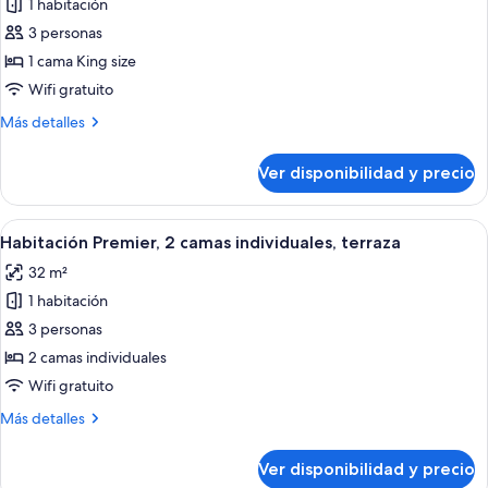
1 habitación
fotos
de
3 personas
Habitación
1 cama King size
Premier,
Wifi gratuito
1
Más
Más detalles
cama
detalles
King
sobre
Ver disponibilidad y precio
Habitación
size,
Premier,
terraza
1
Ver
Habitación de hotel con dos camas, tele
6
cama
Habitación Premier, 2 camas individuales, terraza
todas
King
32 m²
size,
las
terraza
1 habitación
fotos
de
3 personas
Habitación
2 camas individuales
Premier,
Wifi gratuito
2
Más
Más detalles
camas
detalles
individuales,
sobre
Ver disponibilidad y precio
Habitación
terraza