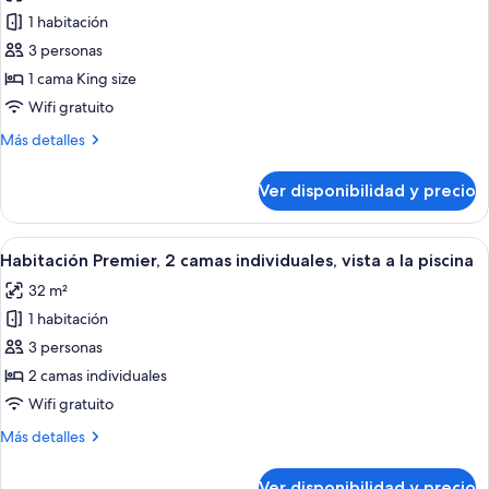
las
1 habitación
fotos
de
3 personas
Habitación
1 cama King size
Premier,
Wifi gratuito
1
Más
Más detalles
cama
detalles
King
sobre
Ver disponibilidad y precio
Habitación
size,
Premier,
vista
1
Ver
Habitación de hotel moderna con dos ca
a
8
cama
Habitación Premier, 2 camas individuales, vista a la piscina
todas
la
King
32 m²
size,
las
piscina
vista
1 habitación
fotos
a
de
3 personas
la
Habitación
piscina
2 camas individuales
Premier,
Wifi gratuito
2
Más
Más detalles
camas
detalles
individuales,
sobre
Ver disponibilidad y precio