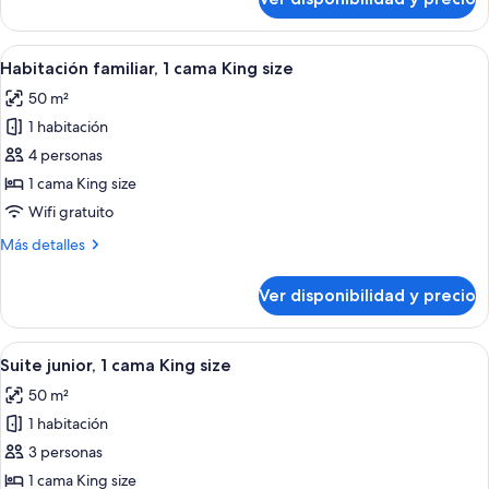
Habitación
vista
Premier,
a
2
Ver
Habitación de hotel con cama, escritori
la
7
camas
Habitación familiar, 1 cama King size
todas
piscina
individuales,
50 m²
vista
las
a
1 habitación
fotos
la
de
4 personas
piscina
Habitación
1 cama King size
familiar,
Wifi gratuito
1
Más
Más detalles
cama
detalles
King
sobre
Ver disponibilidad y precio
Habitación
size
familiar,
1
Ver
Habitación de hotel con una cama grande
9
cama
Suite junior, 1 cama King size
todas
King
50 m²
size
las
1 habitación
fotos
de
3 personas
Suite
1 cama King size