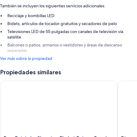
También se incluyen los siguientes servicios adicionales:
Reciclaje y bombillas LED
Bidets, artículos de tocador gratuitos y secadores de pelo
Televisiones LED de 55 pulgadas con canales de televisión vía
satélite
Balcones o patios, armarios o vestidores y áreas de descanso
separadas
Ver más sobre la propiedad
Propiedades similares
Four Points by Sheraton Phuket Patong Beach Resort
Diamond 