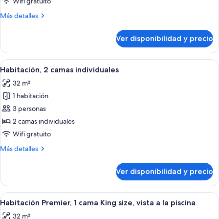
Wifi gratuito
cama
Más
Más detalles
King
detalles
size
sobre
Ver disponibilidad y precio
Habitación,
1
cama
Ver
Habitación de hotel con dos camas, un 
4
King
Habitación, 2 camas individuales
todas
size
32 m²
las
1 habitación
fotos
de
3 personas
Habitación,
2 camas individuales
2
Wifi gratuito
camas
Más
Más detalles
individuales
detalles
sobre
Ver disponibilidad y precio
Habitación,
2
camas
Ver
Habitación de hotel con una cama gran
8
individuales
Habitación Premier, 1 cama King size, vista a la piscina
todas
32 m²