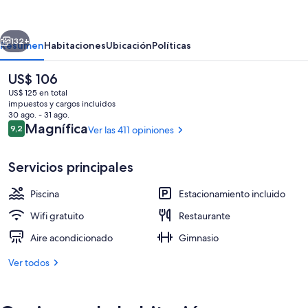
Marriott
Phuket,
erior
Siguiente
Patong
132+
Resumen
Habitaciones
Ubicación
Políticas
Beach
El
US$ 106
Resort
precio
US$ 125 en total
actual
impuestos y cargos incluidos
es
30 ago. - 31 ago.
de
Opiniones
Magnífica
9,2
Ver las 411 opiniones
9,2 de 10
US$ 106
Servicios principales
Vista desde la propiedad
Piscina
Estacionamiento incluido
Wifi gratuito
Restaurante
Aire acondicionado
Gimnasio
Ver todos