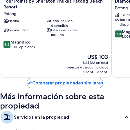
Four
Diamon
Four Points by Sheraton Phuket Patong Beach
Diamon
Points
Cliff
Resort
Patong
by
Resort
Patong
Piscin
Sheraton
&
Todo i
Phuket
Piscina
Todo incluido
Spa,
dispon
disponible
Patong
Patong
Piscina infantil
Estacionamiento
9.0
Beach
Beach
Mag
9,0
incluido
de
Resort
Patong
1.00
9.2
10,
Patong
Magnífico
9,2
de
Magnífi
1.001 opiniones
10,
1.008
El
US$ 103
Magnífico,
opinion
precio
1.001
US$ 122 en total
actual
impuestos y cargos incluidos
opiniones
es
2 sept. - 3 sept.
de
US$ 103
Comparar propiedades similares
Más información sobre esta
propiedad
Servicios en la propiedad