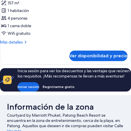
157 m²
size
las
con
1 habitación
fotos
sofá
de
4 personas
cama
Suite
1 cama doble
familiar,
Wifi gratuito
1
Más
Más detalles
cama
detalles
doble
sobre
Ver disponibilidad y precio
Suite
familiar,
1
Inicia sesión para ver los descuentos y las ventajas que reúnen
cama
los requisitos. ¡Más recompensas te llevan a más aventuras!
doble
Iniciar sesión
Registrarme gratis
Información de la zona
Courtyard by Marriott Phuket, Patong Beach Resort se
encuentra en la zona de entretenimiento, cerca de la playa, en
Patong. Aquellos que deseen ir de compras pueden visitar Calle