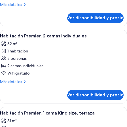
1
Más
Más detalles
cama
detalles
King
sobre
Ver disponibilidad y precio
Habitación
size
Premier,
1
Ver
Habitación de hotel con cama, escritori
6
cama
Habitación Premier, 2 camas individuales
todas
King
32 m²
size
las
1 habitación
fotos
de
3 personas
Habitación
2 camas individuales
Premier,
Wifi gratuito
2
Más
Más detalles
camas
detalles
individuales
sobre
Ver disponibilidad y precio
Habitación
Premier,
2
Ver
Habitación de hotel con cama, escritori
7
camas
Habitación Premier, 1 cama King size, terraza
todas
individuales
31 m²
las