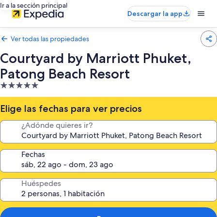
Ir a la sección principal
Descargar la app
Ver todas las propiedades
Courtyard by Marriott Phuket,
Patong Beach Resort
Propiedad
de
5.0
Elige las fechas para ver precios
estrellas
¿Adónde quieres ir?
Fechas
Huéspedes