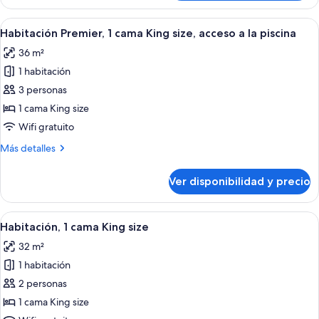
Premier,
2
Ver
Habitación de hotel moderna con una cam
7
camas
Habitación Premier, 1 cama King size, acceso a la piscina
todas
individuales,
36 m²
terraza
las
1 habitación
fotos
de
3 personas
Habitación
1 cama King size
Premier,
Wifi gratuito
1
Más
Más detalles
cama
detalles
King
sobre
Ver disponibilidad y precio
Habitación
size,
Premier,
acceso
1
Ver
Habitación de hotel con una cama grande
a
5
cama
Habitación, 1 cama King size
todas
la
King
32 m²
size,
las
piscina
acceso
1 habitación
fotos
a
de
2 personas
la
Habitación,
piscina
1 cama King size
1