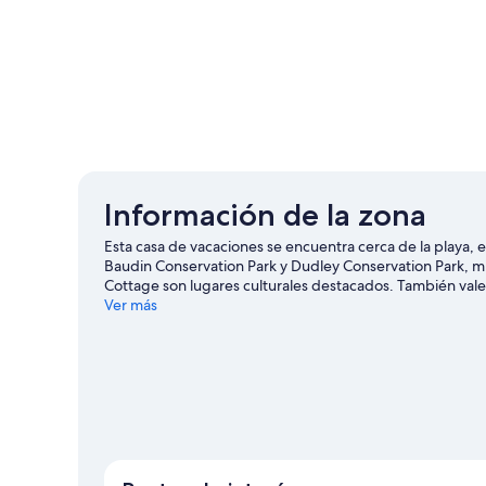
Información de la zona
Esta casa de vacaciones se encuentra cerca de la playa, 
Baudin Conservation Park y Dudley Conservation Park,
Cottage son lugares culturales destacados. También vale 
Beehive. En la zona puedes practicar actividades como tou
Ver más
caminatas o ciclismo en senderos.
Visitar nuestra guía d
Ver más casas de vacaciones en Penneshaw