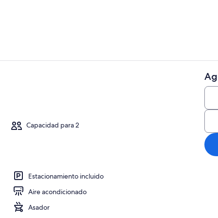
Restaurante
Ag
Cafetera/tet
ior
Capacidad para 2
Estacionamiento incluido
Aire acondicionado
Asador