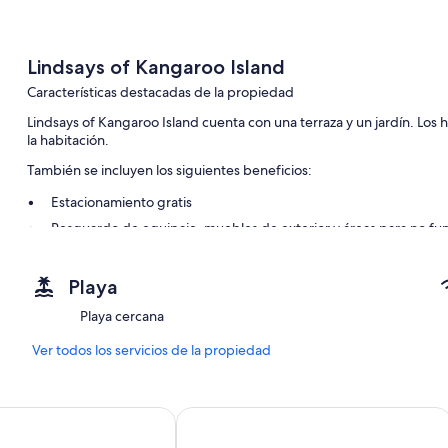
Lindsays of Kangaroo Island
Características destacadas de la propiedad
Lindsays of Kangaroo Island cuenta con una terraza y un jardín. Lo
la habitación.
También se incluyen los siguientes beneficios:
Estacionamiento gratis
Resguardo de equipaje, muebles de exterior y áreas para no f
Un área de parrillas
Playa
Características de las habitaciones
Playa cercana
En Lindsays of Kangaroo Island, todas las habitaciones poseen bene
como wifi gratis y habitaciones insonorizadas.
Ver todos los servicios de la propiedad
También se incluyen los siguientes servicios adicionales:
Baños con duchas y bañeras o duchas
l Kangaroo Island
Villas on the Bay Kingscote
Televisiones de pantalla plana con reproductores de DVD