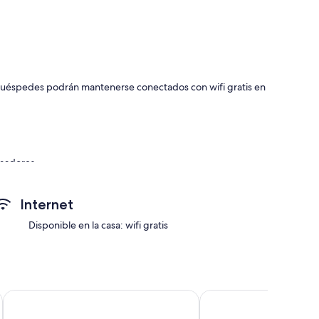
s huéspedes podrán mantenerse conectados con wifi gratis en
umadores
Internet
Disponible en la casa: wifi gratis
ficios como aire acondicionado. Además, brindan servicios
Kangaroo Island Seaside Inn
Penneshaw Oceanview