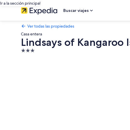
Ir a la sección principal
Buscar viajes
Ver todas las propiedades
Casa entera
Lindsays of Kangaroo 
Propiedad
de
Galería
3.0
de
estrellas
fotos
de
Lindsays
of
Kangaroo
Island