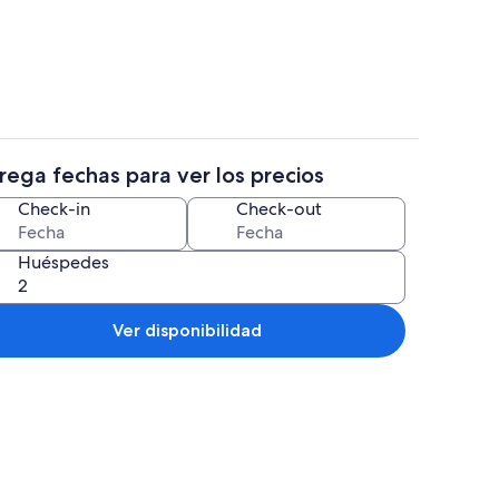
s
Lago
rega fechas para ver los precios
era, refrigerador con freezer, microondas, placa de cocina
Detalle exterior
Check-in
Check-out
Huéspedes
Ver disponibilidad