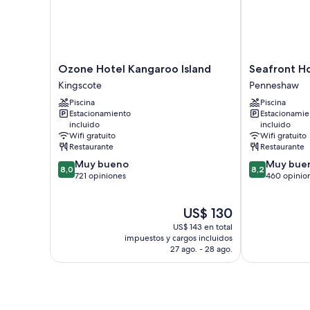
Ozone
Seafront
Ozone Hotel Kangaroo Island
Seafront Ho
Hotel
Hotel
Kingscote
Penneshaw
Kangaroo
Kangaroo
Piscina
Piscina
Island
Island
Estacionamiento
Estacionamie
Kingscote
Penneshaw
incluido
incluido
Wifi gratuito
Wifi gratuito
Restaurante
Restaurante
8.0
8.2
Muy bueno
Muy bue
8,0
8,2
de
de
721 opiniones
460 opinio
10,
10,
Muy
Muy
El
US$ 130
bueno,
bueno,
precio
721
460
US$ 143 en total
actual
opiniones
opiniones
impuestos y cargos incluidos
es
27 ago. - 28 ago.
de
US$ 130