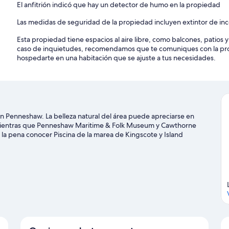
El anfitrión indicó que hay un detector de humo en la propiedad
Las medidas de seguridad de la propiedad incluyen extintor de in
Esta propiedad tiene espacios al aire libre, como balcones, patios 
caso de inquietudes, recomendamos que te comuniques con la pro
hospedarte en una habitación que se ajuste a tus necesidades.
en Penneshaw. La belleza natural del área puede apreciarse en
 mientras que Penneshaw Maritime & Folk Museum y Cawthorne
la pena conocer Piscina de la marea de Kingscote y Island
rs en bote, o disfrutar del aire libre mientras haces ecotours y
e viaje de Penneshaw