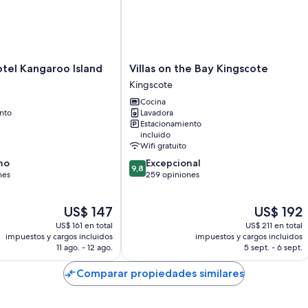
Patios privados, armarios o vestidores y cocinas
Villas
tel Kangaroo Island
Villas on the Bay Kingscote
on
Kingscote
the
Cocina
Bay
nto
Lavadora
Kingscote
Estacionamiento
Kingscote
incluido
Wifi gratuito
9.8
no
Excepcional
9,8
de
nes
259 opiniones
10,
Excepcional,
El
El
US$ 147
US$ 192
259
precio
precio
opiniones
US$ 161 en total
US$ 211 en total
actual
actual
impuestos y cargos incluidos
impuestos y cargos incluidos
es
es
11 ago. - 12 ago.
5 sept. - 6 sept.
de
de
US$ 147
US$ 192
Comparar propiedades similares