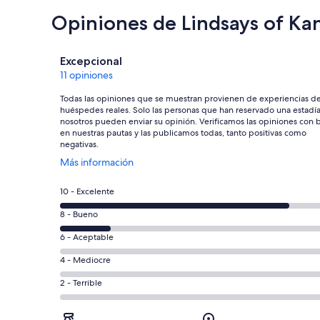
Opiniones de Lindsays of Ka
Opiniones
Excepcional
11 opiniones
Todas las opiniones que se muestran provienen de experiencias d
huéspedes reales. Solo las personas que han reservado una estadí
nosotros pueden enviar su opinión. Verificamos las opiniones con 
en nuestras pautas y las publicamos todas, tanto positivas como
negativas.
Se
Más información
abre
en
Evaluación:
10 - Excelente
una
10
nueva
Evaluación:
8 - Bueno
-
ventana
8
Excelente.
Evaluación:
6 - Aceptable
-
9
6
Bueno.
Evaluación:
4 - Mediocre
de
-
2
4
11
Aceptable.
Evaluación:
2 - Terrible
de
-
opiniones
0
2
11
Mediocre.
de
-