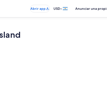
•
Abrir app
USD
Anunciar una prop
Island