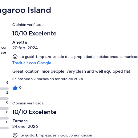
ngaroo Island
Opiniones
Opinión verificada
10/10 Excelente
Anette
e
a con
20 feb. 2024
base
Le gustó: Limpieza, estado de la propiedad e instalaciones, comunicac
Traducir con Google
Great location, nice people, very clean and well equipped flat.
Se hospedó 2 noches en febrero de 2024
9
0
2
0
Opinión verificada
10/10 Excelente
0
Tamara
0
24 ene. 2026
Le gustó: Limpieza, servicios, comunicación