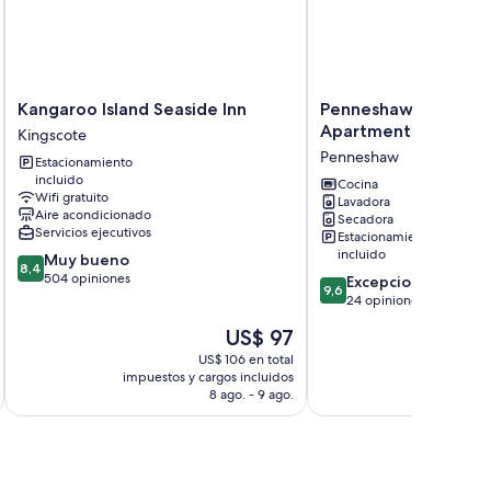
Kangaroo
Penneshaw
Kangaroo Island Seaside Inn
Penneshaw Oceanv
Island
Oceanview
Apartments
Kingscote
Seaside
Apartments
Penneshaw
Estacionamiento
Inn
Penneshaw
incluido
Kingscote
Cocina
Wifi gratuito
Lavadora
Aire acondicionado
Secadora
Servicios ejecutivos
Estacionamiento
incluido
8.4
Muy bueno
8,4
de
504 opiniones
9.6
Excepcional
9,6
10,
de
24 opiniones
Muy
10,
El
US$ 97
bueno,
Excepcional,
precio
504
24
US$ 106 en total
actual
opiniones
impuestos y cargos incluidos
opiniones
es
8 ago. - 9 ago.
de
US$ 97