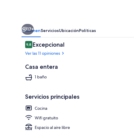
17+
Resumen
Servicios
Ubicación
Políticas
Opiniones
Excepcional
9,8
9,8 de 10
Ver las 11 opiniones
Casa entera
Detalle exter
1 baño
Servicios principales
Cocina
Wifi gratuito
Espacio al aire libre