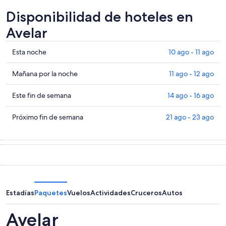
Disponibilidad de hoteles en
Avelar
Ver
Esta noche
10 ago - 11 ago
precios
de
Ver
Mañana por la noche
11 ago - 12 ago
propiedades
precios
en
de
Ver
Este fin de semana
14 ago - 16 ago
Avelar
propiedades
precios
para
en
de
Ver
Próximo fin de semana
21 ago - 23 ago
esta
Avelar
propiedades
precios
noche,
para
en
de
10
mañana
Avelar
propiedades
ago
por
para
en
-
la
este
Avelar
11
noche,
fin
para
ago
11
de
el
Estadías
Paquetes
Vuelos
Actividades
Cruceros
Autos
ago
semana,
próximo
-
14
fin
Avelar
12
ago
de