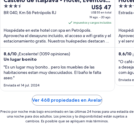
3.5
Del
3.5
Gastronomia
US$ 47
out
19
out
BR 040, Km 56 Petrópolis RJ
Estrada 
US$ 55 en total
19 ago. - 20 ago.
Rio de J
of
ago
of
impuestos y cargos incluidos
5
al
5
Hospédate en este hotel con spa en Petrópolis.
Hospédat
20
Aprovecha el desayuno incluido, el acceso a wifi gratis y el
Aprovech
ago,
estacionamiento gratis. Nuestros huéspedes destacan ...
y el ser
el
precio
8,6
/
10
¡Excelente! (1059 opiniones)
8,6
/
10
¡
por
Un lugar bonito
"O café
noche
"Es un lugar muy bonito.. pero los muebles de las
a deseja
es
habitaciones estan muy descuidados. El baño le falta
com água
de
aseo."
são exce
Enviada e
US$ 47
geral e
Enviada el 14 jul. 2024
Ver 468 propiedades en Avelar
Precio por noche más bajo encontrado en las últimas 24 horas para una estadía de
una noche para dos adultos. Los precios y la disponibilidad están sujetos a
cambios. Es posible que se apliquen más términos.