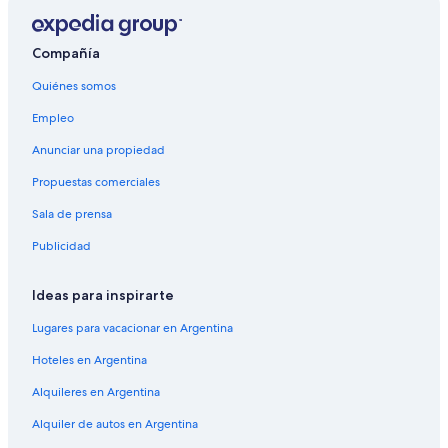
Alquiler de autos cerca de Maravista
Alquiler de autos cerca de Fuerte de Copacabana
Compañía
Alquiler de autos cerca de Vital Brasil
Quiénes somos
Alquiler de autos cerca de Convento de San Antonio
Empleo
Anunciar una propiedad
Propuestas comerciales
Sala de prensa
Publicidad
Ideas para inspirarte
Lugares para vacacionar en Argentina
Hoteles en Argentina
Alquileres en Argentina
Alquiler de autos en Argentina