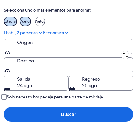
ago
-
semana,
Selecciona uno o más elementos para ahorrar:
16
21
ago
ago
Estadías
Vuelos
Autos
-
23
1 hab., 2 personas
Económica
ago
Origen
Origen
Destino
Destino
Salida
Regreso
24 ago
25 ago
Solo necesito hospedaje para una parte de mi viaje
Buscar