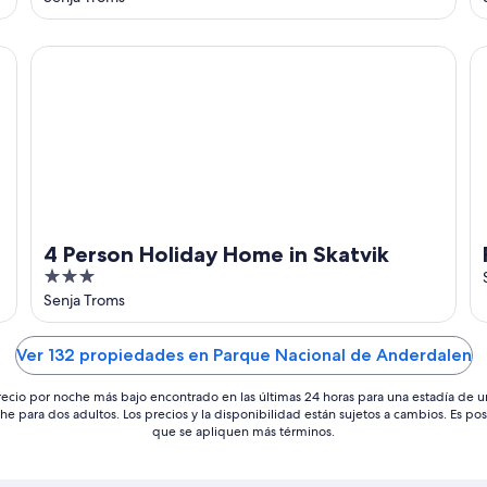
of
5
4 Person Holiday Home in Skatvik
Fa
4 Person Holiday Home in Skatvik
3
out
Senja Troms
of
5
Ver 132 propiedades en Parque Nacional de Anderdalen
recio por noche más bajo encontrado en las últimas 24 horas para una estadía de u
he para dos adultos. Los precios y la disponibilidad están sujetos a cambios. Es pos
que se apliquen más términos.