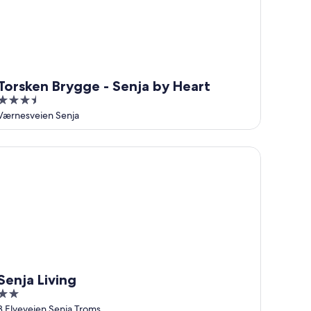
Torsken Brygge - Senja by Heart
3.5
out
Værnesveien Senja
of
5
nja Living
Senja Living
2
out
3 Elveveien Senja Troms