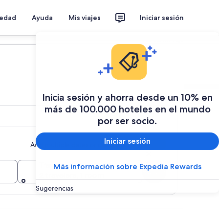
iedad
Ayuda
Mis viajes
Iniciar sesión
Planear mi viaje
Inicia sesión y ahorra desde un 10% en
más de 100.000 hoteles en el mundo
por ser socio.
Iniciar sesión
Add multiple dates or destinations
Travelers
Más información sobre Expedia Rewards
Buscar
2 travelers, 1 room
Sugerencias