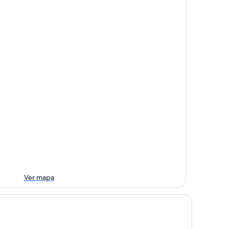
Ver mapa
rsken Brygge - Senja by Heart