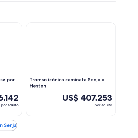
ø por Kvaloya y Sommaroy
Tromso icónica caminata Senja a Hesten
msø por
Tromso icónica caminata Senja a
Hesten
6.142
US$ 407.253
por adulto
por adulto
en Senja