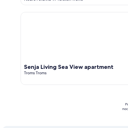
of
5
Senja Living Sea View apartment
Senja Living Sea View apartment
Troms Troms
P
noc