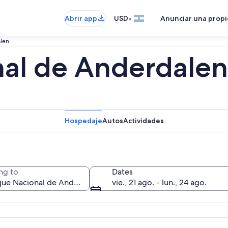
•
Abrir app
USD
Anunciar una prop
len
al de Anderdalen
Hospedaje
Autos
Actividades
ng to
Dates
vie., 21 ago. - lun., 24 ago.