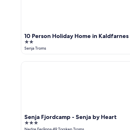
-
7
fin
8
ago
de
ago
-
semana,
9
14
ago
ago
-
10 Person Holiday Home in Kaldfarnes
16
2
ago
out
Senja Troms
of
5
Senja Fjordcamp - Senja by Heart
Senja Fjordcamp - Senja by Heart
3
out
Nedre Ferånna 49 Torsken Troms