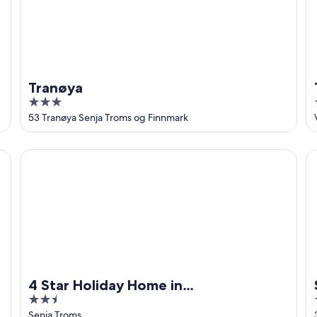
Tranøya
3
out
53 Tranøya Senja Troms og Finnmark
of
5
4 Star Holiday Home in Stonglandseidet
Se
4 Star Holiday Home in
2.5
Stonglandseidet
out
Senja Troms