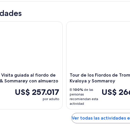
idades
isita guiada al fiordo de Kvaløya & Sommarøy con almuerzo
Tour de los Fiordos de Troms
 Visita guiada al fiordo de
Tour de los Fiordos de Tro
 & Sommarøy con almuerzo
Kvaloya y Sommaroy
US$ 257.017
US$ 26
El
100%
de las
personas
por adulto
recomiendan esta
actividad
Ver todas las actividades 