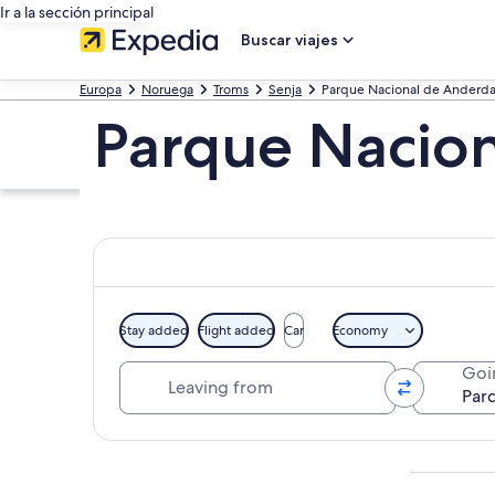
Ir a la sección principal
Buscar viajes
Europa
Noruega
Troms
Senja
Parque Nacional de Anderda
Parque Nacion
Stay added
Flight added
Car
Economy
Leaving from
Goi
Ver mapa