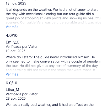
10
18 nov. 2025
It all depends on the weather. We had a lot of snow to start
the day with occasional clearing but our tour guide did a
great job of stopping at view points and showing us beautiful
scenery. Our guide Vera was very personable and it was nice
being a part of a small group.
Ver más
4.0/10
4.0
Emily_C
de
Verificada por Viator
10
19 oct. 2025
Where do I start? The guide never introduced himself. He
only seemed to make conversation with a couple of people in
the tour. He did not give us any sort of summary of the day
and certainly did not explain the stops that were made. It
was raining and I would like to know what was important to
Ver más
get out to see or traipse through mud or whatever the case
6.0/10
may be before I made the decision to go in the rain. I could
6.0
hear the guide talking to the people up front but did not hear
Liisa_M
what was being said. It would have been nice for him to
de
Verificada por Viator
include all the tourists in his education, insights, etc. one of
10
28 abr. 2025
the other ladies in the tour and I agreed there was nothing
spectacular on this trip. There were so many roadside
We had a really bad weather, and it had an effect on the