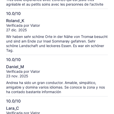
agréable et au petits soins avec les personnes de l'activite
10.0/10
10.0
Roland_K
de
Verificada por Viator
10
27 dic. 2025
Wir haben sehr schöne Orte in der Nähe von Tromsø besucht
und sind am Ende zur Insel Sommarøy gefahren. Sehr
schöne Landschaft und leckeres Essen. Es war ein schöner
Tag.
10.0/10
10.0
Daniel_M
de
Verificada por Viator
10
23 nov. 2025
Andrea ha sido un gran conductor. Amable, simpático,
amigable y domina varios idiomas. Se conoce la zona y nos
ha contado bastante información
10.0/10
10.0
Lara_C
de
Verificada por Viator