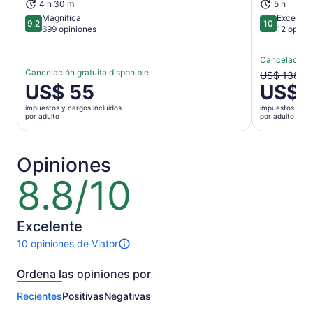
4 h 30 m
5 h
Magnífica
Excepcio
9.2
10
9.2 de 10
10 de 10
699 opiniones
12 opini
Cancelación g
Cancelación gratuita disponible
El
US$ 138
El
US$ 55
US$ 
precio
precio
anterior
impuestos y cargos incluidos
impuestos y car
es
era
por adulto
por adulto
de
US$ 138
US$ 55.
y
por
el
Opiniones
adulto
actual
8.8/10
8.8
es
de
US$ 115
10
por
Excelente
adulto
10 opiniones de Viator
10
opiniones
Ordena las opiniones por
sobre
esta
Recientes
Positivas
Negativas
actividad.
Más