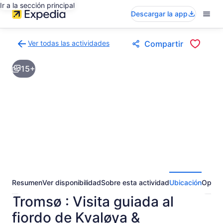
Ir a la sección principal
Descargar la app
Ver todas las actividades
Compartir
Volver
a
15+
la
página
de
resultados
de
actividades
Resumen
Ver disponibilidad
Sobre esta actividad
Ubicación
Opini
Tromsø : Visita guiada al
fiordo de Kvaløya &