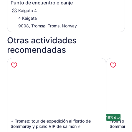
Punto de encuentro o canje
Kaigata 4
4 Kaigata
9008, Tromsø, Troms, Norway
Otras actividades
recomendadas
16% dto.
⭐ Tromsø: tour de expedición al fiordo de
Tromso Excu
Se abrirá en una nueva pestaña
Sommarøy y picnic VIP de salmón ⭐
Sommaroy 