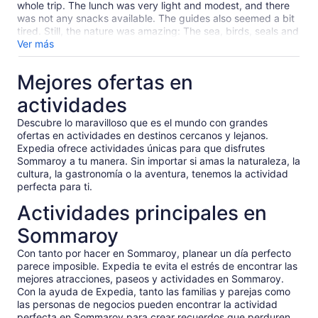
waterfalls that, because it was raining, were flowing so
whole trip. The lunch was very light and modest, and there
beautifully but all we got was a glance through fogged
was not any snacks available. The guides also seemed a bit
window as we drove by
tired. Still, the nature was amazing: The sea, birds, seals and
otters really made my day. On a beautiful day, this could be
Ver más
just awesome!
Mejores ofertas en
actividades
Descubre lo maravilloso que es el mundo con grandes
ofertas en actividades en destinos cercanos y lejanos.
Expedia ofrece actividades únicas para que disfrutes
Sommaroy a tu manera. Sin importar si amas la naturaleza, la
cultura, la gastronomía o la aventura, tenemos la actividad
perfecta para ti.
Actividades principales en
Sommaroy
Con tanto por hacer en Sommaroy, planear un día perfecto
parece imposible. Expedia te evita el estrés de encontrar las
mejores atracciones, paseos y actividades en Sommaroy.
Con la ayuda de Expedia, tanto las familias y parejas como
las personas de negocios pueden encontrar la actividad
perfecta en Sommaroy para crear recuerdos que perduren