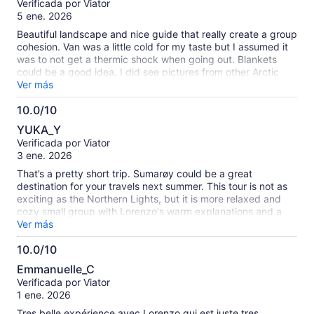
Verificada por Viator
10
5 ene. 2026
Beautiful landscape and nice guide that really create a group
cohesion. Van was a little cold for my taste but I assumed it
was to not get a thermic shock when going out. Blankets
could be a good idea. I did see pictures from other Arctic
Fjords Tour that showed beautiful places we did not see but
Ver más
it might have been a different tour under the same name.
10.0/10
10.0
YUKA_Y
de
Verificada por Viator
10
3 ene. 2026
That’s a pretty short trip. Sumarøy could be a great
destination for your travels next summer. This tour is not as
exciting as the Northern Lights, but it is more relaxed and
cozy small group with Lorenzo's warm explanations and a
tasty soup lunch at a nice restaurant.
Ver más
10.0/10
10.0
Emmanuelle_C
de
Verificada por Viator
10
1 ene. 2026
Tres belle expérience avec Lorenzo qui est juste tres