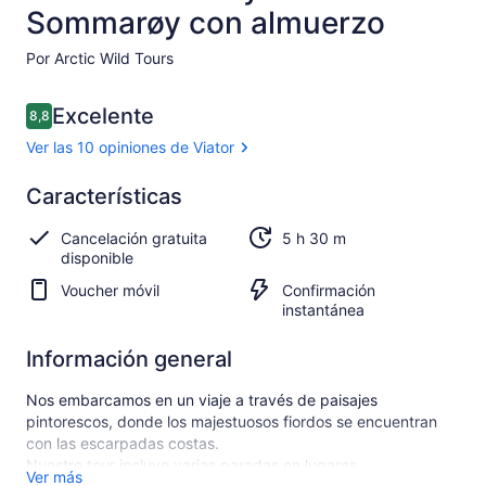
Sommarøy con almuerzo
Por Arctic Wild Tours
Opiniones
Excelente
8,8
8,8 de 10
Ver las 10 opiniones de Viator
Excelente
Características
8.8
8.8 de 10
Ver las
Cancelación gratuita
5 h 30 m
10
disponible
opiniones
de Viator
Voucher móvil
Confirmación
instantánea
Información general
Nos embarcamos en un viaje a través de paisajes
pintorescos, donde los majestuosos fiordos se encuentran
con las escarpadas costas.
Nuestro tour incluye varias paradas en lugares
Ver más