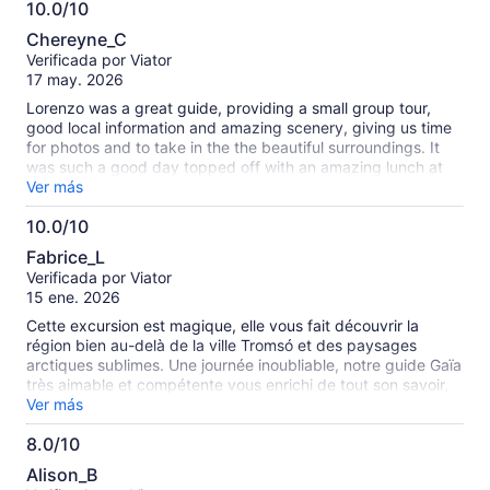
10.0/10
información
10.0
sobre
Chereyne_C
de
las
Verificada por Viator
10
opiniones
17 may. 2026
verificadas
Lorenzo was a great guide, providing a small group tour,
good local information and amazing scenery, giving us time
for photos and to take in the the beautiful surroundings. It
was such a good day topped off with an amazing lunch at
one of the destination restaurants.
Ver más
10.0/10
10.0
Fabrice_L
de
Verificada por Viator
10
15 ene. 2026
Cette excursion est magique, elle vous fait découvrir la
région bien au-delà de la ville Tromsó et des paysages
arctiques sublimes. Une journée inoubliable, notre guide Gaïa
très aimable et compétente vous enrichi de tout son savoir,
sympa et très professionnelle, bel endroit pour le repas
Ver más
traditionnel norvégien basé sur les soupes.
8.0/10
8.0
Alison_B
de