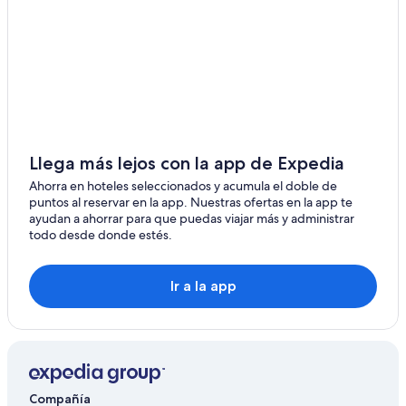
Hoteles con bar en Asbury Park
Hoteles en Bay Head
Hostels en Morris Plains
Hoteles en Westwood
Hoteles en Buttzville
Hoteles de MGM en Municipio de Egg Harbor
Llega más lejos con la app de Expedia
Hoteles de Starwood Capital en Secaucus
Ahorra en hoteles seleccionados y acumula el doble de
puntos al reservar en la app. Nuestras ofertas en la app te
Apartamentos en Secaucus
ayudan a ahorrar para que puedas viajar más y administrar
todo desde donde estés.
Resorts en Red Bank
Hoteles gay friendly en Asbury Park
Ir a la app
Hoteles 4 estrellas en Elizabeth
Hoteles baratos en Rahway
Hoteles con casino en Atlantic City
Compañía