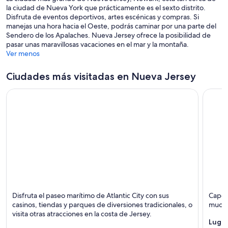
la ciudad de Nueva York que prácticamente es el sexto distrito.
Disfruta de eventos deportivos, artes escénicas y compras. Si
manejas una hora hacia el Oeste, podrás caminar por una parte del
Sendero de los Apalaches. Nueva Jersey ofrece la posibilidad de
pasar unas maravillosas vacaciones en el mar y la montaña.
Ver menos
Ciudades más visitadas en Nueva Jersey
Atlantic City
Cape 
Disfruta el paseo marítimo de Atlantic City con sus
Cape M
Paseos a pie, Casinos y Playas
Playas
casinos, tiendas y parques de diversiones tradicionales, o
mucho
visita otras atracciones en la costa de Jersey.
Lugar