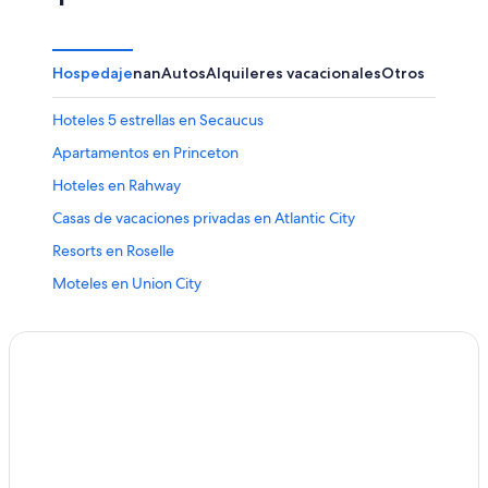
Hospedaje
nan
Autos
Alquileres vacacionales
Otros
Hoteles 5 estrellas en Secaucus
Apartamentos en Princeton
Hoteles en Rahway
Casas de vacaciones privadas en Atlantic City
Resorts en Roselle
Moteles en Union City
Apartamentos en Edgewater
Hoteles de MGM en Atlantic City
Villas en Elizabeth
Apartamentos en Neptune City
Hoteles de La Quinta Inn & Suites en Secaucus
Hoteles haciendas en Wyckoff