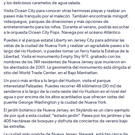
y los deliciosos caramelos de agua salada.
Visita Ocean City para conocer otras hermosas playas y realizar un
paseo más tranquilo por el malecón. También encontrarás minigolf,
videojuegos, parques de diversiones y más opciones de
entretenimiento para los niños. Durante el verano, podrás escuchar
a la orquesta Ocean City Pops. Navega por el océano Atlántico.
Puedes ir al parque estatal Liberty en Jersey City para admirar las
vistas de la ciudad de Nueva York y realizar un agradable paseo a lo
largo del río Hudson, o puedes tomar un ferry hasta la Estatua de la
Libertad. Visita el monumento Empty Sky 9/11, grabado con los
nombres de los 749 residentes de Nueva Jersey que murieron en
los atentados de 2001. La geometría del monumento está dirigida al
sitio del World Trade Center, en el Bajo Manhattan.
Un poco más arriba a lo largo del Hudson, visita el parque
interestatal Palisades. Puedes recorrer 48 kilómetros (30 mi) de
senderos a lo largo de la costa oeste del río Hudson en el nivel del
agua o por encima de los altos acantilados que ofrecen vistas del
puente George Washington y la ciudad de Nueva York.
El jardín botánico de Nueva Jersey, en Skylands es un claro ejemplo
de por qué a esta ciudad: "estado jardín". Pasea por los jardines y las
405 hectáreas de bosques y disfruta de conciertos de verano bajo
las estrellas.
La ciudad más grande de Nueva Jersey, Newark, está tan cerca de