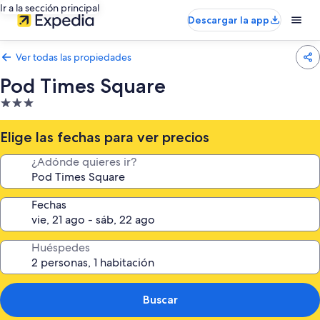
Ir a la sección principal
Descargar la app
Ver todas las propiedades
Pod Times Square
Propiedad
de
3.0
Elige las fechas para ver precios
estrellas
¿Adónde quieres ir?
Fechas
Huéspedes
Buscar