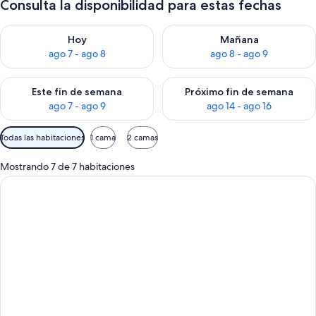
Consulta la disponibilidad para estas fechas
Consulta la disponibilidad para hoy ago 7 - ago 8
Consulta la disponibilidad pa
Hoy
Mañana
ago 7 - ago 8
ago 8 - ago 9
Consulta la disponibilidad para este fin de semana ago 7 - ag
Consulta la disponibilidad par
Este fin de semana
Próximo fin de semana
ago 7 - ago 9
ago 14 - ago 16
Filtros
Todas las habitaciones
1 cama
2 camas
disponibles
para
Mostrando 7 de 7 habitaciones
las
habitaciones