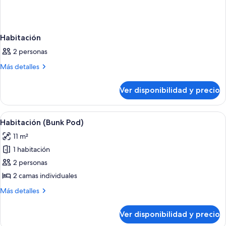
Habitación
2 personas
Más
Más detalles
detalles
sobre
Ver disponibilidad y precio
Habitación
Ver
Habitación de hotel compacta con litera
10
Habitación (Bunk Pod)
todas
11 m²
las
1 habitación
fotos
de
2 personas
Habitación
2 camas individuales
(Bunk
Más
Más detalles
Pod)
detalles
sobre
Ver disponibilidad y precio
Habitación