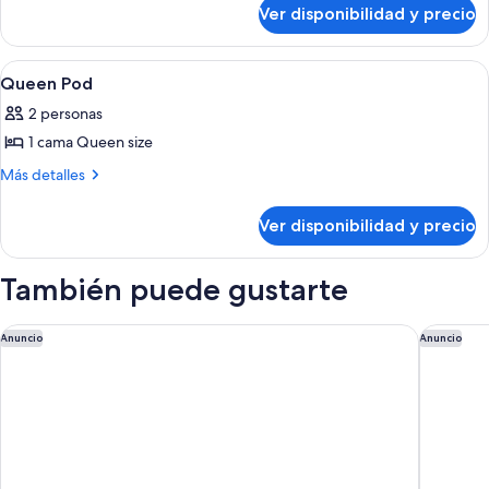
sobre
Pod
Ver disponibilidad y precio
Bunk
Pod
Ver
Una habitación de hotel con cama, escri
5
Queen Pod
todas
2 personas
las
1 cama Queen size
fotos
de
Más
Más detalles
detalles
Queen
sobre
Pod
Ver disponibilidad y precio
Queen
Pod
También puede gustarte
The Wall Street Hotel
The Lond
Anuncio
Anuncio