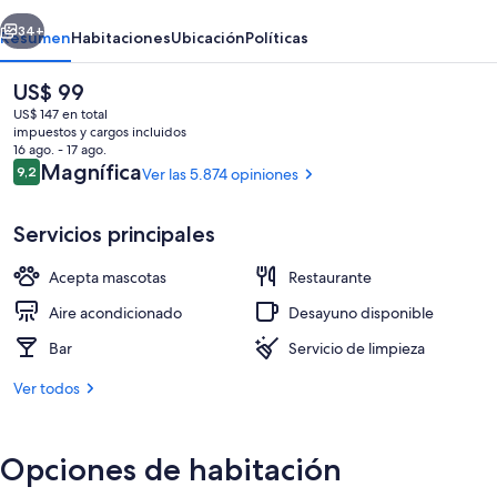
erior
Siguiente
34+
Resumen
Habitaciones
Ubicación
Políticas
El
US$ 99
precio
US$ 147 en total
actual
impuestos y cargos incluidos
es
16 ago. - 17 ago.
de
Opiniones
Magnífica
9,2
Ver las 5.874 opiniones
9,2 de 10
US$ 99
Servicios principales
Recepción
Acepta mascotas
Restaurante
Aire acondicionado
Desayuno disponible
Bar
Servicio de limpieza
Ver todos
Opciones de habitación