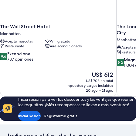
The Wall Street Hotel
The Lond
City
Manhattan
Manhatta
Acepta mascotas
Wifi gratuito
Restaurante
Aire acondicionado
Acepta 
Restaura
9.6
Excepcional
9,6
de
737 opiniones
9.2
Magní
9,2
10,
de
1.004 
Excepcional,
10,
El
US$ 612
737
Magnífico
precio
opiniones
US$ 706 en total
1.004
actual
impuestos y cargos incluidos
opiniones
es
20 ago. - 21 ago.
de
Inicia sesión para ver los descuentos y las ventajas que reúnen
US$ 612
los requisitos. ¡Más recompensas te llevan a más aventuras!
Iniciar sesión
Registrarme gratis