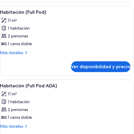
(Bunk
Pod)
Ver
Habitación de hotel con cama, escritorio
11
Habitación (Full Pod)
todas
11 m²
las
1 habitación
fotos
de
2 personas
Habitación
1 cama doble
(Full
Más
Más detalles
Pod)
detalles
sobre
Ver disponibilidad y precio
Habitación
(Full
Pod)
Ver
Caja de seguridad en la habitación, esc
7
Habitación (Full Pod ADA)
todas
11 m²
las
1 habitación
fotos
de
2 personas
Habitación
1 cama doble
(Full
Más
Más detalles
Pod
detalles