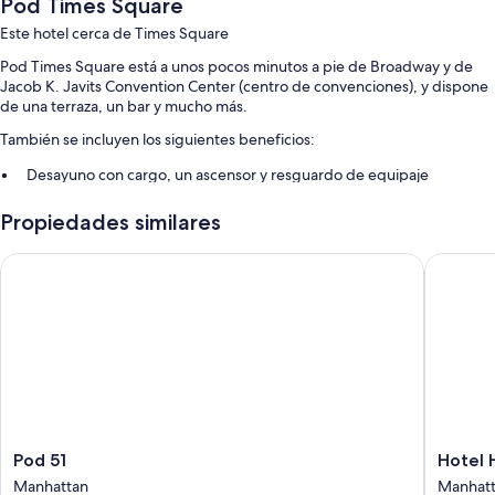
Pod Times Square
Este hotel cerca de Times Square
Pod Times Square está a unos pocos minutos a pie de Broadway y de
Jacob K. Javits Convention Center (centro de convenciones), y dispone
de una terraza, un bar y mucho más.
También se incluyen los siguientes beneficios:
Desayuno con cargo, un ascensor y resguardo de equipaje
Servicios de concierge, personal multilingüe y áreas para no
Propiedades similares
fumadores
Recepción disponible las 24 horas
Pod 51
Hotel He
Los huéspedes dejan muy buenas opiniones sobre la atención del
personal y la cercanía con la zona de compras
Características de las habitaciones
Las 665 habitaciones ofrecen comodidades como aire acondicionado.
También brindan atenciones como sillas de escritorio y cajas de
seguridad. Los huéspedes destacan la limpieza y la tranquilidad de las
habitaciones en esta propiedad.
Pod
Hotel
Pod 51
Hotel 
También se incluyen los siguientes beneficios adicionales en todas las
51
Henri
Manhattan
Manhat
habitaciones: