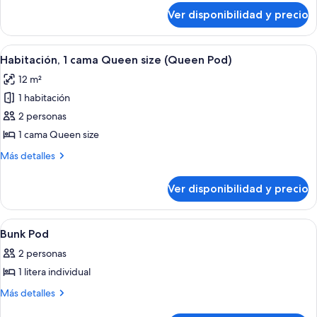
ADA)
sobre
Ver disponibilidad y precio
Habitación
(Full
Pod
Ver
Caja de seguridad en la habitación, esc
10
ADA)
Habitación, 1 cama Queen size (Queen Pod)
todas
12 m²
las
1 habitación
fotos
de
2 personas
Habitación,
1 cama Queen size
1
Más
Más detalles
cama
detalles
Queen
sobre
Ver disponibilidad y precio
Habitación,
size
1
(Queen
cama
Ver
Habitación de hotel con literas, cabec
Pod)
5
Queen
Bunk Pod
todas
size
2 personas
(Queen
las
Pod)
1 litera individual
fotos
de
Más
Más detalles
detalles
Bunk