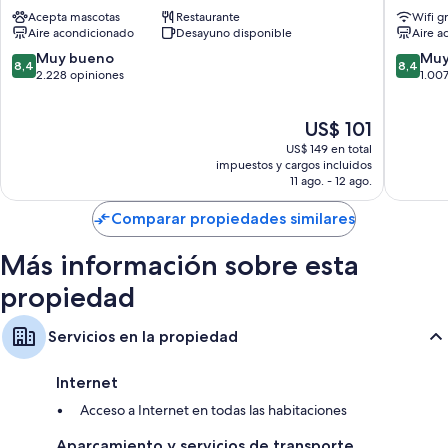
Manhattan
NY
Acepta mascotas
Restaurante
Wifi g
Manhatt
Baños con cabezales de ducha tipo lluvia y artículos de tocador
Aire acondicionado
Desayuno disponible
Aire a
gratuitos
8.4
8.4
Muy bueno
Muy
8,4
8,4
Bombillas LED, calefacción y servicio de limpieza diario
de
de
2.228 opiniones
1.00
10,
10,
Muy
Muy
El
US$ 101
bueno,
bueno,
precio
2.228
1.007
US$ 149 en total
actual
opiniones
opinion
impuestos y cargos incluidos
es
11 ago. - 12 ago.
de
US$ 101
Comparar propiedades similares
Más información sobre esta
propiedad
Servicios en la propiedad
Internet
Acceso a Internet en todas las habitaciones
Aparcamiento y servicios de transporte