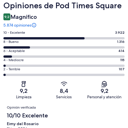
Opiniones
Opiniones de Pod Times Square
Magnífico
9,2
5.874 opiniones
Evaluación:
10 - Excelente
3.922
10
Evaluación:
8 - Bueno
1.316
-
8
Excelente.
Evaluación:
6 - Aceptable
414
-
3922
6
Bueno.
Evaluación:
4 - Mediocre
115
de
-
1316
4
5874
Aceptable.
Evaluación:
2 - Terrible
107
de
-
opiniones
414
2
5874
Mediocre.
de
-
opiniones
115
5874
Terrible.
de
9,2
8,4
9,2
opiniones
107
5874
Limpieza
Servicios
Personal y atención
de
opiniones
Opiniones
5874
Opinión verificada
opiniones
10/10 Excelente
Eimy del Rosario