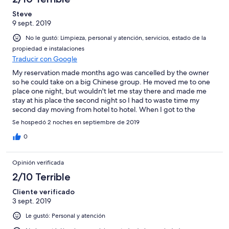
Steve
9 sept. 2019
No le gustó: Limpieza, personal y atención, servicios, estado de la
propiedad e instalaciones
Traducir con Google
My reservation made months ago was cancelled by the owner
so he could take on a big Chinese group. He moved me to one
place one night, but wouldn't let me stay there and made me
stay at his place the second night so I had to waste time my
second day moving from hotel to hotel. When I got to the
Puatakanave, there was dirty soap with pubic hair in the shower,
Se hospedó 2 noches en septiembre de 2019
as well as roaches and beetles in the room. it had not been
cleaned, as there were used towels and blood on the sheets.
0
Opinión verificada
2/10 Terrible
Cliente verificado
3 sept. 2019
Le gustó: Personal y atención