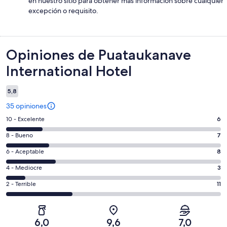
en nuestro sitio para obtener más información sobre cualquier
excepción o requisito.
Opiniones
Opiniones de Puataukanave
International Hotel
5,8
35 opiniones
Evaluación:
10 - Excelente
6
10
Evaluación:
8 - Bueno
7
-
8
Excelente.
Evaluación:
6 - Aceptable
8
-
6
6
Bueno.
Evaluación:
4 - Mediocre
3
de
-
7
4
35
Aceptable.
Evaluación:
2 - Terrible
11
de
-
opiniones
8
2
35
Mediocre.
de
-
opiniones
3
35
Terrible.
de
6,0
9,6
7,0
opiniones