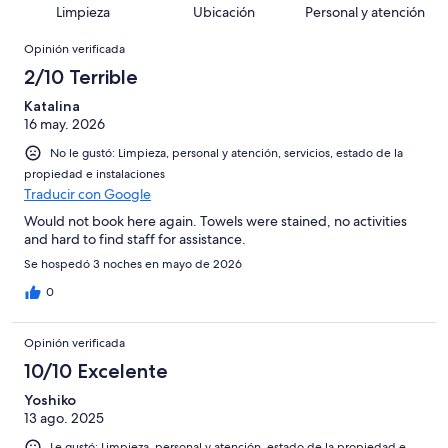
11
35
Limpieza
Ubicación
Personal y atención
de
opiniones
Opiniones
35
Opinión verificada
opiniones
2/10 Terrible
Katalina
16 may. 2026
No le gustó: Limpieza, personal y atención, servicios, estado de la
propiedad e instalaciones
Traducir con Google
Would not book here again. Towels were stained, no activities
and hard to find staff for assistance.
Se hospedó 3 noches en mayo de 2026
0
Opinión verificada
10/10 Excelente
Yoshiko
13 ago. 2025
Le gustó: Limpieza, personal y atención, estado de la propiedad e