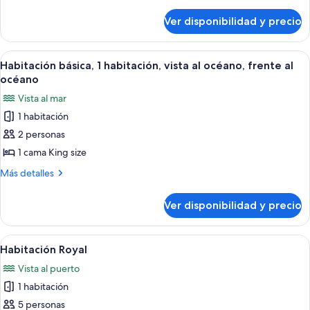
detalles
sobre
Ver disponibilidad y precio
Habitación
Deluxe
Ver
Habitación de hotel con una cama gran
2
Habitación básica, 1 habitación, vista al océano, frente al
todas
océano
las
Vista al mar
fotos
1 habitación
de
2 personas
Habitación
básica,
1 cama King size
1
Más
Más detalles
habitación,
detalles
sobre
vista
Ver disponibilidad y precio
Habitación
al
básica,
océano,
1
Ver
Una sala de estar con un sofá, un sill
4
frente
habitación,
Habitación Royal
todas
vista
al
Vista al puerto
al
las
océano
océano,
1 habitación
fotos
frente
de
5 personas
al