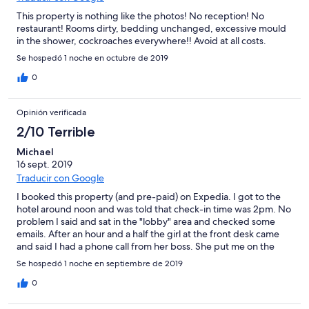
This property is nothing like the photos! No reception! No
restaurant! Rooms dirty, bedding unchanged, excessive mould
in the shower, cockroaches everywhere!! Avoid at all costs.
Se hospedó 1 noche en octubre de 2019
0
Opinión verificada
2/10 Terrible
Michael
16 sept. 2019
Traducir con Google
I booked this property (and pre-paid) on Expedia. I got to the
hotel around noon and was told that check-in time was 2pm. No
problem I said and sat in the "lobby" area and checked some
emails. After an hour and a half the girl at the front desk came
and said I had a phone call from her boss. She put me on the
phone with him and he proceeded to tell me that they didn't
Se hospedó 1 noche en septiembre de 2019
actually have any rooms and that they would have to put me up
somewhere else. They put me in a bed and breakfast with a
0
shared living area with 3 other people. No apologies were
made.