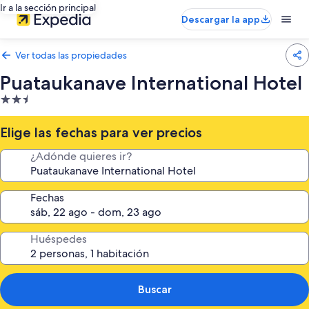
Ir a la sección principal
Descargar la app
Ver todas las propiedades
Puataukanave International Hotel
Propiedad
de
2.5
Elige las fechas para ver precios
estrellas
¿Adónde quieres ir?
Fechas
Huéspedes
Buscar