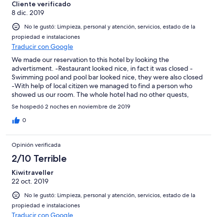
Cliente verificado
8 dic. 2019
No le gustó: Limpieza, personal y atención, servicios, estado de la
propiedad e instalaciones
Traducir con Google
We made our reservation to this hotel by looking the
advertisment. -Restaurant looked nice, in fact it was closed -
Swimming pool and pool bar looked nice, they were also closed
-With help of local citizen we managed to find a person who
showed us our room. The whole hotel had no other quests,
spooky. We did not stay there, but chose another place to stay.
Se hospedó 2 noches en noviembre de 2019
0
Opinión verificada
2/10 Terrible
Kiwitraveller
22 oct. 2019
No le gustó: Limpieza, personal y atención, servicios, estado de la
propiedad e instalaciones
Traducir con Google