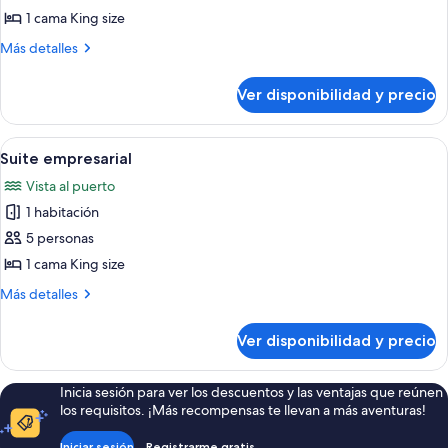
Habitación
océano
1 cama King size
Royal
Más
Más detalles
detalles
sobre
Ver disponibilidad y precio
Habitación
Royal
Ver
Habitación de hotel con cama, escritor
4
Suite empresarial
todas
Vista al puerto
las
1 habitación
fotos
de
5 personas
Suite
1 cama King size
empresarial
Más
Más detalles
detalles
sobre
Ver disponibilidad y precio
Suite
empresarial
Inicia sesión para ver los descuentos y las ventajas que reúnen
los requisitos. ¡Más recompensas te llevan a más aventuras!
Iniciar sesión
Registrarme gratis