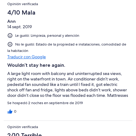
Opinión verificada
4/10 Mala
Ann
14 sept. 2019
Le gustó: Limpieza, personal y atención
No le gustó: Estado de la propiedad e instalaciones, comodidad de
la habitación
Traducir con Google
Wouldn’t stay here again.
A large light room with balcony and uninterrupted sea views,
right on the waterfront in town. Air conditioner didn’t work,
pedestal fan sounded like a train until I fixed it, got electric
shock off fan and fridge, lights above beds didn’t work, shower
door didn’t close so the floor was flooded each time. Mattresses
were worn. One dining chair and two tables were the only
Se hospedó 2 noches en septiembre de 2019
furniture. No chairs to sit out on balcony. It was hard to sleep at
night due to being uncomfortably hot. This hotel has seen much
0
better days. We stayed there for two nights because it was the
only one available. The staff tried hard, room cleaning was
Opinión verificada
good.
2/10 Terrible