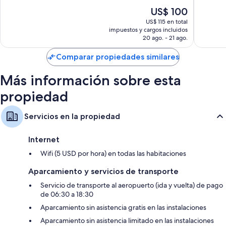
10,
Magnífi
El
US$ 100
Bueno,
27
precio
145
US$ 115 en total
opinion
actual
impuestos y cargos incluidos
opiniones
es
20 ago. - 21 ago.
de
US$ 100
Comparar propiedades similares
Más información sobre esta
propiedad
Servicios en la propiedad
Internet
Wifi (5 USD por hora) en todas las habitaciones
Aparcamiento y servicios de transporte
Servicio de transporte al aeropuerto (ida y vuelta) de pago
de 06:30 a 18:30
Aparcamiento sin asistencia gratis en las instalaciones
Aparcamiento sin asistencia limitado en las instalaciones