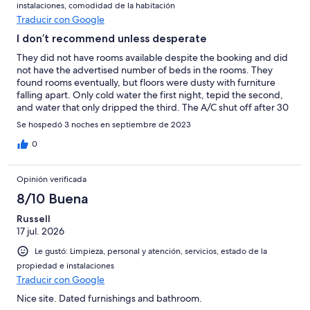
instalaciones, comodidad de la habitación
Traducir con Google
I don’t recommend unless desperate
They did not have rooms available despite the booking and did
not have the advertised number of beds in the rooms. They
found rooms eventually, but floors were dusty with furniture
falling apart. Only cold water the first night, tepid the second,
and water that only dripped the third. The A/C shut off after 30
minutes no matter what setting was used, which they seemed
Se hospedó 3 noches en septiembre de 2023
to know and did nothing about. Credit card machine was not
working, and they said they would try again on Monday.
0
Instead, they banged on the door at 9 PM and made us go to an
ATM across the street to pull the full amount in the dark.
Opinión verificada
Cockroaches on the floor, pool was completely green and slimy,
no effort to maintain. They did not offer meals and did not
8/10 Buena
provide accurate advice on where and when we could get food
Russell
for the family on Sunday, when almost everything in town was
17 jul. 2026
closed (I could have prepared if I’d known nothing was available
until 11:00).
Le gustó: Limpieza, personal y atención, servicios, estado de la
propiedad e instalaciones
Traducir con Google
Nice site. Dated furnishings and bathroom.