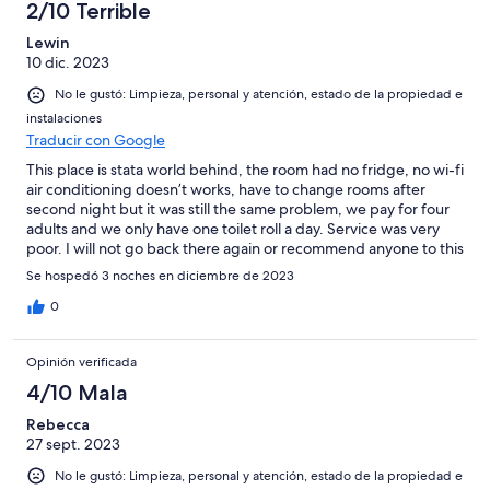
said ‘oh no’ when we told them…
2/10 Terrible
Lewin
10 dic. 2023
No le gustó: Limpieza, personal y atención, estado de la propiedad e
instalaciones
Traducir con Google
This place is stata world behind, the room had no fridge, no wi-fi
air conditioning doesn’t works, have to change rooms after
second night but it was still the same problem, we pay for four
adults and we only have one toilet roll a day. Service was very
poor. I will not go back there again or recommend anyone to this
poor service place like this.
Se hospedó 3 noches en diciembre de 2023
0
Opinión verificada
4/10 Mala
Rebecca
27 sept. 2023
No le gustó: Limpieza, personal y atención, estado de la propiedad e