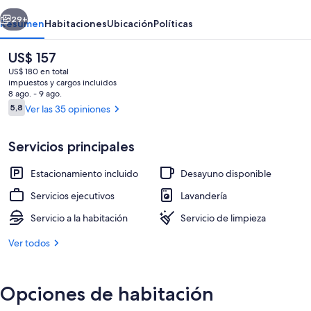
erior
Siguiente
29+
Resumen
Habitaciones
Ubicación
Políticas
El
US$ 157
precio
US$ 180 en total
actual
impuestos y cargos incluidos
es
8 ago. - 9 ago.
de
Opiniones
5,8
Ver las 35 opiniones
5,8 de 10
US$ 157
Servicios principales
Vista desde la habitación
Estacionamiento incluido
Desayuno disponible
Servicios ejecutivos
Lavandería
Servicio a la habitación
Servicio de limpieza
Ver todos
Opciones de habitación