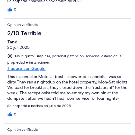
Se hospedó 7 noches en noviembre de 2023
0
Opinión verificada
2/10 Terrible
Tandi
20 jul. 2025
No le gustó: Limpieza, personal y atención, servicios, estado de la
propiedad e instalaciones
Traducir con Google
This is a one star Motel at best. I showered in jandals it was so
dirty They ran a nightclub on the hotel property, Mon-Sat nights
We paid for breakfast, they closed down the “restaurant“ for the
week. The receptionist told me to empty my own bin at the
dumpster, after we hadn’t had room service for four nights-
didn’t see any maids until a week after we were there. The
Se hospedó 6 noches en julio de 2025
owner, who sat around on his phone gave some sob story about
it being the airline and govt’s fault. However it looked like all his
0
money went into two flash boats, two flash cars and a random
waterslide into the mariner (it’s not near a beach) Everyone in
Opinión verificada
town who asked where we were staying, rolled their eyes or