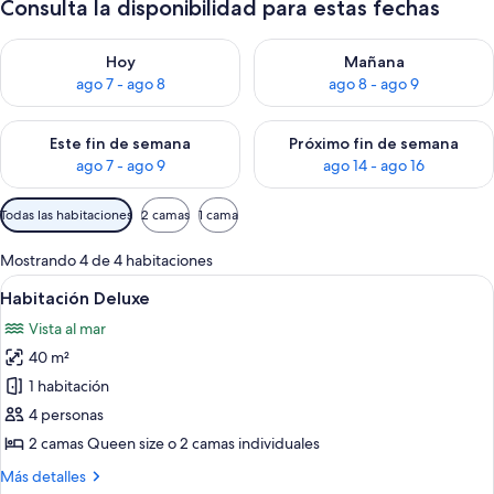
Consulta la disponibilidad para estas fechas
Consulta la disponibilidad para hoy ago 7 - ago 8
Consulta la disponibilidad pa
Hoy
Mañana
ago 7 - ago 8
ago 8 - ago 9
Consulta la disponibilidad para este fin de semana ago 7 - ag
Consulta la disponibilidad par
Este fin de semana
Próximo fin de semana
ago 7 - ago 9
ago 14 - ago 16
Filtros
Todas las habitaciones
2 camas
1 cama
disponibles
para
Mostrando 4 de 4 habitaciones
las
Ver
Habitación de hotel con dos camas, una
9
Habitación Deluxe
habitaciones
todas
Vista al mar
las
40 m²
fotos
de
1 habitación
Habitación
4 personas
Deluxe
2 camas Queen size o 2 camas individuales
Más
Más detalles