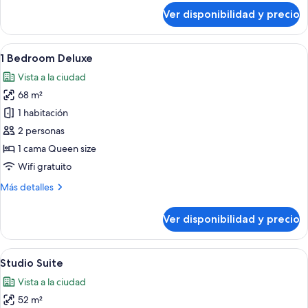
Suite
sobre
Ver disponibilidad y precio
2
Bed
|
Ver
Un espacio abierto moderno que combi
20
2
1 Bedroom Deluxe
todas
Bath
Vista a la ciudad
Suite
las
68 m²
fotos
de
1 habitación
1
2 personas
Bedroom
1 cama Queen size
Deluxe
Wifi gratuito
Más
Más detalles
detalles
sobre
Ver disponibilidad y precio
1
Bedroom
Deluxe
Ver
Un dormitorio moderno con una cama gr
16
Studio Suite
todas
Vista a la ciudad
las
52 m²
fotos