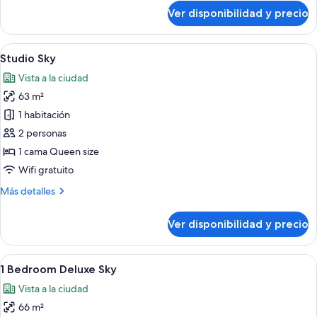
Suite
sobre
Ver disponibilidad y precio
1
Bed
|
Ver
Habitación de hotel moderna con una c
5
1
Studio Sky
todas
Bath
Vista a la ciudad
Suite
las
63 m²
fotos
de
1 habitación
Studio
2 personas
Sky
1 cama Queen size
Wifi gratuito
Más
Más detalles
detalles
sobre
Ver disponibilidad y precio
Studio
Sky
Ver
Una sala de estar moderna con televiso
24
1 Bedroom Deluxe Sky
todas
Vista a la ciudad
las
66 m²
fotos