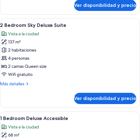
sobre
Ver disponibilidad y precio
2
Bedroom
Sky
Ver
Un apartamento moderno con sala de es
29
2 Bedroom Sky Deluxe Suite
todas
Vista a la ciudad
las
137 m²
fotos
de
2 habitaciones
2
4 personas
Bedroom
2 camas Queen size
Sky
Wifi gratuito
Deluxe
Más
Más detalles
Suite
detalles
sobre
Ver disponibilidad y precio
2
Bedroom
Sky
Ver
Una sala moderna con un sofá azul, u
15
Deluxe
1 Bedroom Deluxe Accessible
todas
Suite
Vista a la ciudad
las
68 m²
fotos