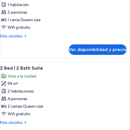
de
1 habitación
Studio
2 personas
City
1 cama Queen size
View
Wifi gratuito
Más
Más detalles
detalles
sobre
Ver disponibilidad y precio
Studio
City
View
Ver
Una habitación de hotel moderna con 
23
2 Bed | 2 Bath Suite
todas
Vista a la ciudad
las
99 m²
fotos
de
2 habitaciones
2
4 personas
Bed
2 camas Queen size
|
Wifi gratuito
2
Más
Más detalles
Bath
detalles