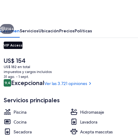
Premier
SoBro
erior
Siguiente
214+
Resumen
Servicios
Ubicación
Precios
Políticas
VIP Access
El
US$ 154
precio
US$ 182 en total
actual
impuestos y cargos incluidos
es
31 ago. - 1 sept.
de
Opiniones
Excepcional
9,4
Ver las 3.721 opiniones
9,4 de 10
US$ 154
Ropa de cama hipoalergénica y espaci
Servicios principales
Piscina
Hidromasaje
Cocina
Lavadora
Secadora
Acepta mascotas