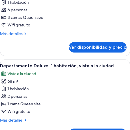
de
1 habitación
3
6 personas
Bedroom
3 camas Queen size
Sky
Wifi gratuito
Presidential
Más
Más detalles
Suite
detalles
sobre
Ver disponibilidad y precio
3
Bedroom
Sky
Ver
Una sala de estar moderna con un sofá
20
Presidential
Departamento Deluxe, 1 habitación, vista a la ciudad
todas
Suite
Vista a la ciudad
las
68 m²
fotos
de
1 habitación
Departamento
2 personas
Deluxe,
1 cama Queen size
1
Wifi gratuito
habitación,
Más
Más detalles
vista
detalles
a