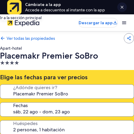
Cámbiate a la app
Accede a descuentos al instante con la app
Ir a la sección principal
Descargar la app
Ver todas las propiedades
Apart-hotel
Placemakr Premier SoBro
Propiedad
de
4.0
Elige las fechas para ver precios
estrellas
¿Adónde quieres ir?
Fechas
Huéspedes