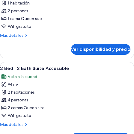
de
1 habitación
1
2 personas
Bedroom
1 cama Queen size
Deluxe
Wifi gratuito
Accessible
Más
Más detalles
detalles
sobre
Ver disponibilidad y precio
1
Bedroom
Deluxe
Ver
Una habitación de hotel moderna con 
19
Accessible
2 Bed | 2 Bath Suite Accessible
todas
Vista a la ciudad
las
94 m²
fotos
de
2 habitaciones
2
4 personas
Bed
2 camas Queen size
|
Wifi gratuito
2
Más
Más detalles
Bath
detalles
Suite