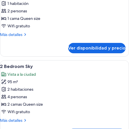
de
1 habitación
1
2 personas
Bedroom
1 cama Queen size
Deluxe
Wifi gratuito
Sky
Más
Más detalles
detalles
sobre
Ver disponibilidad y precio
1
Bedroom
Deluxe
Ver
Una cocina moderna con una isla grande
7
Sky
2 Bedroom Sky
todas
Vista a la ciudad
las
95 m²
fotos
de
2 habitaciones
2
4 personas
Bedroom
2 camas Queen size
Sky
Wifi gratuito
Más
Más detalles
detalles