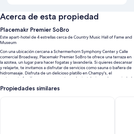
Acerca de esta propiedad
Placemakr Premier SoBro
Este apart-hotel de 4 estrellas cerca de Country Music Hall of Fame and
Museum
Con una ubicación cercana a Schermerhorn Symphony Center y Calle
comercial Broadway, Placemakr Premier SoBro te ofrece una terraza en
la azotea, un lugar para hacer fogatas y lavandería. Si quieres descansar
y relajarte, te invitamos a disfrutar de servicios como sauna o bañera de
hidromasaje. Disfruta de un delicioso platillo en Champy's, el
restaurante familiar que se encuentra en las instalaciones. La propiedad
cuenta con un área de entretenimiento al aire libre, una sala de fitness
Propiedades similares
abierta las 24 horas y wifi gratis en la habitación, con una velocidad de
100 Mbps o más (para 1 o 2 personas, o hasta 6 dispositivos), para todos
Hyatt Place Nashville Downtown
Sentral 
los huéspedes.
También encontrarás los siguientes beneficios:
Una piscina al aire libre con sillones reclinables de piscina
Televisión en las áreas comunes, un área de parrillas y una mesa de
billar