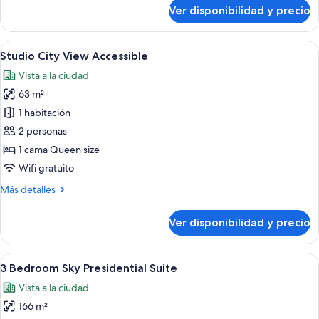
sobre
Ver disponibilidad y precio
Accessible
2
Bed
|
Ver
Una habitación de hotel moderna con un
15
2
Studio City View Accessible
todas
Bath
Vista a la ciudad
Suite
las
Accessible
63 m²
fotos
de
1 habitación
Studio
2 personas
City
1 cama Queen size
View
Wifi gratuito
Accessible
Más
Más detalles
detalles
sobre
Ver disponibilidad y precio
Studio
City
View
Ver
Una sala de estar moderna con un sofá
29
Accessible
3 Bedroom Sky Presidential Suite
todas
Vista a la ciudad
las
166 m²
fotos