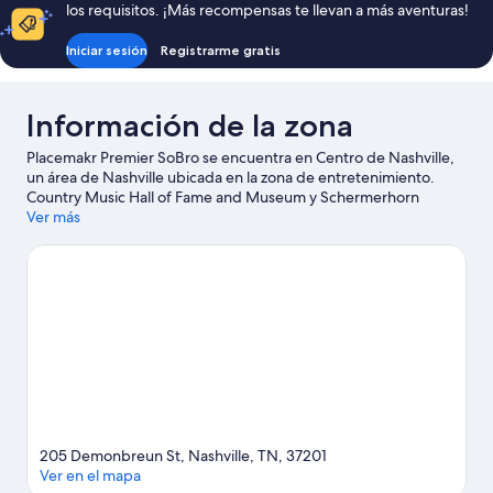
los requisitos. ¡Más recompensas te llevan a más aventuras!
Iniciar sesión
Registrarme gratis
Información de la zona
Placemakr Premier SoBro se encuentra en Centro de Nashville,
un área de Nashville ubicada en la zona de entretenimiento.
Country Music Hall of Fame and Museum y Schermerhorn
Symphony Center son lugares culturales destacados, y los
Ver más
turistas que quieran ir de compras pueden visitar Calle comercial
Broadway. ¿Quieres asistir a un evento o partido? Échale un
vistazo al calendario de actividades de Bridgestone Arena o
Estadio Nissan.
Visitar nuestra guía de viaje de Nashville
Ver más apart-hoteles en Nashville
205 Demonbreun St, Nashville, TN, 37201
Ver en el mapa