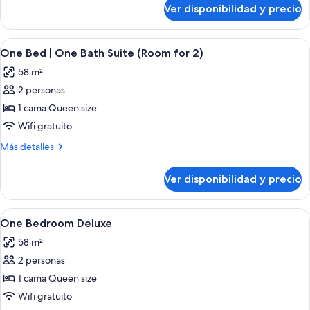
sobre
Ver disponibilidad y precio
la
Departamento
Deluxe,
ciudad
1
Ver
Una cama bien hecha con ropa blanca 
21
habitación,
One Bed | One Bath Suite (Room for 2)
todas
vista
58 m²
a
las
la
2 personas
fotos
ciudad
de
1 cama Queen size
One
Wifi gratuito
Bed
Más
Más detalles
|
detalles
One
sobre
Ver disponibilidad y precio
One
Bath
Bed
Suite
|
Ver
Un dormitorio con una cama grande, un 
(Room
32
One
One Bedroom Deluxe
todas
Bath
for
58 m²
Suite
las
2)
(Room
2 personas
fotos
for
de
1 cama Queen size
2)
One
Wifi gratuito