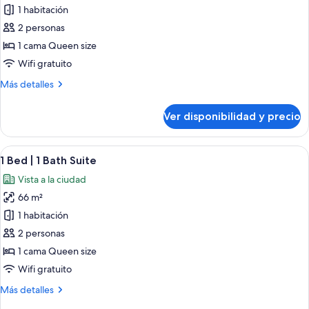
de
1 habitación
Studio
2 personas
Suite
1 cama Queen size
Wifi gratuito
Más
Más detalles
detalles
sobre
Ver disponibilidad y precio
Studio
Suite
Ver
Una sala de estar moderna con sofá, me
21
1 Bed | 1 Bath Suite
todas
Vista a la ciudad
las
66 m²
fotos
de
1 habitación
1
2 personas
Bed
1 cama Queen size
|
Wifi gratuito
1
Más
Más detalles
Bath
detalles