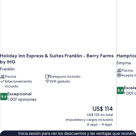
Holiday Inn Express & Suites Franklin - Berry Farms
Hampton
by IHG
Smyrna
Franklin
Piscina
Acepta 
Piscina
Desayuno incluido
Estacionamiento
Wifi gratuito
incluido
8.8
Excel
8,8
de
1.001 
9.4
Excepcional
9,4
10,
de
1.007 opiniones
Excelente
10,
El
US$ 114
1.001
Excepcional,
precio
opiniones
US$ 135 en total
1.007
actual
impuestos y cargos incluidos
opiniones
es
8 sept. - 9 sept.
de
Inicia sesión para ver los descuentos y las ventajas que reúnen
US$ 114