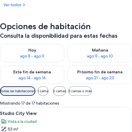
Ver todos
Opciones de habitación
Consulta la disponibilidad para estas fechas
Consulta la disponibilidad para hoy ago 8 - ago 9
Consulta la disponibilidad pa
Hoy
Mañana
ago 8 - ago 9
ago 9 - ago 10
Consulta la disponibilidad para este fin de semana ago 14 - ag
Consulta la disponibilidad pa
Este fin de semana
Próximo fin de semana
ago 14 - ago 16
ago 21 - ago 23
Filtros
Todas las habitaciones
1 cama
2 camas
3 camas o más
disponibles
para
Mostrando 17 de 17 habitaciones
las
Ver
Una habitación de hotel moderna con un
15
Studio City View
habitaciones
todas
Vista a la ciudad
las
53 m²
fotos