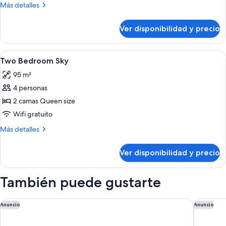
Bedroom
Más
Más detalles
Deluxe
detalles
sobre
Ver disponibilidad y precio
One
Bedroom
Deluxe
Ver
Una habitación de hotel con una cama
5
Two Bedroom Sky
todas
95 m²
las
4 personas
fotos
de
2 camas Queen size
Two
Wifi gratuito
Bedroom
Más
Más detalles
Sky
detalles
sobre
Ver disponibilidad y precio
Two
Bedroom
Sky
También puede gustarte
Holiday Inn Express & Suites Franklin - Berry Farms by IHG
Hampton 
Anuncio
Anuncio