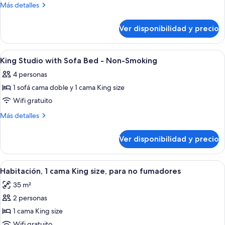
camas
Más
Más detalles
Queen
detalles
sobre
size,
Ver disponibilidad y precio
Estudio,
refrigerador
2
y
camas
Ver
Habitación de hotel con cama, escritorio
7
microondas
Queen
King Studio with Sofa Bed - Non-Smoking
todas
size,
(Wet
4 personas
refrigerador
las
bar)
y
1 sofá cama doble y 1 cama King size
fotos
microondas
de
Wifi gratuito
(Wet
King
bar)
Más
Más detalles
Studio
detalles
sobre
with
Ver disponibilidad y precio
King
Sofa
Studio
Bed
with
Ver
Habitación de hotel con una cama gran
5
-
Sofa
Habitación, 1 cama King size, para no fumadores
todas
Bed
Non-
35 m²
-
las
Smoking
Non-
2 personas
fotos
Smoking
de
1 cama King size
Habitación,
Wifi gratuito