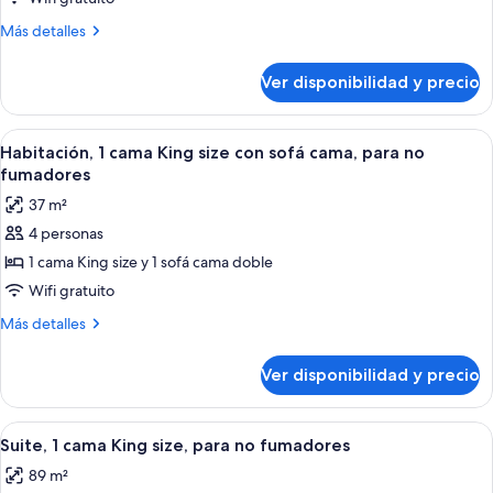
1
Más
Más detalles
cama
detalles
King
sobre
Ver disponibilidad y precio
Habitación,
size,
1
para
cama
Ver
Habitación de hotel con sofá, reposapiés
no
5
King
Habitación, 1 cama King size con sofá cama, para no
todas
size,
fumadores
fumadores
para
las
37 m²
no
fotos
fumadores
4 personas
de
1 cama King size y 1 sofá cama doble
Habitación,
1
Wifi gratuito
cama
Más
Más detalles
King
detalles
sobre
size
Ver disponibilidad y precio
Habitación,
con
1
sofá
cama
Ver
Una habitación de hotel moderna con s
7
cama,
King
Suite, 1 cama King size, para no fumadores
todas
size
para
89 m²
con
las