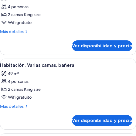
bañera,
las
esquina
en
4 personas
fotos
la
de
2 camas King size
esquina
Habitación,
Wifi gratuito
Varias
Más
Más detalles
camas,
detalles
para
sobre
Ver disponibilidad y precio
Habitación,
no
Varias
fumadores
camas,
Ver
Una habitación de hotel con dos camas, 
6
para
Habitación, Varias camas, bañera
todas
no
49 m²
fumadores
las
4 personas
fotos
de
2 camas King size
Habitación,
Wifi gratuito
Varias
Más
Más detalles
camas,
detalles
bañera
sobre
Ver disponibilidad y precio
Habitación,
Varias
camas,
Una habitación de hotel con dos camas, 