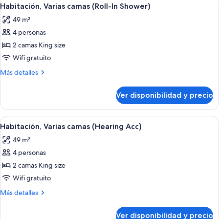
Ver
4
bañera
Habitación, Varias camas (Roll-In Shower)
todas
49 m²
las
4 personas
fotos
de
2 camas King size
Habitación,
Wifi gratuito
Varias
Más
Más detalles
camas
detalles
(Roll-
sobre
Ver disponibilidad y precio
Habitación,
In
Varias
Shower)
camas
Ver
Habitación de hotel con dos camas, un
4
(Roll-
Habitación, Varias camas (Hearing Acc)
todas
In
49 m²
Shower)
las
4 personas
fotos
de
2 camas King size
Habitación,
Wifi gratuito
Varias
Más
Más detalles
camas
detalles
(Hearing
sobre
Ver disponibilidad y precio
Habitación,