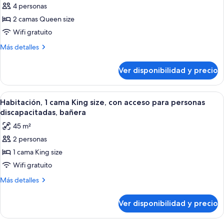
4 personas
de
2 camas Queen size
Habitación,
2
Wifi gratuito
camas
Más
Más detalles
Queen
detalles
sobre
size,
Ver disponibilidad y precio
Habitación,
con
2
acceso
camas
Ver
Habitación de hotel con una cama gran
5
para
Queen
Habitación, 1 cama King size, con acceso para personas
todas
size,
personas
discapacitadas, bañera
con
las
discapacitadas,
45 m²
acceso
fotos
bañera
para
2 personas
de
personas
1 cama King size
Habitación,
discapacitadas,
bañera
1
Wifi gratuito
cama
Más
Más detalles
King
detalles
sobre
size,
Ver disponibilidad y precio
Habitación,
con
1
acceso