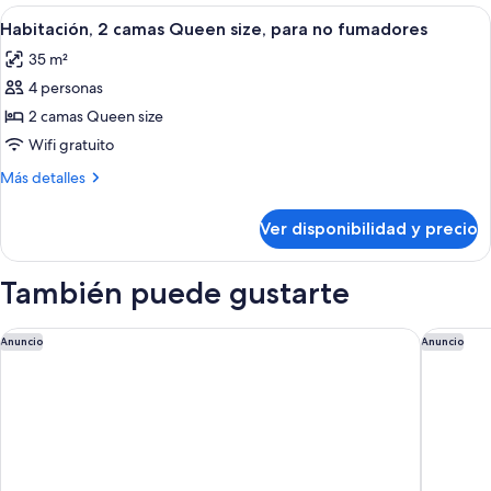
cama
Ver
Habitación de hotel con televisor de pa
sofá
6
King
Habitación, 2 camas Queen size, para no fumadores
todas
size
cama,
35 m²
con
las
para
sofá
4 personas
fotos
no
cama,
de
2 camas Queen size
fumadores
para
Habitación,
no
Wifi gratuito
fumadores
2
Más
Más detalles
camas
detalles
Queen
sobre
Ver disponibilidad y precio
Habitación,
size,
2
para
camas
También puede gustarte
no
Queen
size,
fumadores
para
Holiday Inn Express & Suites Franklin - Berry Farms by IHG
Hilton G
Anuncio
Anuncio
no
fumadores