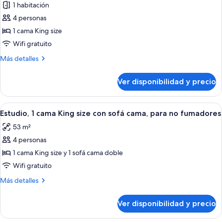
no
sofá
1 habitación
fotos
fumadores
cama,
de
4 personas
para
Suite,
no
1 cama King size
fumadores
1
Wifi gratuito
cama
Más
Más detalles
King
detalles
size,
sobre
Ver disponibilidad y precio
Suite,
para
1
no
cama
Ver
Un balcón con una silla, un muro de ladr
fumadores
7
King
Estudio, 1 cama King size con sofá cama, para no fumadores
todas
size,
53 m²
para
las
no
4 personas
fotos
fumadores
de
1 cama King size y 1 sofá cama doble
Estudio,
Wifi gratuito
1
Más
Más detalles
cama
detalles
King
sobre
Ver disponibilidad y precio
Estudio,
size
1
con