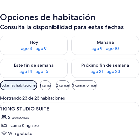
Opciones de habitación
Consulta la disponibilidad para estas fechas
Consulta la disponibilidad para hoy ago 8 - ago 9
Consulta la disponibilidad pa
Hoy
Mañana
ago 8 - ago 9
ago 9 - ago 10
Consulta la disponibilidad para este fin de semana ago 14 - ag
Consulta la disponibilidad pa
Este fin de semana
Próximo fin de semana
ago 14 - ago 16
ago 21 - ago 23
Filtros
Todas las habitaciones
1 cama
2 camas
3 camas o más
disponibles
para
Mostrando 23 de 23 habitaciones
las
Ver
Ropa de cama hipoalergénica, cubreca
5
1 KING STUDIO SUITE
habitaciones
todas
2 personas
las
1 cama King size
fotos
de
Wifi gratuito