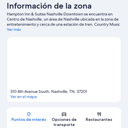
Información de la zona
Hampton Inn & Suites Nashville Downtown se encuentra en
Centro de Nashville, un área de Nashville ubicada en la zona de
entretenimiento y cerca de una estación de tren. Country Music
Hall of Fame and Museum y Anfiteatro Ascend son lugares
Ver más
culturales destacados, y los turistas que quieran ir de compras
pueden visitar Calle comercial Broadway. ¿Quieres asistir a un
evento o partido? Échale un vistazo al calendario de actividades
de Bridgestone Arena o Estadio Nissan. A los huéspedes les
encanta la ubicación céntrica de este hotel.
Visitar nuestra guía
de viaje de Nashville
310 4th Avenue South, Nashville, TN, 37201
Ver en el mapa
Mapa
Puntos de interés
Opciones de
Restaurantes
transporte