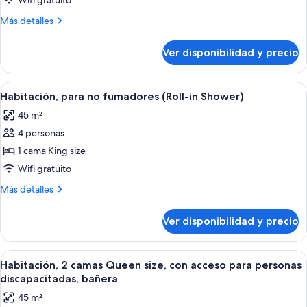
Wifi gratuito
bañera
Más
Más detalles
(Hearing)
detalles
sobre
Ver disponibilidad y precio
Habitación,
bañera
(Hearing)
Ver
Habitación de hotel con una cama gran
5
Habitación, para no fumadores (Roll-in Shower)
todas
45 m²
las
4 personas
fotos
de
1 cama King size
Habitación,
Wifi gratuito
para
Más
Más detalles
no
detalles
fumadores
sobre
Ver disponibilidad y precio
Habitación,
(Roll-
para
in
no
Ver
Habitación de hotel con dos camas, un e
Shower)
4
fumadores
Habitación, 2 camas Queen size, con acceso para personas
todas
(Roll-
discapacitadas, bañera
in
las
45 m²
Shower)
fotos