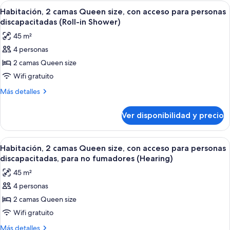
cama
Ver
Una habitación de hotel con dos camas,
7
para
King
Habitación, 2 camas Queen size, con acceso para personas
todas
size,
personas
discapacitadas (Roll-in Shower)
con
las
discapacitadas,
45 m²
acceso
fotos
bañera
para
4 personas
de
personas
2 camas Queen size
Habitación,
discapacitadas,
bañera
2
Wifi gratuito
camas
Más
Más detalles
Queen
detalles
sobre
size,
Ver disponibilidad y precio
Habitación,
con
2
acceso
camas
Ver
Habitación de hotel con televisor de pa
7
para
Queen
Habitación, 2 camas Queen size, con acceso para personas
todas
size,
personas
discapacitadas, para no fumadores (Hearing)
con
las
discapacitadas
45 m²
acceso
fotos
(Roll-
para
4 personas
de
personas
in
2 camas Queen size
Habitación,
discapacitadas
Shower)
(Roll-
2
Wifi gratuito
in
camas
Más
Más detalles
Shower)