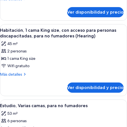
Queen
detalles
sobre
size,
Ver disponibilidad y precio
Habitación,
con
2
acceso
camas
Ver
Habitación de hotel con televisor de pa
5
para
Queen
Habitación, 1 cama King size, con acceso para personas
todas
size,
personas
discapacitadas, para no fumadores (Hearing)
con
las
discapacitadas,
45 m²
acceso
fotos
para
para
2 personas
de
personas
no
1 cama King size
Habitación,
discapacitadas,
fumadores
para
1
Wifi gratuito
(Hearing)
no
cama
Más
Más detalles
fumadores
King
detalles
(Hearing)
sobre
size,
Ver disponibilidad y precio
Habitación,
con
1
acceso
cama
Ver
Habitación de hotel con dos camas, un es
6
para
King
Estudio, Varias camas, para no fumadores
todas
size,
personas
53 m²
con
las
discapacitadas,
acceso
6 personas
fotos
para
para