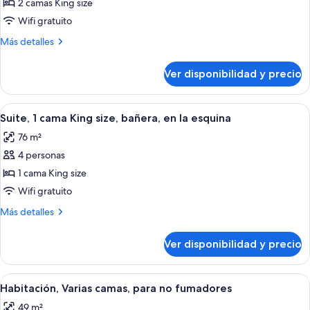
de
2 camas King size
personas
no
Estudio,
discapacitadas,
Wifi gratuito
fumadores
para
Varias
(Hearing)
Más
Más detalles
no
camas,
detalles
fumadores
para
sobre
(Hearing)
Ver disponibilidad y precio
Estudio,
no
Varias
fumadores
camas,
Ver
Habitación de hotel con zona de comed
5
para
Suite, 1 cama King size, bañera, en la esquina
todas
no
76 m²
fumadores
las
4 personas
fotos
de
1 cama King size
Suite,
Wifi gratuito
1
Más
Más detalles
cama
detalles
King
sobre
Ver disponibilidad y precio
Suite,
size,
1
bañera,
cama
Ver
Habitación de hotel con televisor de pa
en
4
King
Habitación, Varias camas, para no fumadores
todas
size,
la
49 m²