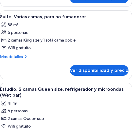
Acc)
Varias
camas
Ver
Habitación de hotel con una cama, un 
5
(Hearing
Suite, Varias camas, para no fumadores
todas
Acc)
88 m²
las
6 personas
fotos
de
2 camas King size y 1 sofá cama doble
Suite,
Wifi gratuito
Varias
Más
Más detalles
camas,
detalles
para
sobre
Ver disponibilidad y precio
Suite,
no
Varias
fumadores
camas,
Ver
Una habitación de hotel con escritorio,
5
para
Estudio, 2 camas Queen size, refrigerador y microondas
todas
no
(Wet bar)
fumadores
las
41 m²
fotos
6 personas
de
2 camas Queen size
Estudio,
2
Wifi gratuito