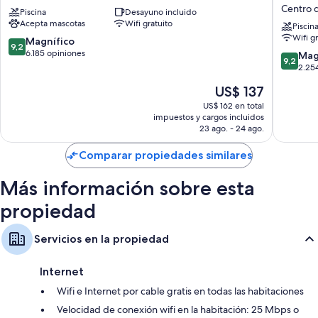
acondicionado. Además, brindan servicios como wifi gratis y sillas de
Nashville
&
Centro d
Piscina
Desayuno incluido
escritorio. Los huéspedes hablan muy bien sobre la limpieza de las
Downtown
Suites
Acepta mascotas
Wifi gratuito
habitaciones en esta propiedad.
Centro
Nashvill
Piscin
Wifi g
de
Downto
9.2
Magnífico
También se incluyen los siguientes beneficios adicionales en todas las
9,2
Nashville
-
de
6.185 opiniones
9.2
Mag
habitaciones:
9,2
Broadw
10,
de
2.25
by
Magnífico,
10,
Ropa de cama hipoalergénica, cubrecamas y cunas gratuitas
El
US$ 137
IHG
6.185
Magnífi
Baños con artículos de tocador gratuitos y secadores de pelo
precio
Centro
opiniones
2.254
US$ 162 en total
actual
de
impuestos y cargos incluidos
opinion
Televisiones LCD de 42 pulgadas con canales de televisión premium
es
23 ago. - 24 ago.
Nashvill
Refrigeradores, microondas y cafeteras/teteras
de
US$ 137
Comparar propiedades similares
Más información sobre esta
propiedad
Servicios en la propiedad
Internet
Wifi e Internet por cable gratis en todas las habitaciones
Velocidad de conexión wifi en la habitación: 25 Mbps o