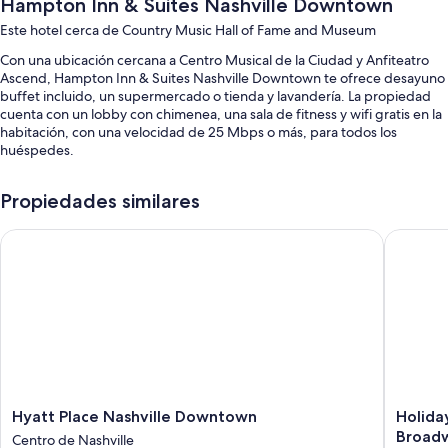
Hampton Inn & Suites Nashville Downtown
Este hotel cerca de Country Music Hall of Fame and Museum
Con una ubicación cercana a Centro Musical de la Ciudad y Anfiteatro
Ascend, Hampton Inn & Suites Nashville Downtown te ofrece desayuno
buffet incluido, un supermercado o tienda y lavandería. La propiedad
cuenta con un lobby con chimenea, una sala de fitness y wifi gratis en la
habitación, con una velocidad de 25 Mbps o más, para todos los
huéspedes.
También encontrarás los siguientes beneficios:
Propiedades similares
Valet parking con cargo, un cajero automático o servicios bancarios y
una caja de seguridad en la recepción
Hyatt Place Nashville Downtown
Holiday 
Personal multilingüe, recepción disponible las 24 horas y un
ascensor
Servicio de lavandería, café o té en las áreas comunes y televisión en
las áreas comunes
Los huéspedes dejan muy buenas opiniones sobre el desayuno, la
ubicación céntrica y la atención del personal
Características de las habitaciones
Hyatt
Holiday
Hyatt Place Nashville Downtown
Holida
Las 207 habitaciones proporcionan comodidades como aire
Place
Inn
Broad
Centro de Nashville