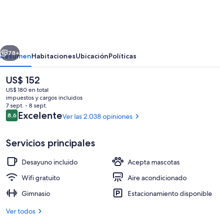
Inn
&
Suites
erior
Siguiente
Nashville
78+
Resumen
Habitaciones
Ubicación
Políticas
Downtown
El
US$ 152
precio
US$ 180 en total
actual
impuestos y cargos incluidos
es
7 sept. - 8 sept.
de
Opiniones
Excelente
8,6
Ver las 2.038 opiniones
8,6 de 10
US$ 152
Servicios principales
Recepción
Desayuno incluido
Acepta mascotas
Wifi gratuito
Aire acondicionado
Gimnasio
Estacionamiento disponible
Ver todos