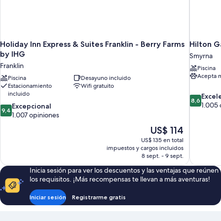
Holiday Inn Express & Suites Franklin - Berry Farms
Hilton G
by IHG
Smyrna
Franklin
Piscina
Acepta 
Piscina
Desayuno incluido
Estacionamiento
Wifi gratuito
incluido
8.6
Excel
8,6
de
1.005 
9.4
Excepcional
9,4
10,
de
1.007 opiniones
Excelente
10,
El
US$ 114
1.005
Excepcional,
precio
opiniones
US$ 135 en total
1.007
actual
impuestos y cargos incluidos
opiniones
es
8 sept. - 9 sept.
de
Inicia sesión para ver los descuentos y las ventajas que reúnen
US$ 114
los requisitos. ¡Más recompensas te llevan a más aventuras!
Iniciar sesión
Registrarme gratis