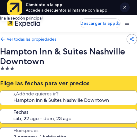
Cámbiate a la app
Accede a descuentos al instante con la app
Ir a la sección principal
Descargar la app
Ver todas las propiedades
Hampton Inn & Suites Nashville
Downtown
Propiedad
de
3.0
Elige las fechas para ver precios
estrellas
¿Adónde quieres ir?
Fechas
Huéspedes