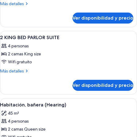
1
Más
Más detalles
KING
detalles
sobre
STUDIO
Ver disponibilidad y precio
1
SUITE
KING
STUDIO
Ver
Ropa de cama hipoalergénica, cubreca
18
SUITE
2 KING BED PARLOR SUITE
todas
4 personas
las
2 camas King size
fotos
de
Wifi gratuito
2
Más
Más detalles
KING
detalles
sobre
BED
Ver disponibilidad y precio
2
PARLOR
KING
SUITE
BED
Ver
Habitación de hotel con dos camas, u
4
PARLOR
Habitación, bañera (Hearing)
todas
SUITE
45 m²
las
4 personas
fotos
de
2 camas Queen size
Habitación,