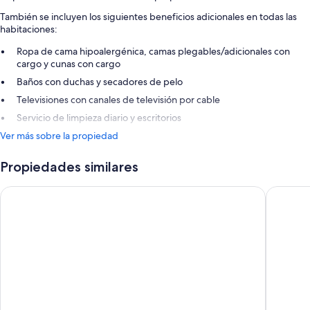
También se incluyen los siguientes beneficios adicionales en todas las
habitaciones:
Ropa de cama hipoalergénica, camas plegables/adicionales con
cargo y cunas con cargo
Baños con duchas y secadores de pelo
Televisiones con canales de televisión por cable
Servicio de limpieza diario y escritorios
Ver más sobre la propiedad
Propiedades similares
Cocoon München Theresienwiese
Hotel C