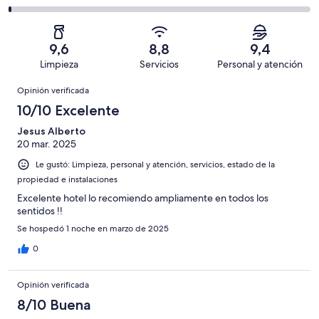
de
-
opiniones
41
2
708
Mediocre.
de
-
opiniones
10
708
Terrible.
de
9,6
8,8
9,4
opiniones
8
708
Limpieza
Servicios
Personal y atención
de
opiniones
Opiniones
708
Opinión verificada
opiniones
10/10 Excelente
Jesus Alberto
20 mar. 2025
Le gustó: Limpieza, personal y atención, servicios, estado de la
propiedad e instalaciones
Excelente hotel lo recomiendo ampliamente en todos los
sentidos !!
Se hospedó 1 noche en marzo de 2025
0
Opinión verificada
8/10 Buena