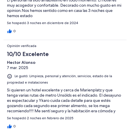
El personal ha sido amabilisimo en todo momento. El hotel es
muy acogedor y confortable. Decorado con mucho gusto en mi
opinion.Nos hemos sentido como en casa las 3 noches que
hemos estado
Se hospedó 3 noches en diciembre de 2024
0
Opinión verificada
10/10 Excelente
Hector Alonso
7 mar. 2025
Le gustó: Limpieza, personal y atención, servicios, estado de la
propiedad e instalaciones
Si quieren un hotel excelente y cerca de Marienplatz y que
tenga varias rutas de metro Unsölds es el indicado. El desayuno
es espectacular y Ykaro cuida cada detalle para que estés
gozando cada segundo ese primer alimento, se los mega
recomiendo!!!! Me sentí seguro y la habitación era cómoda y
muy amplia. Baño súper bueno y la decoración de 10!
Se hospedó 2 noches en febrero de 2025
0