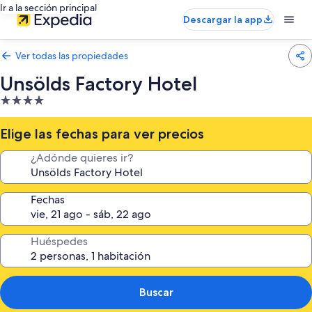
Ir a la sección principal
Descargar la app
Ver todas las propiedades
Unsölds Factory Hotel
Propiedad
de
4.0
Elige las fechas para ver precios
estrellas
¿Adónde quieres ir?
Fechas
Huéspedes
Buscar