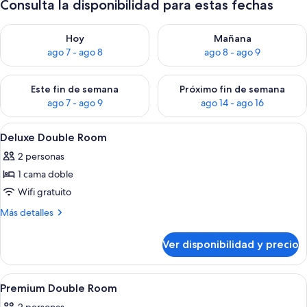
Consulta la disponibilidad para estas fechas
Consulta la disponibilidad para hoy ago 7 - ago 8
Consulta la disponibilidad pa
Hoy
Mañana
ago 7 - ago 8
ago 8 - ago 9
Consulta la disponibilidad para este fin de semana ago 7 - ag
Consulta la disponibilidad par
Este fin de semana
Próximo fin de semana
ago 7 - ago 9
ago 14 - ago 16
Ver
Una habitación de hotel con cama, escri
4
Deluxe Double Room
todas
2 personas
las
1 cama doble
fotos
de
Wifi gratuito
Deluxe
Más
Más detalles
Double
detalles
sobre
Room
Ver disponibilidad y precio
Deluxe
Double
Room
Ver
Una habitación de hotel moderna con u
4
Premium Double Room
todas