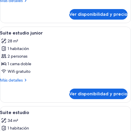
Más
Más detalles
detalles
sobre
Ver disponibilidad y precio
Habitación
doble
Premium
Ver
Habitación de hotel con cama, escritor
5
Suite estudio junior
todas
28 m²
las
1 habitación
fotos
de
2 personas
Suite
1 cama doble
estudio
Wifi gratuito
junior
Más
Más detalles
detalles
sobre
Ver disponibilidad y precio
Suite
estudio
junior
Ver
Una habitación de hotel moderna con u
5
Suite estudio
todas
34 m²
las
1 habitación
fotos