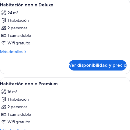
Ver
Una habitación de hotel moderna con 
6
Habitación doble Deluxe
todas
24 m²
las
1 habitación
fotos
de
2 personas
Habitación
1 cama doble
doble
Wifi gratuito
Deluxe
Más
Más detalles
detalles
sobre
Ver disponibilidad y precio
Habitación
doble
Deluxe
Ver
Una habitación de hotel con una cama
5
Habitación doble Premium
todas
16 m²
las
1 habitación
fotos
de
2 personas
Habitación
1 cama doble
doble
Wifi gratuito
Premium