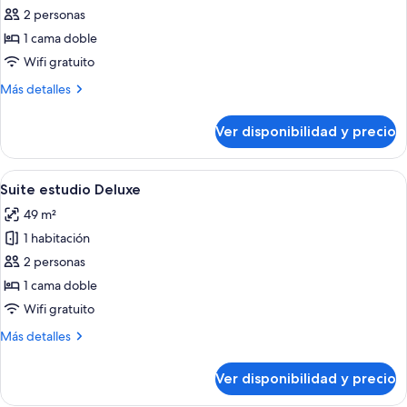
de
2 personas
Suite
1 cama doble
estudio
Wifi gratuito
Más
Más detalles
detalles
sobre
Ver disponibilidad y precio
Suite
estudio
Ver
Una habitación de hotel moderna con 
4
Suite estudio Deluxe
todas
49 m²
las
1 habitación
fotos
de
2 personas
Suite
1 cama doble
estudio
Wifi gratuito
Deluxe
Más
Más detalles
detalles
sobre
Ver disponibilidad y precio
Suite
estudio