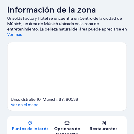
Información de la zona
Unsölds Factory Hotel se encuentra en Centro de la ciudad de
Múnich, un área de Múnich ubicada en la zona de
entretenimiento. La belleza natural del área puede apreciarse en
Jardín inglés y Estadio olímpico, mientras que Museo de la
Ver más
Cerveza y Oktoberfest y Museo BMW Welt son lugares
culturales destacados. ¿Quieres asistir a un evento o partido?
Échale un vistazo a lo que sucede en Estadio Olímpico o Estadio
Allianz.
Visitar nuestra guía de viaje de Múnich
Unsöldstraße 10, Munich, BY, 80538
Ver en el mapa
Mapa
Puntos de interés
Opciones de
Restaurantes