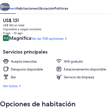
erior
Siguiente
34+
Resumen
Habitaciones
Ubicación
Políticas
El
US$ 131
precio
US$ 140 en total
actual
impuestos y cargos incluidos
es
9 ago. - 10 ago.
de
Opiniones
Magnífica
9,2
Ver las 708 opiniones
9,2 de 10
US$ 131
Servicios principales
Desayuno de autoservicio todos los dí
Acepta mascotas
Wifi gratuito
Desayuno disponible
Estacionamiento disponible
Bar
Servicio de limpieza
Ver todos
Opciones de habitación