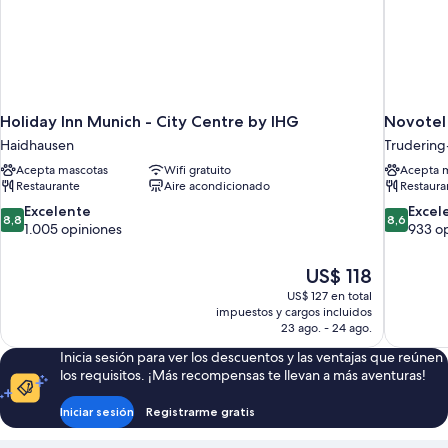
Holiday Inn Munich - City Centre by IHG
Novotel
Haidhausen
Trudering
Acepta mascotas
Wifi gratuito
Acepta 
Restaurante
Aire acondicionado
Restaura
8.8
8.6
Excelente
Excel
8,8
8,6
de
de
1.005 opiniones
933 o
10,
10,
Excelente,
Excelente
El
US$ 118
1.005
933
precio
US$ 127 en total
opiniones
opiniones
actual
impuestos y cargos incluidos
es
23 ago. - 24 ago.
de
Inicia sesión para ver los descuentos y las ventajas que reúnen
US$ 118
los requisitos. ¡Más recompensas te llevan a más aventuras!
Iniciar sesión
Registrarme gratis