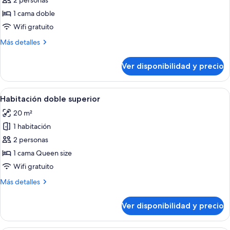
2 personas
las
1 cama doble
fotos
de
Wifi gratuito
Premium
Más
Más detalles
Double
detalles
sobre
Room
Ver disponibilidad y precio
Premium
Double
Room
Ver
Habitación de hotel con cama, escritorio
6
Habitación doble superior
todas
20 m²
las
1 habitación
fotos
de
2 personas
Habitación
1 cama Queen size
doble
Wifi gratuito
superior
Más
Más detalles
detalles
sobre
Ver disponibilidad y precio
Habitación
doble
superior