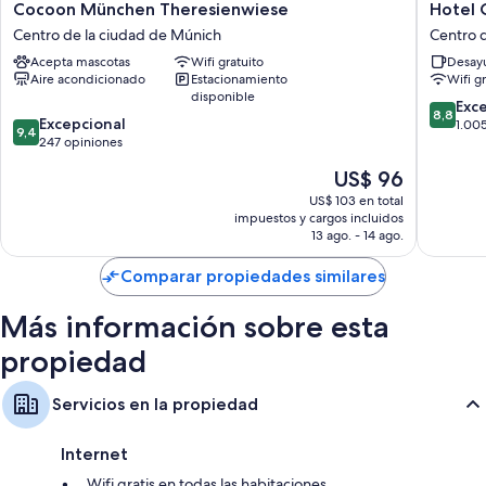
Cocoon
Hotel
Cocoon München Theresienwiese
Hotel
München
Concor
Centro de la ciudad de Múnich
Centro 
Theresienwiese
Münche
Acepta mascotas
Wifi gratuito
Desayu
Centro
Centro
Aire acondicionado
Estacionamiento
Wifi g
de
de
disponible
la
la
8.8
Exc
8,8
9.4
ciudad
Excepcional
ciudad
de
1.00
9,4
de
de
247 opiniones
de
10,
10,
Múnich
Múnich
Excelent
El
US$ 96
Excepcional,
1.005
precio
247
US$ 103 en total
opinion
actual
impuestos y cargos incluidos
opiniones
es
13 ago. - 14 ago.
de
US$ 96
Comparar propiedades similares
Más información sobre esta
propiedad
Servicios en la propiedad
Internet
Wifi gratis en todas las habitaciones