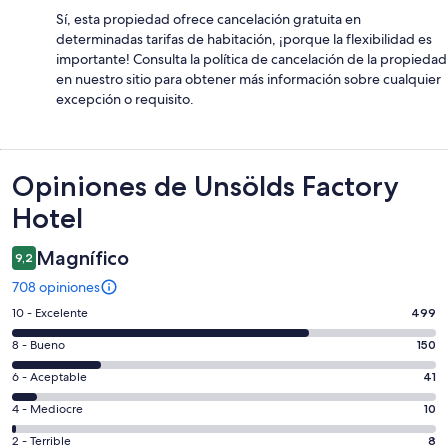
Sí, esta propiedad ofrece cancelación gratuita en
determinadas tarifas de habitación, ¡porque la flexibilidad es
importante! Consulta la política de cancelación de la propiedad
en nuestro sitio para obtener más información sobre cualquier
excepción o requisito.
Opiniones
Opiniones de Unsölds Factory
Hotel
Magnífico
9,2
708 opiniones
Evaluación:
10 - Excelente
499
10
Evaluación:
8 - Bueno
150
-
8
Excelente.
Evaluación:
6 - Aceptable
41
-
499
6
Bueno.
Evaluación:
4 - Mediocre
10
de
-
150
4
708
Aceptable.
Evaluación:
2 - Terrible
8