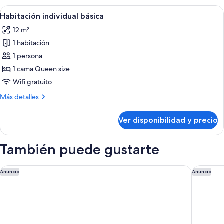
Deluxe
Ver
Habitación de hotel con cama, escritor
4
Habitación individual básica
todas
12 m²
las
1 habitación
fotos
de
1 persona
Habitación
1 cama Queen size
individual
Wifi gratuito
básica
Más
Más detalles
detalles
sobre
Ver disponibilidad y precio
Habitación
individual
básica
También puede gustarte
Holiday Inn Munich - City Centre by IHG
Novotel
Anuncio
Anuncio