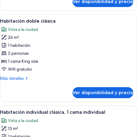
Ver disponibilidad y precio
Habitación
estándar,
1
Ver
Habitación de hotel con una cama gran
4
cama
Habitación doble clásica
todas
Queen
Vista a la ciudad
size
las
26 m²
fotos
de
1 habitación
Habitación
2 personas
doble
1 cama King size
clásica
Wifi gratuito
Más
Más detalles
detalles
sobre
Ver disponibilidad y precio
Habitación
doble
clásica
Ver
Una habitación de hotel con una cama
3
Habitación individual clásica, 1 cama individual
todas
Vista a la ciudad
las
13 m²
fotos
de
1 habitación