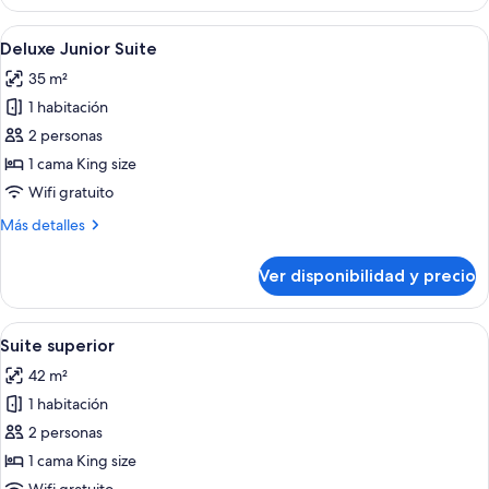
junior
Ver
Un dormitorio con cama, mesitas de no
5
Deluxe Junior Suite
todas
35 m²
las
1 habitación
fotos
de
2 personas
Deluxe
1 cama King size
Junior
Wifi gratuito
Suite
Más
Más detalles
detalles
sobre
Ver disponibilidad y precio
Deluxe
Junior
Suite
Ver
Un dormitorio moderno con una cama 
4
Suite superior
todas
42 m²
las
1 habitación
fotos
de
2 personas
Suite
1 cama King size
superior