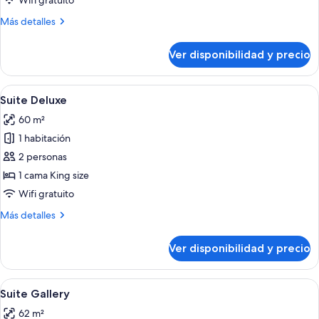
Wifi gratuito
Más
Más detalles
detalles
sobre
Ver disponibilidad y precio
Suite
superior
Ver
Un dormitorio moderno con una cama 
5
Suite Deluxe
todas
60 m²
las
1 habitación
fotos
de
2 personas
Suite
1 cama King size
Deluxe
Wifi gratuito
Más
Más detalles
detalles
sobre
Ver disponibilidad y precio
Suite
Deluxe
Ver
Un dormitorio con techo inclinado, un t
7
Suite Gallery
todas
62 m²
las