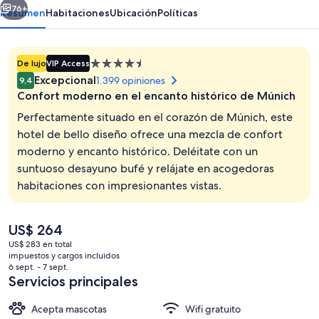
76+
Resumen
Habitaciones
Ubicación
Políticas
Propiedad
De lujo
VIP Access
de
Excepcional
1.399 opiniones
9,4
4.5
Confort moderno en el encanto histórico de Múnich
estrellas
Perfectamente situado en el corazón de Múnich, este
hotel de bello diseño ofrece una mezcla de confort
moderno y encanto histórico. Deléitate con un
Sala de estar en el lobby
suntuoso desayuno bufé y relájate en acogedoras
habitaciones con impresionantes vistas.
El
US$ 264
precio
US$ 283 en total
actual
impuestos y cargos incluidos
es
6 sept. - 7 sept.
de
Servicios principales
US$ 264
Acepta mascotas
Wifi gratuito