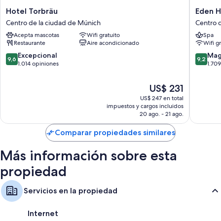
Hotel
Eden
Hotel Torbräu
Eden H
Torbräu
Hotel
Centro de la ciudad de Múnich
Centro 
Centro
Wolff
Acepta mascotas
Wifi gratuito
Spa
de
Centro
Restaurante
Aire acondicionado
Wifi g
la
de
ciudad
la
9.6
9.2
Excepcional
Mag
9,6
9,2
de
ciudad
de
de
1.014 opiniones
1.70
Múnich
de
10,
10,
Múnich
Excepcional,
Magnífi
El
US$ 231
1.014
1.709
precio
US$ 247 en total
opiniones
opinion
actual
impuestos y cargos incluidos
es
20 ago. - 21 ago.
de
US$ 231
Comparar propiedades similares
Más información sobre esta
propiedad
Servicios en la propiedad
Internet