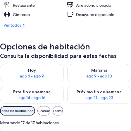
Restaurante
Aire acondicionado
Gimnasio
Desayuno disponible
Ver todos
Opciones de habitación
Consulta la disponibilidad para estas fechas
Consulta la disponibilidad para hoy ago 8 - ago 9
Consulta la disponibilidad pa
Hoy
Mañana
ago 8 - ago 9
ago 9 - ago 10
Consulta la disponibilidad para este fin de semana ago 14 - ag
Consulta la disponibilidad pa
Este fin de semana
Próximo fin de semana
ago 14 - ago 16
ago 21 - ago 23
Filtros
Todas las habitaciones
2 camas
1 cama
disponibles
para
Mostrando 17 de 17 habitaciones
las
Ver
Habitación de hotel con dos camas, un e