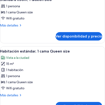
todas
Twin
1 persona
Beds
las
1 cama Queen size
fotos
de
Wifi gratuito
Standard
Más
Más detalles
Room,
detalles
sobre
1
Ver disponibilidad y precio
Standard
Queen
Room,
Bed
1
Ver
Habitación de hotel con cama, escritor
2
Queen
Habitación estándar, 1 cama Queen size
todas
Bed
Vista a la ciudad
las
15 m²
fotos
de
1 habitación
Habitación
1 persona
estándar,
1 cama Queen size
1
Wifi gratuito
cama
Más
Más detalles
Queen
detalles
size
sobre