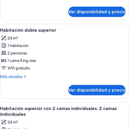
individuales,
detalles
2
sobre
Ver disponibilidad y precio
Habitación
camas
Deluxe
individuales
con
Ver
Habitación de hotel con una cama gran
3
2
Habitación doble superior
todas
camas
24 m²
individuales,
las
2
1 habitación
fotos
camas
de
2 personas
individuales
Habitación
1 cama King size
doble
Wifi gratuito
superior
Más
Más detalles
detalles
sobre
Ver disponibilidad y precio
Habitación
doble
superior
Ver
Una habitación de hotel con dos camas, 
3
Habitación superior con 2 camas individuales, 2 camas
todas
individuales
las
24 m²
fotos