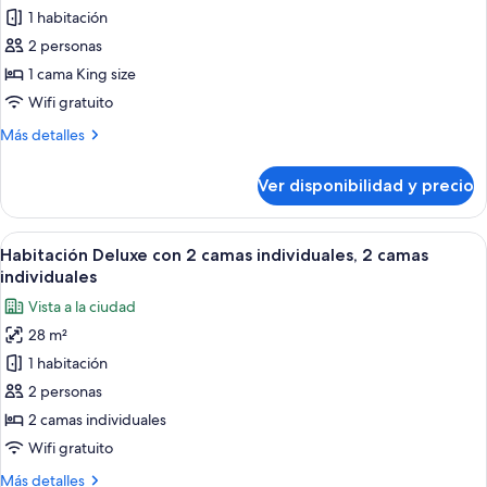
camas
de
1 habitación
individuales
Habitación
2 personas
doble
1 cama King size
Deluxe
Wifi gratuito
Más
Más detalles
detalles
sobre
Ver disponibilidad y precio
Habitación
doble
Deluxe
Ver
Una habitación de hotel con dos camas, 
3
Habitación Deluxe con 2 camas individuales, 2 camas
todas
individuales
las
Vista a la ciudad
fotos
28 m²
de
1 habitación
Habitación
Deluxe
2 personas
con
2 camas individuales
2
Wifi gratuito
camas
Más
Más detalles