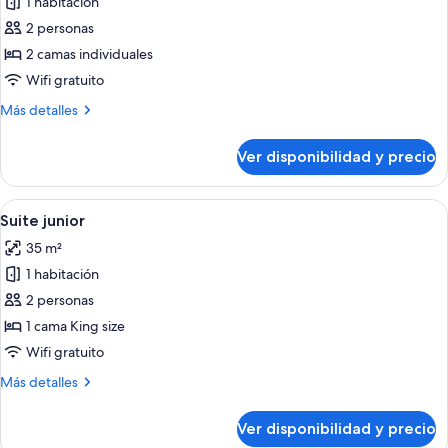
1 habitación
de
2 personas
Habitación
superior
2 camas individuales
con
Wifi gratuito
2
Más
Más detalles
camas
detalles
individuales,
sobre
Ver disponibilidad y precio
Habitación
2
superior
camas
con
Ver
Una habitación de hotel moderna con 
individuales
5
2
Suite junior
todas
camas
35 m²
individuales,
las
2
1 habitación
fotos
camas
de
2 personas
individuales
Suite
1 cama King size
junior
Wifi gratuito
Más
Más detalles
detalles
sobre
Ver disponibilidad y precio
Suite