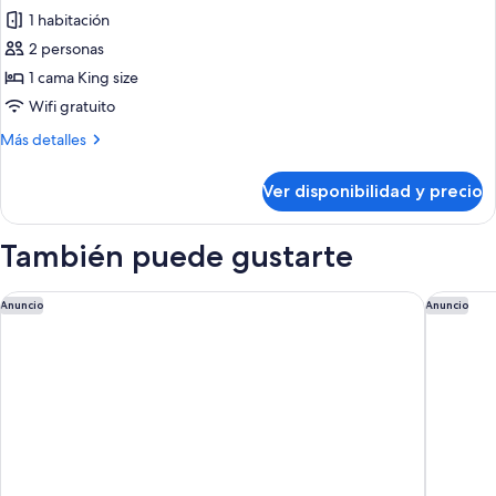
1 habitación
fotos
de
2 personas
Suite
1 cama King size
Gallery
Wifi gratuito
Más
Más detalles
detalles
sobre
Ver disponibilidad y precio
Suite
Gallery
También puede gustarte
Hotel Mirabell by Maier Privathotels
Ruby Ros
Anuncio
Anuncio