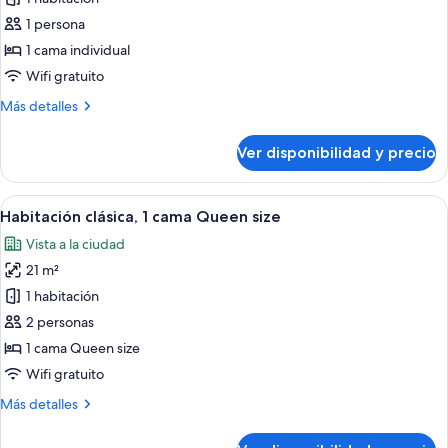
Habitación
1 persona
individual
1 cama individual
clásica,
Wifi gratuito
1
Más
Más detalles
cama
detalles
individual
sobre
Ver disponibilidad y precio
Habitación
individual
clásica,
Ver
Habitación de hotel con una cama gran
3
1
Habitación clásica, 1 cama Queen size
todas
cama
Vista a la ciudad
individual
las
21 m²
fotos
de
1 habitación
Habitación
2 personas
clásica,
1 cama Queen size
1
Wifi gratuito
cama
Más
Más detalles
Queen
detalles
size
sobre