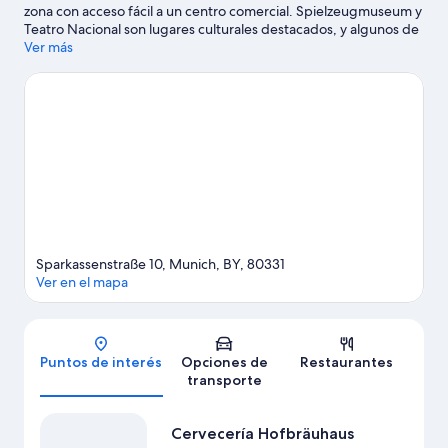
zona con acceso fácil a un centro comercial. Spielzeugmuseum y
Teatro Nacional son lugares culturales destacados, y algunos de
los puntos de interés más importantes del área incluyen
Ver más
Marienplatz y Antiguo Ayuntamiento. También puedes darte
una vuelta por Iglesia del Espíritu Santo y Cervecería
Hofbräuhaus. A los huéspedes les encanta la ubicación céntrica
de este hotel.
Visitar nuestra guía de viaje de Múnich
Sparkassenstraße 10, Munich, BY, 80331
Ver en el mapa
Mapa
Puntos de interés
Opciones de
Restaurantes
transporte
Cervecería Hofbräuhaus