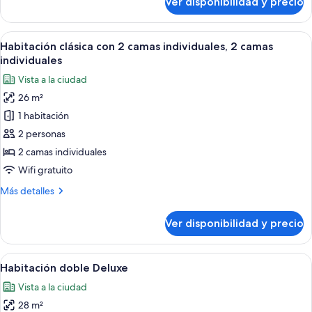
Ver disponibilidad y precio
Habitación
clásica,
1
Ver
Habitación de hotel con dos camas, una
3
cama
Habitación clásica con 2 camas individuales, 2 camas
todas
Queen
individuales
size
las
Vista a la ciudad
fotos
26 m²
de
1 habitación
Habitación
clásica
2 personas
con
2 camas individuales
2
Wifi gratuito
camas
Más
Más detalles
individuales,
detalles
2
sobre
Ver disponibilidad y precio
Habitación
camas
clásica
individuales
con
Ver
Habitación de hotel con una cama grand
4
2
Habitación doble Deluxe
todas
camas
Vista a la ciudad
individuales,
las
2
28 m²
fotos