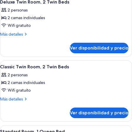
4
Deluxe Twin Room, 2 Twin Beds
habitaciones
todas
2 personas
las
2 camas individuales
fotos
de
Wifi gratuito
Deluxe
Más
Más detalles
Twin
detalles
sobre
Room,
Ver disponibilidad y precio
Deluxe
2
Twin
Twin
Room,
Ver
Habitación de hotel con dos camas, un
3
Beds
2
Classic Twin Room, 2 Twin Beds
todas
Twin
2 personas
Beds
las
2 camas individuales
fotos
de
Wifi gratuito
Classic
Más
Más detalles
Twin
detalles
sobre
Room,
Ver disponibilidad y precio
Classic
2
Twin
Twin
Room,
Ver
Ropa de cama de alta calidad y miniba
2
Beds
2
Standard Room, 1 Queen Bed