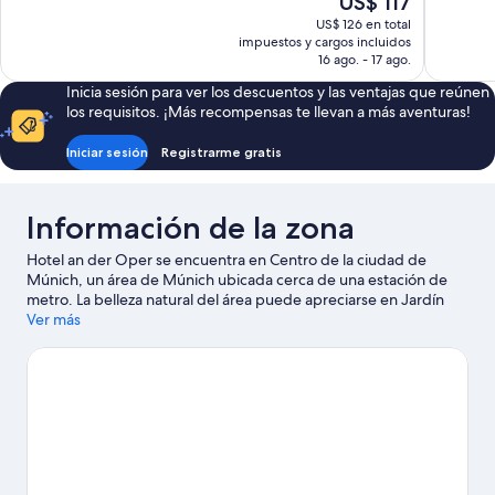
US$ 117
Excelente,
1.002
precio
US$ 126 en total
962
opiniones
actual
impuestos y cargos incluidos
opiniones
es
16 ago. - 17 ago.
de
Inicia sesión para ver los descuentos y las ventajas que reúnen
US$ 117
los requisitos. ¡Más recompensas te llevan a más aventuras!
Iniciar sesión
Registrarme gratis
Información de la zona
Hotel an der Oper se encuentra en Centro de la ciudad de
Múnich, un área de Múnich ubicada cerca de una estación de
metro. La belleza natural del área puede apreciarse en Jardín
inglés y Estadio olímpico, mientras que Museo de la Cerveza y
Ver más
Oktoberfest y Museo BMW Welt son lugares culturales
destacados. ¿Quieres asistir a un evento o partido? Échale un
vistazo a lo que sucede en Estadio Olímpico o Estadio Allianz.
Visitar nuestra guía de viaje de Múnich