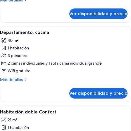
Más detalles
al
detalles
patio
sobre
Ver disponibilidad y precio
Habitación
individual,
vista
Ver
Una cocina moderna con cafetera, un c
9
al
Departamento, cocina
todas
patio
40 m²
las
1 habitación
fotos
de
3 personas
Departamento,
2 camas individuales y 1 sofá cama individual grande
cocina
Wifi gratuito
Más
Más detalles
detalles
sobre
Ver disponibilidad y precio
Departamento,
cocina
Ver
Habitación de hotel con una cama grande
8
Habitación doble Confort
todas
21 m²
las
1 habitación
fotos