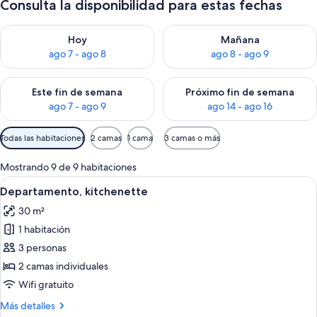
Consulta la disponibilidad para estas fechas
Consulta la disponibilidad para hoy ago 7 - ago 8
Consulta la disponibilidad pa
Hoy
Mañana
ago 7 - ago 8
ago 8 - ago 9
Consulta la disponibilidad para este fin de semana ago 7 - ag
Consulta la disponibilidad par
Este fin de semana
Próximo fin de semana
ago 7 - ago 9
ago 14 - ago 16
Filtros
Todas las habitaciones
2 camas
1 cama
3 camas o más
disponibles
para
Mostrando 9 de 9 habitaciones
las
Ver
Un salón con sofá, una mesa baja con fr
9
Departamento, kitchenette
habitaciones
todas
30 m²
las
1 habitación
fotos
de
3 personas
Departamento,
2 camas individuales
kitchenette
Wifi gratuito
Más
Más detalles