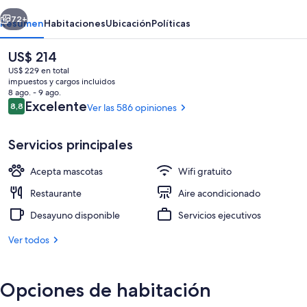
Oper
erior
Siguiente
72+
Resumen
Habitaciones
Ubicación
Políticas
El
US$ 214
precio
US$ 229 en total
actual
impuestos y cargos incluidos
es
8 ago. - 9 ago.
de
Opiniones
Excelente
8,8
Ver las 586 opiniones
8,8 de 10
US$ 214
Servicios principales
Exterior
Acepta mascotas
Wifi gratuito
Restaurante
Aire acondicionado
Desayuno disponible
Servicios ejecutivos
Ver todos
Opciones de habitación