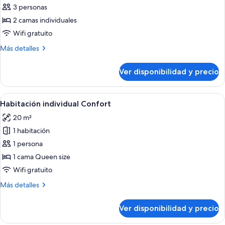
de
3 personas
Habitación
2 camas individuales
doble
Wifi gratuito
Confort
Más
Más detalles
detalles
sobre
Ver disponibilidad y precio
Habitación
doble
Confort
Ver
Habitación de hotel con una cama grande
9
Habitación individual Confort
todas
20 m²
las
1 habitación
fotos
de
1 persona
Habitación
1 cama Queen size
individual
Wifi gratuito
Confort
Más
Más detalles
detalles
sobre
Ver disponibilidad y precio
Habitación
individual