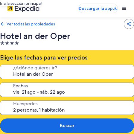
Ir a la sección principal
Descargar la app
Ver todas las propiedades
Hotel an der Oper
Propiedad
de
4.0
Elige las fechas para ver precios
estrellas
¿Adónde quieres ir?
Fechas
Huéspedes
Buscar