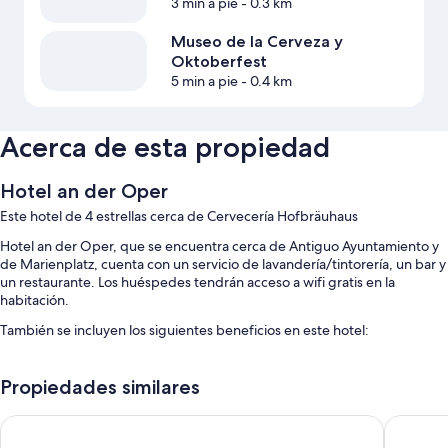
3 min a pie
- 0.3 km
Museo de la Cerveza y
Oktoberfest
5 min a pie
- 0.4 km
Acerca de esta propiedad
Hotel an der Oper
Este hotel de 4 estrellas cerca de Cervecería Hofbräuhaus
Hotel an der Oper, que se encuentra cerca de Antiguo Ayuntamiento y
de Marienplatz, cuenta con un servicio de lavandería/tintorería, un bar y
un restaurante. Los huéspedes tendrán acceso a wifi gratis en la
habitación.
También se incluyen los siguientes beneficios en este hotel:
Desayuno buffet con cargo, recepción disponible las 24 horas y una
caja de seguridad en la recepción
Propiedades similares
Periódicos gratis, personal multilingüe y una sala de computadoras
Platzl Hotel
Hotel C
Servicio de lavandería, servicios de concierge y áreas para no