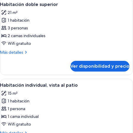
Ver
Habitación de hotel con cama doble, tel
8
Habitación doble superior
todas
21 m²
las
1 habitación
fotos
de
3 personas
Habitación
2 camas individuales
doble
Wifi gratuito
superior
Más
Más detalles
detalles
sobre
Ver disponibilidad y precio
Habitación
doble
superior
Ver
Un baño moderno con bañera, ducha c
7
Habitación individual, vista al patio
todas
15 m²
las
1 habitación
fotos
de
1 persona
Habitación
1 cama individual
individual,
Wifi gratuito
vista
Más