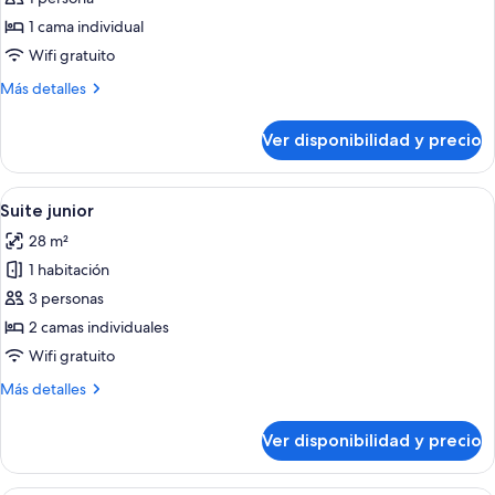
Habitación
1 cama individual
individual
Wifi gratuito
estándar
Más
Más detalles
detalles
sobre
Ver disponibilidad y precio
Habitación
individual
estándar
Ver
Una habitación de hotel con una cama, u
9
Suite junior
todas
28 m²
las
1 habitación
fotos
de
3 personas
Suite
2 camas individuales
junior
Wifi gratuito
Más
Más detalles
detalles
sobre
Ver disponibilidad y precio
Suite
junior