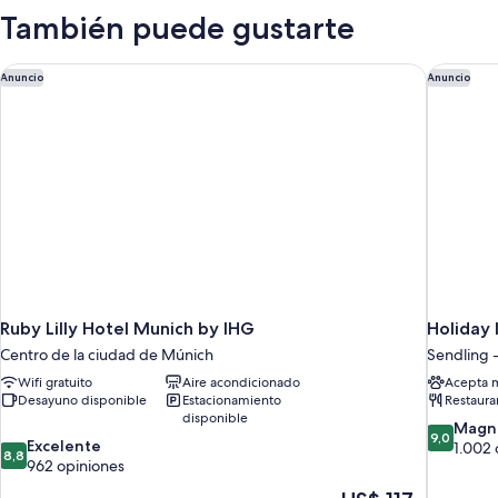
Confort
También puede gustarte
Ruby Lilly Hotel Munich by IHG
Holiday 
Anuncio
Anuncio
Ruby Lilly Hotel Munich by IHG
Holiday 
Centro de la ciudad de Múnich
Sendling 
Wifi gratuito
Aire acondicionado
Acepta 
Desayuno disponible
Estacionamiento
Restaura
disponible
9.0
Magní
9,0
8.8
Excelente
de
1.002 
8,8
de
962 opiniones
10,
10,
Magnífico
El