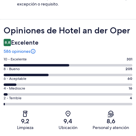
excepción o requisito.
Opiniones
Opiniones de Hotel an der Oper
Excelente
8,8
586 opiniones
Evaluación:
10 - Excelente
301
10
Evaluación:
8 - Bueno
205
-
8
Excelente.
Evaluación:
6 - Aceptable
60
-
301
6
Bueno.
Evaluación:
4 - Mediocre
16
de
-
205
4
586
Aceptable.
Evaluación:
2 - Terrible
4
de
-
opiniones
60
2
586
Mediocre.
de
-
opiniones
16
586
Terrible.
de
9,2
9,4
8,6
opiniones
4
586
Limpieza
Ubicación
Personal y atención
de
opiniones