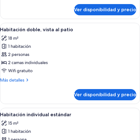
detalles
sobre
Ver disponibilidad y precio
Departamento,
kitchenette
Ver
Una habitación de hotel con una cama g
11
Habitación doble, vista al patio
todas
18 m²
las
1 habitación
fotos
de
2 personas
Habitación
2 camas individuales
doble,
Wifi gratuito
vista
Más
Más detalles
al
detalles
patio
sobre
Ver disponibilidad y precio
Habitación
doble,
vista
Ver
Una habitación de hotel compacta con ca
13
al
Habitación individual estándar
todas
patio
15 m²
las
1 habitación
fotos
de
1 persona