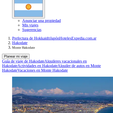
Anunciar una propiedad
Mis viajes
Sugerencias
Prefectura de Hokkaidō
Japón
Hoteles
Expedia.com.ar
Hakodate
Monte Hakodate
Planear mi viaje
Guía de viaje de Hakodate
Alquileres vacacionales en
Hakodate
Actividades en Hakodate
Alquiler de autos en Monte
Hakodate
Vacaciones en Monte Hakodate