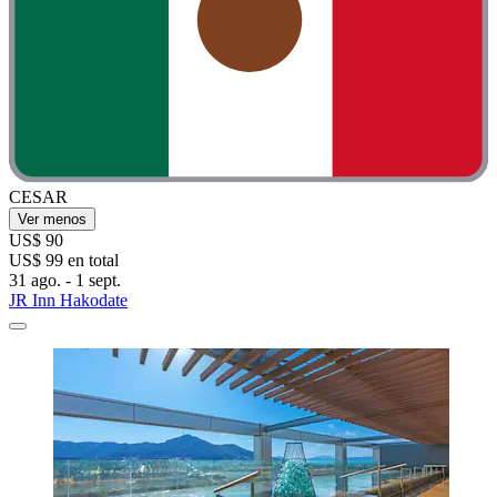
CESAR
Ver menos
US$ 90
US$ 99 en total
31 ago. - 1 sept.
JR Inn Hakodate