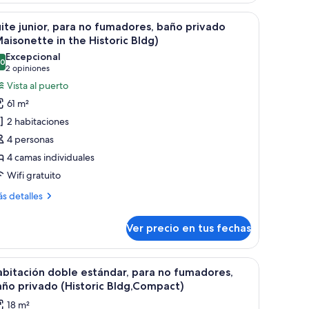
ño
 televisor montado, una obra de arte enmarco y una lámpara colgante naranj
er
Habitación de hotel con dos camas, un escritor
5
mpartido
ite junior, para no fumadores, baño privado
odas
oderate
aisonette in the Historic Bldg)
ft
s
Excepcional
oup)
,0
otos
10,0 de 10
(2
2 opiniones
e
opiniones)
Vista al puerto
uite
61 m²
nior,
2 habitaciones
ara
4 personas
o
4 camas individuales
umadores,
Wifi gratuito
año
rivado
ás
s detalles
Maisonette
talles
bre
Ver precio en tus fechas
ite
he
ior,
istoric
ra
a de planchar con plancha
er
Cubrecamas, cortinas blackout y tabla de pla
4
ldg)
bitación doble estándar, para no fumadores,
odas
madores,
ño privado (Historic Bldg,Compact)
ño
s
18 m²
ivado