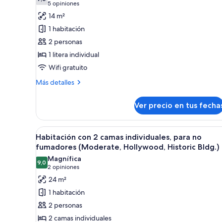
fotos
7,6 de 10
(Historic
(5
5 opiniones
Bldg)
de
opiniones)
14 m²
Habitación
1 habitación
económica
2 personas
con
1 litera individual
2
Wifi gratuito
camas
individuales,
Más
Más detalles
detalles
para
sobre
no
Ver precio en tus fecha
Habitación
fumadores,
económica
baño
con
Ver
Una habitación de hotel con ca
5
2
Habitación con 2 camas individuales, para no
compartido
todas
camas
fumadores (Moderate, Hollywood, Historic Bldg.)
(Bunk)
individuales,
las
Magnífica
para
9,0
fotos
9,0 de 10
(2
2 opiniones
no
de
opiniones)
24 m²
fumadores,
Habitación
baño
1 habitación
compartido
con
2 personas
(Bunk)
2
2 camas individuales