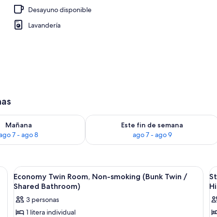
Desayuno disponible
Lavandería
has
isponibilidad para mañana ago 7 - ago 8
Consulta la disponibilidad para este 
Mañana
Este fin de semana
ago 7 - ago 8
ago 7 - ago 9
, paredes de madera y alfombra azul.
Ver
Habitación de hotel con literas, un esc
V
1
Economy Twin Room, Non-smoking (Bunk Twin /
S
todas
t
Shared Bathroom)
Hi
las
la
3 personas
fotos
f
1 litera individual
de
d