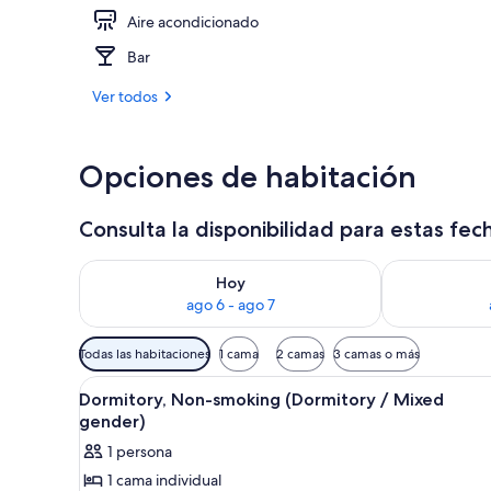
Aire acondicionado
Exterior
Bar
Ver todos
Opciones de habitación
Consulta la disponibilidad para estas fec
Consulta la disponibilidad para hoy ago 6 - ago 7
Consulta la d
Hoy
ago 6 - ago 7
Filtros
Todas las habitaciones
1 cama
2 camas
3 camas o más
disponibles
Ver
Un pasillo estrecho con literas
para
1
Dormitory, Non-smoking (Dormitory / Mixed
todas
las
gender)
las
habitaciones
1 persona
fotos
1 cama individual
de