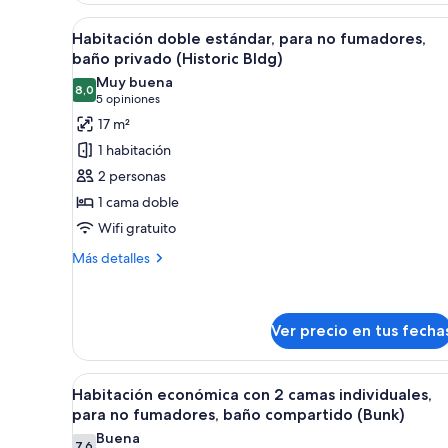
mixto
Ver
Una habitación de hotel con una
4
Habitación doble estándar, para no fumadores,
todas
baño privado (Historic Bldg)
las
Muy buena
8,0
fotos
8,0 de 10
(5
5 opiniones
de
opiniones)
17 m²
Habitación
1 habitación
doble
2 personas
estándar,
1 cama doble
para
Wifi gratuito
no
fumadores,
Más
Más detalles
detalles
baño
sobre
privado
Habitación
(Historic
doble
Ver precio en tus fecha
Bldg)
estándar,
para
Ver
Cubrecamas, cortinas blackout
no
6
Habitación económica con 2 camas individuales,
fumadores,
todas
para no fumadores, baño compartido (Bunk)
baño
las
privado
Buena
7,6