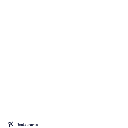
Terraza en l
Refrigerador
Restaurante