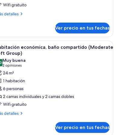
Wifi gratuito
tandard
ouble
ás
s detalles
talles
oom,
bre
on-
Ver precio en tus fechas
andard
moking
uble
ithin
om,
y una silla.
er
Cubrecamas, cortinas blackout y tabla de pla
5
n-
storical
abitación económica, baño compartido (Moderate
odas
oking
oft Group)
uilding
thin
s
Muy buena
storical
0
otos
8,0 de 10
(2
2 opiniones
ilding
e
opiniones)
24 m²
abitación
1 habitación
conómica,
6 personas
año
2 camas individuales y 2 camas dobles
ompartido
Wifi gratuito
Moderate
oft
ás
s detalles
talles
roup)
bre
Ver precio en tus fechas
bitación
onómica,