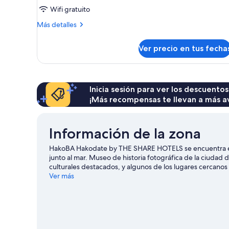
camas
Wifi gratuito
individuales,
para
Más
Más detalles
detalles
no
sobre
fumadores
Ver precio en tus fecha
Habitación
(Moderate,
con
Hollywood,
2
camas
Historic
individuales,
Inicia sesión para ver los descuentos
Bldg.)
para
¡Más recompensas te llevan a más a
no
fumadores
(Moderate,
Información de la zona
Hollywood,
Historic
HakoBA Hakodate by THE SHARE HOTELS se encuentra en Á
Bldg.)
junto al mar. Museo de historia fotográfica de la ciud
culturales destacados, y algunos de los lugares cercan
Teleférico de Hakodate. También vale la pena conocer J
Ver más
nuestra guía de viaje de Hakodate