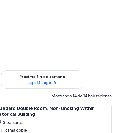
fin de semana ago 7 - ago 9
Consulta la disponibilidad para el próximo fin de semana ago 
Próximo fin de semana
ago 14 - ago 16
Mostrando 14 de 14 habitaciones
ritorio con espejo, un lavamanos y una silla.
er
Habitación de hotel con cama, escritorio, sill
1
tandard Double Room, Non-smoking Within
odas
storical Building
s
3 personas
otos
1 cama doble
e