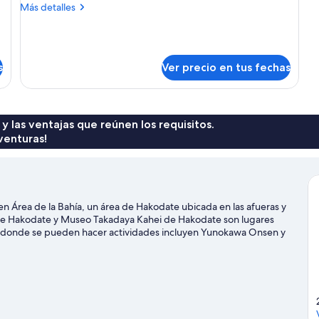
para
Más
Más detalles
no
detalles
fumadores,
sobre
Habitación
baño
triple
privado
s
Ver precio en tus fechas
básica,
(Moderate,
para
no
Historic
fumadores,
Bldg.)
baño
 y las ventajas que reúnen los requisitos.
privado
venturas!
(Moderate,
Historic
Bldg.)
rea de la Bahía, un área de Hakodate ubicada en las afueras y
ad de Hakodate y Museo Takadaya Kahei de Hakodate son lugares
os donde se pueden hacer actividades incluyen Yunokawa Onsen y
ardín botánico tropical de Hakodate y Jardín Kōsetsuen.
Visitar