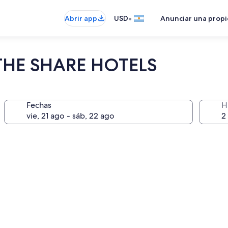
•
Abrir app
USD
Anunciar una prop
THE SHARE HOTELS
Fechas
H