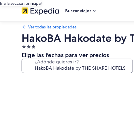
Ir a la sección principal
Buscar viajes
Ver todas las propiedades
HakoBA Hakodate by 
Propiedad
de
Elige las fechas para ver precios
3.0
¿Adónde quieres ir?
estrellas
Galería
de
fotos
de
HakoBA
Hakodate
by