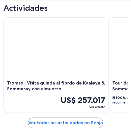
Actividades
Tromsø : Visita guiada al fiordo de Kvaløya & Sommarøy co
Tour de l
Tromsø : Visita guiada al fiordo de Kvaløya &
Tour de 
Sommarøy con almuerzo
Sommar
US$ 257.017
El
100%
de 
recomiendan
por adulto
Ver todas las actividades en Senja