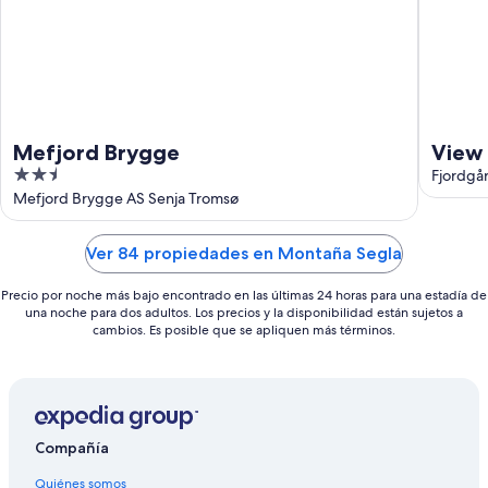
-
16
ago
Mefjord Brygge
View 
2.5
Fjordgå
out
Mefjord Brygge AS Senja Tromsø
of
5
Ver 84 propiedades en Montaña Segla
Precio por noche más bajo encontrado en las últimas 24 horas para una estadía de
una noche para dos adultos. Los precios y la disponibilidad están sujetos a
cambios. Es posible que se apliquen más términos.
Compañía
Quiénes somos