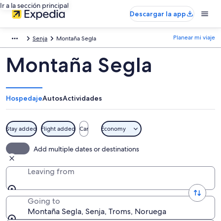
Ir a la sección principal
Descargar la app
Planear mi viaje
Senja
Montaña Segla
Montaña Segla
Hospedaje
Autos
Actividades
Stay added
Flight added
Car
Economy
Add multiple dates or destinations
Leaving from
Going to
Montaña Segla, Senja, Troms, Noruega