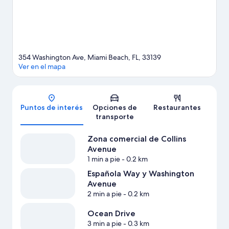
como kayak, buceo y snorkel ofrecen una gran oportunidad de
disfrutar del agua y, si buscas un poco de adrenalina, puedes
hacer caminatas o ciclismo en senderos en los alrededores.
Visitar nuestra guía de viaje de Miami Beach
354 Washington Ave, Miami Beach, FL, 33139
Ver en el mapa
Mapa
Puntos de interés
Opciones de
Restaurantes
transporte
Zona comercial de Collins
Avenue
1 min a pie
- 0.2 km
Española Way y Washington
Avenue
2 min a pie
- 0.2 km
Ocean Drive
3 min a pie
- 0.3 km