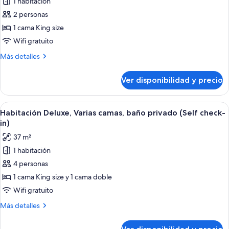
1 habitación
check-
fotos
in)
2 personas
de
1 cama King size
Habitación
Deluxe,
Wifi gratuito
1
Más
Más detalles
cama
detalles
sobre
King
Ver disponibilidad y precio
Habitación
size,
Deluxe,
baño
1
Ver
Habitación de hotel con dos camas, un 
7
privado
cama
Habitación Deluxe, Varias camas, baño privado (Self check-
todas
King
(Self
in)
size,
las
check-
37 m²
baño
fotos
in)
privado
1 habitación
de
(Self
4 personas
Habitación
check-
in)
Deluxe,
1 cama King size y 1 cama doble
Varias
Wifi gratuito
camas,
Más
Más detalles
baño
detalles
privado
sobre