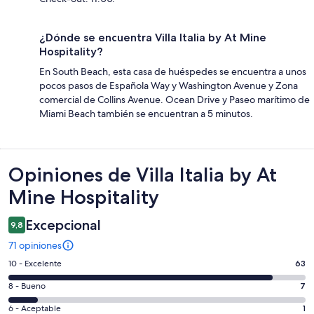
¿Dónde se encuentra Villa Italia by At Mine
Hospitality?
En South Beach, esta casa de huéspedes se encuentra a unos
pocos pasos de Española Way y Washington Avenue y Zona
comercial de Collins Avenue. Ocean Drive y Paseo marítimo de
Miami Beach también se encuentran a 5 minutos.
Opiniones
Opiniones de Villa Italia by At
Mine Hospitality
Excepcional
9,8
71 opiniones
Evaluación:
10 - Excelente
63
10
Evaluación:
8 - Bueno
7
-
8
Excelente.
Evaluación:
6 - Aceptable
1