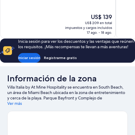
10,
10,
Excelente,
Muy
1.752
bueno,
El
US$ 139
opiniones
11
precio
US$ 209 en total
opiniones
actual
impuestos y cargos incluidos
es
17 ago. - 18 ago.
de
Inicia sesión para ver los descuentos y las ventajas que reúnen
US$ 139
los requisitos. ¡Más recompensas te llevan a más aventuras!
Iniciar sesión
Registrarme gratis
Información de la zona
Villa Italia by At Mine Hospitality se encuentra en South Beach,
un área de Miami Beach ubicada en la zona de entretenimiento
y cerca de la playa. Parque Bayfront y Complejo de
convenciones y entretenimiento James L. Knight Center son
Ver más
lugares culturales destacados, y los turistas que quieran ir de
compras pueden visitar Zona comercial de Collins Avenue y
Paseo marítimo de Miami Beach. ¿Quieres asistir a un evento o
partido? Échale un vistazo a lo que sucede en Miami Beach
Convention Center o Estadio Kaseya Center. Las actividades