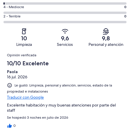
-
63
6
Bueno.
Evaluación:
4 - Mediocre
0
de
-
7
4
71
Aceptable.
Evaluación:
2 - Terrible
0
de
-
opiniones
1
2
71
Mediocre.
de
-
opiniones
0
71
Terrible.
de
10
9,6
9,8
opiniones
0
71
Limpieza
Servicios
Personal y atención
de
opiniones
Opiniones
71
Opinión verificada
opiniones
10/10 Excelente
Paola
16 jul. 2026
Le gustó: Limpieza, personal y atención, servicios, estado de la
propiedad e instalaciones
Traducir con Google
Excelente habitación y muy buenas atenciones por parte del
staff
Se hospedó 3 noches en julio de 2026
0