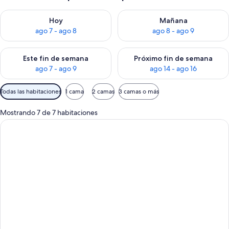
Consulta la disponibilidad para hoy ago 7 - ago 8
Consulta la disponibilidad pa
Hoy
Mañana
ago 7 - ago 8
ago 8 - ago 9
Consulta la disponibilidad para este fin de semana ago 7 - ag
Consulta la disponibilidad par
Este fin de semana
Próximo fin de semana
ago 7 - ago 9
ago 14 - ago 16
Filtros
Todas las habitaciones
1 cama
2 camas
3 camas o más
disponibles
para
Mostrando 7 de 7 habitaciones
las
habitaciones