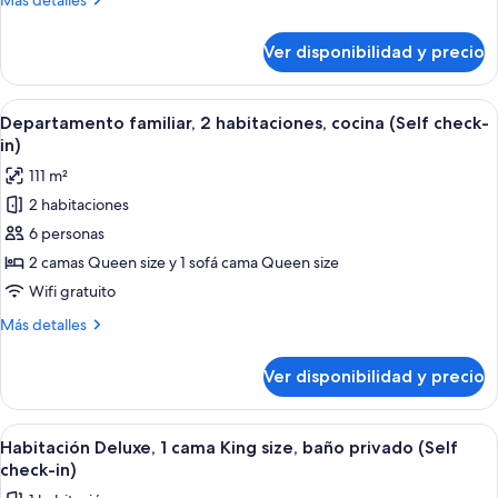
Más detalles
detalles
sobre
Ver disponibilidad y precio
Habitación
Ver
Una sala moderna con un sofá secciona
13
Departamento familiar, 2 habitaciones, cocina (Self check-
todas
in)
las
111 m²
fotos
2 habitaciones
de
6 personas
Departamento
familiar,
2 camas Queen size y 1 sofá cama Queen size
2
Wifi gratuito
habitaciones,
Más
Más detalles
cocina
detalles
(Self
sobre
Ver disponibilidad y precio
Departamento
check-
familiar,
in)
2
Ver
Una habitación de hotel con cama, escr
6
habitaciones,
Habitación Deluxe, 1 cama King size, baño privado (Self
todas
cocina
check-in)
(Self
las