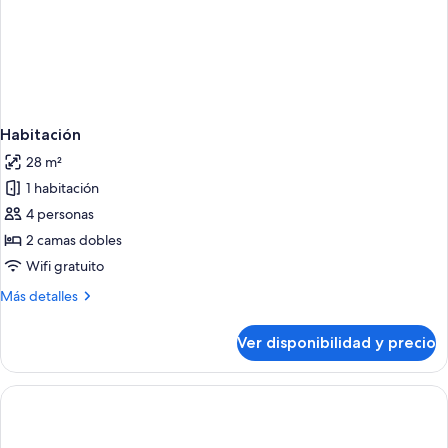
Habitación
28 m²
1 habitación
4 personas
2 camas dobles
Wifi gratuito
Más
Más detalles
detalles
sobre
Ver disponibilidad y precio
Habitación