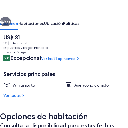
by
At
erior
Siguiente
Mine
33+
Resumen
Habitaciones
Ubicación
Políticas
Hospitality
El
US$ 31
precio
US$ 114 en total
actual
impuestos y cargos incluidos
es
11 ago. - 12 ago.
de
Opiniones
Excepcional
9,8
Ver las 71 opiniones
9,8 de 10
US$ 31
Servicios principales
Escritorio, espacio para trabajar con l
Wifi gratuito
Aire acondicionado
Ver todos
Opciones de habitación
Consulta la disponibilidad para estas fechas