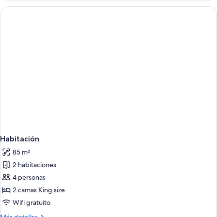
Habitación
85 m²
2 habitaciones
4 personas
2 camas King size
Wifi gratuito
Más