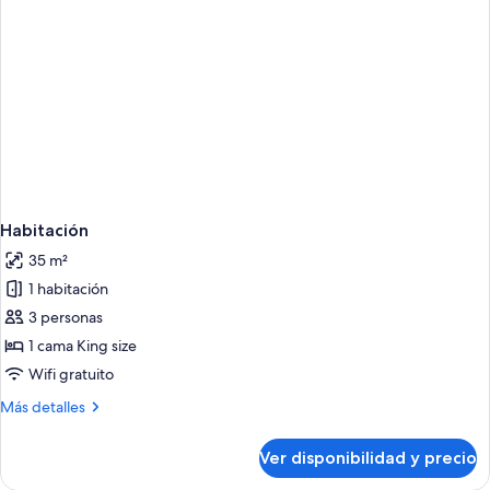
Habitación
35 m²
1 habitación
3 personas
1 cama King size
Wifi gratuito
Más
Más detalles
detalles
sobre
Ver disponibilidad y precio
Habitación