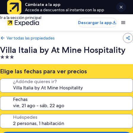
Cámbiate a la app
Accede a descuentos al instante con la app
Ir a la sección principal
Descargar la app
Ver todas las propiedades
Villa Italia by At Mine Hospitality
Propiedad
de
3.0
Elige las fechas para ver precios
estrellas
¿Adónde quieres ir?
Fechas
Huéspedes