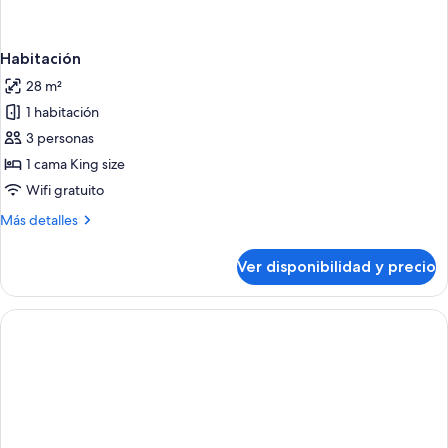
Habitación
28 m²
1 habitación
3 personas
1 cama King size
Wifi gratuito
Más
Más detalles
detalles
sobre
Ver disponibilidad y precio
Habitación