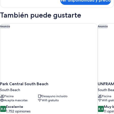
Ver disponibilidad y precio
Habitación
(Self
Deluxe,
check-
Varias
También puede gustarte
in)
camas,
baño
privado
Park Central South Beach
UNFRAME
Anuncio
Anuncio
(Self
check-
in)
Park Central South Beach
UNFRAME
South Beach
South Be
Piscina
Desayuno incluido
Piscina
Acepta mascotas
Wifi gratuito
Wifi grat
8.6
8.4
Excelente
Muy 
8,6
8,4
de
de
1.752 opiniones
11 opi