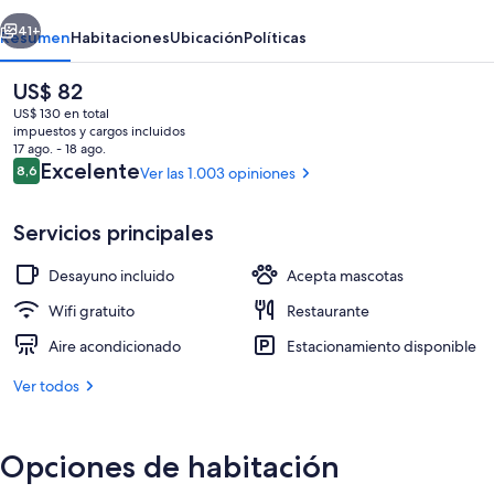
South
erior
Siguiente
Beach
41+
Resumen
Habitaciones
Ubicación
Políticas
El
US$ 82
precio
US$ 130 en total
actual
impuestos y cargos incluidos
es
17 ago. - 18 ago.
de
Opiniones
Excelente
8,6
Ver las 1.003 opiniones
8,6 de 10
US$ 82
Servicios principales
Una playa cerca, sillas reclinables de pl
Desayuno incluido
Acepta mascotas
Wifi gratuito
Restaurante
Aire acondicionado
Estacionamiento disponible
Ver todos
Opciones de habitación