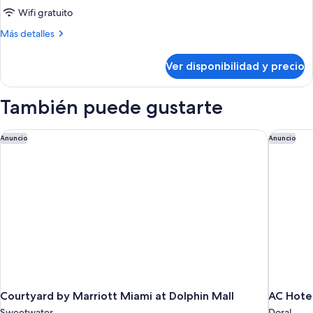
Wifi gratuito
Más
Más detalles
detalles
sobre
Ver disponibilidad y precio
Habitación
También puede gustarte
Courtyard by Marriott Miami at Dolphin Mall
AC Hotel
Anuncio
Anuncio
Courtyard by Marriott Miami at Dolphin Mall
AC Hotel
Sweetwater
Doral