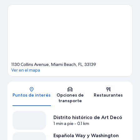
lugares culturales destacados, y Puerto deportivo y recreativo
de Miami Beach y Port of Miami son algunos de los lugares que
se pueden visitar para hacer actividades en el área. Asiste a un
evento o partido en Miami Beach Convention Center, y haz algo
de tiempo para conocer Museo y jardines de Vizcaya, una de las
atracciones imperdibles del lugar. Las actividades como paseos
en moto de agua y kayak ofrecen una gran oportunidad de
disfrutar del agua y, si buscas un poco de adrenalina, puedes
hacer ecotours y caminatas o ciclismo en senderos en los
alrededores.
Visitar nuestra guía de viaje de Miami Beach
1130 Collins Avenue, Miami Beach, FL, 33139
Ver en el mapa
Mapa
Puntos de interés
Opciones de
Restaurantes
transporte
Distrito histórico de Art Decó
1 min a pie
- 0.1 km
Española Way y Washington