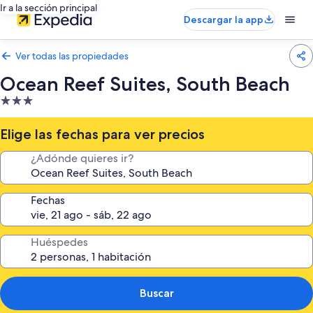
Ir a la sección principal
Descargar la app
Ver todas las propiedades
Ocean Reef Suites, South Beach
Propiedad
de
3.0
Elige las fechas para ver precios
estrellas
¿Adónde quieres ir?
Fechas
Huéspedes
Buscar