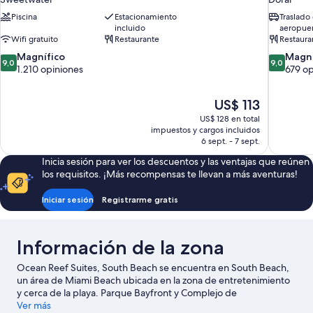
Piscina
Estacionamiento
Traslado 
incluido
aeropuer
Wifi gratuito
Restaurante
Restaura
9.0
9.0
Magnífico
Magní
9,0
9,0
de
de
1.210 opiniones
679 op
10,
10,
Magnífico,
Magnífico
El
US$ 113
1.210
679
precio
opiniones
opiniones
US$ 128 en total
actual
impuestos y cargos incluidos
es
6 sept. - 7 sept.
de
Inicia sesión para ver los descuentos y las ventajas que reúnen
US$ 113
los requisitos. ¡Más recompensas te llevan a más aventuras!
Iniciar sesión
Registrarme gratis
Información de la zona
Ocean Reef Suites, South Beach se encuentra en South Beach,
un área de Miami Beach ubicada en la zona de entretenimiento
y cerca de la playa. Parque Bayfront y Complejo de
convenciones y entretenimiento James L. Knight Center son
Ver más