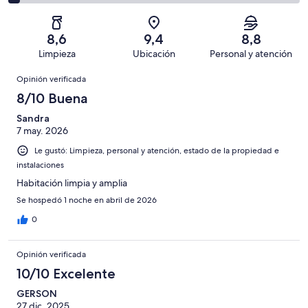
opiniones
104
2
1003
Mediocre.
de
-
opiniones
37
1003
Terrible.
de
8,6
9,4
8,8
opiniones
36
1003
Limpieza
Ubicación
Personal y atención
de
opiniones
Opiniones
1003
Opinión verificada
opiniones
8/10 Buena
Sandra
7 may. 2026
Le gustó: Limpieza, personal y atención, estado de la propiedad e
instalaciones
Habitación limpia y amplia
Se hospedó 1 noche en abril de 2026
0
Opinión verificada
10/10 Excelente
GERSON
27 dic. 2025