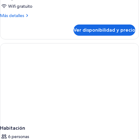
Wifi gratuito
Más
Más detalles
detalles
sobre
Ver disponibilidad y precio
Habitación
Habitación
6 personas