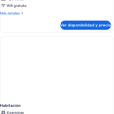
Wifi gratuito
Más
Más detalles
detalles
sobre
Ver disponibilidad y precio
Habitación
Habitación
4 personas