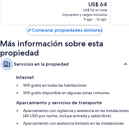
Baños con bañeras con ducha y artículos de tocador gratuitos
El
US$ 64
bueno,
bueno,
precio
2.666
3.250
US$ 112 en total
Smart TV con canales de televisión premium
actual
opiniones
opinion
impuestos y cargos incluidos
Filtros de café/té reutilizables, kitchenettes y frigobares
es
11 ago. - 12 ago.
de
US$ 64
Comparar propiedades similares
Más información sobre esta
propiedad
Servicios en la propiedad
Internet
Wifi gratis en todas las habitaciones
Wifi gratis disponible en algunas zonas comunes
Aparcamiento y servicios de transporte
Aparcamiento con vigilancia y asistencia en las instalaciones
(40 USD por noche; incluye entrada y salida libre)
Aparcamiento con asistencia limitado en las instalaciones