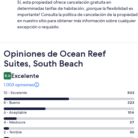
Sí, esta propiedad ofrece cancelación gratuita en
determinadas tarifas de habitación, ¡porque la flexibilidad es
importante! Consulta la política de cancelación de la propiedad
en nuestro sitio para obtener más información sobre cualquier
excepción o requisito.
Opiniones
Opiniones de Ocean Reef
Suites, South Beach
Excelente
8,6
1.003 opiniones
Evaluación:
10 - Excelente
503
10
Evaluación:
8 - Bueno
323
-
8
Excelente.
Evaluación:
6 - Aceptable
104
-
503
6
Bueno.
Evaluación:
4 - Mediocre
37
de
-
323
4
1003
Aceptable.
Evaluación:
2 - Terrible
36
de
-