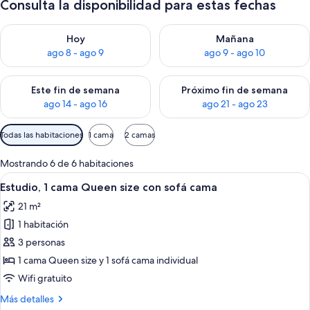
Consulta la disponibilidad para estas fechas
Consulta la disponibilidad para hoy ago 8 - ago 9
Consulta la disponibilidad pa
Hoy
Mañana
ago 8 - ago 9
ago 9 - ago 10
Consulta la disponibilidad para este fin de semana ago 14 - ag
Consulta la disponibilidad pa
Este fin de semana
Próximo fin de semana
ago 14 - ago 16
ago 21 - ago 23
Filtros
Todas las habitaciones
1 cama
2 camas
disponibles
para
Mostrando 6 de 6 habitaciones
las
Ver
Una habitación de hotel con cama, escri
10
Estudio, 1 cama Queen size con sofá cama
habitaciones
todas
21 m²
las
1 habitación
fotos
de
3 personas
Estudio,
1 cama Queen size y 1 sofá cama individual
1
Wifi gratuito
cama
Más
Más detalles
Queen