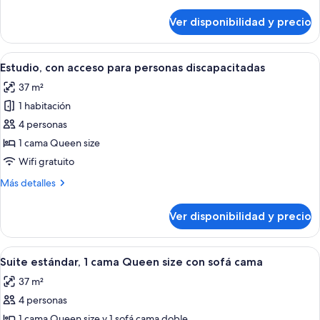
detalles
size
sobre
Ver disponibilidad y precio
Estudio,
con
1
sofá
cama
Ver
Un baño moderno con lavamanos, inod
cama
15
Queen
Estudio, con acceso para personas discapacitadas
todas
size
37 m²
con
las
sofá
1 habitación
fotos
cama
de
4 personas
Estudio,
1 cama Queen size
con
Wifi gratuito
acceso
Más
Más detalles
para
detalles
personas
sobre
Ver disponibilidad y precio
Estudio,
discapacitadas
con
acceso
Ver
Una habitación de hotel moderna con
16
para
Suite estándar, 1 cama Queen size con sofá cama
todas
personas
37 m²
discapacitadas
las
4 personas
fotos
de
1 cama Queen size y 1 sofá cama doble