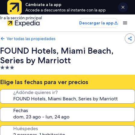
Cámbiate a la app
Accede a descuentos al instante con la app
Ir a la sección principal
Descargar la app
Ver todas las propiedades
FOUND Hotels, Miami Beach,
Series by Marriott
Propiedad
de
3.0
Elige las fechas para ver precios
estrellas
¿Adónde quieres ir?
Fechas
Huéspedes