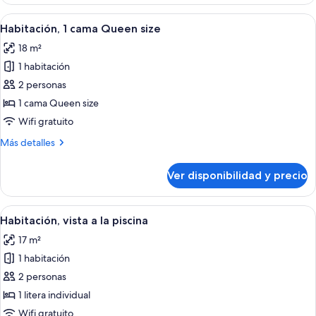
1
cama
Ver
Habitación de hotel con una cama gran
5
Queen
Habitación, 1 cama Queen size
todas
size
18 m²
las
1 habitación
fotos
de
2 personas
Habitación,
1 cama Queen size
1
Wifi gratuito
cama
Más
Más detalles
Queen
detalles
size
sobre
Ver disponibilidad y precio
Habitación,
1
cama
Ver
Una habitación con literas, una silla,
10
Queen
Habitación, vista a la piscina
todas
size
17 m²
las
1 habitación
fotos
de
2 personas
Habitación,
1 litera individual
vista
Wifi gratuito