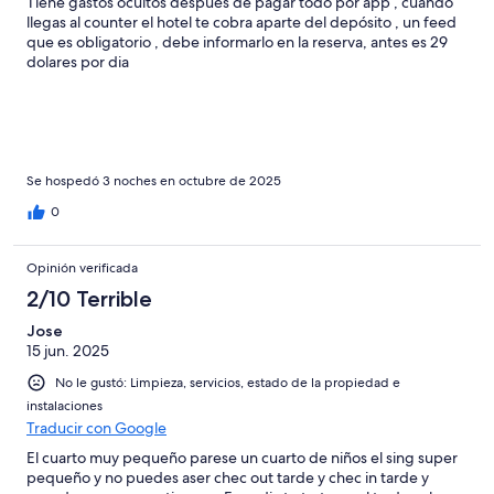
Tiene gastos ocultos después de pagar todo por app , cuando
llegas al counter el hotel te cobra aparte del depósito , un feed
que es obligatorio , debe informarlo en la reserva, antes es 29
dolares por dia
Se hospedó 3 noches en octubre de 2025
0
Opinión verificada
2/10 Terrible
Jose
15 jun. 2025
No le gustó: Limpieza, servicios, estado de la propiedad e
instalaciones
Traducir con Google
El cuarto muy pequeño parese un cuarto de niños el sing super
pequeño y no puedes aser chec out tarde y chec in tarde y