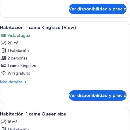
detalles
size
sobre
Ver disponibilidad y precio
Habitación,
1
cama
Ver
Habitación de hotel moderna con una c
20
King
Habitación, 1 cama King size (View)
todas
size
Vista al agua
las
20 m²
fotos
de
1 habitación
Habitación,
2 personas
1
1 cama King size
cama
Wifi gratuito
King
Más
Más detalles
size
detalles
(View)
sobre
Ver disponibilidad y precio
Habitación,
1
cama
Ver
Habitación de hotel con una cama gra
11
King
Habitación, 1 cama Queen size
todas
size
18 m²
(View)
las
1 habitación