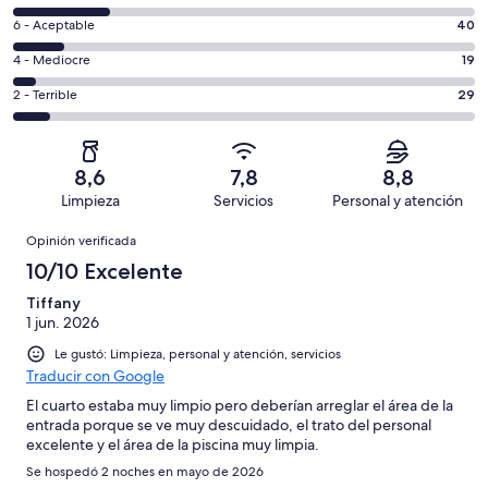
-
8
Excelente.
Evaluación:
6 - Aceptable
40
-
205
6
Bueno.
Evaluación:
4 - Mediocre
19
de
-
78
4
371
Aceptable.
Evaluación:
2 - Terrible
29
de
-
opiniones
40
2
371
Mediocre.
de
-
opiniones
19
371
Terrible.
de
8,6
7,8
8,8
opiniones
29
371
Limpieza
Servicios
Personal y atención
de
opiniones
Opiniones
371
Opinión verificada
opiniones
10/10 Excelente
Tiffany
1 jun. 2026
Le gustó: Limpieza, personal y atención, servicios
Traducir con Google
El cuarto estaba muy limpio pero deberían arreglar el área de la
entrada porque se ve muy descuidado, el trato del personal
excelente y el área de la piscina muy limpia.
Se hospedó 2 noches en mayo de 2026