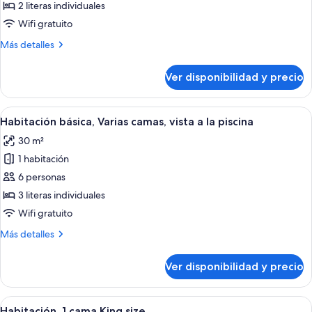
Habitación
2 literas individuales
básica,
Wifi gratuito
Varias
Más
Más detalles
camas
detalles
sobre
Ver disponibilidad y precio
Habitación
básica,
Varias
Ver
Una cama litera con escalera, una mes
14
camas
Habitación básica, Varias camas, vista a la piscina
todas
30 m²
las
1 habitación
fotos
de
6 personas
Habitación
3 literas individuales
básica,
Wifi gratuito
Varias
Más
Más detalles
camas,
detalles
vista
sobre
Ver disponibilidad y precio
Habitación
a
básica,
la
Varias
Ver
Una habitación de hotel con una cama 
piscina
14
camas,
Habitación, 1 cama King size