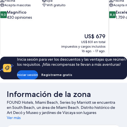
Piscina
Spa
Piscina
Acepta mascotas
Wifi gratuito
Acepta 
9.0
8.6
Magnífico
Excel
9,0
8,6
de
de
430 opiniones
1.759 
10,
10,
Magnífico,
Excelente
430
1.759
El
US$ 679
opiniones
opiniones
precio
US$ 831 en total
actual
impuestos y cargos incluidos
es
16 ago. - 17 ago.
de
Inicia sesión para ver los descuentos y las ventajas que reúnen
US$ 679
los requisitos. ¡Más recompensas te llevan a más aventuras!
Iniciar sesión
Registrarme gratis
Información de la zona
FOUND Hotels, Miami Beach, Series by Marriott se encuentra
en South Beach, un área de Miami Beach. Distrito histórico de
Art Decó y Museo y jardines de Vizcaya son lugares
emblemáticos, y la belleza natural del área puede apreciarse en
Ver más
Playa de Miami Beach y Parque Lummus Park Beach. ¿Quieres