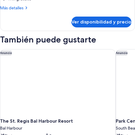
a
Más
Más detalles
la
detalles
piscina
sobre
Ver disponibilidad y precio
Habitación,
vista
a
También puede gustarte
la
piscina
The St. Regis Bal Harbour Resort
Park Cen
Anuncio
Anuncio
The St. Regis Bal Harbour Resort
Park Cen
Bal Harbour
South Be