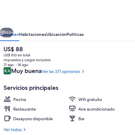
Hotels,
Miami
Beach,
erior
Siguiente
Series
102+
Resumen
Habitaciones
Ubicación
Políticas
by
El
US$ 88
Marriott
precio
US$ 100 en total
actual
impuestos y cargos incluidos
es
17 ago. - 18 ago.
de
Opiniones
Muy buena
8,4
Ver las 371 opiniones
8,4 de 10
US$ 88
Servicios principales
Bar de cocktails
Piscina
Wifi gratuito
Restaurante
Aire acondicionado
Desayuno disponible
Bar
Ver todos