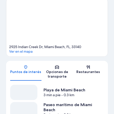
asistir a un evento o partido? Échale un vistazo a lo que sucede
en Miami Beach Convention Center o Estadio Kaseya Center.
Visitar nuestra guía de viaje de Miami Beach
2925 Indian Creek Dr, Miami Beach, FL, 33140
Ver en el mapa
Mapa
Puntos de interés
Opciones de
Restaurantes
transporte
Playa de Miami Beach
3 min a pie
- 0.3 km
Paseo marítimo de Miami
Beach