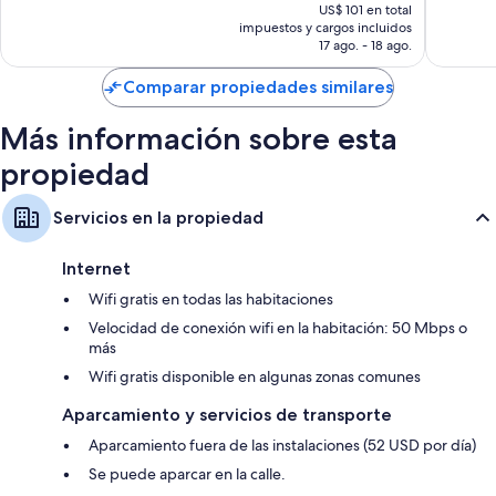
precio
US$ 101 en total
opiniones
2.668
actual
impuestos y cargos incluidos
opinion
es
17 ago. - 18 ago.
de
US$ 89
Comparar propiedades similares
Más información sobre esta
propiedad
Servicios en la propiedad
Internet
Wifi gratis en todas las habitaciones
Velocidad de conexión wifi en la habitación: 50 Mbps o
más
Wifi gratis disponible en algunas zonas comunes
Aparcamiento y servicios de transporte
Aparcamiento fuera de las instalaciones (52 USD por día)
Se puede aparcar en la calle.