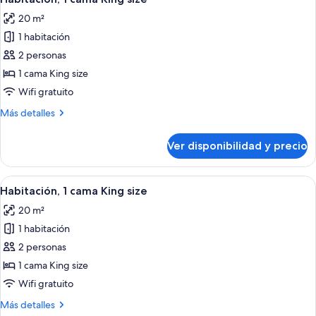
todas
vista
20 m²
a
las
la
1 habitación
fotos
piscina
de
2 personas
Habitación,
1 cama King size
1
Wifi gratuito
cama
Más
Más detalles
King
detalles
size
sobre
Ver disponibilidad y precio
Habitación,
1
cama
Ver
Un dormitorio con cama, una silla, un 
9
King
Habitación, 1 cama King size
todas
size
20 m²
las
1 habitación
fotos
de
2 personas
Habitación,
1 cama King size
1
Wifi gratuito
cama
Más
Más detalles
King