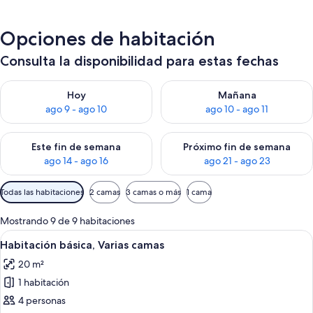
Opciones de habitación
Consulta la disponibilidad para estas fechas
Consulta la disponibilidad para hoy ago 9 - ago 10
Consulta la disponibilidad par
Hoy
Mañana
ago 9 - ago 10
ago 10 - ago 11
Consulta la disponibilidad para este fin de semana ago 14 - ag
Consulta la disponibilidad pa
Este fin de semana
Próximo fin de semana
ago 14 - ago 16
ago 21 - ago 23
Filtros
Todas las habitaciones
2 camas
3 camas o más
1 cama
disponibles
para
Mostrando 9 de 9 habitaciones
las
Ver
Una cama litera con escalera, una mes
11
Habitación básica, Varias camas
habitaciones
todas
20 m²
las
1 habitación
fotos
de
4 personas