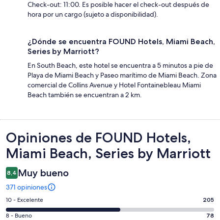
Check-out: 11:00. Es posible hacer el check-out después de
hora por un cargo (sujeto a disponibilidad).
¿Dónde se encuentra FOUND Hotels, Miami Beach,
Series by Marriott?
En South Beach, este hotel se encuentra a 5 minutos a pie de
Playa de Miami Beach y Paseo marítimo de Miami Beach. Zona
comercial de Collins Avenue y Hotel Fontainebleau Miami
Beach también se encuentran a 2 km.
Opiniones
Opiniones de FOUND Hotels,
Miami Beach, Series by Marriott
Muy bueno
8,4
371 opiniones
Evaluación:
10 - Excelente
205
10
Evaluación:
8 - Bueno
78