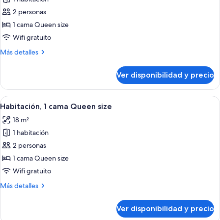
fotos
de
2 personas
Habitación,
1 cama Queen size
1
Wifi gratuito
cama
Más
Más detalles
Queen
detalles
size
sobre
Ver disponibilidad y precio
Habitación,
1
cama
Ver
Habitación de hotel con una cama gran
5
Queen
Habitación, 1 cama Queen size
todas
size
18 m²
las
1 habitación
fotos
de
2 personas
Habitación,
1 cama Queen size
1
Wifi gratuito
cama
Más
Más detalles
Queen
detalles
size
sobre
Ver disponibilidad y precio
Habitación,