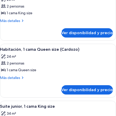
para
las
personas
2 personas
fotos
discapacitadas
de
1 cama King size
(Courtyard)
Habitación,
Más
Más detalles
1
detalles
sobre
cama
Ver disponibilidad y precio
Habitación,
King
1
size
cama
Ver
Un dormitorio moderno con una cama g
5
(Cardozo)
King
Habitación, 1 cama Queen size (Cardozo)
todas
size
24 m²
(Cardozo)
las
2 personas
fotos
de
1 cama Queen size
Habitación,
Más
Más detalles
1
detalles
sobre
cama
Ver disponibilidad y precio
Habitación,
Queen
1
size
cama
Ver
Un dormitorio moderno con una cama g
6
(Cardozo)
Queen
Suite junior, 1 cama King size
todas
size
34 m²
(Cardozo)
las