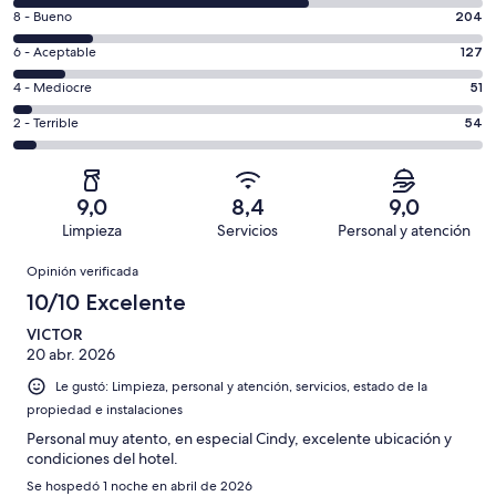
10
Evaluación:
8 - Bueno
204
-
8
Excelente.
Evaluación:
6 - Aceptable
127
-
755
6
Bueno.
Evaluación:
4 - Mediocre
51
de
-
204
4
1191
Aceptable.
Evaluación:
2 - Terrible
54
de
-
opiniones
127
2
1191
Mediocre.
de
-
opiniones
51
1191
Terrible.
de
9,0
8,4
9,0
opiniones
54
1191
Limpieza
Servicios
Personal y atención
de
opiniones
Opiniones
1191
Opinión verificada
opiniones
10/10 Excelente
VICTOR
20 abr. 2026
Le gustó: Limpieza, personal y atención, servicios, estado de la
propiedad e instalaciones
Personal muy atento, en especial Cindy, excelente ubicación y
condiciones del hotel.
Se hospedó 1 noche en abril de 2026