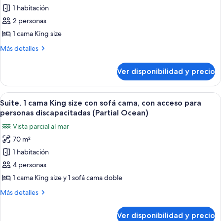
1 habitación
fotos
de
2 personas
Suite
1 cama King size
junior,
Más
Más detalles
1
detalles
cama
sobre
Ver disponibilidad y precio
Suite
King
junior,
size
1
Ver
Un dormitorio moderno con una cama g
7
cama
Suite, 1 cama King size con sofá cama, con acceso para
todas
King
personas discapacitadas (Partial Ocean)
size
las
Vista parcial al mar
fotos
70 m²
de
1 habitación
Suite,
1
4 personas
cama
1 cama King size y 1 sofá cama doble
King
Más
Más detalles
size
detalles
con
sobre
Ver disponibilidad y precio
Suite,