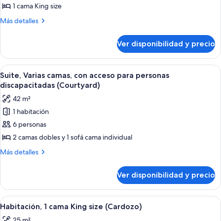
Habitación,
1 cama King size
1
Más
Más detalles
cama
detalles
King
sobre
Ver disponibilidad y precio
Habitación,
size,
1
frente
cama
Ver
Habitación de hotel con dos camas, un
al
6
King
Suite, Varias camas, con acceso para personas
todas
size,
océano
discapacitadas (Courtyard)
frente
las
(Oceanfront)
42 m²
al
fotos
océano
1 habitación
de
(Oceanfront)
6 personas
Suite,
Varias
2 camas dobles y 1 sofá cama individual
camas,
Más
Más detalles
con
detalles
sobre
acceso
Ver disponibilidad y precio
Suite,
para
Varias
personas
camas,
Ver
Un dormitorio moderno con una cama g
6
discapacitadas
con
Habitación, 1 cama King size (Cardozo)
todas
acceso
(Courtyard)
25 m²