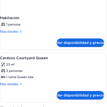
Habitación
1 persona
Más
Más detalles
detalles
sobre
Ver disponibilidad y precio
Habitación
Ver
Un dormitorio con cama, escritorio, sil
5
Cardozo Courtyard Queen
todas
23 m²
las
2 personas
fotos
de
1 cama Queen size
Cardozo
Más
Más detalles
Courtyard
detalles
sobre
Queen
Ver disponibilidad y precio
Cardozo
Courtyard
Queen