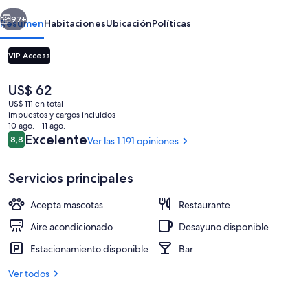
Beach
erior
Siguiente
97+
Resumen
Habitaciones
Ubicación
Políticas
VIP Access
El
US$ 62
precio
US$ 111 en total
actual
impuestos y cargos incluidos
es
10 ago. - 11 ago.
de
Opiniones
Excelente
8,8
Ver las 1.191 opiniones
8,8 de 10
US$ 62
Una playa cerca, arena blanca, toallas
Servicios principales
Acepta mascotas
Restaurante
Aire acondicionado
Desayuno disponible
Estacionamiento disponible
Bar
Ver todos