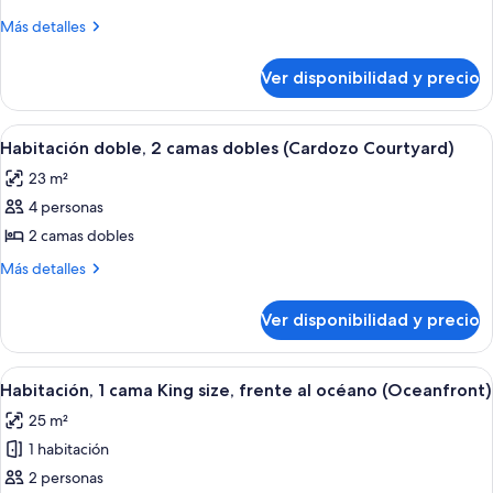
Habitación,
Más
Más detalles
1
detalles
sobre
cama
Ver disponibilidad y precio
Habitación,
Queen
1
size
cama
Ver
Habitación de hotel con dos camas, un
6
(Cardozo
Queen
Habitación doble, 2 camas dobles (Cardozo Courtyard)
todas
size
Courtyard)
23 m²
(Cardozo
las
Courtyard)
4 personas
fotos
de
2 camas dobles
Habitación
Más
Más detalles
doble,
detalles
sobre
2
Ver disponibilidad y precio
Habitación
camas
doble,
dobles
2
Ver
Un dormitorio con una cama grande, m
6
(Cardozo
camas
Habitación, 1 cama King size, frente al océano (Oceanfront)
todas
dobles
Courtyard)
25 m²
(Cardozo
las
Courtyard)
1 habitación
fotos
de
2 personas