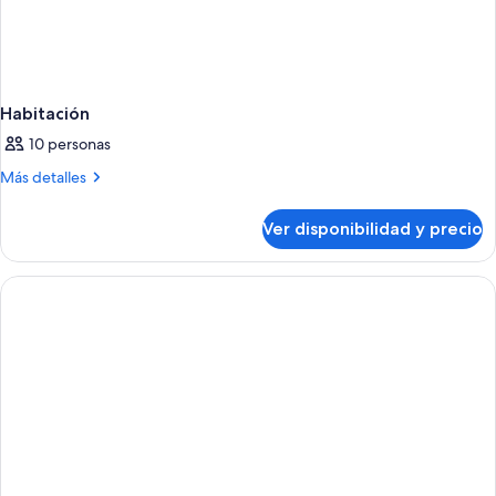
Habitación
10 personas
Más
Más detalles
detalles
sobre
Ver disponibilidad y precio
Habitación