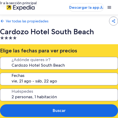
Ir a la sección principal
Descargar la app
Ver todas las propiedades
Cardozo Hotel South Beach
Propiedad
de
4.0
Elige las fechas para ver precios
estrellas
¿Adónde quieres ir?
Fechas
Huéspedes
Buscar