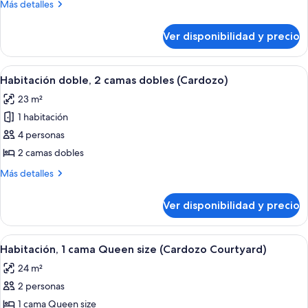
Más
Más detalles
1
detalles
cama
sobre
Ver disponibilidad y precio
Habitación
King
básica,
size
1
Ver
Un dormitorio moderno con una cama g
(Cardozo
5
cama
Habitación doble, 2 camas dobles (Cardozo)
todas
King
Courtyard)
23 m²
size
las
(Cardozo
1 habitación
fotos
Courtyard)
de
4 personas
Habitación
2 camas dobles
doble,
Más
Más detalles
2
detalles
camas
sobre
Ver disponibilidad y precio
Habitación
dobles
doble,
(Cardozo)
2
Ver
Un dormitorio con cama, ventilador de
6
camas
Habitación, 1 cama Queen size (Cardozo Courtyard)
todas
dobles
24 m²
(Cardozo)
las
2 personas
fotos
de
1 cama Queen size