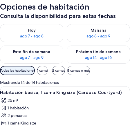
Opciones de habitación
Consulta la disponibilidad para estas fechas
Consulta la disponibilidad para hoy ago 7 - ago 8
Consulta la disponibilidad pa
Hoy
Mañana
ago 7 - ago 8
ago 8 - ago 9
Consulta la disponibilidad para este fin de semana ago 7 - ag
Consulta la disponibilidad par
Este fin de semana
Próximo fin de semana
ago 7 - ago 9
ago 14 - ago 16
Filtros
Todas las habitaciones
1 cama
2 camas
3 camas o más
disponibles
para
Mostrando 14 de 14 habitaciones
las
Ver
Un dormitorio con cama, escritorio con 
7
Habitación básica, 1 cama King size (Cardozo Courtyard)
habitaciones
todas
25 m²
las
1 habitación
fotos
de
2 personas
Habitación
1 cama King size
básica,