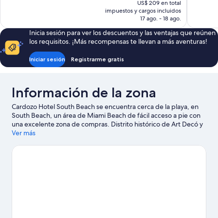
precio
US$ 209 en total
opiniones
11
actual
impuestos y cargos incluidos
opiniones
es
17 ago. - 18 ago.
de
Inicia sesión para ver los descuentos y las ventajas que reúnen
US$ 139
los requisitos. ¡Más recompensas te llevan a más aventuras!
Iniciar sesión
Registrarme gratis
Información de la zona
Cardozo Hotel South Beach se encuentra cerca de la playa, en
South Beach, un área de Miami Beach de fácil acceso a pie con
una excelente zona de compras. Distrito histórico de Art Decó y
Museo y jardines de Vizcaya son sitios emblemáticos, y Puerto
Ver más
deportivo y recreativo de Miami Beach y Port of Miami son
algunos de los lugares que se pueden visitar para hacer
actividades en el área. ¿Quieres asistir a un evento o partido?
Échale un vistazo a lo que sucede en Miami Beach Convention
Center o Estadio Kaseya Center.
Visitar nuestra guía de viaje de
Miami Beach