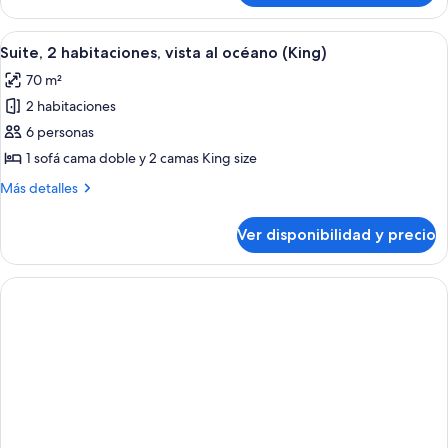
sofá
1
cama,
cama
Ver
Sábanas de algodón egipcio, ropa de c
con
14
King
Suite, 2 habitaciones, vista al océano (King)
todas
size
acceso
70 m²
con
las
para
sofá
2 habitaciones
fotos
personas
cama,
de
6 personas
discapacitadas
con
Suite,
acceso
1 sofá cama doble y 2 camas King size
(Partial
para
2
Ocean)
Más
Más detalles
personas
habitaciones,
detalles
discapacitadas
vista
sobre
(Partial
Ver disponibilidad y precio
Suite,
al
Ocean)
2
océano
habitaciones,
(King)
vista
al
océano
(King)