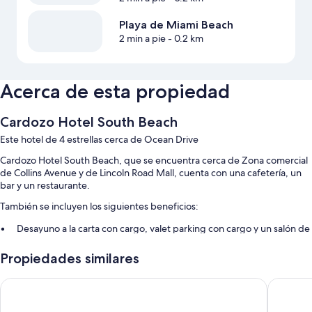
Playa de Miami Beach
2 min a pie
- 0.2 km
Acerca de esta propiedad
Cardozo Hotel South Beach
Este hotel de 4 estrellas cerca de Ocean Drive
Cardozo Hotel South Beach, que se encuentra cerca de Zona comercial
de Collins Avenue y de Lincoln Road Mall, cuenta con una cafetería, un
bar y un restaurante.
También se incluyen los siguientes beneficios:
Desayuno a la carta con cargo, valet parking con cargo y un salón de
eventos
Propiedades similares
Personal multilingüe, una caja de seguridad en la recepción y
servicios de concierge
President Hotel
Kenmore 
Toallas de playa, áreas para no fumadores y resguardo de equipaje
Los huéspedes dejan muy buenas opiniones sobre las opciones para