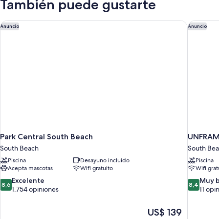
También puede gustarte
Park Central South Beach
UNFRAME
Anuncio
Anuncio
Park Central South Beach
UNFRAME
South Beach
South Be
Piscina
Desayuno incluido
Piscina
Acepta mascotas
Wifi gratuito
Wifi grat
8.6
8.4
Excelente
Muy 
8,6
8,4
de
de
1.754 opiniones
11 opi
10,
10,
Excelente,
Muy
El
US$ 139
1.754
bueno,