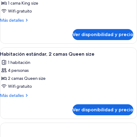
de
1 cama King size
mascotas
Habitación
Wifi gratuito
estándar,
Más
Más detalles
1
detalles
cama
sobre
Ver disponibilidad y precio
Habitación
King
estándar,
size
1
Ver
Tabla de planchar con plancha, wifi gr
4
cama
Habitación estándar, 2 camas Queen size
todas
King
1 habitación
size
las
4 personas
fotos
de
2 camas Queen size
Habitación
Wifi gratuito
estándar,
Más
Más detalles
2
detalles
camas
sobre
Ver disponibilidad y precio
Habitación
Queen
estándar,
size
2
camas
Queen