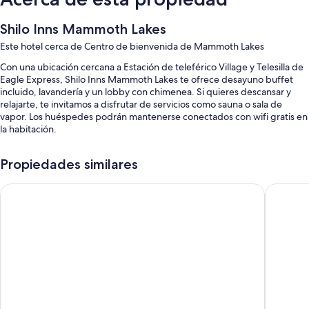
Shilo Inns Mammoth Lakes
Este hotel cerca de Centro de bienvenida de Mammoth Lakes
Con una ubicación cercana a Estación de teleférico Village y Telesilla de
Eagle Express, Shilo Inns Mammoth Lakes te ofrece desayuno buffet
incluido, lavandería y un lobby con chimenea. Si quieres descansar y
relajarte, te invitamos a disfrutar de servicios como sauna o sala de
vapor. Los huéspedes podrán mantenerse conectados con wifi gratis en
la habitación.
También se incluyen los siguientes beneficios:
Propiedades similares
Estacionamiento gratis
Motel 6 Mammoth Lakes, CA
SureStay
Check-out exprés, una sala de computadoras y juegos
Una reserva natural, una caja de seguridad en la recepción y un
ascensor
Los huéspedes dejan excelentes opiniones sobre la atención del
personal y la ubicación
Características de las habitaciones
Las 72 habitaciones incluyen comodidades como aire acondicionado y