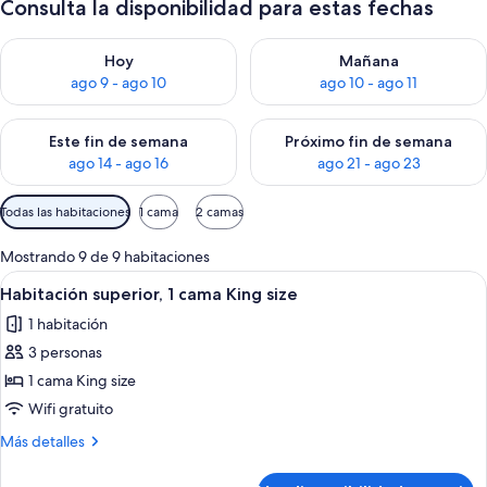
Consulta la disponibilidad para estas fechas
Consulta la disponibilidad para hoy ago 9 - ago 10
Consulta la disponibilidad par
Hoy
Mañana
ago 9 - ago 10
ago 10 - ago 11
Consulta la disponibilidad para este fin de semana ago 14 - ag
Consulta la disponibilidad pa
Este fin de semana
Próximo fin de semana
ago 14 - ago 16
ago 21 - ago 23
Filtros
Todas las habitaciones
1 cama
2 camas
disponibles
para
Mostrando 9 de 9 habitaciones
las
Ver
Habitación de hotel con cama, sofá, es
7
Habitación superior, 1 cama King size
habitaciones
todas
1 habitación
las
3 personas
fotos
de
1 cama King size
Habitación
Wifi gratuito
superior,
Más
Más detalles
1
detalles
cama
sobre