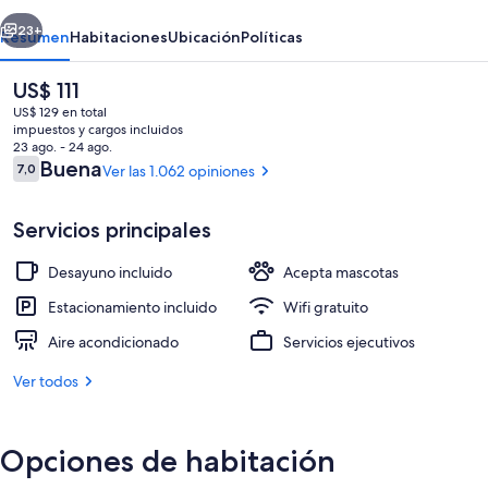
Lakes
erior
Siguiente
23+
Resumen
Habitaciones
Ubicación
Políticas
El
US$ 111
precio
US$ 129 en total
actual
impuestos y cargos incluidos
es
23 ago. - 24 ago.
de
Opiniones
Buena
7,0
Ver las 1.062 opiniones
7,0 de 10
US$ 111
Servicios principales
Tabla de planchar con plancha, wifi gr
Desayuno incluido
Acepta mascotas
Estacionamiento incluido
Wifi gratuito
Aire acondicionado
Servicios ejecutivos
Ver todos
Opciones de habitación