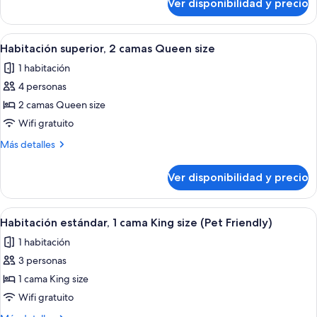
Ver disponibilidad y precio
Habitación
King
superior,
size
1
Ver
Habitación de hotel con dos camas, un
6
cama
Habitación superior, 2 camas Queen size
todas
King
1 habitación
size
las
4 personas
fotos
de
2 camas Queen size
Habitación
Wifi gratuito
superior,
Más
Más detalles
2
detalles
camas
sobre
Ver disponibilidad y precio
Habitación
Queen
superior,
size
2
Ver
Habitación de hotel con cama, sofá, es
4
camas
Habitación estándar, 1 cama King size (Pet Friendly)
todas
Queen
1 habitación
size
las
3 personas
fotos
de
1 cama King size
Habitación
Wifi gratuito
estándar,