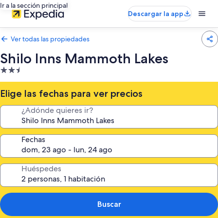
Ir a la sección principal
Descargar la app
Ver todas las propiedades
Shilo Inns Mammoth Lakes
Propiedad
de
2.5
Elige las fechas para ver precios
estrellas
¿Adónde quieres ir?
Fechas
Huéspedes
Buscar