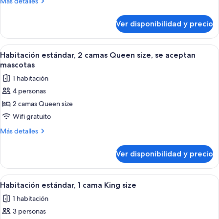
Más
Más detalles
1
detalles
cama
sobre
Ver disponibilidad y precio
Habitación
King
estándar,
size
1
Ver
Tabla de planchar con plancha, wifi gr
(Pet
4
cama
Habitación estándar, 2 camas Queen size, se aceptan
todas
King
Friendly)
mascotas
size
las
1 habitación
(Pet
fotos
Friendly)
4 personas
de
2 camas Queen size
Habitación
estándar,
Wifi gratuito
2
Más
Más detalles
camas
detalles
sobre
Queen
Ver disponibilidad y precio
Habitación
size,
estándar,
se
2
Ver
Habitación de hotel con cama, sofá, es
4
aceptan
camas
Habitación estándar, 1 cama King size
todas
Queen
mascotas
1 habitación
size,
las
se
3 personas
fotos
aceptan