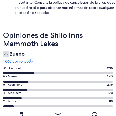
importante! Consulta la política de cancelación de la propiedad
en nuestro sitio para obtener más información sobre cualquier
excepción o requisito.
Opiniones
Opiniones de Shilo Inns
Mammoth Lakes
Bueno
7,0
1.062 opiniones
Evaluación:
10 - Excelente
295
10
Evaluación:
8 - Bueno
243
-
8
Excelente.
Evaluación:
6 - Aceptable
236
-
295
6
Bueno.
Evaluación:
4 - Mediocre
178
de
-
243
4
1062
Aceptable.
Evaluación:
2 - Terrible
110
de
-
opiniones
236
2
1062
Mediocre.
de
-
opiniones
178