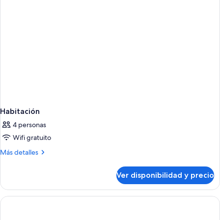
size
Habitación
4 personas
Wifi gratuito
Más
Más detalles
detalles
sobre
Ver disponibilidad y precio
Habitación