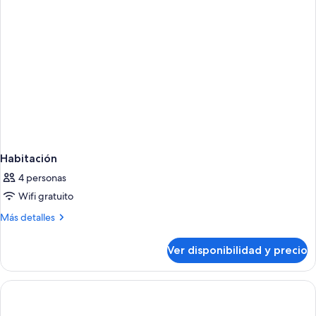
Habitación
4 personas
Wifi gratuito
Más
Más detalles
detalles
sobre
Ver disponibilidad y precio
Habitación