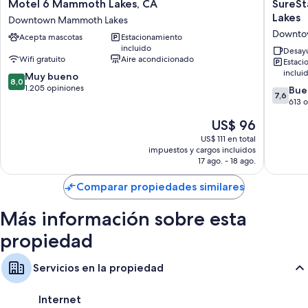
áreas de descanso separadas. También brindan atenciones como wifi
Motel
SureSta
Motel 6 Mammoth Lakes, CA
SureSt
gratis. Los huéspedes hablan muy bien sobre la comodidad de las
6
Plus
Lakes
Downtown Mammoth Lakes
habitaciones en esta propiedad.
Mammoth
Hotel
Downto
Acepta mascotas
Estacionamiento
Lakes,
by
También se incluyen los siguientes beneficios adicionales en todas las
incluido
CA
Best
Desayu
habitaciones:
Wifi gratuito
Aire acondicionado
Estaci
Downtown
Western
inclui
8.0
Mammoth
Muy bueno
Mammo
Baños con bañeras con ducha y artículos de tocador gratuitos
8,0
de
Lakes
1.205 opiniones
Lakes
7.6
Bue
7,6
Áreas de descanso separadas, frigobares y microondas
10,
Downto
de
613 
Muy
Mammo
10,
El
US$ 96
bueno,
Lakes
Bueno,
precio
1.205
613
US$ 111 en total
actual
opiniones
impuestos y cargos incluidos
opinion
es
17 ago. - 18 ago.
de
US$ 96
Comparar propiedades similares
Más información sobre esta
propiedad
Servicios en la propiedad
Internet