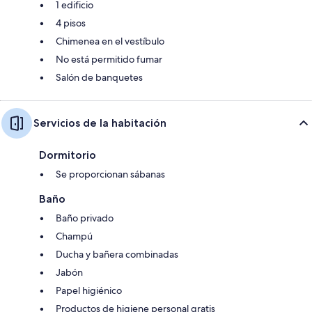
1 edificio
4 pisos
Chimenea en el vestíbulo
No está permitido fumar
Salón de banquetes
Servicios de la habitación
Dormitorio
Se proporcionan sábanas
Baño
Baño privado
Champú
Ducha y bañera combinadas
Jabón
Papel higiénico
Productos de higiene personal gratis