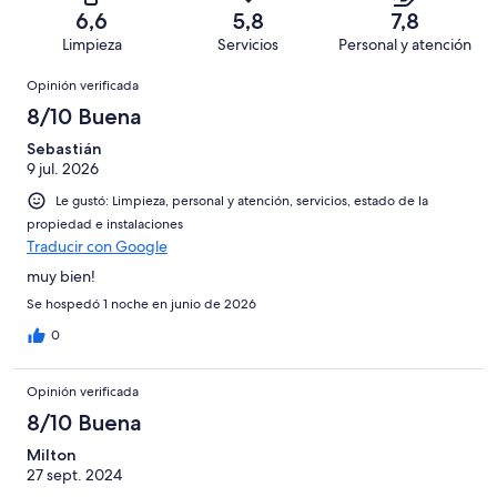
1062
Terrible.
de
6,6
5,8
7,8
opiniones
110
1062
Limpieza
Servicios
Personal y atención
de
opiniones
Opiniones
1062
Opinión verificada
opiniones
8/10 Buena
Sebastián
9 jul. 2026
Le gustó: Limpieza, personal y atención, servicios, estado de la
propiedad e instalaciones
Traducir con Google
muy bien!
Se hospedó 1 noche en junio de 2026
0
Opinión verificada
8/10 Buena
Milton
27 sept. 2024