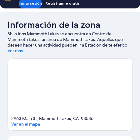
Iniciar sesión
Registrarme gratis
Información de la zona
Shilo Inns Mammoth Lakes se encuentra en Centro de
Mammoth Lakes, un área de Mammoth Lakes. Aquellos que
deseen hacer una actividad pueden ir a Estación de teleférico
Village y Telesilla de Eagle Express, mientras que quienes
Ver más
quieran apreciar la belleza natural del área pueden visitar
Mammoth Mountain (complejo de montañas) y Lake Mary.
También puedes darte una vuelta por Centro de bienvenida de
Mammoth Lakes y Mammoth Mountain Ski Resort. Diviértete en
las montañas con pistas de ski cross-country y pistas de ski
alpino, o prueba otras actividades al aire libre, como moto de
nieve y patinaje sobre hielo.
Visitar nuestra guía de viaje de
Mammoth Lakes
2963 Main St, Mammoth Lakes, CA, 93546
Ver en el mapa