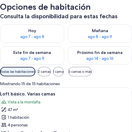
Opciones de habitación
Consulta la disponibilidad para estas fechas
Consulta la disponibilidad para hoy ago 7 - ago 8
Consulta la disponibilidad pa
Hoy
Mañana
ago 7 - ago 8
ago 8 - ago 9
Consulta la disponibilidad para este fin de semana ago 7 - ag
Consulta la disponibilidad par
Este fin de semana
Próximo fin de semana
ago 7 - ago 9
ago 14 - ago 16
Filtros
Todas las habitaciones
2 camas
1 cama
3 camas o más
disponibles
para
Mostrando 15 de 15 habitaciones
las
Ver
Habitación de hotel con una cama grand
6
Loft básico, Varias camas
habitaciones
todas
Vista a la montaña
las
47 m²
fotos
de
1 habitación
Loft
4 personas
básico,