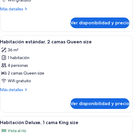
Wifi gratuito
camas
Más
Más detalles
Queen
detalles
size
sobre
Ver disponibilidad y precio
Habitación
Deluxe,
2
Ver
Una habitación de hotel con dos camas
8
camas
Habitación estándar, 2 camas Queen size
todas
Queen
36 m²
size
las
1 habitación
fotos
de
4 personas
Habitación
2 camas Queen size
estándar,
Wifi gratuito
2
Más
Más detalles
camas
detalles
Queen
sobre
Ver disponibilidad y precio
Habitación
size
estándar,
2
Ver
Una habitación de hotel con una bañera
5
camas
Habitación Deluxe, 1 cama King size
todas
Queen
Vista al río
size
las