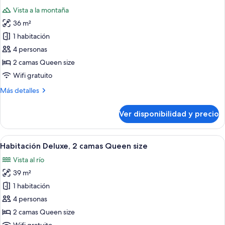
Vista a la montaña
36 m²
1 habitación
4 personas
2 camas Queen size
Wifi gratuito
Más
Más detalles
detalles
sobre
Ver disponibilidad y precio
Habitación
estándar,
2
Ver
Una habitación de hotel con dos camas
5
camas
Habitación Deluxe, 2 camas Queen size
todas
Queen
Vista al río
size
las
39 m²
fotos
de
1 habitación
Habitación
4 personas
Deluxe,
2 camas Queen size
2