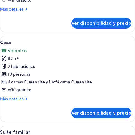
Wifi gratuito
vista
Más
Más detalles
al
detalles
río
sobre
Ver disponibilidad y precio
Habitación
de
lujo,
Ver
Un comedor con una mesa y sillas de m
9
vista
Casa
todas
al
Vista al río
río
las
89 m²
fotos
de
2 habitaciones
Casa
10 personas
4 camas Queen size y 1 sofá cama Queen size
Wifi gratuito
Más
Más detalles
detalles
sobre
Ver disponibilidad y precio
Casa
Ver
Habitación de hotel con dos camas, un e
6
Suite familiar