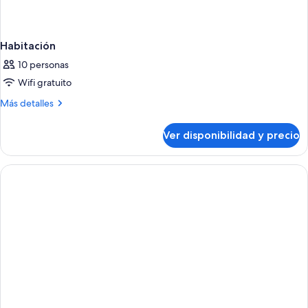
Habitación
10 personas
Wifi gratuito
Más
Más detalles
detalles
sobre
Ver disponibilidad y precio
Habitación