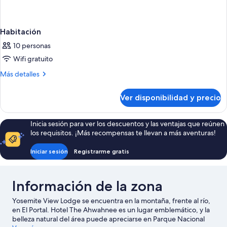
Habitación
10 personas
Wifi gratuito
Más
Más detalles
detalles
sobre
Ver disponibilidad y precio
Habitación
Inicia sesión para ver los descuentos y las ventajas que reúnen
los requisitos. ¡Más recompensas te llevan a más aventuras!
Iniciar sesión
Registrarme gratis
Información de la zona
Yosemite View Lodge se encuentra en la montaña, frente al río,
en El Portal. Hotel The Ahwahnee es un lugar emblemático, y la
belleza natural del área puede apreciarse en Parque Nacional