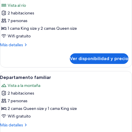
todas
Vista al río
las
2 habitaciones
fotos
de
7 personas
Suite
1 cama King size y 2 camas Queen size
familiar
Wifi gratuito
Más
Más detalles
detalles
sobre
Ver disponibilidad y precio
Suite
familiar
Ver
Habitación de hotel con dos camas, un e
6
Departamento familiar
todas
Vista a la montaña
las
2 habitaciones
fotos
de
7 personas
Departamento
2 camas Queen size y 1 cama King size
familiar
Wifi gratuito
Más
Más detalles
detalles