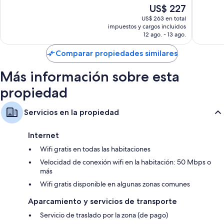
10,
Cottage
Muy
El
US$ 227
Artículos de tocador ecológicos, bañeras con ducha y secadores de
Muy
El
bueno,
precio
pelo
bueno,
US$ 263 en total
Portal
2.033
actual
impuestos y cargos incluidos
2.210
opinion
Televisiones de 32 pulgadas con canales de televisión premium
es
12 ago. - 13 ago.
opiniones
de
Bombillas LED, kitchenettes y refrigeradores
US$ 227
Comparar propiedades similares
Más información sobre esta
propiedad
Servicios en la propiedad
Internet
Wifi gratis en todas las habitaciones
Velocidad de conexión wifi en la habitación: 50 Mbps o
más
Wifi gratis disponible en algunas zonas comunes
Aparcamiento y servicios de transporte
Servicio de traslado por la zona (de pago)