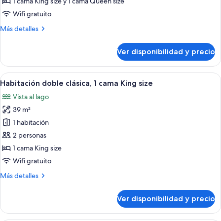
1 cama King size y 1 cama Queen size
Varias
Wifi gratuito
camas
Más
Más detalles
detalles
sobre
Ver disponibilidad y precio
Loft
básico,
Varias
Ver
Una habitación de hotel con cama, sof
4
camas
Habitación doble clásica, 1 cama King size
todas
Vista al lago
las
39 m²
fotos
de
1 habitación
Habitación
2 personas
doble
1 cama King size
clásica,
Wifi gratuito
1
Más
Más detalles
cama
detalles
King
sobre
Ver disponibilidad y precio
size
Habitación
doble
clásica,