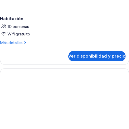
Habitación
10 personas
Wifi gratuito
Más
Más detalles
detalles
sobre
Ver disponibilidad y precio
Habitación