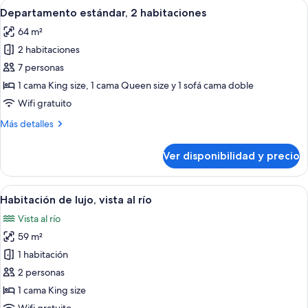
Ver
Una cocina compacta con estufa, micro
1
1
Departamento estándar, 2 habitaciones
todas
cama
64 m²
King
las
size
2 habitaciones
fotos
de
7 personas
Departamento
1 cama King size, 1 cama Queen size y 1 sofá cama doble
estándar,
Wifi gratuito
2
Más
Más detalles
habitaciones
detalles
sobre
Ver disponibilidad y precio
Departamento
estándar,
2
Ver
Sala de estar
6
habitaciones
Habitación de lujo, vista al río
todas
Vista al río
las
59 m²
fotos
de
1 habitación
Habitación
2 personas
de
1 cama King size
lujo,