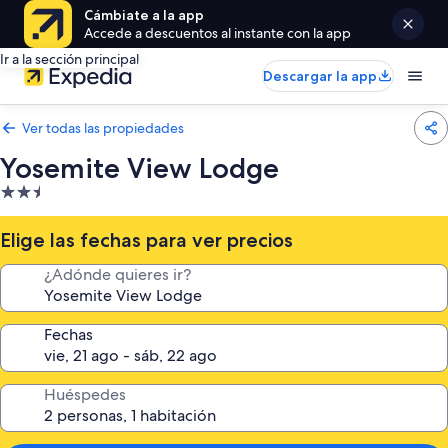
Cámbiate a la app
Accede a descuentos al instante con la app
Ir a la sección principal
Descargar la app
Ver todas las propiedades
Yosemite View Lodge
Propiedad
de
2.5
Elige las fechas para ver precios
estrellas
¿Adónde quieres ir?
Fechas
Huéspedes