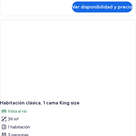
sobre
Ver disponibilidad y precio
Departamento
familiar
Habitación clásica, 1 cama King size
Vista al río
39 m²
1 habitación
3 personas