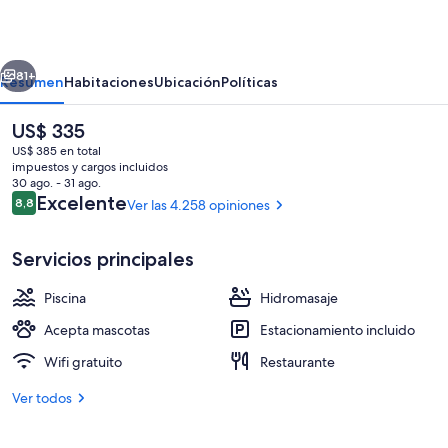
Lodge
erior
Siguiente
81+
Resumen
Habitaciones
Ubicación
Políticas
El
US$ 335
precio
US$ 385 en total
actual
impuestos y cargos incluidos
es
30 ago. - 31 ago.
de
Opiniones
Excelente
8,8
Ver las 4.258 opiniones
8,8 de 10
US$ 335
Servicios principales
Áreas de la propiedad
Piscina
Hidromasaje
Acepta mascotas
Estacionamiento incluido
Wifi gratuito
Restaurante
Ver todos