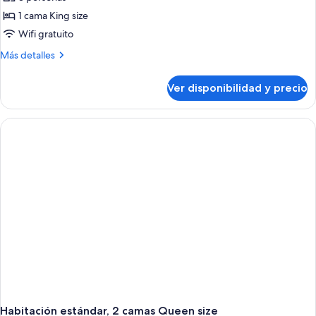
1 cama King size
Wifi gratuito
Más
Más detalles
detalles
sobre
Ver disponibilidad y precio
Habitación
clásica,
1
cama
King
size
Habitación estándar, 2 camas Queen size