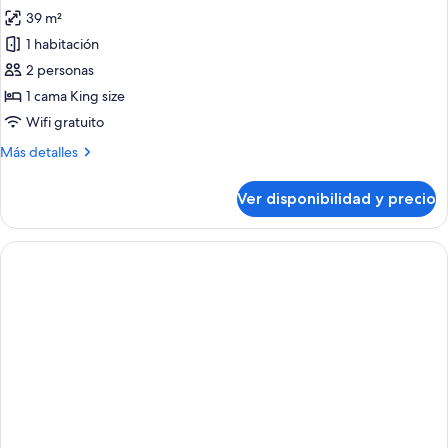
39 m²
fotos
de
1 habitación
Habitación
2 personas
Deluxe,
1 cama King size
1
Wifi gratuito
cama
Más
Más detalles
King
detalles
size
sobre
Ver disponibilidad y precio
Habitación
Deluxe,
1
cama
King
size