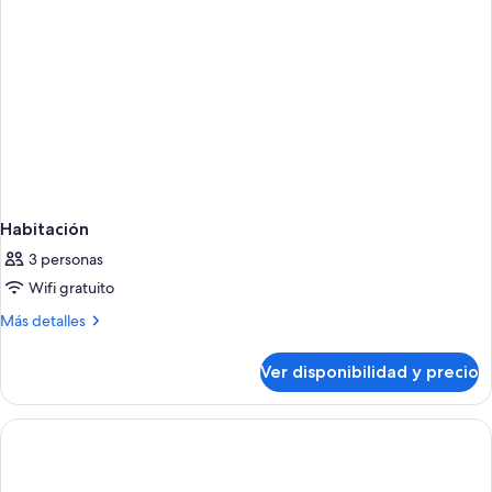
Habitación
3 personas
Wifi gratuito
Más
Más detalles
detalles
sobre
Ver disponibilidad y precio
Habitación