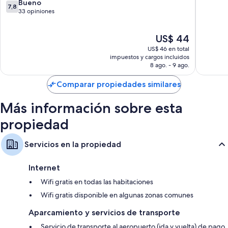
almohadas. También proporcionan atenciones como aire acondicionado
7.8
Bueno
Nagar
7,8
y batas.
de
33 opiniones
10,
También se incluyen los siguientes beneficios adicionales en todas las
Bueno,
habitaciones:
El
US$ 44
33
precio
opiniones
US$ 46 en total
Camas plegables/adicionales con cargo y cunas gratuitas
actual
impuestos y cargos incluidos
es
Baños con cabezales de ducha tipo lluvia y artículos de tocador de
8 ago. - 9 ago.
de
diseñador
US$ 44
Comparar propiedades similares
Televisiones LCD de 40 pulgadas con canales de televisión premium
Refrigeradores, teteras/pavas eléctricas y servicio de limpieza diario
Más información sobre esta
propiedad
Servicios en la propiedad
Internet
Wifi gratis en todas las habitaciones
Wifi gratis disponible en algunas zonas comunes
Aparcamiento y servicios de transporte
Servicio de transporte al aeropuerto (ida y vuelta) de pago