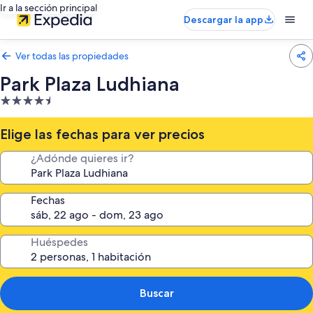
Ir a la sección principal
Descargar la app
Ver todas las propiedades
Park Plaza Ludhiana
Propiedad
de
4.5
Elige las fechas para ver precios
estrellas
¿Adónde quieres ir?
Fechas
Huéspedes
Buscar