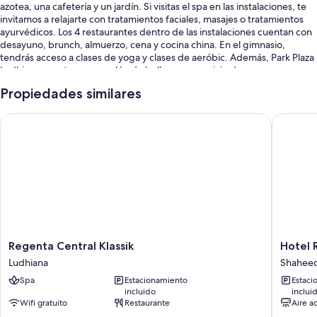
azotea, una cafetería y un jardín. Si visitas el spa en las instalaciones, te
invitamos a relajarte con tratamientos faciales, masajes o tratamientos
ayurvédicos. Los 4 restaurantes dentro de las instalaciones cuentan con
desayuno, brunch, almuerzo, cena y cocina china. En el gimnasio,
tendrás acceso a clases de yoga y clases de aeróbic. Además, Park Plaza
Ludhiana cuenta con un salón de belleza, un servicio de
lavandería/tintorería y alquiler de autos en la propiedad. Todos los
Propiedades similares
huéspedes tendrán acceso a wifi gratis en la habitación. Además, la
propiedad cuenta con un bar y un centro de negocios abierto las 24
Regenta Central Klassik
Hotel Ra
horas.
También se incluyen los siguientes beneficios:
Una piscina al aire libre
Estacionamiento y valet parking gratis
Traslado desde la estación de tren gratis, estacionamiento con
horario prolongado y check-out exprés
Check-in exprés, salas de tratamiento o masajes y una caja de
Regenta
Hotel
Regenta Central Klassik
Hotel 
seguridad en la recepción
Central
Raj
Ludhiana
Shaheed
Klassik
Mahal
Características de las habitaciones
Spa
Estacionamiento
Estaci
Ludhiana
Shahee
incluido
inclui
Las 114 habitaciones están amuebladas de manera individual y ofrecen
Bhagat
Wifi gratuito
Restaurante
Aire a
comodidades como servicio a la habitación las 24 horas y menús de
Singh