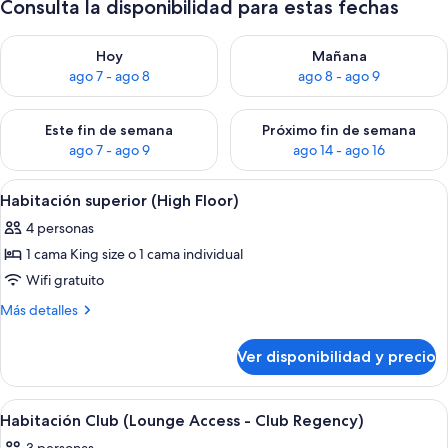
Consulta la disponibilidad para estas fechas
Consulta la disponibilidad para hoy ago 7 - ago 8
Consulta la disponibilidad pa
Hoy
Mañana
ago 7 - ago 8
ago 8 - ago 9
Consulta la disponibilidad para este fin de semana ago 7 - ag
Consulta la disponibilidad par
Este fin de semana
Próximo fin de semana
ago 7 - ago 9
ago 14 - ago 16
Ver
Una habitación de hotel con una cama 
8
Habitación superior (High Floor)
todas
4 personas
las
1 cama King size o 1 cama individual
fotos
de
Wifi gratuito
Habitación
Más
Más detalles
superior
detalles
sobre
(High
Ver disponibilidad y precio
Habitación
Floor)
superior
(High
Ver
Habitación de hotel con cama, lámpara
8
Floor)
Habitación Club (Lounge Access - Club Regency)
todas