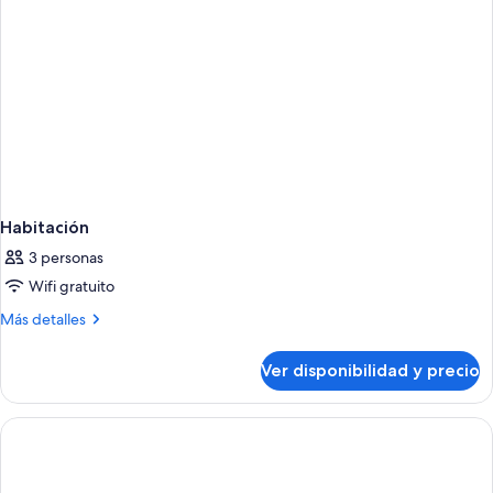
Habitación
3 personas
Wifi gratuito
Más
Más detalles
detalles
sobre
Ver disponibilidad y precio
Habitación