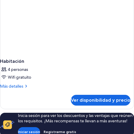
Habitación
4 personas
Wifi gratuito
Más
Más detalles
detalles
sobre
Ver disponibilidad y precio
Habitación
Inicia sesión para ver los descuentos y las ventajas que reúnen
los requisitos. ¡Más recompensas te llevan a más aventuras!
Iniciar sesión
Registrarme gratis