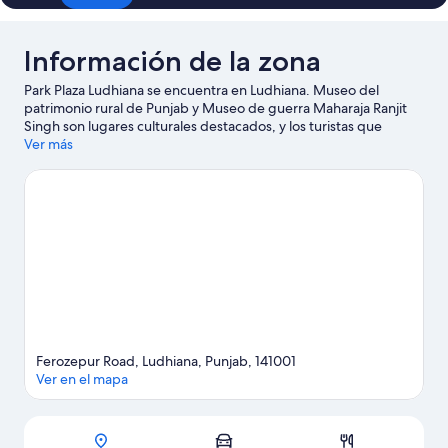
Información de la zona
Park Plaza Ludhiana se encuentra en Ludhiana. Museo del
patrimonio rural de Punjab y Museo de guerra Maharaja Ranjit
Singh son lugares culturales destacados, y los turistas que
quieran ir de compras pueden visitar Centro comercial Pavilion
Ver más
Mall y Centro comercial Grand Wall. ¿Quieres asistir a un evento
o partido mientras estás en la ciudad? Échale un vistazo a lo que
sucede en Complejo Guru Nanak Bhawan o Guru Nanak
Stadium.
Visitar nuestra guía de viaje de Ludhiana
Ferozepur Road, Ludhiana, Punjab, 141001
Ver en el mapa
Mapa