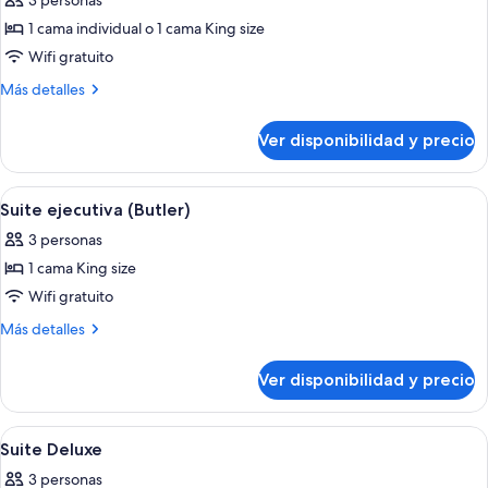
3 personas
las
1 cama individual o 1 cama King size
fotos
de
Wifi gratuito
Habitación
Más
Más detalles
Club
detalles
sobre
(Lounge
Ver disponibilidad y precio
Habitación
Access
Club
-
(Lounge
Ver
Una habitación de hotel con una cama 
11
Club
Access
Suite ejecutiva (Butler)
todas
-
Regency)
3 personas
Club
las
Regency)
1 cama King size
fotos
de
Wifi gratuito
Suite
Más
Más detalles
ejecutiva
detalles
sobre
(Butler)
Ver disponibilidad y precio
Suite
ejecutiva
(Butler)
Ver
Una sala de estar con sofá, sillones, u
6
Suite Deluxe
todas
3 personas
las