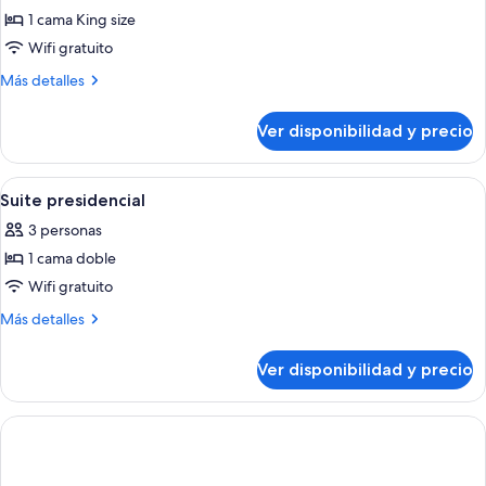
1 cama King size
fotos
de
Wifi gratuito
Suite
Más
Más detalles
Deluxe
detalles
sobre
Ver disponibilidad y precio
Suite
Deluxe
Ver
Una sala de estar con sofá, sillones, u
12
Suite presidencial
todas
3 personas
las
1 cama doble
fotos
de
Wifi gratuito
Suite
Más
Más detalles
presidencial
detalles
sobre
Ver disponibilidad y precio
Suite
presidencial