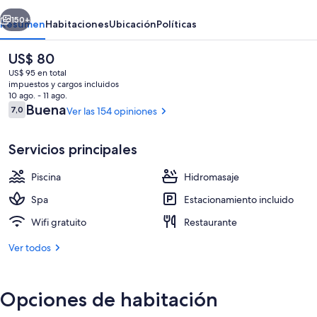
erior
Siguiente
150+
Resumen
Habitaciones
Ubicación
Políticas
El
US$ 80
precio
US$ 95 en total
actual
impuestos y cargos incluidos
es
10 ago. - 11 ago.
de
Opiniones
Buena
7,0
Ver las 154 opiniones
7,0 de 10
US$ 80
Servicios principales
4 restaurantes; se sirve desayuno, al
Piscina
Hidromasaje
Spa
Estacionamiento incluido
Wifi gratuito
Restaurante
Ver todos
Opciones de habitación