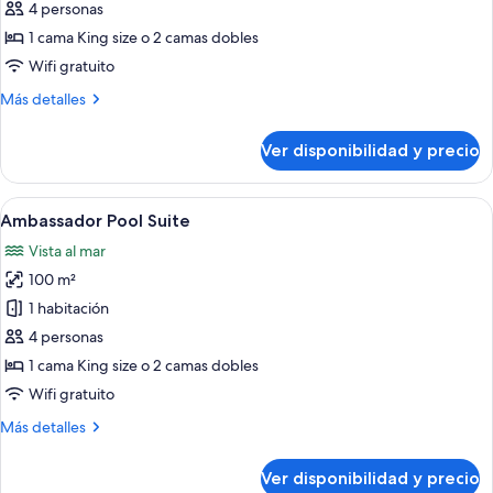
Ambassador
4 personas
Suite
1 cama King size o 2 camas dobles
Ocean
Wifi gratuito
View
Más
Más detalles
detalles
sobre
Ver disponibilidad y precio
Ambassador
Suite
Ocean
Ver
Una habitación de hotel moderna con 
5
View
Ambassador Pool Suite
todas
Vista al mar
las
100 m²
fotos
de
1 habitación
Ambassador
4 personas
Pool
1 cama King size o 2 camas dobles
Suite
Wifi gratuito
Más
Más detalles
detalles
sobre
Ver disponibilidad y precio
Ambassador