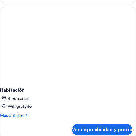
Habitación
4 personas
Wifi gratuito
Más
Más detalles
detalles
sobre
Ver disponibilidad y precio
Habitación