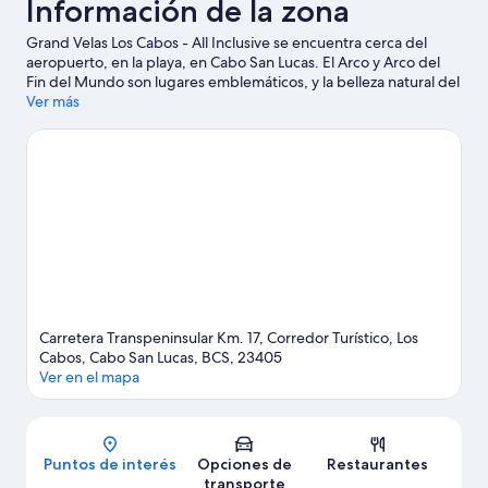
Información de la zona
Grand Velas Los Cabos - All Inclusive se encuentra cerca del
aeropuerto, en la playa, en Cabo San Lucas. El Arco y Arco del
Fin del Mundo son lugares emblemáticos, y la belleza natural del
área puede apreciarse en Playa Chileno y Playa Palmilla. ¿Viajas
Ver más
con niños? No te pierdas Playa de Santa María, o asiste a un
evento o partido en Gimnasio Rudos. Encontrarás muchas
opciones para disfrutar del agua con actividades como pesca.
Visitar nuestra guía de viaje de Cabo San Lucas
Ver más resorts en Cabo San Lucas
Carretera Transpeninsular Km. 17, Corredor Turístico, Los
Cabos, Cabo San Lucas, BCS, 23405
Ver en el mapa
Mapa
Puntos de interés
Opciones de
Restaurantes
transporte