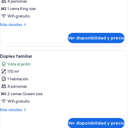
One
4 personas
Bedroom
1 cama King size
Governor
Wifi gratuito
Suite
Más
Más detalles
Ocean
detalles
View
sobre
Ver disponibilidad y precio
One
Bedroom
Governor
Ver
Una sala de estar moderna con un sofá,
6
Suite
Dúplex familiar
todas
Ocean
Vista al jardín
View
las
170 m²
fotos
de
1 habitación
Dúplex
4 personas
familiar
2 camas Queen size
Wifi gratuito
Más
Más detalles
detalles
sobre
Ver disponibilidad y precio
Dúplex