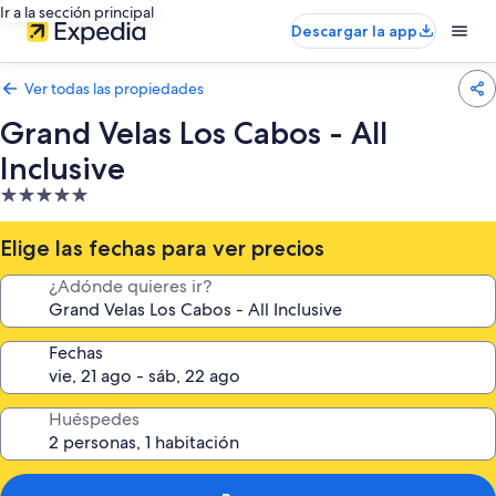
Ir a la sección principal
Descargar la app
Ver todas las propiedades
Grand Velas Los Cabos - All
Inclusive
Propiedad
de
5.0
Elige las fechas para ver precios
estrellas
¿Adónde quieres ir?
Fechas
Huéspedes