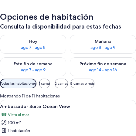
Opciones de habitación
Consulta la disponibilidad para estas fechas
Consulta la disponibilidad para hoy ago 7 - ago 8
Consulta la disponibilidad pa
Hoy
Mañana
ago 7 - ago 8
ago 8 - ago 9
Consulta la disponibilidad para este fin de semana ago 7 - ag
Consulta la disponibilidad par
Este fin de semana
Próximo fin de semana
ago 7 - ago 9
ago 14 - ago 16
Filtros
Todas las habitaciones
1 cama
2 camas
3 camas o más
disponibles
para
Mostrando 11 de 11 habitaciones
las
Ver
Habitación de hotel moderna con una 
5
Ambassador Suite Ocean View
habitaciones
todas
Vista al mar
las
100 m²
fotos
de
1 habitación