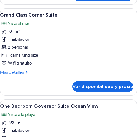
Sunrise
Suite
Ver
Una habitación de hotel moderna con u
7
Ocean
Grand Class Corner Suite
todas
View
Vista al mar
las
181 m²
fotos
de
1 habitación
Grand
2 personas
Class
1 cama King size
Corner
Wifi gratuito
Suite
Más
Más detalles
detalles
sobre
Ver disponibilidad y precio
Grand
Class
Corner
Ver
Una habitación de hotel moderna con 
5
Suite
One Bedroom Governor Suite Ocean View
todas
Vista a la playa
las
192 m²
fotos
de
1 habitación