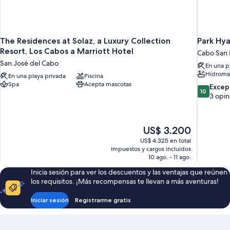
The Residences at Solaz, a Luxury Collection
Park Hya
Resort, Los Cabos a Marriott Hotel
Cabo San 
San José del Cabo
En una p
Hidroma
En una playa privada
Piscina
Spa
Acepta mascotas
10.0
Excep
10
de
3 opin
10,
Excepcion
3
El
US$ 3.200
opiniones
precio
US$ 4.325 en total
actual
impuestos y cargos incluidos
es
10 ago. - 11 ago.
de
Inicia sesión para ver los descuentos y las ventajas que reúnen
US$ 3.200
los requisitos. ¡Más recompensas te llevan a más aventuras!
Iniciar sesión
Registrarme gratis