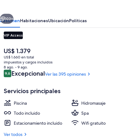
Los
Cabos
erior
Siguiente
-
103+
Resumen
Habitaciones
Ubicación
Políticas
All
VIP Access
Inclusive
El
US$ 1.379
precio
US$ 1.660 en total
actual
impuestos y cargos incluidos
es
8 ago. - 9 ago.
de
Opiniones
Excepcional
9,6
Ver las 395 opiniones
9,6 de 10
US$ 1.379
7 restaurantes; se sirve desayuno, alm
Servicios principales
Piscina
Hidromasaje
Todo incluido
Spa
Estacionamiento incluido
Wifi gratuito
Ver todos