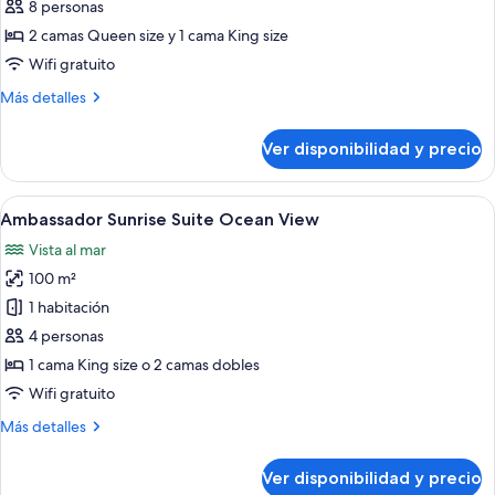
Ambassador
8 personas
Two
2 camas Queen size y 1 cama King size
Bedroom
Wifi gratuito
Family
Más
Más detalles
Suite
detalles
Ocean
sobre
Ver disponibilidad y precio
View
Ambassador
Two
Bedroom
Ver
Una sala de estar moderna con un sofá
5
Family
Ambassador Sunrise Suite Ocean View
todas
Suite
Vista al mar
Ocean
las
View
100 m²
fotos
de
1 habitación
Ambassador
4 personas
Sunrise
1 cama King size o 2 camas dobles
Suite
Wifi gratuito
Ocean
Más
Más detalles
View
detalles
sobre
Ver disponibilidad y precio
Ambassador