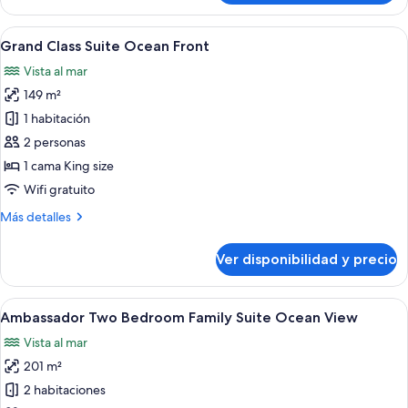
Pool
Suite
Ver
Una sala de estar moderna con sofá, me
5
Grand Class Suite Ocean Front
todas
Vista al mar
las
149 m²
fotos
de
1 habitación
Grand
2 personas
Class
1 cama King size
Suite
Wifi gratuito
Ocean
Más
Más detalles
Front
detalles
sobre
Ver disponibilidad y precio
Grand
Class
Suite
Ver
Una habitación de hotel moderna con u
5
Ocean
Ambassador Two Bedroom Family Suite Ocean View
todas
Front
Vista al mar
las
201 m²
fotos
de
2 habitaciones