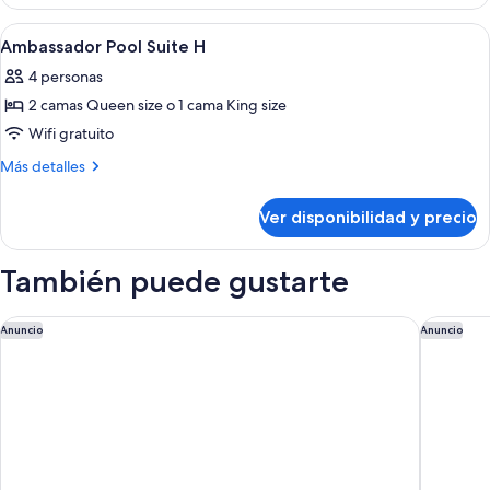
Ver
Habitación de hotel moderna con una c
6
Ambassador Pool Suite H
todas
4 personas
las
2 camas Queen size o 1 cama King size
fotos
de
Wifi gratuito
Ambassador
Más
Más detalles
Pool
detalles
sobre
Suite
Ver disponibilidad y precio
Ambassador
H
Pool
Suite
También puede gustarte
H
The Residences at Solaz, a Luxury Collection Resort, Los Cabo
Park Hya
Anuncio
Anuncio