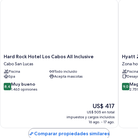
Hard Rock Hotel Los Cabos All Inclusive
Hyatt Ziv
Hard
Hyatt
Hard Rock Hotel Los Cabos All Inclusive
Hyatt Z
Rock
Ziva
Cabo San Lucas
Zona ho
Hotel
Los
Piscina
Todo incluido
Piscin
Los
Cabos-
Spa
Acepta mascotas
Desayu
Cabos
All
All
Inclusiv
8.4
9.0
Muy bueno
Mag
8,4
9,0
Inclusive
Zona
de
de
1.463 opiniones
2.751
Cabo
hotelera
10,
10,
San
Muy
Magnífi
El
US$ 417
Lucas
bueno,
2.751
precio
1.463
opinion
US$ 505 en total
actual
opiniones
impuestos y cargos incluidos
es
16 ago. - 17 ago.
de
US$ 417
Comparar propiedades similares