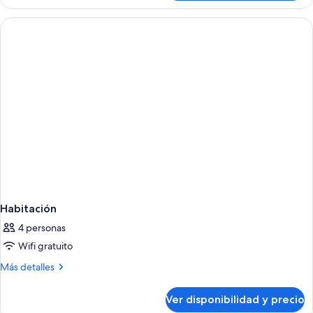
familiar
Habitación
4 personas
Wifi gratuito
Más
Más detalles
detalles
sobre
Ver disponibilidad y precio
Habitación