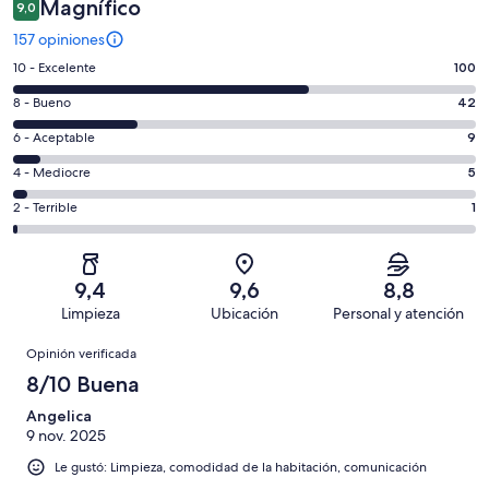
Magnífico
9,0
157 opiniones
Evaluación:
10 - Excelente
100
10
Evaluación:
8 - Bueno
42
-
8
Excelente.
Evaluación:
6 - Aceptable
9
-
100
6
Bueno.
Evaluación:
4 - Mediocre
5
de
-
42
4
157
Aceptable.
Evaluación:
2 - Terrible
1
de
-
opiniones
9
2
157
Mediocre.
de
-
opiniones
5
157
Terrible.
de
9,4
9,6
8,8
opiniones
1
157
Limpieza
Ubicación
Personal y atención
de
opiniones
Opiniones
157
Opinión verificada
opiniones
8/10 Buena
Angelica
9 nov. 2025
Le gustó: Limpieza, comodidad de la habitación, comunicación