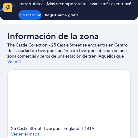
camas
los requisitos. ¡Más recompensas te llevan a más aventuras!
dobles
Iniciar sesión
Registrarme gratis
Información de la zona
The Castle Collection - 25 Castle Street se encuentra en Centro
de la ciudad de Liverpool, un área de Liverpool ubicada en una
zona comercial y cerca de una estación de tren. Aquellos que
deseen hacer una actividad pueden ir a Terminal del
Ver más
transbordador del muelle de Liverpool y Complejo de muelles
Royal Albert Dock, mientras que quienes quieran ir de compras
pueden visitar Liverpool ONE (centro comercial) y Centro
comercial de Cheshire Oaks Designer. Asiste a un evento o
partido en Estadio Anfield, y haz algo de tiempo para conocer
Museo The Beatles Story, una de las atracciones imperdibles del
lugar.
Visitar nuestra guía de viaje de Liverpool
Ver más departamentos en Liverpool
25 Castle Street, Liverpool, England, L2 4TA
Ver en el mapa