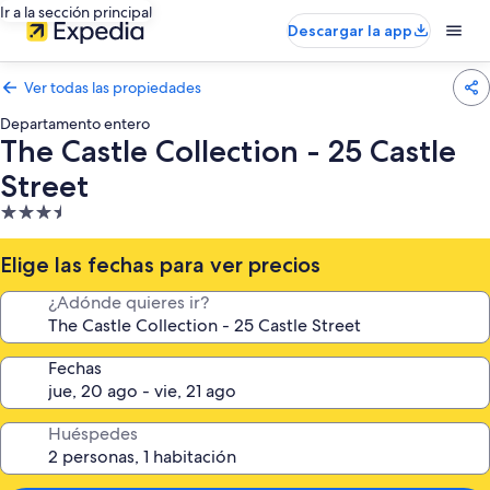
Ir a la sección principal
Descargar la app
Ver todas las propiedades
Departamento entero
The Castle Collection - 25 Castle
Street
Propiedad
de
3.5
Elige las fechas para ver precios
estrellas
¿Adónde quieres ir?
Fechas
Huéspedes