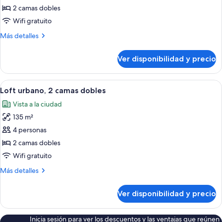
de
2 camas dobles
Dúplex
Wifi gratuito
urbano,
Más
Más detalles
2
detalles
habitaciones
sobre
Ver disponibilidad y precio
Dúplex
urbano,
2
Ver
1 habitación y caja de seguridad en la
4
habitaciones
Loft urbano, 2 camas dobles
todas
Vista a la ciudad
las
135 m²
fotos
de
4 personas
Loft
2 camas dobles
urbano,
Wifi gratuito
2
Más
Más detalles
camas
detalles
dobles
sobre
Ver disponibilidad y precio
Loft
urbano,
2
Inicia sesión para ver los descuentos y las ventajas que reúnen