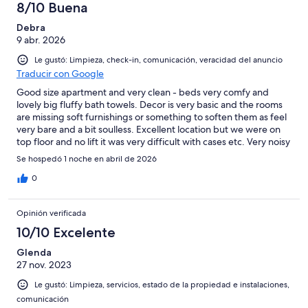
8/10 Buena
Debra
9 abr. 2026
Le gustó: Limpieza, check-in, comunicación, veracidad del anuncio
Traducir con Google
Good size apartment and very clean - beds very comfy and
lovely big fluffy bath towels. Decor is very basic and the rooms
are missing soft furnishings or something to soften them as feel
very bare and a bit soulless. Excellent location but we were on
top floor and no lift it was very difficult with cases etc. Very noisy
first thing with the bins and beer deliveries but to be expected
Se hospedó 1 noche en abril de 2026
when in a highly populated hospitality area. Well worth the
money though.
0
Opinión verificada
10/10 Excelente
Glenda
27 nov. 2023
Le gustó: Limpieza, servicios, estado de la propiedad e instalaciones,
comunicación