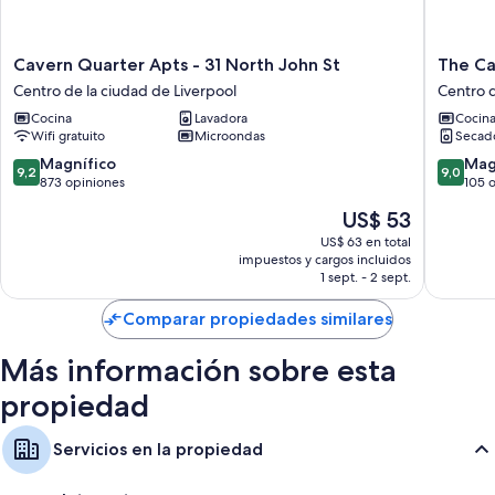
Baños con duchas y artículos de tocador gratuitos
Televisiones de pantalla plana de 50 pulgadas con canales de
televisión por cable
Cavern
The
Cavern Quarter Apts - 31 North John St
The Ca
Quarter
Castle
Armarios o vestidores, áreas de descanso separadas y áreas de
Centro de la ciudad de Liverpool
Centro d
Apts
Collecti
comedor independientes
Cocina
Lavadora
Cocin
-
-
Wifi gratuito
Microondas
Secad
31
14
North
Cook
9.2
9.0
Magnífico
Mag
9,2
9,0
John
Street
de
de
873 opiniones
105 
St
Centro
10,
10,
El
US$ 53
Centro
de
Magnífico,
Magnífi
precio
de
la
873
105
US$ 63 en total
actual
la
impuestos y cargos incluidos
ciudad
opiniones
opinion
es
1 sept. - 2 sept.
ciudad
de
de
de
Liverpoo
US$ 53
Comparar propiedades similares
Liverpool
Más información sobre esta
propiedad
Servicios en la propiedad