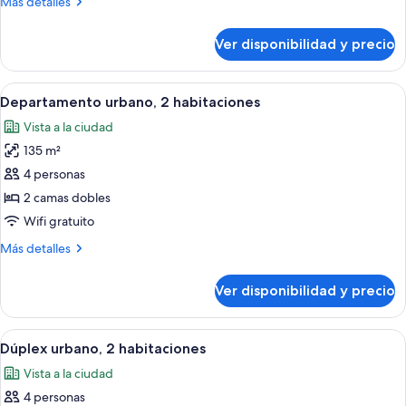
Más
Más detalles
habitación
detalles
sobre
Ver disponibilidad y precio
Departamento
urbano,
1
Ver
Una sala de estar moderna con un sofá
29
habitación
Departamento urbano, 2 habitaciones
todas
Vista a la ciudad
las
135 m²
fotos
de
4 personas
Departamento
2 camas dobles
urbano,
Wifi gratuito
2
Más
Más detalles
habitaciones
detalles
sobre
Ver disponibilidad y precio
Departamento
urbano,
2
Ver
Una sala de estar moderna con un sofá
8
habitaciones
Dúplex urbano, 2 habitaciones
todas
Vista a la ciudad
las
4 personas
fotos