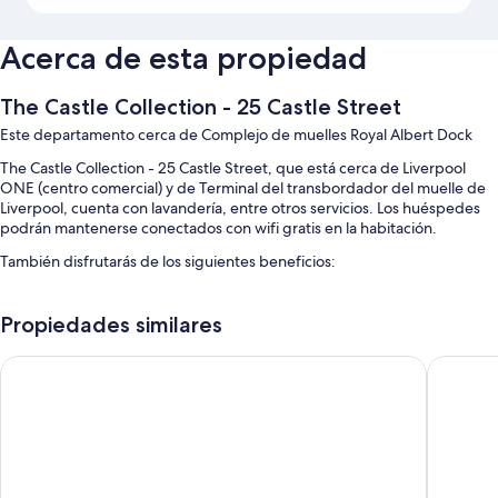
Acerca de esta propiedad
The Castle Collection - 25 Castle Street
Este departamento cerca de Complejo de muelles Royal Albert Dock
The Castle Collection - 25 Castle Street, que está cerca de Liverpool
ONE (centro comercial) y de Terminal del transbordador del muelle de
Liverpool, cuenta con lavandería, entre otros servicios. Los huéspedes
podrán mantenerse conectados con wifi gratis en la habitación.
También disfrutarás de los siguientes beneficios:
Check-out exprés y áreas para no fumadores
Propiedades similares
Características de las habitaciones
En The Castle Collection - 25 Castle Street, todas las habitaciones
Cavern Quarter Apts - 31 North John St
The Cast
proporcionan beneficios como áreas de descanso separadas y áreas de
comedor independientes. Además, brindan servicios como wifi gratis y
cajas de seguridad.
También se incluyen los siguientes beneficios adicionales en todas las
habitaciones: