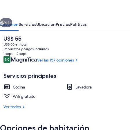
Collection
-
erior
Siguiente
25
44+
Resumen
Servicios
Ubicación
Precios
Políticas
Castle
El
US$ 55
Street
precio
US$ 66 en total
actual
impuestos y cargos incluidos
es
1 sept. - 2 sept.
de
Opiniones
Magnífica
9,0
Ver las 157 opiniones
9,0 de 10
US$ 55
Servicios principales
1 habitación y caja de seguridad en la
Cocina
Lavadora
Wifi gratuito
Ver todos
Opciones de habitación