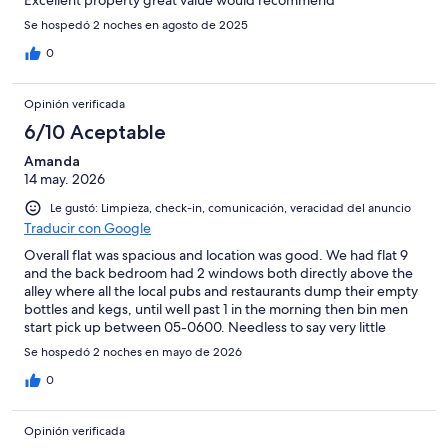
Se hospedó 2 noches en agosto de 2025
0
Opinión verificada
6/10 Aceptable
Amanda
14 may. 2026
Le gustó: Limpieza, check-in, comunicación, veracidad del anuncio
Traducir con Google
Overall flat was spacious and location was good. We had flat 9
and the back bedroom had 2 windows both directly above the
alley where all the local pubs and restaurants dump their empty
bottles and kegs, until well past 1 in the morning then bin men
start pick up between 05-0600. Needless to say very little
sleep. This is not the rental agency fault as they do not control
Se hospedó 2 noches en mayo de 2026
this but just be aware of these outside conditions.
0
Opinión verificada