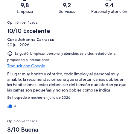
467
Terrible.
de
9,8
9,2
9,4
opiniones
5
467
Limpieza
Servicios
Personal y atención
de
opiniones
Opiniones
467
Opinión verificada
opiniones
10/10 Excelente
Cora Johanna Carrasco
20 jul. 2026
Le gustó: Limpieza, personal y atención, servicios, estado de la
propiedad e instalaciones
Traducir con Google
El lugar muy bonito y céntrico, todo limpio y el personal muy
amable, la recomendación sería que si ofertan camas dobles en
las habitaciones, estas deben ser del tamaño que ofertan ya que
las camas son pequeñas y no son dobles como se indica
Se hospedó 6 noches en julio de 2026
0
Opinión verificada
8/10 Buena