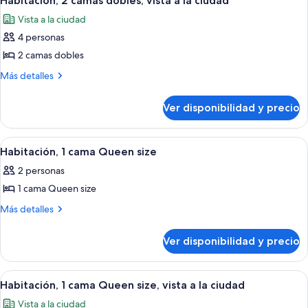
Habitación, 2 camas dobles, vista a la ciudad
todas
Vista a la ciudad
las
4 personas
fotos
de
2 camas dobles
Habitación,
Más
Más detalles
2
detalles
sobre
camas
Ver disponibilidad y precio
Habitación,
dobles,
2
vista
camas
Ver
Habitación de hotel con cama, televi
10
a
dobles,
Habitación, 1 cama Queen size
todas
vista
la
2 personas
a
las
ciudad
la
1 cama Queen size
fotos
ciudad
de
Más
Más detalles
detalles
Habitación,
sobre
1
Ver disponibilidad y precio
Habitación,
cama
1
Queen
cama
Ver
Una cama bien hecha con sábanas blan
7
Queen
size
Habitación, 1 cama Queen size, vista a la ciudad
todas
size
Vista a la ciudad