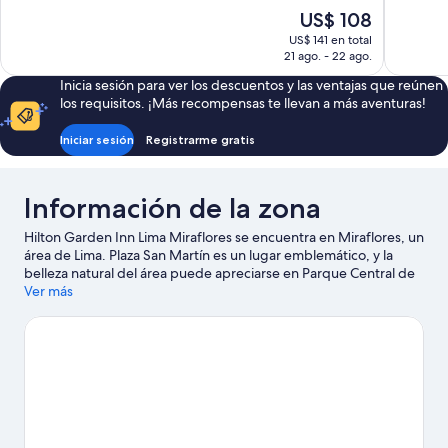
10,
Excepcion
El
US$ 108
Magnífico,
1.005
precio
US$ 141 en total
937
opiniones
actual
21 ago. - 22 ago.
opiniones
es
Inicia sesión para ver los descuentos y las ventajas que reúnen
de
los requisitos. ¡Más recompensas te llevan a más aventuras!
US$ 108
Iniciar sesión
Registrarme gratis
Información de la zona
Hilton Garden Inn Lima Miraflores se encuentra en Miraflores, un
área de Lima. Plaza San Martín es un lugar emblemático, y la
belleza natural del área puede apreciarse en Parque Central de
Miraflores y Costa Verde. ¿Quieres asistir a un evento o partido
Ver más
mientras estás aquí? Échale un vistazo al calendario de
actividades de Estadio Nacional.
Visitar nuestra guía de viaje de
Lima