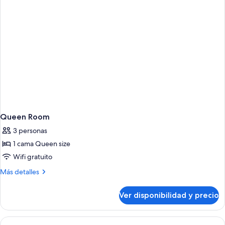
Queen Room
3 personas
1 cama Queen size
Wifi gratuito
Más
Más detalles
detalles
sobre
Ver disponibilidad y precio
Queen
Room