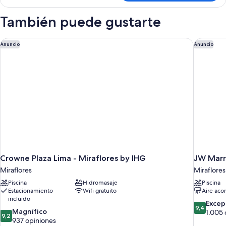
Room
With
También puede gustarte
Roll-
in
Shower-
Crowne Plaza Lima - Miraflores by IHG
JW Marri
Anuncio
Anuncio
Mobility/Hearing
Accessible
Crowne Plaza Lima - Miraflores by IHG
JW Marr
Miraflores
Miraflores
Piscina
Hidromasaje
Piscina
Estacionamiento
Wifi gratuito
Aire aco
incluido
9.4
Excep
9,4
9.2
Magnífico
de
1.005 
9,2
de
937 opiniones
10,