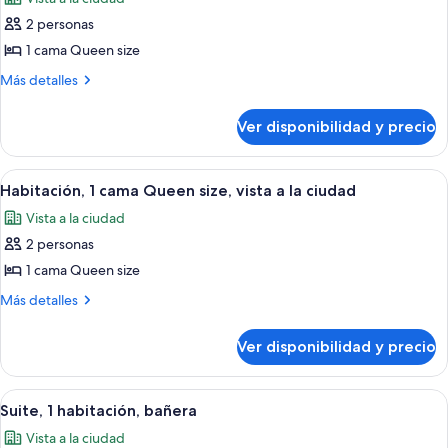
a
las
ciudad
la
2 personas
fotos
ciudad
de
1 cama Queen size
Suite
Más
Más detalles
junior,
detalles
sobre
1
Ver disponibilidad y precio
Suite
cama
junior,
Queen
1
Ver
Habitación de hotel con una cama gra
6
size
cama
Habitación, 1 cama Queen size, vista a la ciudad
todas
Queen
Vista a la ciudad
size
las
2 personas
fotos
de
1 cama Queen size
Habitación,
Más
Más detalles
1
detalles
sobre
cama
Ver disponibilidad y precio
Habitación,
Queen
1
size,
cama
Ver
Habitación de hotel con una cama grand
11
vista
Queen
Suite, 1 habitación, bañera
todas
size,
a
Vista a la ciudad
vista
las