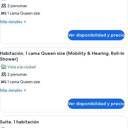
las
2 personas
fotos
de
1 cama Queen size
Habitación,
Más
Más detalles
1
detalles
sobre
cama
Ver disponibilidad y precio
Habitación,
Queen
1
size,
cama
Ver
Una habitación de hotel con cama, escri
8
vista
Queen
Habitación, 1 cama Queen size (Mobility & Hearing, Roll-In
todas
size,
a
Shower)
vista
las
la
Vista a la ciudad
a
fotos
ciudad
la
2 personas
de
ciudad
1 cama Queen size
Habitación,
1
Más
Más detalles
detalles
cama
sobre
Queen
Ver disponibilidad y precio
Habitación,
size
1
(Mobility
cama
Ver
Habitación de hotel con una cama grand
11
Queen
&
Suite, 1 habitación
todas
size