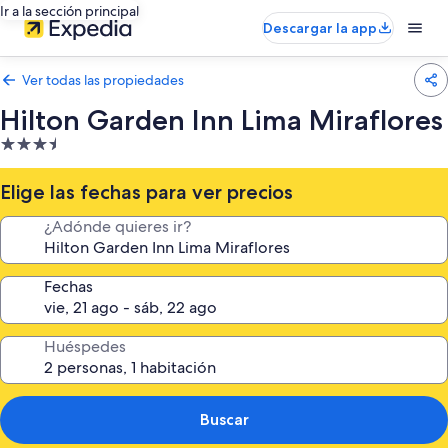
Ir a la sección principal
Descargar la app
Ver todas las propiedades
Hilton Garden Inn Lima Miraflores
Propiedad
de
3.5
Elige las fechas para ver precios
estrellas
¿Adónde quieres ir?
Fechas
Huéspedes
Buscar