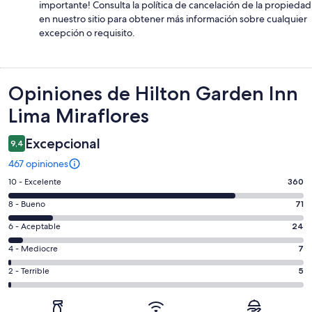
importante! Consulta la política de cancelación de la propiedad
en nuestro sitio para obtener más información sobre cualquier
excepción o requisito.
Opiniones
Opiniones de Hilton Garden Inn
Lima Miraflores
Excepcional
9,4
467 opiniones
Evaluación:
10 - Excelente
360
10
Evaluación:
8 - Bueno
71
-
8
Excelente.
Evaluación:
6 - Aceptable
24
-
360
6
Bueno.
Evaluación:
4 - Mediocre
7
de
-
71
4
467
Aceptable.
Evaluación:
2 - Terrible
5
de
-
opiniones
24
2
467
Mediocre.
de
-
opiniones
7