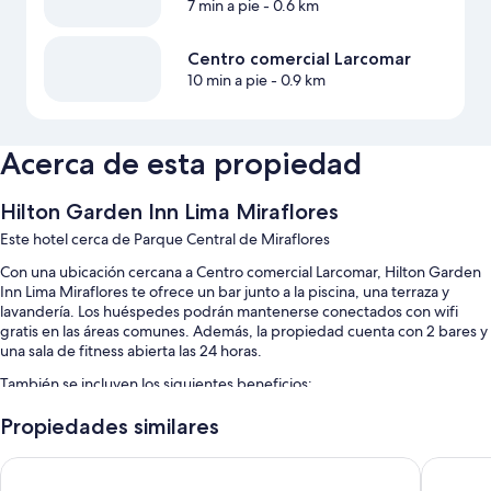
7 min a pie
- 0.6 km
Centro comercial Larcomar
10 min a pie
- 0.9 km
Acerca de esta propiedad
Hilton Garden Inn Lima Miraflores
Este hotel cerca de Parque Central de Miraflores
Con una ubicación cercana a Centro comercial Larcomar, Hilton Garden
Inn Lima Miraflores te ofrece un bar junto a la piscina, una terraza y
lavandería. Los huéspedes podrán mantenerse conectados con wifi
gratis en las áreas comunes. Además, la propiedad cuenta con 2 bares y
una sala de fitness abierta las 24 horas.
También se incluyen los siguientes beneficios:
Una piscina al aire libre
Propiedades similares
Estacionamiento gratis
Crowne Plaza Lima - Miraflores by IHG
Holiday 
Desayuno buffet con cargo, recepción disponible las 24 horas y un