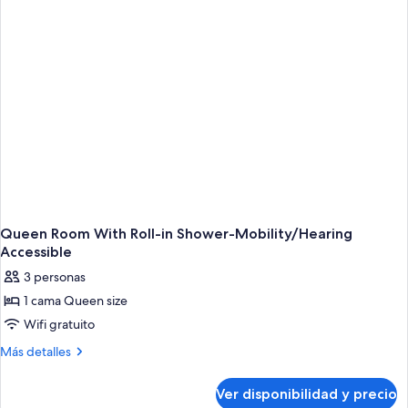
Queen Room With Roll-in Shower-Mobility/Hearing
Accessible
3 personas
1 cama Queen size
Wifi gratuito
Más
Más detalles
detalles
sobre
Ver disponibilidad y precio
Queen