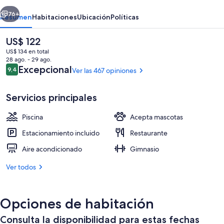
Lima
erior
Siguiente
Miraflores
76+
Resumen
Habitaciones
Ubicación
Políticas
El
US$ 122
precio
US$ 134 en total
actual
28 ago. - 29 ago.
es
Opiniones
Excepcional
9,4
Ver las 467 opiniones
9,4 de 10
de
US$ 122
Servicios principales
Piscina
Acepta mascotas
Exterior
Estacionamiento incluido
Restaurante
Aire acondicionado
Gimnasio
Ver todos
Opciones de habitación
Consulta la disponibilidad para estas fechas