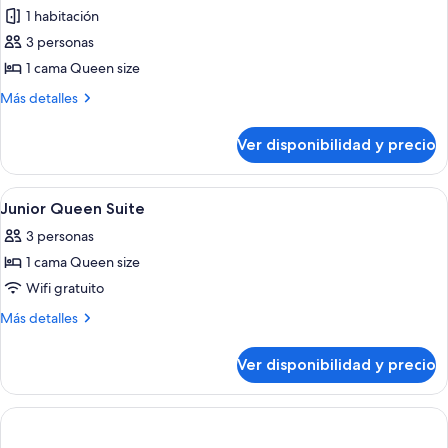
la
a
1 habitación
fotos
ciudad
la
de
3 personas
ciudad
Suite,
1 cama Queen size
1
Más
Más detalles
habitación,
detalles
bañera
sobre
Ver disponibilidad y precio
Suite,
1
habitación,
Ver
Interior
1
bañera
Junior Queen Suite
todas
3 personas
las
1 cama Queen size
fotos
de
Wifi gratuito
Junior
Más
Más detalles
Queen
detalles
sobre
Suite
Ver disponibilidad y precio
Junior
Queen
Suite