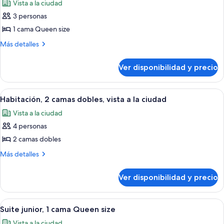
Hearing,
Vista a la ciudad
(Mobility
las
Roll-
&
3 personas
fotos
In
Hearing,
de
1 cama Queen size
Roll-
Shower)
Suite,
In
Más
Más detalles
Shower)
1
detalles
sobre
habitación
Ver disponibilidad y precio
Suite,
1
habitación
Ver
Habitación de hotel con dos camas, un 
7
Habitación, 2 camas dobles, vista a la ciudad
todas
Vista a la ciudad
las
4 personas
fotos
de
2 camas dobles
Habitación,
Más
Más detalles
2
detalles
sobre
camas
Ver disponibilidad y precio
Habitación,
dobles,
2
vista
camas
Ver
Habitación de hotel con una cama grande
11
a
dobles,
Suite junior, 1 cama Queen size
todas
vista
la
Vista a la ciudad