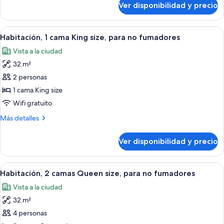
1
Ver disponibilidad y precio
1
BEDROOM
KING
EXECUTIVE
1
Ver
Habitación de hotel con una cama grande
7
FLOOR
BEDROOM
Habitación, 1 cama King size, para no fumadores
todas
EXECUTIVE
SUITE
Vista a la ciudad
FLOOR
las
SUITE
32 m²
fotos
de
2 personas
Habitación,
1 cama King size
1
Wifi gratuito
cama
Más
Más detalles
King
detalles
size,
sobre
Ver disponibilidad y precio
Habitación,
para
1
no
cama
Ver
Habitación de hotel con dos camas, un 
fumadores
7
King
Habitación, 2 camas Queen size, para no fumadores
todas
size,
Vista a la ciudad
para
las
no
32 m²
fotos
fumadores
de
4 personas