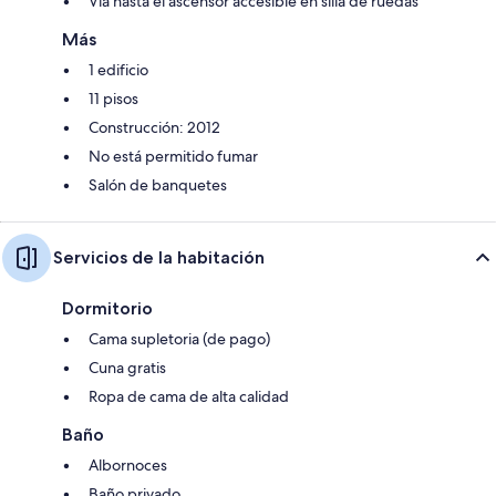
Vía hasta el ascensor accesible en silla de ruedas
Más
1 edificio
11 pisos
Construcción: 2012
No está permitido fumar
Salón de banquetes
Servicios de la habitación
Dormitorio
Cama supletoria (de pago)
Cuna gratis
Ropa de cama de alta calidad
Baño
Albornoces
Baño privado