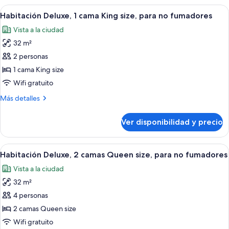
(Balcony)
Ver
Habitación de hotel con una cama grande
8
Habitación Deluxe, 1 cama King size, para no fumadores
todas
Vista a la ciudad
las
32 m²
fotos
de
2 personas
Habitación
1 cama King size
Deluxe,
Wifi gratuito
1
Más
Más detalles
cama
detalles
King
sobre
Ver disponibilidad y precio
Habitación
size,
Deluxe,
para
1
Ver
Habitación de hotel con dos camas, un 
no
7
cama
Habitación Deluxe, 2 camas Queen size, para no fumadores
todas
fumadores
King
Vista a la ciudad
size,
las
para
32 m²
fotos
no
de
4 personas
fumadores
Habitación
2 camas Queen size
Deluxe,
Wifi gratuito