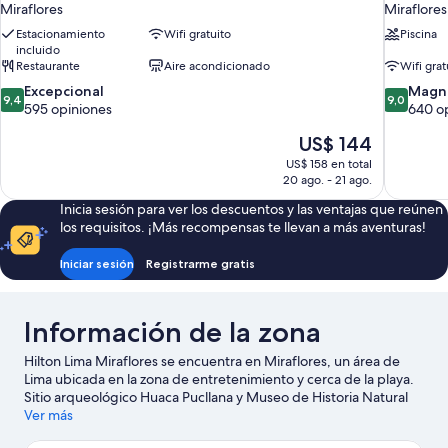
Miraflores
Miraflores
Estacionamiento
Wifi gratuito
Piscina
incluido
Restaurante
Aire acondicionado
Wifi grat
9.4
9.0
Excepcional
Magní
9,4
9,0
de
de
595 opiniones
640 o
10,
10,
El
US$ 144
Excepcional,
Magnífico
precio
595
640
US$ 158 en total
actual
opiniones
opiniones
20 ago. - 21 ago.
es
Inicia sesión para ver los descuentos y las ventajas que reúnen
de
los requisitos. ¡Más recompensas te llevan a más aventuras!
US$ 144
Iniciar sesión
Registrarme gratis
Información de la zona
Hilton Lima Miraflores se encuentra en Miraflores, un área de
Lima ubicada en la zona de entretenimiento y cerca de la playa.
Sitio arqueológico Huaca Pucllana y Museo de Historia Natural
son lugares culturales destacados, y los turistas que quieran ir
Ver más
de compras pueden visitar Centro comercial Larcomar y Centro