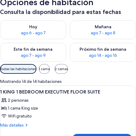
Opciones de habitación
Consulta la disponibilidad para estas fechas
Consulta la disponibilidad para hoy ago 6 - ago 7
Consulta la disponibilidad pa
Hoy
Mañana
ago 6 - ago 7
ago 7 - ago 8
Consulta la disponibilidad para este fin de semana ago 7 - ag
Consulta la disponibilidad par
Este fin de semana
Próximo fin de semana
ago 7 - ago 9
ago 14 - ago 16
Filtros
Todas las habitaciones
1 cama
2 camas
disponibles
para
Mostrando 14 de 14 habitaciones
las
Ver
Una habitación de hotel moderna con u
20
1 KING 1 BEDROOM EXECUTIVE FLOOR SUITE
habitaciones
todas
2 personas
las
1 cama King size
fotos
de
Wifi gratuito
1
Más
Más detalles
KING
detalles
sobre