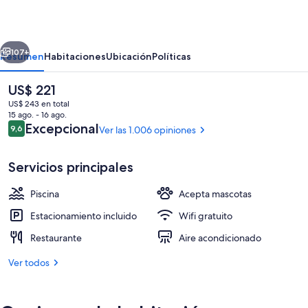
Miraflores
erior
Siguiente
107+
Resumen
Habitaciones
Ubicación
Políticas
El
US$ 221
precio
US$ 243 en total
actual
15 ago. - 16 ago.
es
Opiniones
Excepcional
9,6
Ver las 1.006 opiniones
9,6 de 10
de
US$ 221
Servicios principales
Piscina
Acepta mascotas
Una piscina al aire libre
Estacionamiento incluido
Wifi gratuito
Restaurante
Aire acondicionado
Ver todos