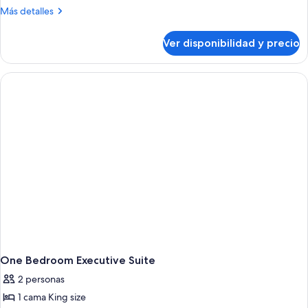
2
Más
Más detalles
camas
detalles
Queen
sobre
Ver disponibilidad y precio
Habitación
size,
Deluxe,
para
2
no
camas
fumadores
Queen
size,
para
no
fumadores
One Bedroom Executive Suite
2 personas
1 cama King size