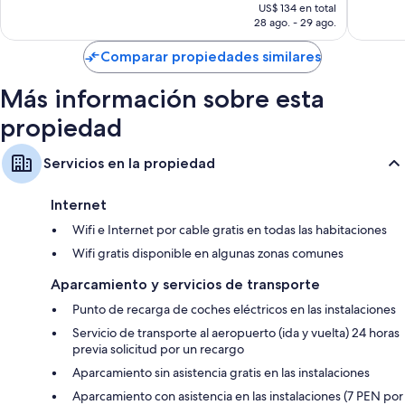
precio
466
1.027
US$ 134 en total
actual
Televisiones de alta definición de 55 pulgadas con canales de
28 ago. - 29 ago.
opiniones
opinion
es
televisión por cable
de
Comparar propiedades similares
Refrigeradores, cafeteras/teteras y servicio de limpieza diario
US$ 122
Más información sobre esta
propiedad
Servicios en la propiedad
Internet
Wifi e Internet por cable gratis en todas las habitaciones
Wifi gratis disponible en algunas zonas comunes
Aparcamiento y servicios de transporte
Punto de recarga de coches eléctricos en las instalaciones
Servicio de transporte al aeropuerto (ida y vuelta) 24 horas
previa solicitud por un recargo
Aparcamiento sin asistencia gratis en las instalaciones
Aparcamiento con asistencia en las instalaciones (7 PEN por