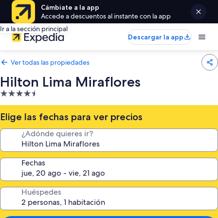
Cámbiate a la app
Accede a descuentos al instante con la app
Ir a la sección principal
Descargar la app
Ver todas las propiedades
Hilton Lima Miraflores
Propiedad
de
4.5
Elige las fechas para ver precios
estrellas
¿Adónde quieres ir?
Fechas
Huéspedes