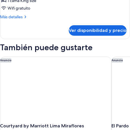
de
1 cama King size
Suite
Wifi gratuito
presidencial,
Más
Más detalles
1
detalles
habitación
sobre
Ver disponibilidad y precio
Suite
presidencial,
1
También puede gustarte
habitación
Courtyard by Marriott Lima Miraflores
El Pardo
Anuncio
Anuncio
Courtyard by Marriott Lima Miraflores
El Pardo