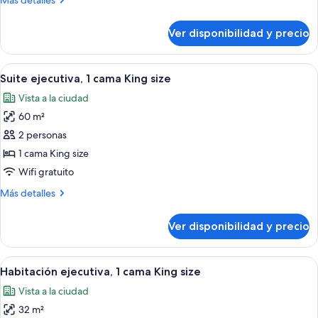
Más detalles
personas
detalles
discapacitadas,
sobre
Ver disponibilidad y precio
Habitación,
para
con
no
acceso
Ver
Una cama bien hecha con ropa blanca
fumadores
11
para
Suite ejecutiva, 1 cama King size
todas
personas
Vista a la ciudad
discapacitadas,
las
para
60 m²
fotos
no
de
2 personas
fumadores
Suite
1 cama King size
ejecutiva,
Wifi gratuito
1
Más
Más detalles
cama
detalles
King
sobre
Ver disponibilidad y precio
Suite
size
ejecutiva,
1
Ver
Un hotel moderno con una cama grande,
9
cama
Habitación ejecutiva, 1 cama King size
todas
King
Vista a la ciudad
size
las
32 m²
fotos