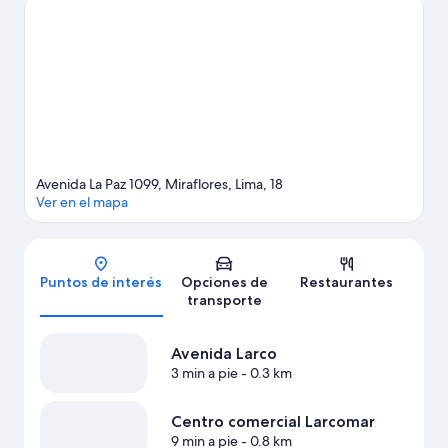
comercial Jockey Plaza. También puedes darte una vuelta por
Museo de la Nación y Parque temático Divercity. Las actividades
como paracaidismo acuático ofrecen una gran oportunidad de
disfrutar del agua y, si buscas un poco de adrenalina, puedes
hacer ecotours en los alrededores.
Visitar nuestra guía de viaje
de Lima
Avenida La Paz 1099, Miraflores, Lima, 18
Ver en el mapa
Mapa
Puntos de interés
Opciones de
Restaurantes
transporte
Avenida Larco
3 min a pie
- 0.3 km
Centro comercial Larcomar
9 min a pie
- 0.8 km