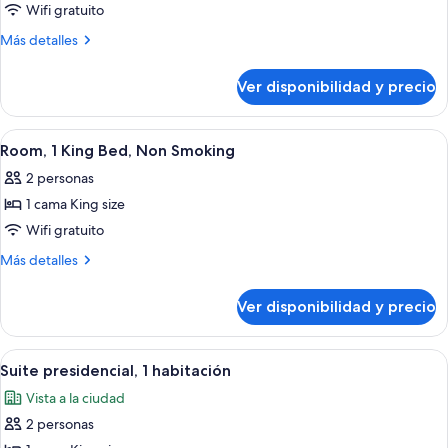
Wifi gratuito
Más
Más detalles
detalles
sobre
Ver disponibilidad y precio
One
Bedroom
Executive
Ver
Habitación de hotel con una cama grande
3
Suite
Room, 1 King Bed, Non Smoking
todas
2 personas
las
1 cama King size
fotos
de
Wifi gratuito
Room,
Más
Más detalles
1
detalles
sobre
King
Ver disponibilidad y precio
Room,
Bed,
1
Non
King
Ver
Habitación de hotel moderna con una ca
9
Smoking
Bed,
Suite presidencial, 1 habitación
todas
Non
Vista a la ciudad
Smoking
las
2 personas
fotos