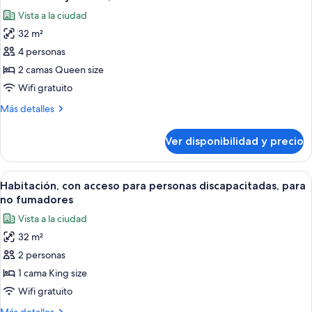
todas
fumadores
King
Vista a la ciudad
size,
las
para
32 m²
fotos
no
de
4 personas
fumadores
Habitación
2 camas Queen size
ejecutiva,
Wifi gratuito
2
Más
Más detalles
camas
detalles
Queen
sobre
Ver disponibilidad y precio
Habitación
size
ejecutiva,
2
Ver
Habitación de hotel con una cama grande
6
camas
Habitación, con acceso para personas discapacitadas, para
todas
Queen
no fumadores
size
las
Vista a la ciudad
fotos
32 m²
de
2 personas
Habitación,
con
1 cama King size
acceso
Wifi gratuito
para
Más