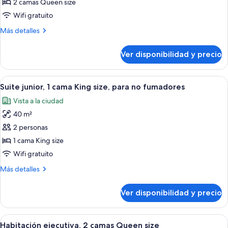
Habitación,
2 camas Queen size
2
Wifi gratuito
camas
Más
Más detalles
Queen
detalles
size,
sobre
Ver disponibilidad y precio
Habitación,
para
2
no
camas
Ver
Habitación de hotel con una cama grande
fumadores
9
Queen
Suite junior, 1 cama King size, para no fumadores
todas
size,
Vista a la ciudad
para
las
no
40 m²
fotos
fumadores
de
2 personas
Suite
1 cama King size
junior,
Wifi gratuito
1
Más
Más detalles
cama
detalles
King
sobre
Ver disponibilidad y precio
Suite
size,
junior,
para
1
Ver
Habitación de hotel con dos camas, un 
no
8
cama
Habitación ejecutiva, 2 camas Queen size