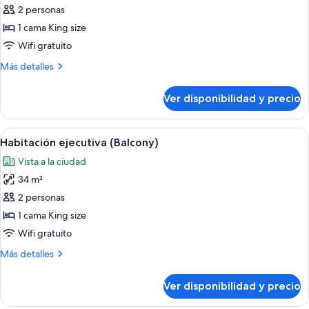
de
2 personas
Habitación
1 cama King size
ejecutiva,
Wifi gratuito
1
Más
Más detalles
cama
detalles
King
sobre
Ver disponibilidad y precio
Habitación
size
ejecutiva,
1
Ver
Ropa de cama de alta calidad y caja de
10
cama
Habitación ejecutiva (Balcony)
todas
King
Vista a la ciudad
size
las
34 m²
fotos
de
2 personas
Habitación
1 cama King size
ejecutiva
Wifi gratuito
(Balcony)
Más
Más detalles
detalles
sobre
Ver disponibilidad y precio
Habitación
ejecutiva