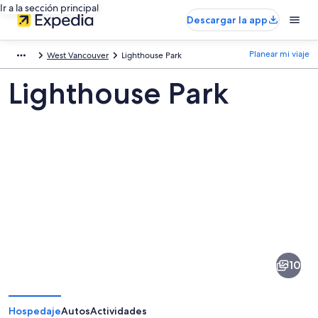
Ir a la sección principal
Descargar la app
Planear mi viaje
West Vancouver
Lighthouse Park
Lighthouse Park
Fotos
de
Lighthouse
10
Park
Hospedaje
Autos
Actividades