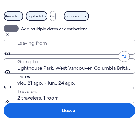
Stay added
Flight added
Car
Economy
Una costa rocosa con aguas transparen
Add multiple dates or destinations
Leaving from
Going to
Lighthouse Park, West Vancouver, Columbia Británica
Dates
vie., 21 ago. - lun., 24 ago.
Travelers
2 travelers, 1 room
Buscar
Ver mapa