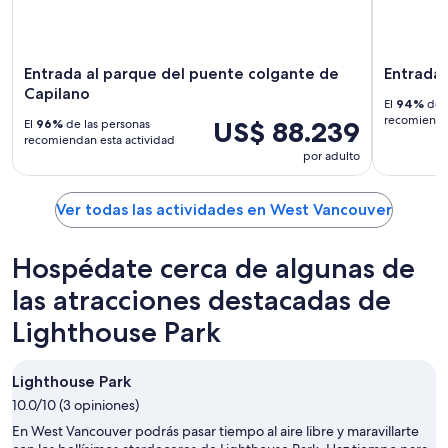
Entrada al parque del puente colgante de
Entrada 
Capilano
El
94%
de l
recomiendan
US$ 88.239
El
96%
de las personas
recomiendan esta actividad
por adulto
Ver todas las actividades en West Vancouver
Hospédate cerca de algunas de
las atracciones destacadas de
Lighthouse Park
Lighthouse Park
10.0/10 (3 opiniones)
En West Vancouver podrás pasar tiempo al aire libre y maravillarte