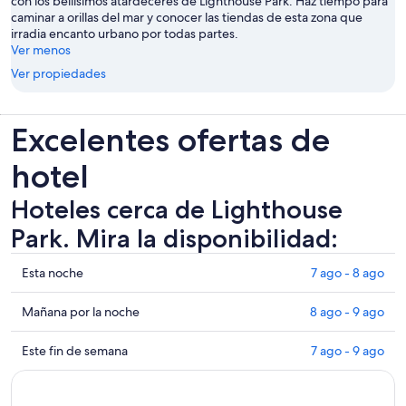
con los bellísimos atardeceres de Lighthouse Park. Haz tiempo para
caminar a orillas del mar y conocer las tiendas de esta zona que
irradia encanto urbano por todas partes.
Ver menos
Ver propiedades
Excelentes ofertas de
hotel
Hoteles cerca de Lighthouse
Park. Mira la disponibilidad:
Ver
Esta noche
7 ago - 8 ago
precios
de
Ver
Mañana por la noche
8 ago - 9 ago
propiedades
precios
cerca
de
Ver
Este fin de semana
7 ago - 9 ago
de
propiedades
precios
Lighthouse
cerca
de