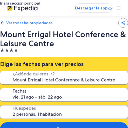
Ir a la sección principal
Descargar la app
Ver todas las propiedades
Mount Errigal Hotel Conference &
Leisure Centre
Propiedad
de
4.0
Elige las fechas para ver precios
estrellas
¿Adónde quieres ir?
Fechas
Huéspedes