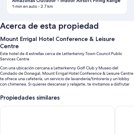
Amazonas Outdoor - Indoor Airsoft Firing Range
6 min en auto
- 2.7 km
Acerca de esta propiedad
Mount Errigal Hotel Conference & Leisure
Centre
Este hotel de 4 estrellas cerca de Letterkenny Town Council Public
Services Centre
Con una ubicación cercana a Letterkenny Golf Club y Museo del
Condado de Donegal, Mount Errigal Hotel Conference & Leisure Centre
te ofrece una cafetería, un servicio de lavandería/tintorería y un lobby
con chimenea. Si quieres descansar y relajarte, te invitamos a disfrutar
de servicios como sauna o sala de vapor. La propiedad cuenta con un
bar, una sala de fitness y wifi gratis en la habitación para todos los
Propiedades similares
huéspedes.
McGettigan's Hotel Letterkenny
Radisson
También se incluyen los siguientes beneficios:
Una piscina techada y una piscina para niños con sillones reclinables
de piscina
Estacionamiento gratis