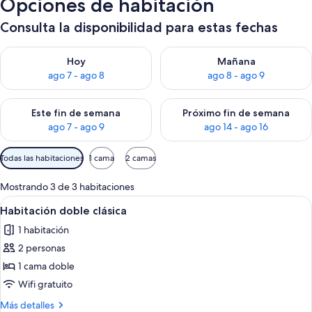
Opciones de habitación
Consulta la disponibilidad para estas fechas
Consulta la disponibilidad para hoy ago 7 - ago 8
Consulta la disponibilidad pa
Hoy
Mañana
ago 7 - ago 8
ago 8 - ago 9
Consulta la disponibilidad para este fin de semana ago 7 - ag
Consulta la disponibilidad par
Este fin de semana
Próximo fin de semana
ago 7 - ago 9
ago 14 - ago 16
Filtros
Todas las habitaciones
1 cama
2 camas
disponibles
para
Mostrando 3 de 3 habitaciones
las
Ver
Habitación de hotel con una cama grand
2
Habitación doble clásica
habitaciones
todas
1 habitación
las
2 personas
fotos
de
1 cama doble
Habitación
Wifi gratuito
doble
Más
Más detalles