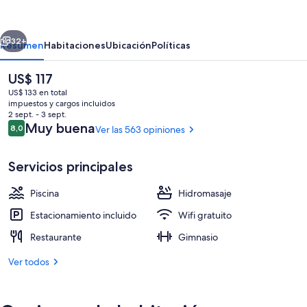
Hotel
Conference
erior
Siguiente
&
32+
Resumen
Habitaciones
Ubicación
Políticas
Leisure
El
US$ 117
Centre
precio
US$ 133 en total
actual
impuestos y cargos incluidos
es
2 sept. - 3 sept.
de
Opiniones
Muy buena
8,0
Ver las 563 opiniones
8,0 de 10
US$ 117
Servicios principales
Restaurante
Piscina
Hidromasaje
Estacionamiento incluido
Wifi gratuito
Restaurante
Gimnasio
Ver todos