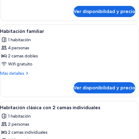
clásica
detalles
sobre
Ver disponibilidad y precio
Habitación
doble
clásica
Ver
Habitación de hotel con dos camas, un 
1
Habitación familiar
todas
1 habitación
las
4 personas
fotos
de
2 camas dobles
Habitación
Wifi gratuito
familiar
Más
Más detalles
detalles
sobre
Ver disponibilidad y precio
Habitación
familiar
Ver
Habitación de hotel con dos camas, ca
1
Habitación clásica con 2 camas individuales
todas
1 habitación
las
2 personas
fotos
de
2 camas individuales