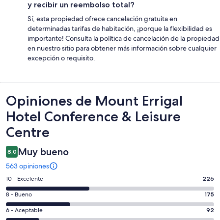
y recibir un reembolso total?
Sí, esta propiedad ofrece cancelación gratuita en
determinadas tarifas de habitación, ¡porque la flexibilidad es
importante! Consulta la política de cancelación de la propiedad
en nuestro sitio para obtener más información sobre cualquier
excepción o requisito.
Opiniones
Opiniones de Mount Errigal
Hotel Conference & Leisure
Centre
Muy bueno
8,0
563 opiniones
Evaluación:
10 - Excelente
226
10
Evaluación:
8 - Bueno
175
-
8
Excelente.
Evaluación:
6 - Aceptable
92
-