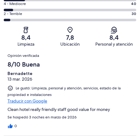
226
6
Bueno.
Evaluación:
4 - Mediocre
40
de
-
175
4
563
Aceptable.
Evaluación:
2 - Terrible
30
de
-
opiniones
92
2
563
Mediocre.
de
-
opiniones
40
563
Terrible.
de
8,4
7,8
8,4
opiniones
30
563
Limpieza
Ubicación
Personal y atención
de
opiniones
Opiniones
563
Opinión verificada
opiniones
8/10 Buena
Bernadette
13 mar. 2026
Le gustó: Limpieza, personal y atención, servicios, estado de la
propiedad e instalaciones
Traducir con Google
Clean hotel really friendly staff good value for money
Se hospedó 3 noches en marzo de 2026
0