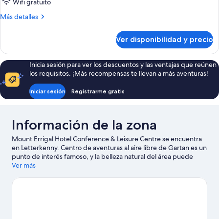
Habitación
Wifi gratuito
clásica
Más
Más detalles
con
detalles
2
sobre
Ver disponibilidad y precio
Habitación
camas
clásica
individuales
con
Inicia sesión para ver los descuentos y las ventajas que reúnen
2
los requisitos. ¡Más recompensas te llevan a más aventuras!
camas
individuales
Iniciar sesión
Registrarme gratis
Información de la zona
Mount Errigal Hotel Conference & Leisure Centre se encuentra
en Letterkenny. Centro de aventuras al aire libre de Gartan es un
punto de interés famoso, y la belleza natural del área puede
apreciarse en Parque Letterkenny Town y Parque Oakfield.
Ver más
También puedes darte una vuelta por Letterkenny Town Council
Public Services Centre y Letterkenny Golf Club. Encontrarás
muchas opciones para conocer la zona con actividades como
golf.
Visitar nuestra guía de viaje de Letterkenny